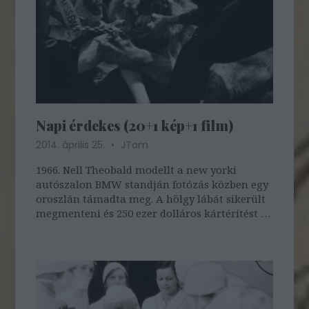
Napi érdekes (20+1 kép+1 film)
2014. április 25.
JTom
1966. Nell Theobald modellt a new yorki
autószalon BMW standján fotózás közben egy
oroszlán támadta meg. A hölgy lábát sikerült
megmenteni és 250 ezer dolláros kártérítést is
kapott (igaz, 3 milliót kért). Itt látható a
támadás előtti pillanatokban az oroszlánnal.
1977-ben máig tisztázatlan okok…