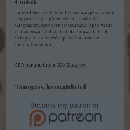
Címkék
napiérdekes
usa
II. világháború
szovjetunió
autó
magyarország
repülés
technikatörténet
I.
világháború
new york
szocializmus
japán
vasút
franciaország
életkép
brit
olaszország
baleset
űrhajózás
+18
hajózás
sport
kína
arcanum
london
Címkefelhő
SEO partnerünk a
SEO Hungary
Támogass, ha megteheted