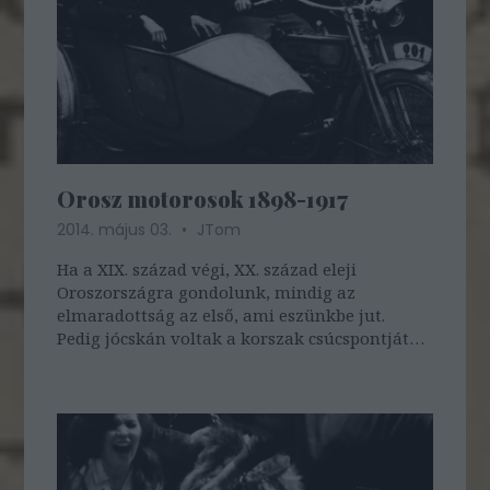
Orosz motorosok 1898-1917
2014. május 03.
JTom
Ha a XIX. század végi, XX. század eleji
Oroszországra gondolunk, mindig az
elmaradottság az első, ami eszünkbe jut.
Pedig jócskán voltak a korszak csúcspontját
jelentő motorizált járművek is forgalomban.
A képekről jól látható, hogy elsősorban
amerikai Harley-Davidsonokat, Indianokat és
brit…