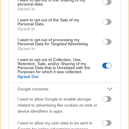
not limited to your visit or usage behaviour. You may click to
I want to opt-out of the Sharing of my
personal data.
grant or deny consent to Google and its third-party tags to
Opted In
Top 10
use your data for below specified purposes in below Google
consent section.
I want to opt-out of the Sale of my
Harminc éves fotók
Personal Data.
újratöltve
Opted In
I want to opt-out of processing my
Personal Data for Targeted Advertising.
Opted In
Szovjet árukatalógus -
I want to opt-out of Collection, Use,
Retention, Sale, and/or Sharing of my
1981
Personal Data that Is Unrelated with the
Purposes for which it was collected.
Opted Out
Google consents
A hetvenes évek
férfidivatja az utcán
I want to allow Google to enable storage
related to advertising like cookies on web or
device identifiers in apps.
I want to allow my user data to be sent to