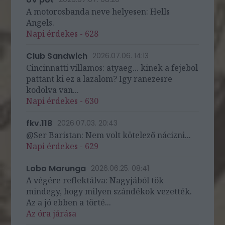
A motorosbanda neve helyesen: Hells
Angels.
Napi érdekes - 628
Club Sandwich
2026.07.06. 14:13
Cincinnatti villamos: atyaeg... kinek a fejebol
pattant ki ez a lazalom? Igy ranezesre
kodolva van...
Napi érdekes - 630
fkv.118
2026.07.03. 20:43
@Ser Baristan: Nem volt kötelező nácizni...
Napi érdekes - 629
Lobo Marunga
2026.06.25. 08:41
A végére reflektálva: Nagyjából tök
mindegy, hogy milyen szándékok vezették.
Az a jó ebben a törté...
Az óra járása