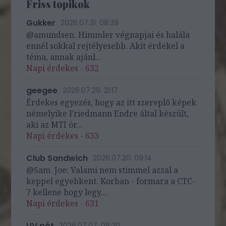
Friss topikok
Gukker
2026.07.31. 08:39
@amundsen: Himmler végnapjai és halála
ennél sokkal rejtélyesebb. Akit érdekel a
téma, annak ajánl...
Napi érdekes - 632
geegee
2026.07.29. 21:17
Érdekes egyezés, hogy az itt szereplő képek
némelyike Friedmann Endre által készült,
aki az MTI ör...
Napi érdekes - 633
Club Sandwich
2026.07.20. 09:14
@Sam. Joe: Valami nem stimmel azzal a
keppel egyebkent. Korban - formara a CTC-
7 kellene hogy legy...
Napi érdekes - 631
UV pót
2026.07.07. 08:20