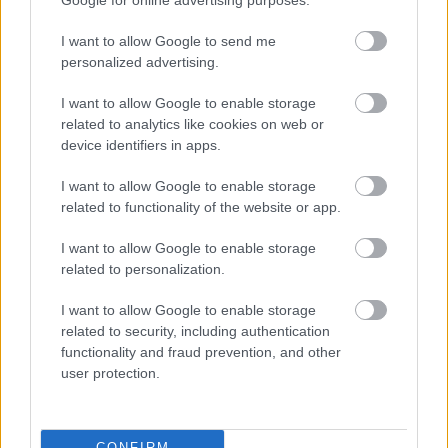
A Teton-gát
Google for online advertising purposes.
katasztrófája -1976
I want to allow Google to send me
personalized advertising.
I want to allow Google to enable storage
'RLT Best of' - Hitler
related to analytics like cookies on web or
guminője
device identifiers in apps.
I want to allow Google to enable storage
related to functionality of the website or app.
Régi magyar diafilmek
I want to allow Google to enable storage
13. - Miskolc 1921-ben!
related to personalization.
I want to allow Google to enable storage
related to security, including authentication
functionality and fraud prevention, and other
Napi érdekes (31 kép,
user protection.
18+!) - 98
CONFIRM