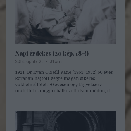
Napi érdekes (20 kép, 18+!)
2014. április 21.
JTom
1921. Dr. Evan O'Neill Kane (1861–1932) 60 éves
korában hajtott végre magán sikeres
vakbélműtétet. 70 évesen egy lágyéksérv
műtéttel is megpróbálkozott ilyen módon, de
a szövődményeibe belehalt.