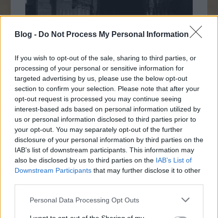
Blog -
Do Not Process My Personal Information
If you wish to opt-out of the sale, sharing to third parties, or
processing of your personal or sensitive information for
targeted advertising by us, please use the below opt-out
Napi érdekes (20 kép, 18+!)
section to confirm your selection. Please note that after your
opt-out request is processed you may continue seeing
2014. április 18.
JTom
interest-based ads based on personal information utilized by
1888. Lucius D. Copeland, mutatja be a
us or personal information disclosed to third parties prior to
Copeland gőzhajtású triciklit a Smithsonian
your opt-out. You may separately opt-out of the further
Intézet előtt.
disclosure of your personal information by third parties on the
IAB’s list of downstream participants. This information may
also be disclosed by us to third parties on the
IAB’s List of
Downstream Participants
that may further disclose it to other
third parties.
Előző oldal
Please note that this website/app uses one or more Google
Personal Data Processing Opt Outs
Következő oldal
services and may gather and store information including but