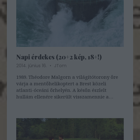
Napi érdekes (20+2 kép, 18+!)
2014. június 16.
JTom
1989. Théodore Malgorn a világítótorony őre
várja a mentőhelikoptert a Brest közeli
atlanti-óceáni őrhelyén. A későn észlelt
hullám ellenére sikerült visszamennie a
toronyba és becsukni az ajtót.