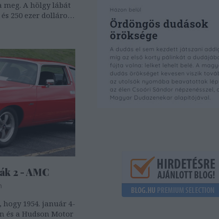
 meg. A hölgy lábát
és 250 ezer dolláros
igaz, 3 milliót kért).
 előtti pillanatokban
-ben máig
ák 2 - AMC
m
, hogy 1954. január 4-
on és a Hudson Motor