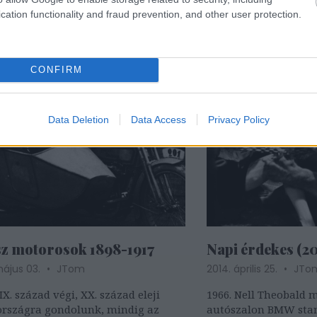
menekített újszülött
cation functionality and fraud prevention, and other user protection.
CONFIRM
Data Deletion
Data Access
Privacy Policy
z motorosok 1898-1917
Napi érdekes (20
május 03.
JTom
2014. április 25.
JTo
IX. század végi, XX. század eleji
1966. Nell Theobald 
országra gondolunk, mindig az
autószalon BMW stan