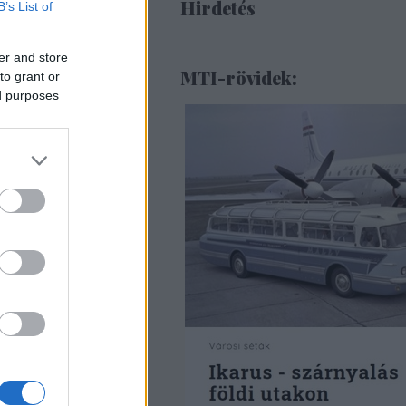
Hirdetés
B’s List of
er and store
MTI-rövidek:
to grant or
ed purposes
ák 4 - JENSEN
m
erikai NASH, az AMC
 után egy brit,