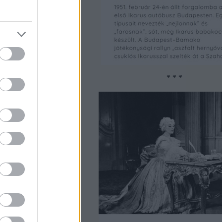
autógyárról
* * *
 kép, 18+!)
m
let keretében
Los Angelesbe