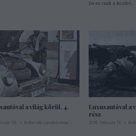
De ez csak a kezdet...
autóval a világ körül, 4.
Luxusautóval a v
rész
...
anuár 05.
Rollende Landstrasse
2016. február 13.
Rol