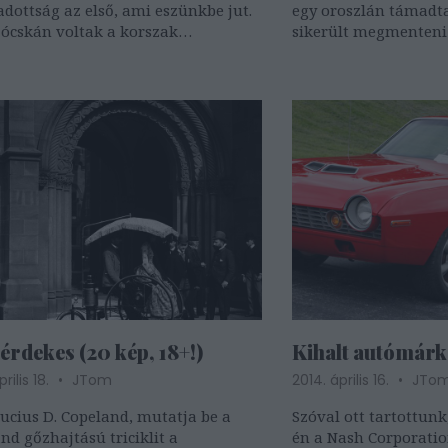
dottság az első, ami eszünkbe jut.
egy oroszlán támadta
jócskán voltak a korszak
sikerült megmenteni 
ontját jelentő motorizált járművek
kártérítést is kapott (
galomban. A képekről jól látható,
Itt látható a támadás
lsősorban amerikai Harley-
az oroszlánnal. 1977
onokat, Indianokat és brit…
tisztázatlan okok…
érdekes (20 kép, 18+!)
Kihalt autómárk
rilis 18.
JTom
2014. április 16.
JTo
Lucius D. Copeland, mutatja be a
Szóval ott tartottunk
nd gőzhajtású triciklit a
én a Nash Corporati