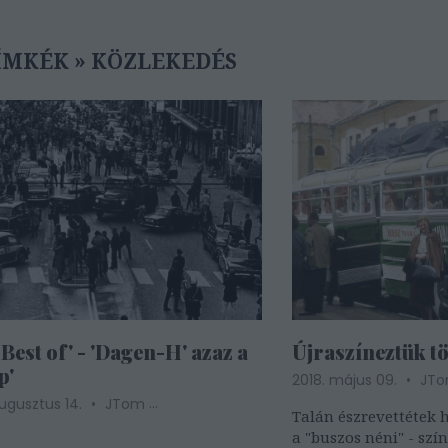
ÍMKÉK
»
KÖZLEKEDÉS
Best of' - 'Dagen-H' azaz a
Újraszíneztük t
p'
2018. május 09.
JT
...
augusztus 14.
JTom
Talán észrevettétek h
a "buszos néni" - szí