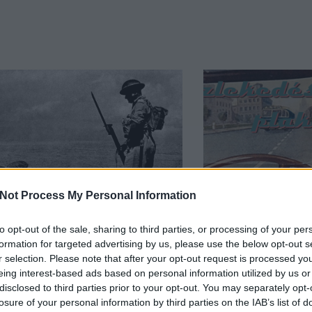
Not Process My Personal Information
to opt-out of the sale, sharing to third parties, or processing of your per
érdekes - 142
Szovjet közleke
formation for targeted advertising by us, please use the below opt-out s
plakátok
r selection. Please note that after your opt-out request is processed y
január 24.
JTom
eing interest-based ads based on personal information utilized by us or
2015. május 12.
JTo
disclosed to third parties prior to your opt-out. You may separately opt-
Britek által talált sebesült német
losure of your personal information by third parties on the IAB’s list of
az észak-afrikai sivatagban