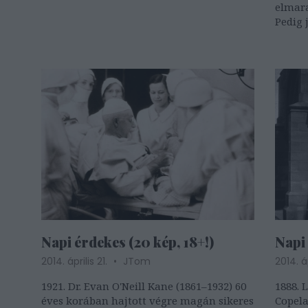
elmara
Pedig 
csúcsp
is for
hogy e
Davids
Napi érdekes (20 kép, 18+!)
Napi 
2014. április 21.
JTom
2014. áp
1921. Dr. Evan O'Neill Kane (1861–1932) 60
1888. 
éves korában hajtott végre magán sikeres
Copela