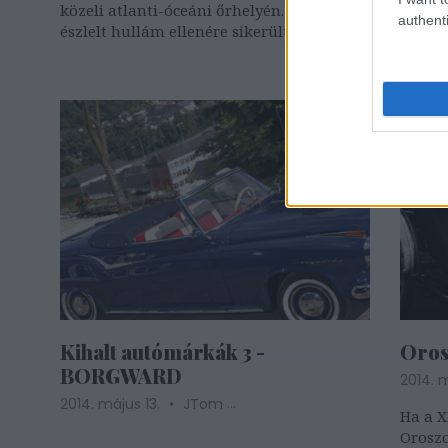
közeli atlanti-óceáni őrhelyén. A későn
authenti
észlelt hullám ellenére sikerült
visszamennie a toronyba és becsukni az
ajtót.
Kihalt autómárkák 3 -
Oros
BORGWARD
2014. 
...
2014. május 13.
JTom
Ha a X
Orosz