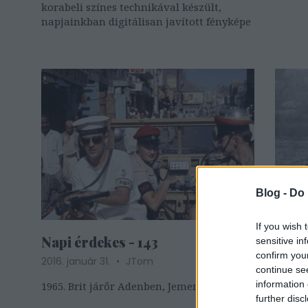
korabeli színes technikával készült,
napjainkban digitálisan javított fényképe
Blog -
Do 
If you wish 
Napi érdekes - 143
Napi 
sensitive in
confirm you
2016. január 31.
JTom
2016. 
continue se
information 
1965. Brit járőr Adenben, Jemenben
1942. 
further disc
tiszt 