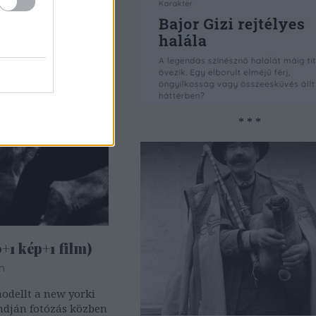
ek.
* * *
+1 kép+1 film)
m
modellt a new yorki
dján fotózás közben