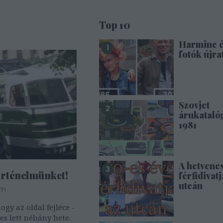
Top 10
Harminc 
fotók újra
Szovjet
árukataló
1981
A hetvene
örténelmünket!
férfidivatj
utcán
om
ogy az oldal fejléce -
nes lett néhány hete.