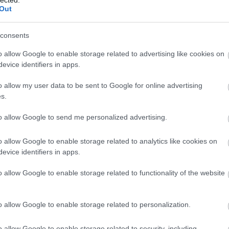
igencsak különleges 
Out
olvashattok.
consents
o allow Google to enable storage related to advertising like cookies on
evice identifiers in apps.
o allow my user data to be sent to Google for online advertising
s.
to allow Google to send me personalized advertising.
o allow Google to enable storage related to analytics like cookies on
evice identifiers in apps.
o allow Google to enable storage related to functionality of the website
zs autós újsághirdetések 4.
Napi érdekes (20
únius 12.
JTom
2014. június 06.
JTo
o allow Google to enable storage related to personalization.
 Ismét leporoltunk néhány régi
1975. A Babylift műve
irdetést... :)
Vietnamból repülőn 
o allow Google to enable storage related to security, including