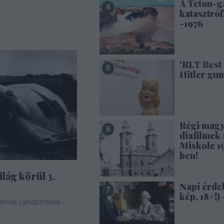
A Teton-g
katasztróf
-1976
'RLT Best 
Hitler gu
Régi mag
diafilmek 1
Miskolc 1
ben!
ilág körül 3.
Napi érde
kép, 18+!) 
...
lende Landstrasse