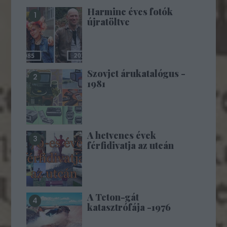
Harminc éves fotók
újratöltve
Szovjet árukatalógus -
1981
A hetvenes évek
férfidivatja az utcán
A Teton-gát
katasztrófája -1976