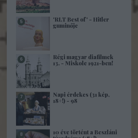
'RLT Best of' - Hitler
guminője
Régi magyar diafilmek
13. - Miskolc 1921-ben!
Napi érdekes (31 kép,
18+!) - 98
10 éve történt a Beszláni