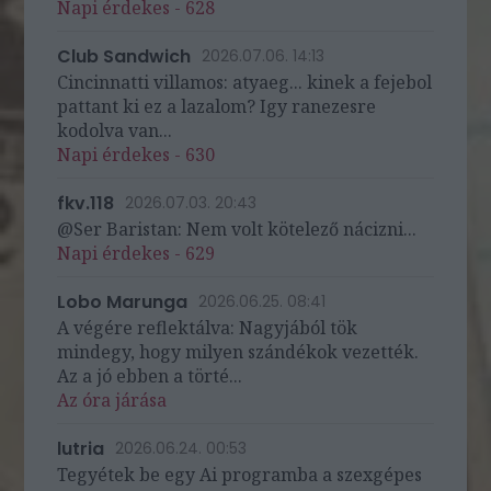
Napi érdekes - 628
Club Sandwich
2026.07.06. 14:13
Cincinnatti villamos: atyaeg... kinek a fejebol
pattant ki ez a lazalom? Igy ranezesre
kodolva van...
Napi érdekes - 630
fkv.118
2026.07.03. 20:43
@Ser Baristan: Nem volt kötelező nácizni...
Napi érdekes - 629
Lobo Marunga
2026.06.25. 08:41
A végére reflektálva: Nagyjából tök
mindegy, hogy milyen szándékok vezették.
Az a jó ebben a törté...
Az óra járása
lutria
2026.06.24. 00:53
Tegyétek be egy Ai programba a szexgépes