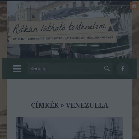
CÍMKÉK
»
VENEZUELA