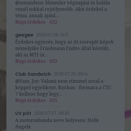
@amundsen: Himmler végnapjai és halála
ennél sokkal rejtélyesebb. Akit érdekel a
téma, annak ajánl...
Napi érdekes - 632
geegee
2026.07.29. 21:17
Érdekes egyezés, hogy az itt szereplő képek
némelyike Friedmann Endre által készült,
aki az MTI ör...
Napi érdekes - 633
Club Sandwich
2026.07.20. 09:14
@Sam. Joe: Valami nem stimmel azzal a
keppel egyebkent. Korban - formara a CTC-
7 kellene hogy legy...
Napi érdekes - 631
UV pót
2026.07.07. 08:20
A motorosbanda neve helyesen: Hells
Angels.