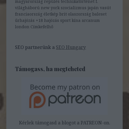
magyarország
repülés
technikatörténet
I.
világháború
new york
szocializmus
japán
vasút
franciaország
életkép
brit
olaszország
baleset
űrhajózás
+18
hajózás
sport
kína
arcanum
london
Címkefelhő
SEO partnerünk a
SEO Hungary
Támogass, ha megteheted
Kérlek támogasd a blogot a PATREON-on.