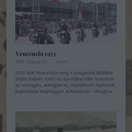
Venezuela 1953
2015. február 07.
JTom
1953-ban Venezuela még a nyugatias fejlődés
útján haladt, ezért az amerikai tőke áramlott
az országba, autógyárat, repülőteret építettek
kapitalista segítséggel. A hatalmat - ahogy az
már a dél-amerikai országoknál lenni szokott
- puccsal magához ragadó Marcos Perez
Jimenez vezette az országot (róla…