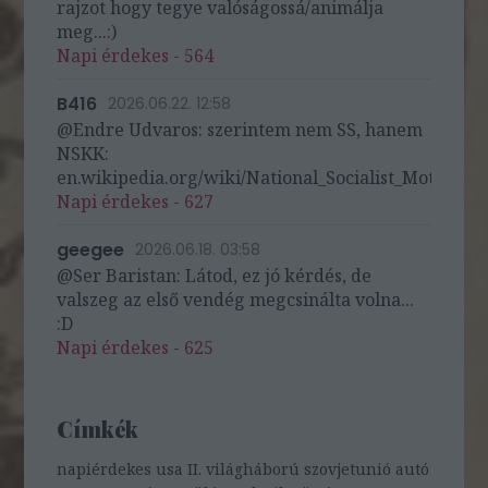
rajzot hogy tegye valóságossá/animálja
meg...:)
Napi érdekes - 564
B416
2026.06.22. 12:58
@Endre Udvaros: szerintem nem SS, hanem
NSKK:
en.wikipedia.org/wiki/National_Socialist_Motor_Cor
Napi érdekes - 627
geegee
2026.06.18. 03:58
@Ser Baristan: Látod, ez jó kérdés, de
valszeg az első vendég megcsinálta volna...
:D
Napi érdekes - 625
Címkék
napiérdekes
usa
II. világháború
szovjetunió
autó