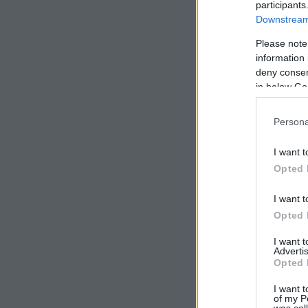
participants
Downstream 
Please note
information 
deny consent
in below Go
Persona
I want t
Opted 
I want t
Opted 
I want 
Advertis
Opted 
I want t
of my P
was col