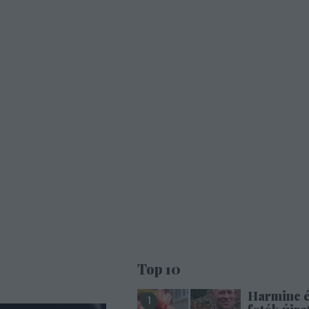
Top 10
Harminc 