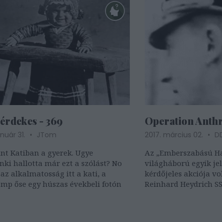
 érdekes - 369
Operation Anth
anuár 31.
JTom
2017. március 02.
D
int Katiban a gyerek. Ugye
Az „Emberszabású Ha
ki hallotta már ezt a szólást? No
világháború egyik je
 az alkalmatosság itt a kati, a
kérdőjeles akciója vo
mp őse egy húszas évekbeli fotón
Reinhard Heydrich S
a Cseh-Morva Protek
kiiktatása volt. Egy 
kémtörténet, melyben