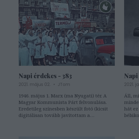
Napi érdekes - 383
Napi
2021. május 02.
JTom
2021. j
1946. május 1. Marx (ma Nyugati) tér. A
Áll, m
Magyar Kommunista Párt felvonulása.
minden
Eredetileg színesben készült fotó (kicsit
hát ez
digitálisan tovább javítottam a
bébiko
minőségén). Forrás: FORTEPAN