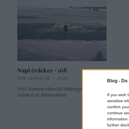
Napi érdekes - 168
2016. október 02.
JTom
Blog -
Do 
1955. Rosszul sikerült lékhorgászat
valahol az Államokban
If you wish 
sensitive in
confirm you
continue se
information 
further disc