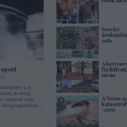
fotók újra
Szovjet
árukataló
1981
A hetvene
ropoid
férfidivatj
utcán
DQ
dművelet" a II.
lentős, de máig
A Teton-g
lt, melynek célja
katasztróf
S Obergruppenfhürer,
-1976
torátus vezetőjének
klasszikus
 a hősiesség, az