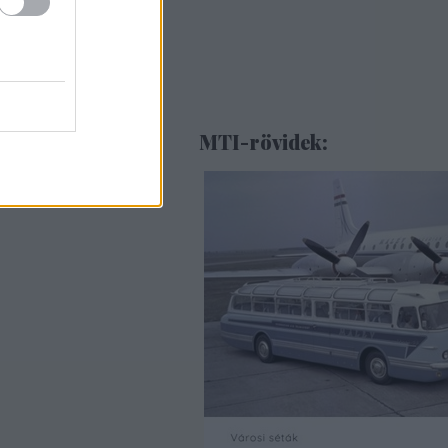
MTI-rövidek: