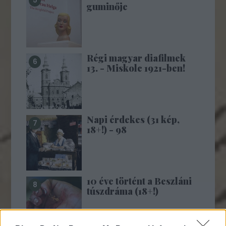
guminője
Régi magyar diafilmek
13. - Miskolc 1921-ben!
Napi érdekes (31 kép,
18+!) - 98
10 éve történt a Beszláni
túszdráma (18+!)