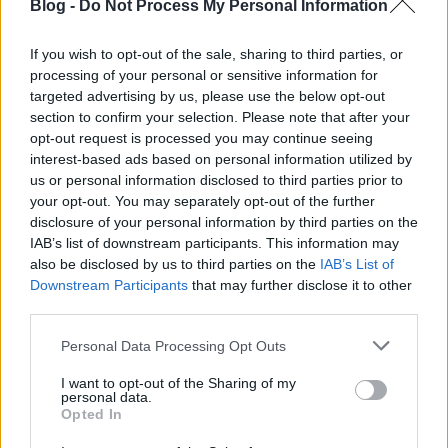
Blog -
Do Not Process My Personal Information
Bakancslistás kaland - 1.
rész
If you wish to opt-out of the sale, sharing to third parties, or
processing of your personal or sensitive information for
targeted advertising by us, please use the below opt-out
section to confirm your selection. Please note that after your
opt-out request is processed you may continue seeing
Napi érdekes - 261
interest-based ads based on personal information utilized by
us or personal information disclosed to third parties prior to
your opt-out. You may separately opt-out of the further
disclosure of your personal information by third parties on the
IAB’s list of downstream participants. This information may
also be disclosed by us to third parties on the
IAB’s List of
Downstream Participants
that may further disclose it to other
third parties.
MTI-rövidek:
Please note that this website/app uses one or more Google
Personal Data Processing Opt Outs
services and may gather and store information including but
not limited to your visit or usage behaviour. You may click to
I want to opt-out of the Sharing of my
personal data.
grant or deny consent to Google and its third-party tags to
Opted In
use your data for below specified purposes in below Google
consent section.