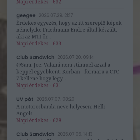
Napi érdekes - 632
geegee
2026.07.29. 21:17
Érdekes egyezés, hogy az itt szereplő képek
némelyike Friedmann Endre által készült,
aki az MTI ör...
Napi érdekes - 633
Club Sandwich
2026.07.20. 09:14
@Sam. Joe: Valami nem stimmel azzal a
keppel egyebkent. Korban - formara a CTC-
7 kellene hogy legy...
Napi érdekes - 631
UV pót
2026.07.07. 08:20
A motorosbanda neve helyesen: Hells
Angels.
Napi érdekes - 628
Club Sandwich
2026.07.06. 14:13