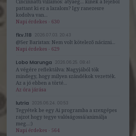
Cincinnatti villamos: atyaeg... kinek a fejebol
pattant ki ez a lazalom? Igy ranezesre
kodolva van...
Napi érdekes - 630
fkv.118
2026.07.03. 20:43
@Ser Baristan: Nem volt kötelező nácizni...
Napi érdekes - 629
Lobo Marunga
2026.06.25. 08:41
A végére reflektálva: Nagyjából tök
mindegy, hogy milyen szándékok vezették.
Az a jó ebben a törté...
Az óra járása
lutria
2026.06.24. 00:53
Tegyétek be egy Ai programba a szexgépes
rajzot hogy tegye valóságossá/animálja
meg...:)
Napi érdekes - 564