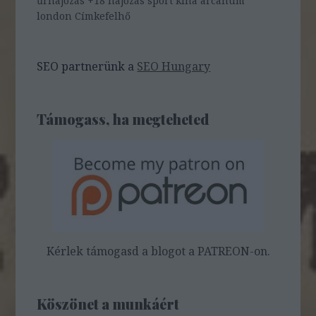
űrhajózás
+18
hajózás
sport
kína
arcanum
london
Címkefelhő
SEO partnerünk a
SEO Hungary
Támogass, ha megteheted
Kérlek támogasd a blogot a PATREON-on.
Köszönet a munkáért