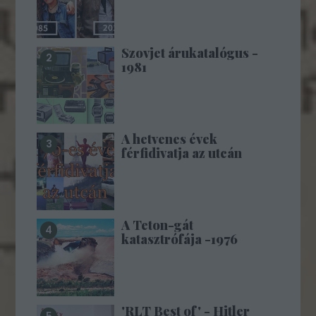
Szovjet árukatalógus -
1981
A hetvenes évek
férfidivatja az utcán
A Teton-gát
katasztrófája -1976
'RLT Best of' - Hitler