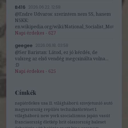
B416
2026.06.22. 12:58
@Endre Udvaros: szerintem nem SS, hanem
NSKK:
en.wikipedia.org/wiki/National_Socialist_Motor_Cor
Napi érdekes - 627
geegee
2026.06.18. 03:58
@Ser Baristan: Látod, ez jó kérdés, de
valszeg az első vendég megcsinálta volna...
:D
Napi érdekes - 625
Címkék
napiérdekes
usa
II. világháború
szovjetunió
autó
magyarország
repülés
technikatörténet
I.
világháború
new york
szocializmus
japán
vasút
franciaország
életkép
brit
olaszország
baleset