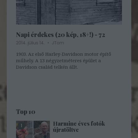
Napi érdekes (20 kép, 18+!) - 72
2014. július 14.
JTom
1903. Az első Harley-Davidson motor építő
műhely. A 13 négyzetméteres épület a
Davidson család telkén állt.
Top 10
Harminc éves fotók
újratöltve