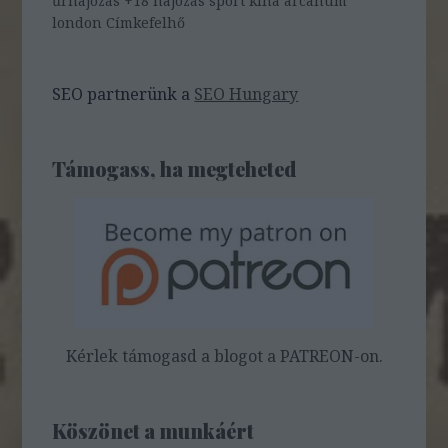
űrhajózás
+18
hajózás
sport
kína
arcanum
london
Címkefelhő
SEO partnerünk a
SEO Hungary
Támogass, ha megteheted
Kérlek támogasd a blogot a PATREON-on.
Köszönet a munkáért