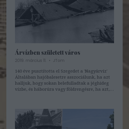
Árvízben született város
2019. március 11.
JTom
140 éve pusztította el Szegedet a 'Nagyárvíz'
Általában hajóbalesetre asszociálunk, ha azt
halljuk, hogy sokan belefulladtak a jéghideg
vízbe, és háborúra vagy földrengésre, ha azt,
hogy egy város majd' minden épülete
megsemmisült – de néha tévedünk.