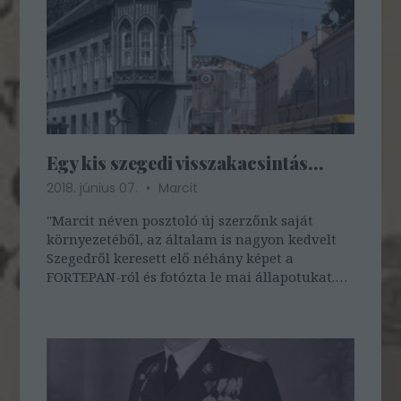
Egy kis szegedi visszakacsintás...
2018. június 07.
Marcit
"Marcit néven posztoló új szerzőnk saját
környezetéből, az általam is nagyon kedvelt
Szegedről keresett elő néhány képet a
FORTEPAN-ról és fotózta le mai állapotukat.
Díjazom az erőfeszítéseit a reprodukcióra,
ahol villamos járt egykoron, ott a fotón is várt
a mai villamos érkezésére, esetleg…