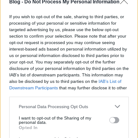
Blog -
Do Not Process My Personal Information
Bakancslistás kaland - 1.
rész
If you wish to opt-out of the sale, sharing to third parties, or
processing of your personal or sensitive information for
targeted advertising by us, please use the below opt-out
section to confirm your selection. Please note that after your
opt-out request is processed you may continue seeing
Napi érdekes - 261
interest-based ads based on personal information utilized by
us or personal information disclosed to third parties prior to
your opt-out. You may separately opt-out of the further
disclosure of your personal information by third parties on the
IAB’s list of downstream participants. This information may
also be disclosed by us to third parties on the
IAB’s List of
Downstream Participants
that may further disclose it to other
third parties.
MTI-rövidek:
Please note that this website/app uses one or more Google
Personal Data Processing Opt Outs
services and may gather and store information including but
not limited to your visit or usage behaviour. You may click to
I want to opt-out of the Sharing of my
personal data.
grant or deny consent to Google and its third-party tags to
Opted In
use your data for below specified purposes in below Google
consent section.