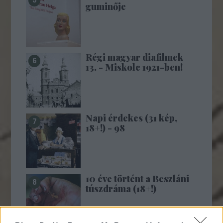
guminője
Régi magyar diafilmek
13. - Miskolc 1921-ben!
Napi érdekes (31 kép,
18+!) - 98
10 éve történt a Beszláni
túszdráma (18+!)