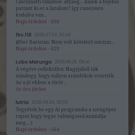
Cincinnatti villamos: atyaeg... kinek a fejebol
pattant ki ez a lazalom? Igy ranezesre
kodolva van...
Napi érdekes - 630
fkv.118
2026.07.03. 20:43
@Ser Baristan: Nem volt kötelező nácizni...
Napi érdekes - 629
Lobo Marunga
2026.06.25. 08:41
A végére reflektálva: Nagyjából tök
mindegy, hogy milyen szándékok vezették.
Az a jó ebben a törté...
Az óra járása
lutria
2026.06.24. 00:53
Tegyétek be egy Ai programba a szexgépes
rajzot hogy tegye valóságossá/animálja
meg...:)
Napi érdekes - 564