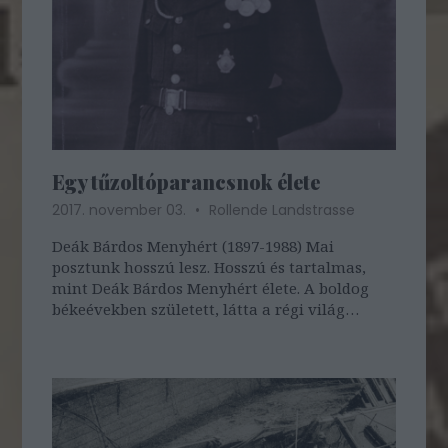
Egy tűzoltóparancsnok élete
2017. november 03.
Rollende Landstrasse
Deák Bárdos Menyhért (1897-1988) Mai
posztunk hosszú lesz. Hosszú és tartalmas,
mint Deák Bárdos Menyhért élete. A boldog
békeévekben született, látta a régi világ
összeomlását, átélt két világháborút, egy
újabb rend összeomlását, és egy még újabb
megszületését. Tűzoltó volt. Egy romos
szivattyú…