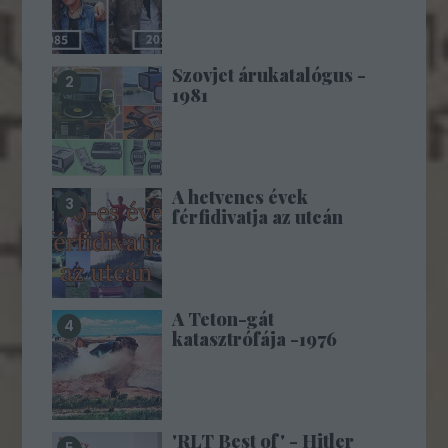
Szovjet árukatalógus -
1981
A hetvenes évek
férfidivatja az utcán
A Teton-gát
katasztrófája -1976
'RLT Best of' - Hitler