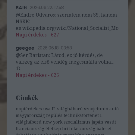
B416
2026.06.22. 12:58
@Endre Udvaros: szerintem nem SS, hanem
NSKK:
en.wikipedia.org/wiki/National_Socialist_Motor_Cor
Napi érdekes - 627
geegee
2026.06.18. 03:58
@Ser Baristan: Látod, ez jó kérdés, de
valszeg az első vendég megcsinálta volna...
:D
Napi érdekes - 625
Címkék
napiérdekes
usa
II. világháború
szovjetunió
autó
magyarország
repülés
technikatörténet
I.
világháború
new york
szocializmus
japán
vasút
franciaország
életkép
brit
olaszország
baleset