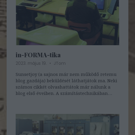
in-FORMA-tika
2023. május 19.
JTom
Sunsetjoy (a sajnos már nem működő retemu
blog gazdája) beküldését láthatjátok ma. Neki
számos cikkét olvashattátok már nálunk a
blog első éveiben. A számítástechnikában
utazó szerző bejegyzésében most - hogy úgy
mondjam - a nem túl szép formatervű
készülékekre koncentrált.