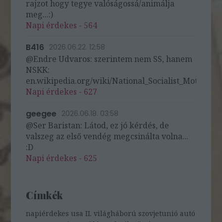
rajzot hogy tegye valóságossá/animálja
meg...:)
Napi érdekes - 564
B416
2026.06.22. 12:58
@Endre Udvaros: szerintem nem SS, hanem
NSKK:
en.wikipedia.org/wiki/National_Socialist_Motor_Cor
Napi érdekes - 627
geegee
2026.06.18. 03:58
@Ser Baristan: Látod, ez jó kérdés, de
valszeg az első vendég megcsinálta volna...
:D
Napi érdekes - 625
Címkék
napiérdekes
usa
II. világháború
szovjetunió
autó