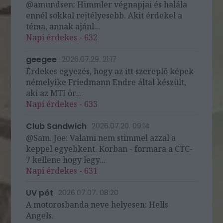
@amundsen: Himmler végnapjai és halála
ennél sokkal rejtélyesebb. Akit érdekel a
téma, annak ajánl...
Napi érdekes - 632
geegee
2026.07.29. 21:17
Érdekes egyezés, hogy az itt szereplő képek
némelyike Friedmann Endre által készült,
aki az MTI ör...
Napi érdekes - 633
Club Sandwich
2026.07.20. 09:14
@Sam. Joe: Valami nem stimmel azzal a
keppel egyebkent. Korban - formara a CTC-
7 kellene hogy legy...
Napi érdekes - 631
UV pót
2026.07.07. 08:20
A motorosbanda neve helyesen: Hells
Angels.