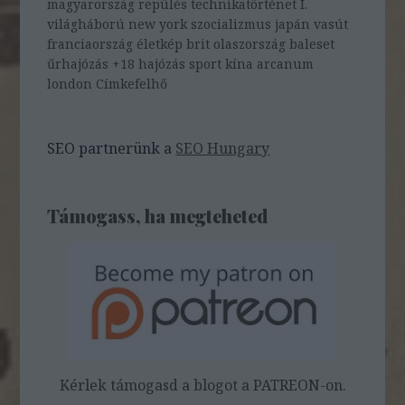
magyarország
repülés
technikatörténet
I.
világháború
new york
szocializmus
japán
vasút
franciaország
életkép
brit
olaszország
baleset
űrhajózás
+18
hajózás
sport
kína
arcanum
london
Címkefelhő
SEO partnerünk a
SEO Hungary
Támogass, ha megteheted
Kérlek támogasd a blogot a PATREON-on.