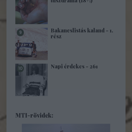
túszdráma (18+!)
Bakancslistás kaland - 1.
rész
Napi érdekes - 261
MTI-rövidek: