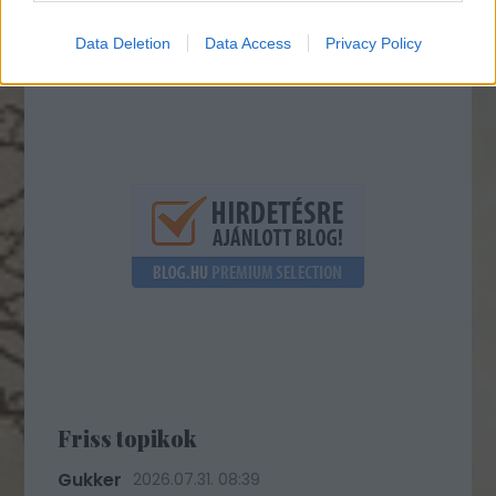
Data Deletion
Data Access
Privacy Policy
Friss topikok
Gukker
2026.07.31. 08:39