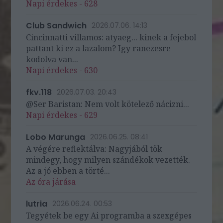
Napi érdekes - 628
Club Sandwich
2026.07.06. 14:13
Cincinnatti villamos: atyaeg... kinek a fejebol
pattant ki ez a lazalom? Igy ranezesre
kodolva van...
Napi érdekes - 630
fkv.118
2026.07.03. 20:43
@Ser Baristan: Nem volt kötelező nácizni...
Napi érdekes - 629
Lobo Marunga
2026.06.25. 08:41
A végére reflektálva: Nagyjából tök
mindegy, hogy milyen szándékok vezették.
Az a jó ebben a törté...
Az óra járása
lutria
2026.06.24. 00:53
Tegyétek be egy Ai programba a szexgépes