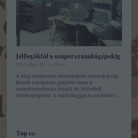
Jelfogóktól a szuperszámítógépekig
2014. július 02.
JTom
A blog rendszeres olvasójaként Sunsetjoy egy
kisebb válogatást gyűjtött össze a
számítástechnika elmúlt 60-70 évéből
érdekességként. A saját bloggal is rendelkező
szerző, aki már ITT is publikált, most egy -
fotóblog lévén - sok képpel illusztrált
számítástechnika-történeti összeállítással…
Top 10