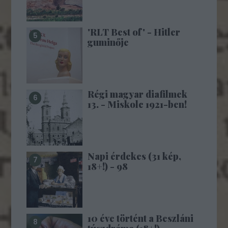
'RLT Best of' - Hitler
guminője
Régi magyar diafilmek
13. - Miskolc 1921-ben!
Napi érdekes (31 kép,
18+!) - 98
10 éve történt a Beszláni