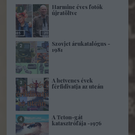
Harminc éves fotók
újratöltve
Szovjet árukatalógus -
1981
A hetvenes évek
férfidivatja az utcán
A Teton-gát
katasztrófája -1976