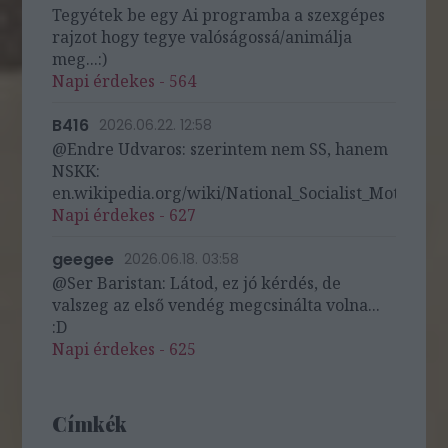
Tegyétek be egy Ai programba a szexgépes
rajzot hogy tegye valóságossá/animálja
meg...:)
Napi érdekes - 564
B416
2026.06.22. 12:58
@Endre Udvaros: szerintem nem SS, hanem
NSKK:
en.wikipedia.org/wiki/National_Socialist_Motor_Cor
Napi érdekes - 627
geegee
2026.06.18. 03:58
@Ser Baristan: Látod, ez jó kérdés, de
valszeg az első vendég megcsinálta volna...
:D
Napi érdekes - 625
Címkék