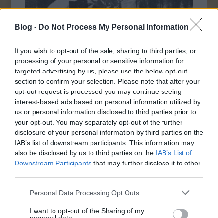
Blog -
Do Not Process My Personal Information
If you wish to opt-out of the sale, sharing to third parties, or
processing of your personal or sensitive information for
targeted advertising by us, please use the below opt-out
section to confirm your selection. Please note that after your
Napi érdekes - 346
opt-out request is processed you may continue seeing
2020. augusztus 23.
JTom
interest-based ads based on personal information utilized by
us or personal information disclosed to third parties prior to
Rövid pihenő után újra itt veletek, de
your opt-out. You may separately opt-out of the further
mindenekelőtt: nektek. Mindjárt egy Napi
disclosure of your personal information by third parties on the
érdekessel kezdünk, és kérünk, hogy
IAB’s list of downstream participants. This information may
olvassátok a következő bejegyzéseket is,
also be disclosed by us to third parties on the
IAB’s List of
mindennél jobban kell kitüntető
Downstream Participants
that may further disclose it to other
támogatásotok ezekben a hetekben hogy így
third parties.
maradhassunk, és itt maradhassunk. Ha
Következő oldal
ritkábban néztek az indexre,…
Please note that this website/app uses one or more Google
Personal Data Processing Opt Outs
services and may gather and store information including but
not limited to your visit or usage behaviour. You may click to
I want to opt-out of the Sharing of my
personal data.