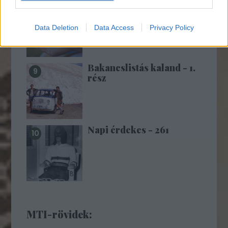
10 éve történt a Beszláni
túszdráma (18+!)
Data Deletion
Data Access
Privacy Policy
Bakancslistás kaland - 1.
rész
Napi érdekes - 261
MTI-rövidek: