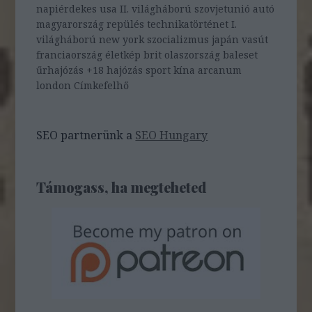
napiérdekes
usa
II. világháború
szovjetunió
autó
magyarország
repülés
technikatörténet
I.
világháború
new york
szocializmus
japán
vasút
franciaország
életkép
brit
olaszország
baleset
űrhajózás
+18
hajózás
sport
kína
arcanum
london
Címkefelhő
SEO partnerünk a
SEO Hungary
Támogass, ha megteheted