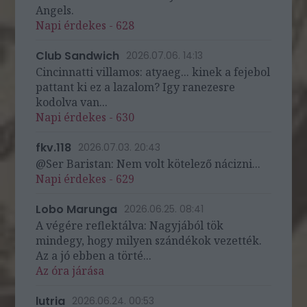
Angels.
Napi érdekes - 628
Club Sandwich
2026.07.06. 14:13
Cincinnatti villamos: atyaeg... kinek a fejebol
pattant ki ez a lazalom? Igy ranezesre
kodolva van...
Napi érdekes - 630
fkv.118
2026.07.03. 20:43
@Ser Baristan: Nem volt kötelező nácizni...
Napi érdekes - 629
Lobo Marunga
2026.06.25. 08:41
A végére reflektálva: Nagyjából tök
mindegy, hogy milyen szándékok vezették.
Az a jó ebben a törté...
Az óra járása
lutria
2026.06.24. 00:53