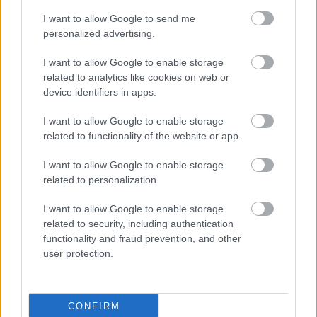
I want to allow Google to send me
personalized advertising.
I want to allow Google to enable storage
'RLT Best of' - Hitler
related to analytics like cookies on web or
guminője
device identifiers in apps.
I want to allow Google to enable storage
related to functionality of the website or app.
Régi magyar diafilmek
13. - Miskolc 1921-ben!
I want to allow Google to enable storage
related to personalization.
I want to allow Google to enable storage
related to security, including authentication
Napi érdekes (31 kép,
functionality and fraud prevention, and other
18+!) - 98
user protection.
CONFIRM