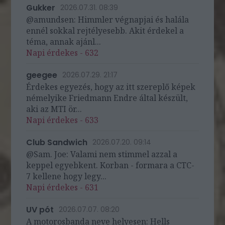
Gukker
2026.07.31. 08:39
@amundsen: Himmler végnapjai és halála
ennél sokkal rejtélyesebb. Akit érdekel a
téma, annak ajánl...
Napi érdekes - 632
geegee
2026.07.29. 21:17
Érdekes egyezés, hogy az itt szereplő képek
némelyike Friedmann Endre által készült,
aki az MTI ör...
Napi érdekes - 633
Club Sandwich
2026.07.20. 09:14
@Sam. Joe: Valami nem stimmel azzal a
keppel egyebkent. Korban - formara a CTC-
7 kellene hogy legy...
Napi érdekes - 631
UV pót
2026.07.07. 08:20
A motorosbanda neve helyesen: Hells