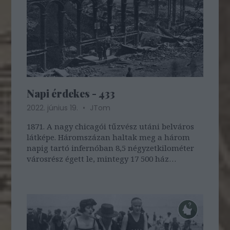
Napi érdekes - 433
2022. június 19.
JTom
1871. A nagy chicagói tűzvész utáni belváros
látképe. Háromszázan haltak meg a három
napig tartó infernóban 8,5 négyzetkilométer
városrész égett le, mintegy 17 500 ház
semmisült meg. Egy korábbi bejegyzésünkben
bővebben olvashattok az esetről