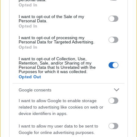
grant or deny consent to Google and its third-party tags to
Top 10
Opted In
use your data for below specified purposes in below Google
consent section.
Harminc éves fotók
I want to opt-out of the Sale of my
Personal Data.
újratöltve
Opted In
I want to opt-out of processing my
Personal Data for Targeted Advertising.
Opted In
Szovjet árukatalógus -
1981
I want to opt-out of Collection, Use,
Retention, Sale, and/or Sharing of my
Personal Data that Is Unrelated with the
Purposes for which it was collected.
Opted Out
A hetvenes évek
Google consents
férfidivatja az utcán
I want to allow Google to enable storage
related to advertising like cookies on web or
device identifiers in apps.
I want to allow my user data to be sent to
A Teton-gát
Google for online advertising purposes.
katasztrófája -1976