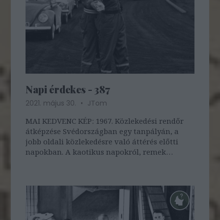
Napi érdekes - 387
2021. május 30.
JTom
MAI KEDVENC KÉP: 1967. Közlekedési rendőr
átképzése Svédországban egy tanpályán, a
jobb oldali közlekedésre való áttérés előtti
napokban. A kaotikus napokról, remek
képekkel egy korábbi bejegyzésünkben
olvashattok