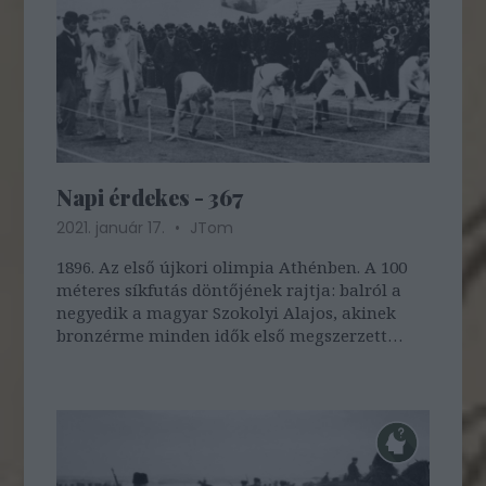
Napi érdekes - 367
2021. január 17.
JTom
1896. Az első újkori olimpia Athénben. A 100
méteres síkfutás döntőjének rajtja: balról a
negyedik a magyar Szokolyi Alajos, akinek
bronzérme minden idők első megszerzett
magyar olimpiai érme