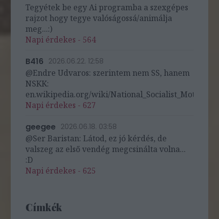
Tegyétek be egy Ai programba a szexgépes
rajzot hogy tegye valóságossá/animálja
meg...:)
Napi érdekes - 564
B416
2026.06.22. 12:58
@Endre Udvaros: szerintem nem SS, hanem
NSKK:
en.wikipedia.org/wiki/National_Socialist_Motor_Cor
Napi érdekes - 627
geegee
2026.06.18. 03:58
@Ser Baristan: Látod, ez jó kérdés, de
valszeg az első vendég megcsinálta volna...
:D
Napi érdekes - 625
Címkék