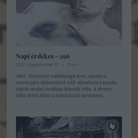
Napi érdekes - 396
2021. szeptember 12.
JTom
1865. Vitatható valódiságú fotó, amely a
merénylet áldozatává vált Abraham Lincoln
elnök utolsó óráiban készült róla. A Henry
Ulke fotós által a színházzal szembeni
Peterson-házban - ahol az elnököt lefektették
- készített kép éjfél után készült, 4-5 órával az
elnök halála előtt, amikor már biztos…