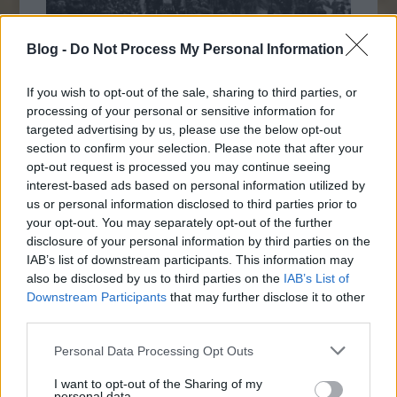
Blog -
Do Not Process My Personal Information
If you wish to opt-out of the sale, sharing to third parties, or
processing of your personal or sensitive information for
targeted advertising by us, please use the below opt-out
section to confirm your selection. Please note that after your
Napi érdekes - 375
opt-out request is processed you may continue seeing
2021. március 14.
JTom
interest-based ads based on personal information utilized by
us or personal information disclosed to third parties prior to
1930. október. Salomon Andrée svéd mérnök és
your opt-out. You may separately opt-out of the further
társainak temetése haláluk után több mint
disclosure of your personal information by third parties on the
harminc évvel. Kísérlete, hogy légballonnal
IAB’s list of downstream participants. This information may
érje el az Északi-sarkot, tragédiával végződött.
also be disclosed by us to third parties on the
IAB’s List of
A harmadmagával a sark meghódítására
Downstream Participants
that may further disclose it to other
indult felfedező a 83. szélességi fok közelében
third parties.
a jégre ereszkedett léggömbjével,…
Következő oldal
Please note that this website/app uses one or more Google
Personal Data Processing Opt Outs
services and may gather and store information including but
not limited to your visit or usage behaviour. You may click to
I want to opt-out of the Sharing of my
personal data.