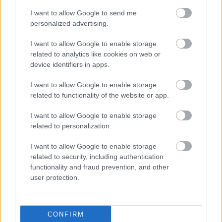
I want to allow Google to send me
personalized advertising.
I want to allow Google to enable storage
'RLT Best of' - Hitler
related to analytics like cookies on web or
guminője
device identifiers in apps.
I want to allow Google to enable storage
related to functionality of the website or app.
Régi magyar diafilmek
13. - Miskolc 1921-ben!
I want to allow Google to enable storage
related to personalization.
I want to allow Google to enable storage
related to security, including authentication
Napi érdekes (31 kép,
functionality and fraud prevention, and other
18+!) - 98
user protection.
CONFIRM