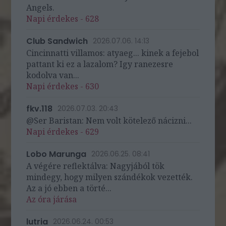
Angels.
Napi érdekes - 628
Club Sandwich
2026.07.06. 14:13
Cincinnatti villamos: atyaeg... kinek a fejebol
pattant ki ez a lazalom? Igy ranezesre
kodolva van...
Napi érdekes - 630
fkv.118
2026.07.03. 20:43
@Ser Baristan: Nem volt kötelező nácizni...
Napi érdekes - 629
Lobo Marunga
2026.06.25. 08:41
A végére reflektálva: Nagyjából tök
mindegy, hogy milyen szándékok vezették.
Az a jó ebben a törté...
Az óra járása
lutria
2026.06.24. 00:53