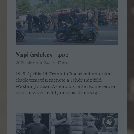
Napi érdekes - 402
2021. október 24.
JTom
1945. április 14. Franklin Roosevelt amerikai
elnök temetési menete a Fehér Ház felé,
Washingtonban Az elnök a jaltai konferencia
után hazatérve folyamatos fáradtságra
panaszkodott. Március 29-én birtokára, a
georgiai Warm Springbe utazott pihenni.
Április 12-én ebéd után egy portréhoz ült
modellt,…