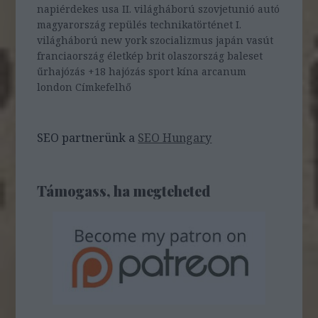
napiérdekes
usa
II. világháború
szovjetunió
autó
magyarország
repülés
technikatörténet
I.
világháború
new york
szocializmus
japán
vasút
franciaország
életkép
brit
olaszország
baleset
űrhajózás
+18
hajózás
sport
kína
arcanum
london
Címkefelhő
SEO partnerünk a
SEO Hungary
Támogass, ha megteheted