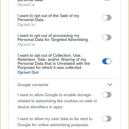
grant or deny consent to Google and its third-party tags to
Top 10
Opted In
use your data for below specified purposes in below Google
consent section.
Harminc éves fotók
I want to opt-out of the Sale of my
Personal Data.
újratöltve
Opted In
I want to opt-out of processing my
Personal Data for Targeted Advertising.
Opted In
Szovjet árukatalógus -
1981
I want to opt-out of Collection, Use,
Retention, Sale, and/or Sharing of my
Personal Data that Is Unrelated with the
Purposes for which it was collected.
Opted Out
A hetvenes évek
Google consents
férfidivatja az utcán
I want to allow Google to enable storage
related to advertising like cookies on web or
device identifiers in apps.
I want to allow my user data to be sent to
A Teton-gát
Google for online advertising purposes.
katasztrófája -1976