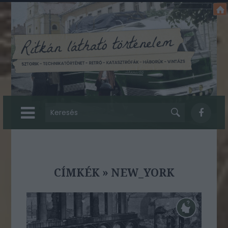
CÍMKÉK
»
NEW_YORK