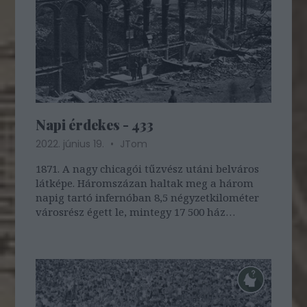
Napi érdekes - 433
2022. június 19.
JTom
1871. A nagy chicagói tűzvész utáni belváros
látképe. Háromszázan haltak meg a három
napig tartó infernóban 8,5 négyzetkilométer
városrész égett le, mintegy 17 500 ház
semmisült meg. Egy korábbi bejegyzésünkben
bővebben olvashattok az esetről