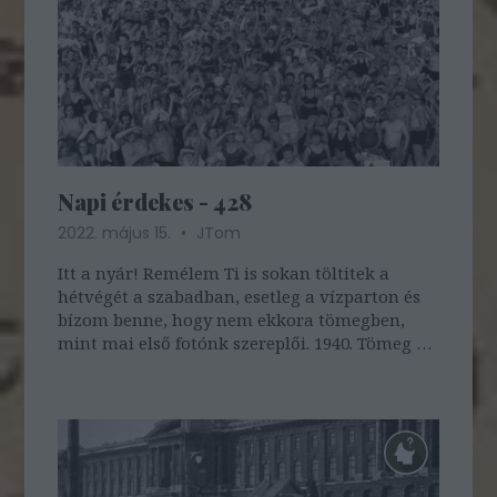
Napi érdekes - 428
2022. május 15.
JTom
Itt a nyár! Remélem Ti is sokan töltitek a
hétvégét a szabadban, esetleg a vízparton és
bízom benne, hogy nem ekkora tömegben,
mint mai első fotónk szereplői. 1940. Tömeg a
New York-i Coney Island strandján