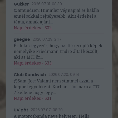
Gukker
2026.07.31. 08:39
@amundsen: Himmler végnapjai és halála
ennél sokkal rejtélyesebb. Akit érdekel a
téma, annak ajánl...
Napi érdekes - 632
geegee
2026.07.29. 21:17
Érdekes egyezés, hogy az itt szereplő képek
némelyike Friedmann Endre által készült,
aki az MTI ör...
Napi érdekes - 633
Club Sandwich
2026.07.20. 09:14
@Sam. Joe: Valami nem stimmel azzal a
keppel egyebkent. Korban - formara a CTC-
7 kellene hogy legy...
Napi érdekes - 631
UV pót
2026.07.07. 08:20
A motorosbanda neve helyesen: Hells