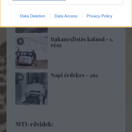
10 éve történt a Beszláni
túszdráma (18+!)
Data Deletion
Data Access
Privacy Policy
Bakancslistás kaland - 1.
rész
Napi érdekes - 261
MTI-rövidek: