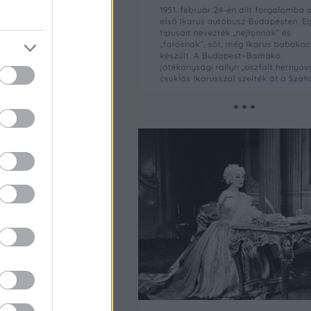
* * *