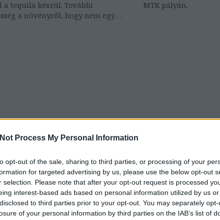
 a tequila készül. További
MTK pályán.
sség a növényről, hogy nem egy
 hanem egy denevérfajra porozza
 leginkább 1500 méterrel a
szint felett érzi jól magát
Not Process My Personal Information
to opt-out of the sale, sharing to third parties, or processing of your per
formation for targeted advertising by us, please use the below opt-out s
r selection. Please note that after your opt-out request is processed y
eing interest-based ads based on personal information utilized by us or
disclosed to third parties prior to your opt-out. You may separately opt-
losure of your personal information by third parties on the IAB’s list of