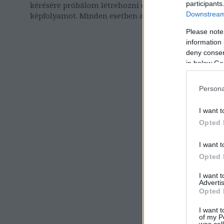
participants
kérésére próbálom létrehozni ezt a
Downstream 
képfolyamot. Minden esetben a képek
dominálnak majd, hisz' amint tudjuk:
Please note
'Egy kép többet mond ezer szónál'. De
information 
sokszor egy pár soros magyarázat teszi
deny consent
helyre a fejben, hogy mit is látunk…
in below Go
Persona
I want t
Opted 
I want t
Opted 
I want 
Advertis
Opted 
I want t
of my P
was col