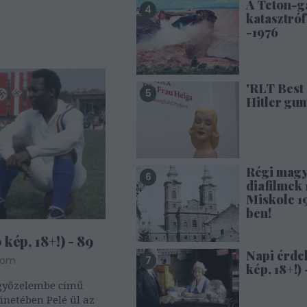
A Teton-g
katasztróf
-1976
'RLT Best 
Hitler gu
Régi mag
diafilmek 1
Miskolc 1
ben!
kép, 18+!) - 89
Napi érde
Tom
kép, 18+!) 
 győzelembe című
ünetében Pelé ül az