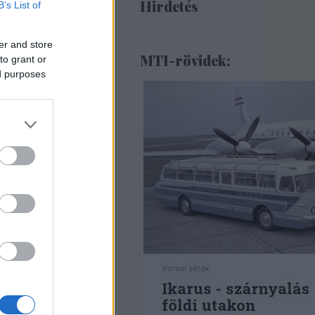
Hirdetés
B’s List of
er and store
MTI-rövidek:
to grant or
ed purposes