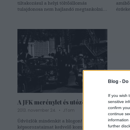
tiltakozásul a helyi töltőállomás
amiből
tulajdonosa nem hajlandó megtankolni a
érdeke
szovjet gyártmányú Ladákat
rovar,
be, és
tenger
Blog -
Do 
If you wish 
A JFK merénylet és utózöngéi
sensitive in
confirm you
2013. november 24.
JTom
continue se
information 
Üdvözlök mindenkit a blogon! Néhány
further disc
képsorozataimat kedvelő kommentelő