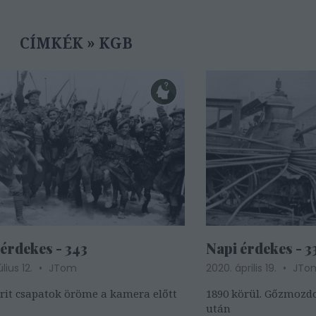
CÍMKÉK
»
KGB
érdekes - 343
Napi érdekes - 3
úlius 12.
JTom
2020. április 19.
JTo
Brit csapatok öröme a kamera előtt
1890 körül. Gőzmoz
után