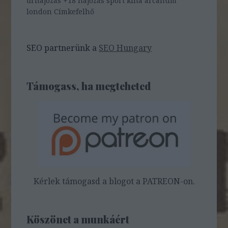
űrhajózás
+18
hajózás
sport
kína
arcanum
london
Címkefelhő
SEO partnerünk a
SEO Hungary
Támogass, ha megteheted
Kérlek támogasd a blogot a PATREON-on.
Köszönet a munkáért