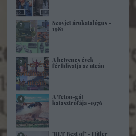
Szovjet árukatalógus -
1981
A hetvenes évek
férfidivatja az utcán
A Teton-gát
katasztrófája -1976
'RLT Best of' - Hitler