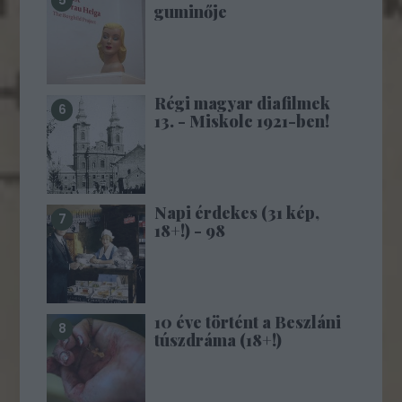
guminője
Régi magyar diafilmek
13. - Miskolc 1921-ben!
Napi érdekes (31 kép,
18+!) - 98
10 éve történt a Beszláni
túszdráma (18+!)