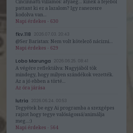
Cincinnatti villamos: atyaeg... kinek a fejebol
pattant ki ez a lazalom? Igy ranezesre
kodolva van...
Napi érdekes - 630
fkv.118
2026.07.03. 20:43
@Ser Baristan: Nem volt kötelező nácizni...
Napi érdekes - 629
Lobo Marunga
2026.06.25. 08:41
A végére reflektálva: Nagyjából tök
mindegy, hogy milyen szándékok vezették.
Az a jó ebben a törté...
Az óra járása
lutria
2026.06.24. 00:53
Tegyétek be egy Ai programba a szexgépes
rajzot hogy tegye valóságossá/animálja
meg...:)
Napi érdekes - 564