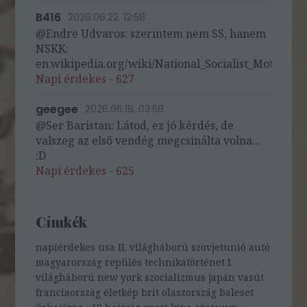
B416
2026.06.22. 12:58
@Endre Udvaros: szerintem nem SS, hanem
NSKK:
en.wikipedia.org/wiki/National_Socialist_Motor_Cor
Napi érdekes - 627
geegee
2026.06.18. 03:58
@Ser Baristan: Látod, ez jó kérdés, de
valszeg az első vendég megcsinálta volna...
:D
Napi érdekes - 625
Címkék
napiérdekes
usa
II. világháború
szovjetunió
autó
magyarország
repülés
technikatörténet
I.
világháború
new york
szocializmus
japán
vasút
franciaország
életkép
brit
olaszország
baleset