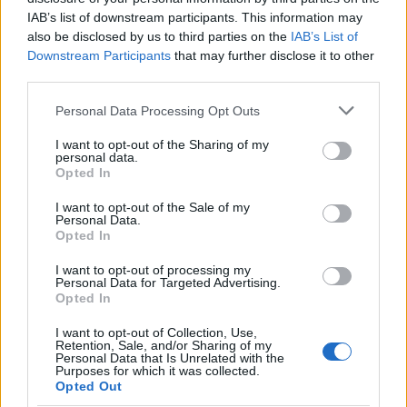
IAB’s list of downstream participants. This information may
also be disclosed by us to third parties on the
IAB’s List of
Downstream Participants
that may further disclose it to other
third parties.
Please note that this website/app uses one or more Google
Personal Data Processing Opt Outs
services and may gather and store information including but
not limited to your visit or usage behaviour. You may click to
I want to opt-out of the Sharing of my
personal data.
grant or deny consent to Google and its third-party tags to
Opted In
use your data for below specified purposes in below Google
consent section.
I want to opt-out of the Sale of my
Personal Data.
Opted In
I want to opt-out of processing my
Personal Data for Targeted Advertising.
Opted In
I want to opt-out of Collection, Use,
Retention, Sale, and/or Sharing of my
* * *
Personal Data that Is Unrelated with the
Purposes for which it was collected.
Opted Out