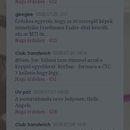
Napi érdekes - 632
geegee
2026.07.29. 21:17
Érdekes egyezés, hogy az itt szereplő képek
némelyike Friedmann Endre által készült,
aki az MTI ör...
Napi érdekes - 633
Club Sandwich
2026.07.20. 09:14
@Sam. Joe: Valami nem stimmel azzal a
keppel egyebkent. Korban - formara a CTC-
7 kellene hogy legy...
Napi érdekes - 631
UV pót
2026.07.07. 08:20
A motorosbanda neve helyesen: Hells
Angels.
Napi érdekes - 628
Club Sandwich
2026.07.06. 14:13