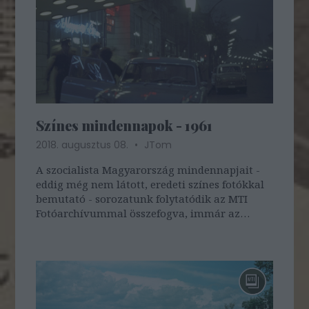
Színes mindennapok - 1961
2018. augusztus 08.
JTom
A szocialista Magyarország mindennapjait -
eddig még nem látott, eredeti színes fotókkal
bemutató - sorozatunk folytatódik az MTI
Fotóarchívummal összefogva, immár az
ötödik résszel, a mai évszám 1961. 1961.
november 13. Vendégek érkeznek este
gépkocsival a Royal Szálloda, a Grand Hotel
Royal…