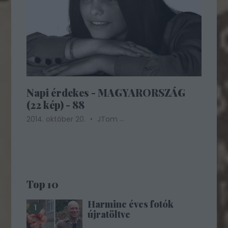
Napi érdekes - MAGYARORSZÁG
(22 kép) - 88
...
2014. október 20.
JTom
Top 10
Harminc éves fotók
újratöltve