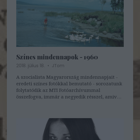
Színes mindennapok - 1960
2018. július 18.
JTom
A szocialista Magyarország mindennapjait -
eredeti színes fotókkal bemutató - sorozatunk
folytatódik az MTI Fotóarchívummal
összefogva, immár a negyedik résszel, amivel
elérkeztünk 1960-ba. 1960. augusztus 26.
Kislány libákkal a sekély vízben a fonyódi
Balatonparton. MTI Fotó: Járai Rudolf