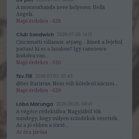
A motorosbanda neve helyesen: Hells
Angels.
Napi érdekes - 628
Club Sandwich
2026.07.06. 14:13
Cincinnatti villamos: atyaeg... kinek a fejebol
pattant ki ez a lazalom? Igy ranezesre
kodolva van...
Napi érdekes - 630
fkv.118
2026.07.03. 20:43
@Ser Baristan: Nem volt kötelező nácizni...
Napi érdekes - 629
Lobo Marunga
2026.06.25. 08:41
A végére reflektálva: Nagyjából tök
mindegy, hogy milyen szándékok vezették.
Az a jó ebben a törté...
Az óra járása