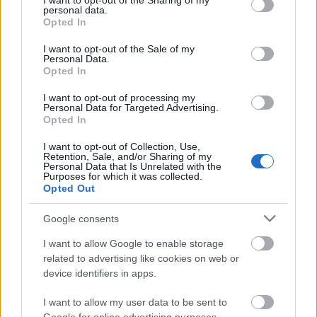
not limited to your visit or usage behaviour. You may click to
I want to opt-out of the Sharing of my
personal data.
grant or deny consent to Google and its third-party tags to
Opted In
Top 10
use your data for below specified purposes in below Google
consent section.
I want to opt-out of the Sale of my
Harminc éves fotók
Personal Data.
újratöltve
Opted In
I want to opt-out of processing my
Personal Data for Targeted Advertising.
Opted In
Szovjet árukatalógus -
I want to opt-out of Collection, Use,
Retention, Sale, and/or Sharing of my
1981
Personal Data that Is Unrelated with the
Purposes for which it was collected.
Opted Out
Google consents
A hetvenes évek
férfidivatja az utcán
I want to allow Google to enable storage
related to advertising like cookies on web or
device identifiers in apps.
I want to allow my user data to be sent to