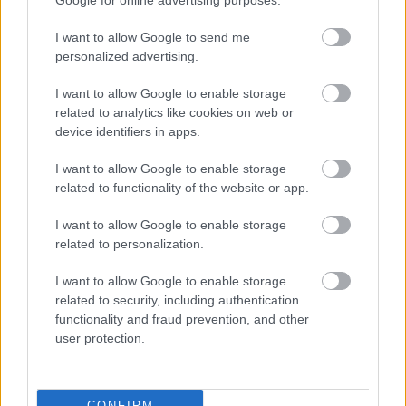
A Teton-gát
Google for online advertising purposes.
katasztrófája -1976
I want to allow Google to send me
personalized advertising.
I want to allow Google to enable storage
'RLT Best of' - Hitler
related to analytics like cookies on web or
guminője
device identifiers in apps.
I want to allow Google to enable storage
related to functionality of the website or app.
Régi magyar diafilmek
I want to allow Google to enable storage
13. - Miskolc 1921-ben!
related to personalization.
I want to allow Google to enable storage
related to security, including authentication
functionality and fraud prevention, and other
Napi érdekes (31 kép,
user protection.
18+!) - 98
CONFIRM