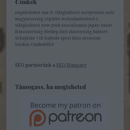
Címkék
napiérdekes
usa
II. világháború
szovjetunió
autó
magyarország
repülés
technikatörténet
I.
világháború
new york
szocializmus
japán
vasút
franciaország
életkép
brit
olaszország
baleset
űrhajózás
+18
hajózás
sport
kína
arcanum
london
Címkefelhő
SEO partnerünk a
SEO Hungary
Támogass, ha megteheted