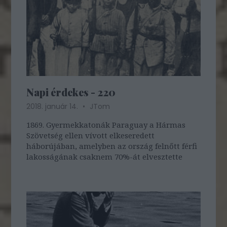
Napi érdekes - 220
2018. január 14.
JTom
1869. Gyermekkatonák Paraguay a Hármas
Szövetség ellen vívott elkeseredett
háborújában, amelyben az ország felnőtt férfi
lakosságának csaknem 70%-át elvesztette