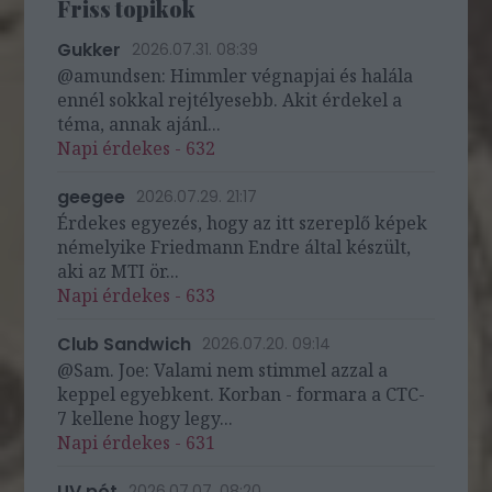
Friss topikok
Gukker
2026.07.31. 08:39
@amundsen: Himmler végnapjai és halála
ennél sokkal rejtélyesebb. Akit érdekel a
téma, annak ajánl...
Napi érdekes - 632
geegee
2026.07.29. 21:17
Érdekes egyezés, hogy az itt szereplő képek
némelyike Friedmann Endre által készült,
aki az MTI ör...
Napi érdekes - 633
Club Sandwich
2026.07.20. 09:14
@Sam. Joe: Valami nem stimmel azzal a
keppel egyebkent. Korban - formara a CTC-
7 kellene hogy legy...
Napi érdekes - 631
UV pót
2026.07.07. 08:20