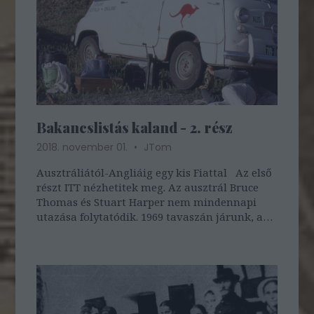
Bakancslistás kaland - 2. rész
2018. november 01.
JTom
Ausztráliától-Angliáig egy kis Fiattal Az első
részt ITT nézhetitek meg. Az ausztrál Bruce
Thomas és Stuart Harper nem mindennapi
utazása folytatódik. 1969 tavaszán járunk, a
két kalandor Iránba érkezett: