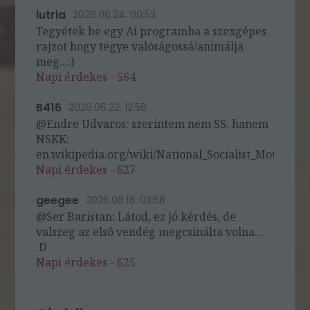
lutria
2026.06.24. 00:53
Tegyétek be egy Ai programba a szexgépes
rajzot hogy tegye valóságossá/animálja
meg...:)
Napi érdekes - 564
B416
2026.06.22. 12:58
@Endre Udvaros: szerintem nem SS, hanem
NSKK:
en.wikipedia.org/wiki/National_Socialist_Motor_Cor
Napi érdekes - 627
geegee
2026.06.18. 03:58
@Ser Baristan: Látod, ez jó kérdés, de
valszeg az első vendég megcsinálta volna...
:D
Napi érdekes - 625