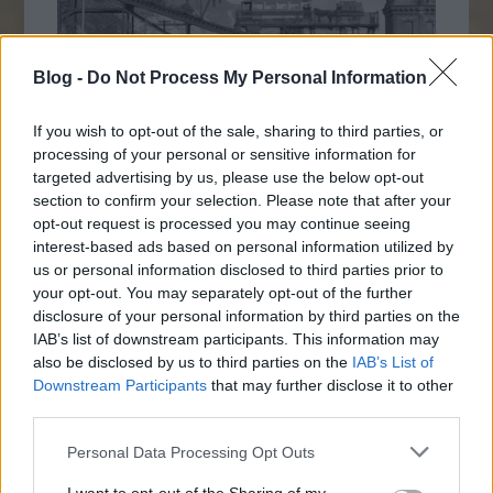
Blog -
Do Not Process My Personal Information
If you wish to opt-out of the sale, sharing to third parties, or
processing of your personal or sensitive information for
targeted advertising by us, please use the below opt-out
Napi érdekes - 174
section to confirm your selection. Please note that after your
opt-out request is processed you may continue seeing
2016. november 20.
JTom
interest-based ads based on personal information utilized by
1910-es évek. Így jutott fel a cincinnati
us or personal information disclosed to third parties prior to
villamos a Mt. Adams városrészbe
your opt-out. You may separately opt-out of the further
disclosure of your personal information by third parties on the
IAB’s list of downstream participants. This information may
also be disclosed by us to third parties on the
IAB’s List of
Downstream Participants
that may further disclose it to other
third parties.
Előző oldal
Please note that this website/app uses one or more Google
Personal Data Processing Opt Outs
Következő oldal
services and may gather and store information including but