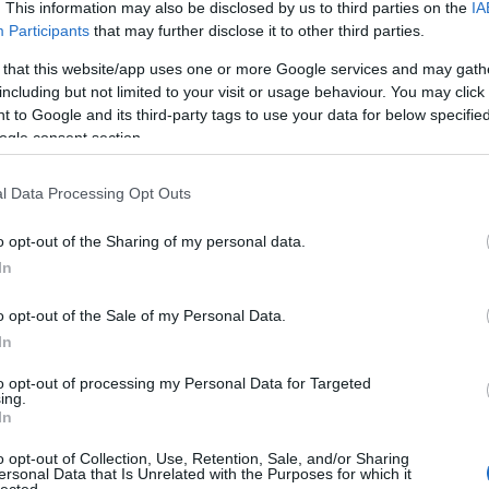
. This information may also be disclosed by us to third parties on the
IA
gyémántbányájában
Participants
that may further disclose it to other third parties.
 that this website/app uses one or more Google services and may gath
including but not limited to your visit or usage behaviour. You may click 
 to Google and its third-party tags to use your data for below specifi
ogle consent section.
l Data Processing Opt Outs
o opt-out of the Sharing of my personal data.
In
o opt-out of the Sale of my Personal Data.
In
cslistás kaland - 2. rész
Napi érdekes - 
to opt-out of processing my Personal Data for Targeted
ing.
november 01.
JTom
2018. október 28.
J
In
áliától-Angliáig egy kis Fiattal Az
1909. Bartók Béla ma
o opt-out of Collection, Use, Retention, Sale, and/or Sharing
ersonal Data that Is Unrelated with the Purposes for which it
észt ITT nézhetitek meg. Az ausztrál
népzenei gyűjtés köz
lected.