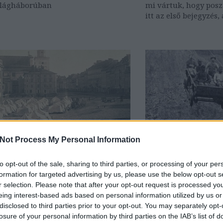
ilágháborúban
mi vártuk, hogy posz
itt az első bejegyzés
Napi érdekes. Az a n
aminek jövő hét végé
láthatjátok, ami egy
lesz! További újdon
Not Process My Personal Information
to opt-out of the sale, sharing to third parties, or processing of your per
 érdekes - 282
Napi érdekes - 2
formation for targeted advertising by us, please use the below opt-out s
r selection. Please note that after your opt-out request is processed y
március 31.
JTom
2019. március 10.
J
eing interest-based ads based on personal information utilized by us or
disclosed to third parties prior to your opt-out. You may separately opt-
Orosz katonai tábor a varsói királyi
1885. Gyémántbányász
losure of your personal information by third parties on the IAB’s list of
 előtti téren
kötélvasútja a dél-af