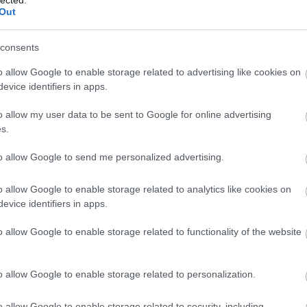
 Thomas és Stuart Harper nem
rögzíti a falusiak éne
Out
napi utazása folytatódik. 1969
Darázs településen
án járunk, a két kalandor Iránba
consents
tt:
o allow Google to enable storage related to advertising like cookies on
evice identifiers in apps.
o allow my user data to be sent to Google for online advertising
s.
to allow Google to send me personalized advertising.
o allow Google to enable storage related to analytics like cookies on
evice identifiers in apps.
o allow Google to enable storage related to functionality of the website
 érdekes - 248
Napi érdekes - 2
úlius 29.
JTom
2018. május 06.
JT
o allow Google to enable storage related to personalization.
A himlőoltás népszerűsítésére
1890-es évek. Nasszer
 brit agitációs fotó. A jobb oldali
(Naser al-Din Shah) 
o allow Google to enable storage related to security, including