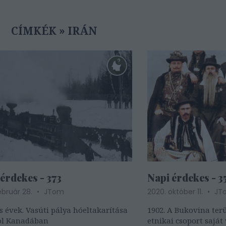
CÍMKÉK
»
IRÁN
érdekes - 373
Napi érdekes - 3
ebruár 28.
JTom
2020. október 11.
JT
s évek. Vasúti pálya hóeltakarítása
1902. A Bukovina terü
ol Kanadában
etnikai csoport saját 