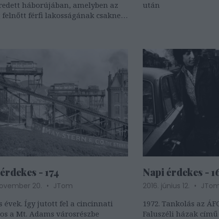
redett háborújában, amelyben az
után
 felnőtt férfi lakosságának csaknem
 elvesztette
érdekes - 174
Napi érdekes - 1
november 20.
JTom
2016. június 12.
JTo
 évek. Így jutott fel a cincinnati
1972. Tankolás az ÁF
os a Mt. Adams városrészbe
Faluszéli házak című