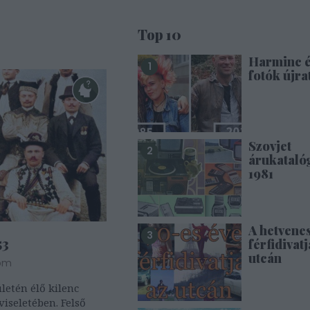
Top 10
Harminc 
fotók újra
Szovjet
árukataló
1981
A hetvene
53
férfidivatj
utcán
om
letén élő kilenc
viseletében. Felső