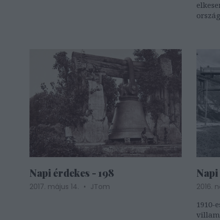
elkese
ország
70%-át
Napi érdekes - 198
Napi 
2017. május 14.
JTom
2016. 
1910-es
villam