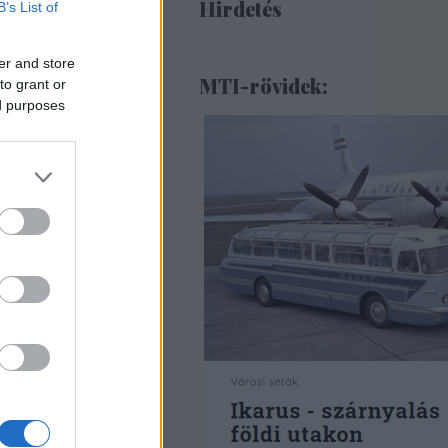
Hirdetés
B’s List of
er and store
MTI-rövidek:
to grant or
ed purposes
260
Tom
gyar zeneszerző
ben fonográffal