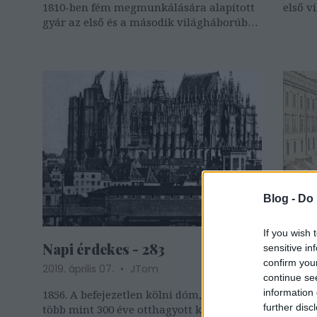
1810-ben fém megmunkálására alapított
első v
gyár az első és a második világháborúban
is jobbára fegyvereket készített a német
csapatoknak. A másik hazai acélpari
óriás, a Thyssen, végül erőszakos
üzletpolitikával kebelezte be a céget…
Blog -
Do 
If you wish 
Napi érdekes - 283
Napi
sensitive in
confirm you
2019. április 07.
JTom
2019. 
continue se
information 
1856. A befejezetlen kölni dóm, tetején a
1861. 
further disc
több mint 300 éve otthagyott középkori
palota