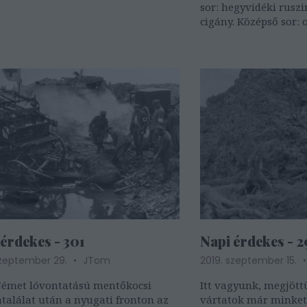
sor: hegyvidéki ruszi
cigány. Középső sor: 
lengyel, német. Alsó
érdekes - 301
Napi érdekes - 2
szeptember 29.
JTom
2019. szeptember 15.
Német lóvontatású mentőkocsi
Itt vagyunk, megjöt
alálat után a nyugati fronton az
vártatok már minket