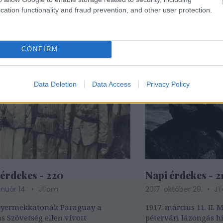
skorában részesült oltásban, míg a
Teherán
cation functionality and fraud prevention, and other user protection.
ali nem...
CONFIRM
Data Deletion
Data Access
Privacy Policy
 érdekes - 220
Napi érdekes - 2
anuár 14.
JTom
2017. október 29.
J
 Gyermekkatonák Paraguay a
1917. március 11. II. 
 Szövetség ellen vívott
pétervári lázongás h