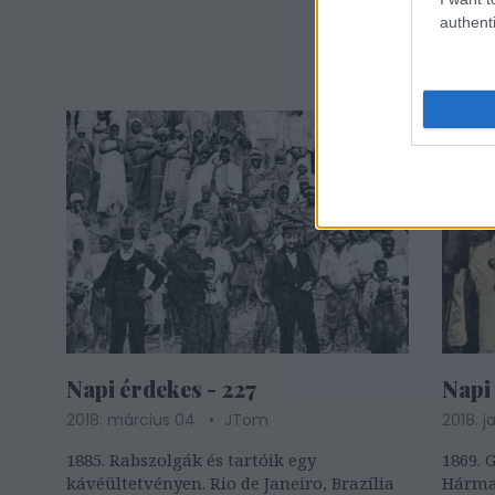
fiú ki
authenti
bal old
Napi érdekes - 227
Napi
2018. március 04.
JTom
2018. j
1885. Rabszolgák és tartóik egy
1869.
kávéültetvényen. Rio de Janeiro, Brazília
Hármas