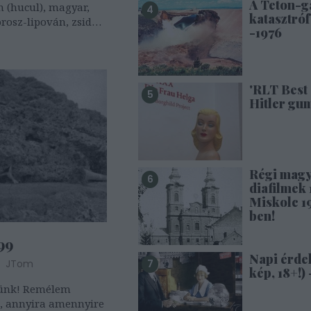
A Teton-g
n (hucul), magyar,
katasztróf
orosz-lipován, zsidó,
-1976
 sor: román, ukrán
'RLT Best 
Hitler gu
Régi mag
diafilmek 1
Miskolc 1
ben!
99
Napi érde
JTom
kép, 18+!) 
tünk! Remélem
, annyira amennyire