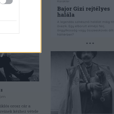
* * *
11
Tom
Miklós orosz cár a
íreinek kézhez vétele