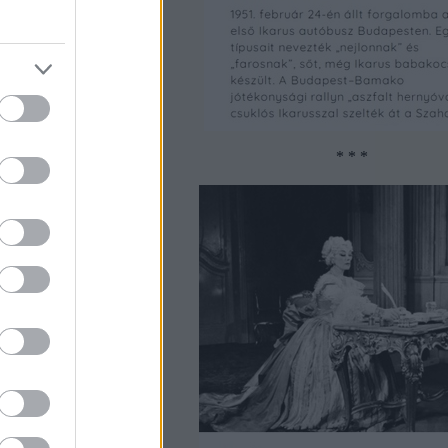
két a délvidéki
* * *
36
om
 Aldin perzsa sah
két háremhölgye,