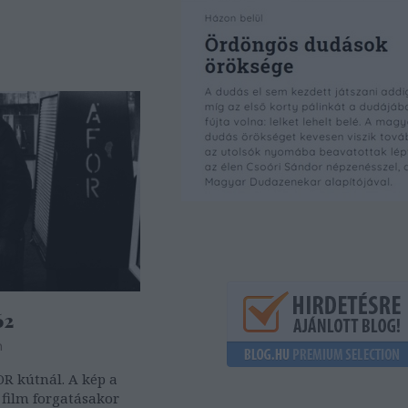
62
m
OR kútnál. A kép a
 film forgatásakor