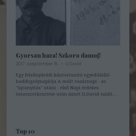
Gyorsan haza! Szkoro damoj!
2017. szeptember 15.
D.David
Egy felsőnyárádi kántortanító egyedülálló
hadifogolynaplója A múlt vasárnapi - az
"újranyitás" utáni - első Napi érdekes
összeszerkesztése után ismét D.David talált
nekünk egy szuper olvasnivalót erre a
péntekre. Lássatok hozzá, nekem már
megvolt! Vasárnap délben jövünk egy újabb
észbontó…
Top 10