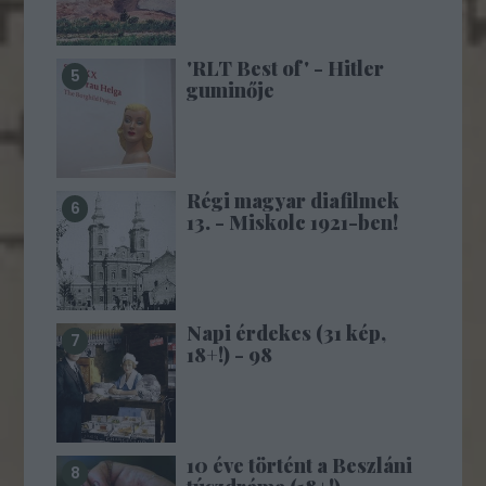
'RLT Best of' - Hitler
guminője
Régi magyar diafilmek
13. - Miskolc 1921-ben!
Napi érdekes (31 kép,
18+!) - 98
10 éve történt a Beszláni