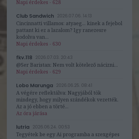
Napi érdekes - 628
Club Sandwich
2026.07.06. 14:13
Cincinnatti villamos: atyaeg... kinek a fejebol
pattant ki ez a lazalom? Igy ranezesre
kodolva van...
Napi érdekes - 630
fkv.118
2026.07.03. 20:43
@Ser Baristan: Nem volt kötelező nácizni...
Napi érdekes - 629
Lobo Marunga
2026.06.25. 08:41
A végére reflektálva: Nagyjából tök
mindegy, hogy milyen szándékok vezették.
Az a jó ebben a törté...
Az óra járása
lutria
2026.06.24. 00:53
Tegyétek be egy Ai programba a szexgépes