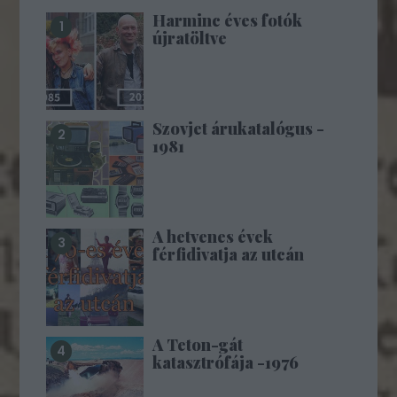
Harminc éves fotók
újratöltve
Szovjet árukatalógus -
1981
A hetvenes évek
férfidivatja az utcán
A Teton-gát
katasztrófája -1976