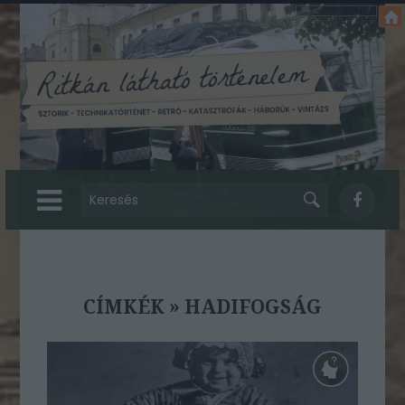
CÍMKÉK
»
HADIFOGSÁG