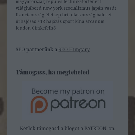
magyarország
repülés
technikatörténet
I.
világháború
new york
szocializmus
japán
vasút
franciaország
életkép
brit
olaszország
baleset
űrhajózás
+18
hajózás
sport
kína
arcanum
london
Címkefelhő
SEO partnerünk a
SEO Hungary
Támogass, ha megteheted
Kérlek támogasd a blogot a PATREON-on.