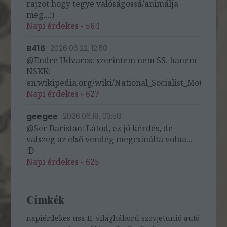
rajzot hogy tegye valóságossá/animálja
meg...:)
Napi érdekes - 564
B416
2026.06.22. 12:58
@Endre Udvaros: szerintem nem SS, hanem
NSKK:
en.wikipedia.org/wiki/National_Socialist_Motor_Cor
Napi érdekes - 627
geegee
2026.06.18. 03:58
@Ser Baristan: Látod, ez jó kérdés, de
valszeg az első vendég megcsinálta volna...
:D
Napi érdekes - 625
Címkék
napiérdekes
usa
II. világháború
szovjetunió
autó