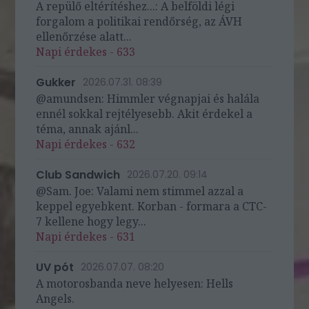
A repülő eltérítéshez...: A belföldi légi
forgalom a politikai rendőrség, az ÁVH
ellenőrzése alatt...
Napi érdekes - 633
Gukker
2026.07.31. 08:39
@amundsen: Himmler végnapjai és halála
ennél sokkal rejtélyesebb. Akit érdekel a
téma, annak ajánl...
Napi érdekes - 632
Club Sandwich
2026.07.20. 09:14
@Sam. Joe: Valami nem stimmel azzal a
keppel egyebkent. Korban - formara a CTC-
7 kellene hogy legy...
Napi érdekes - 631
UV pót
2026.07.07. 08:20
A motorosbanda neve helyesen: Hells
Angels.