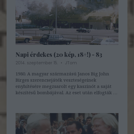
Napi érdekes (20 kép, 18+!) - 83
2014. szeptember 15.
JTom
1980. A magyar származású Janos Big John
Birges szerencsejáték veszteségeinek
enyhítésére megzsarolt egy kaszinót a saját
készítésű bombájával. Az eset után elfogták és
életfogytig tartó börtönre ítélték. 1996-ban
halt meg rákban, 74 évesen.