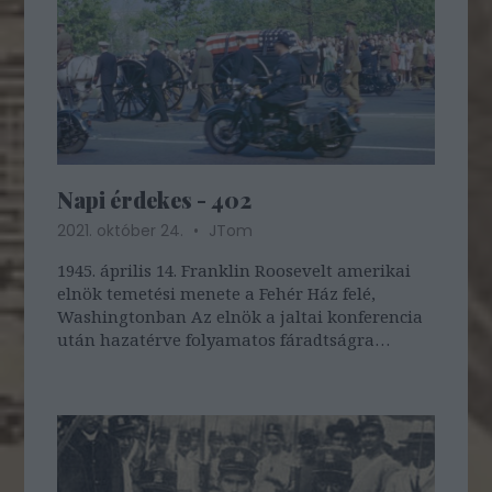
Napi érdekes - 402
2021. október 24.
JTom
1945. április 14. Franklin Roosevelt amerikai
elnök temetési menete a Fehér Ház felé,
Washingtonban Az elnök a jaltai konferencia
után hazatérve folyamatos fáradtságra
panaszkodott. Március 29-én birtokára, a
georgiai Warm Springbe utazott pihenni.
Április 12-én ebéd után egy portréhoz ült
modellt,…