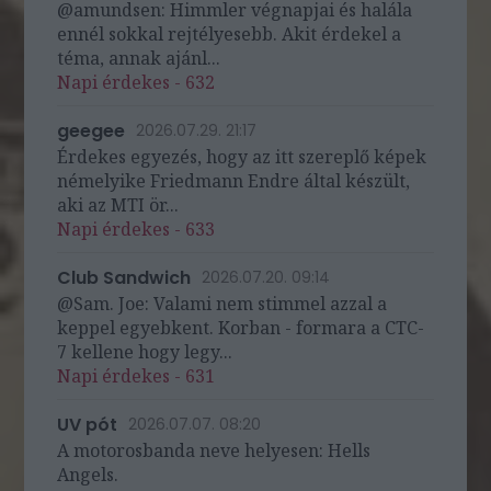
@amundsen: Himmler végnapjai és halála
ennél sokkal rejtélyesebb. Akit érdekel a
téma, annak ajánl...
Napi érdekes - 632
geegee
2026.07.29. 21:17
Érdekes egyezés, hogy az itt szereplő képek
némelyike Friedmann Endre által készült,
aki az MTI ör...
Napi érdekes - 633
Club Sandwich
2026.07.20. 09:14
@Sam. Joe: Valami nem stimmel azzal a
keppel egyebkent. Korban - formara a CTC-
7 kellene hogy legy...
Napi érdekes - 631
UV pót
2026.07.07. 08:20
A motorosbanda neve helyesen: Hells
Angels.