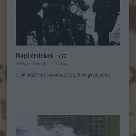
Napi érdekes - 157
2016. május 08.
JTom
1940. MÁV motoros hajtány Beregszászban