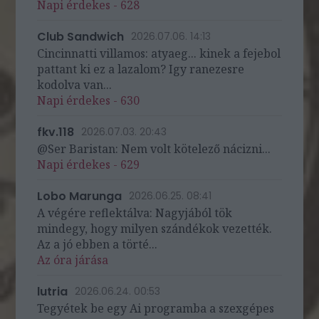
Napi érdekes - 628
Club Sandwich
2026.07.06. 14:13
Cincinnatti villamos: atyaeg... kinek a fejebol
pattant ki ez a lazalom? Igy ranezesre
kodolva van...
Napi érdekes - 630
fkv.118
2026.07.03. 20:43
@Ser Baristan: Nem volt kötelező nácizni...
Napi érdekes - 629
Lobo Marunga
2026.06.25. 08:41
A végére reflektálva: Nagyjából tök
mindegy, hogy milyen szándékok vezették.
Az a jó ebben a törté...
Az óra járása
lutria
2026.06.24. 00:53
Tegyétek be egy Ai programba a szexgépes