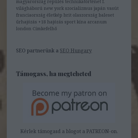
magyarország
repülés
technikatörténet
I.
világháború
new york
szocializmus
japán
vasút
franciaország
életkép
brit
olaszország
baleset
űrhajózás
+18
hajózás
sport
kína
arcanum
london
Címkefelhő
SEO partnerünk a
SEO Hungary
Támogass, ha megteheted
Kérlek támogasd a blogot a PATREON-on.