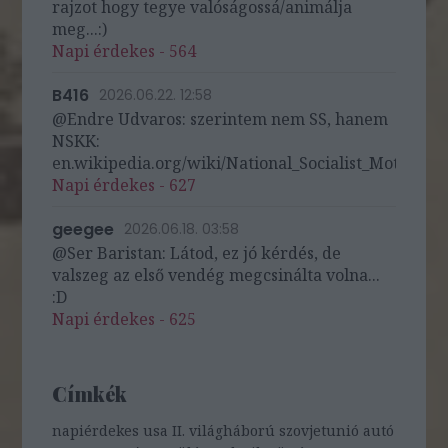
rajzot hogy tegye valóságossá/animálja
meg...:)
Napi érdekes - 564
B416
2026.06.22. 12:58
@Endre Udvaros: szerintem nem SS, hanem
NSKK:
en.wikipedia.org/wiki/National_Socialist_Motor_Cor
Napi érdekes - 627
geegee
2026.06.18. 03:58
@Ser Baristan: Látod, ez jó kérdés, de
valszeg az első vendég megcsinálta volna...
:D
Napi érdekes - 625
Címkék
napiérdekes
usa
II. világháború
szovjetunió
autó