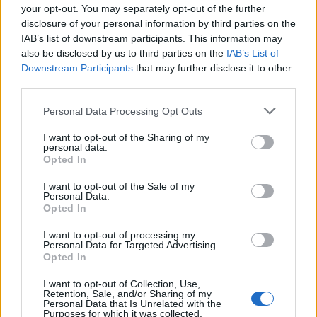
your opt-out. You may separately opt-out of the further
disclosure of your personal information by third parties on the
IAB’s list of downstream participants. This information may
'RLT Best of' - Hitler
also be disclosed by us to third parties on the
IAB’s List of
guminője
Downstream Participants
that may further disclose it to other
third parties.
Please note that this website/app uses one or more Google
Personal Data Processing Opt Outs
services and may gather and store information including but
Régi magyar diafilmek
not limited to your visit or usage behaviour. You may click to
I want to opt-out of the Sharing of my
13. - Miskolc 1921-ben!
personal data.
grant or deny consent to Google and its third-party tags to
Opted In
use your data for below specified purposes in below Google
consent section.
I want to opt-out of the Sale of my
Personal Data.
Opted In
Napi érdekes (31 kép,
18+!) - 98
I want to opt-out of processing my
Personal Data for Targeted Advertising.
Opted In
I want to opt-out of Collection, Use,
Retention, Sale, and/or Sharing of my
10 éve történt a Beszláni
Personal Data that Is Unrelated with the
Purposes for which it was collected.