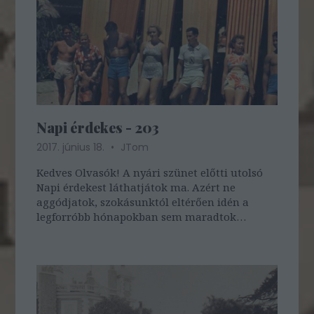
Napi érdekes - 203
2017. június 18.
JTom
Kedves Olvasók! A nyári szünet előtti utolsó
Napi érdekest láthatjátok ma. Azért ne
aggódjatok, szokásunktól eltérően idén a
legforróbb hónapokban sem maradtok
posztok nélkül! Az eddig itt megjelent
csaknem 1000 bejegyzésből szemezgetünk a
nyár végéig testvéroldalunkon a HOGYAN
TÖRTÉNT? blogon. Itt…