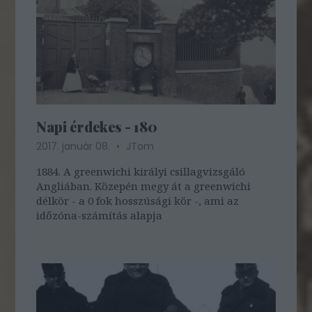
Napi érdekes - 180
2017. január 08.
JTom
1884. A greenwichi királyi csillagvizsgáló
Angliában. Közepén megy át a greenwichi
délkör - a 0 fok hosszúsági kör -, ami az
időzóna-számítás alapja