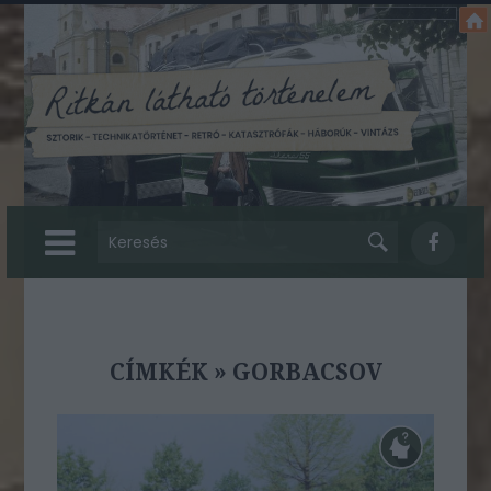
CÍMKÉK
»
GORBACSOV