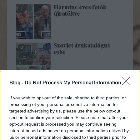
Harminc éves fotók
újratöltve
Szovjet árukatalógus -
1981
A hetvenes évek
Blog -
Do Not Process My Personal Information
férfidivatja az utcán
If you wish to opt-out of the sale, sharing to third parties, or
processing of your personal or sensitive information for
targeted advertising by us, please use the below opt-out
section to confirm your selection. Please note that after your
A Teton-gát
opt-out request is processed you may continue seeing
katasztrófája -1976
interest-based ads based on personal information utilized by
us or personal information disclosed to third parties prior to