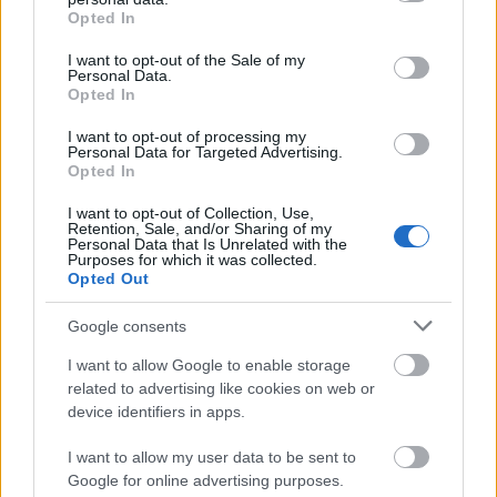
grant or deny consent to Google and its third-party tags to
Top 10
Opted In
use your data for below specified purposes in below Google
consent section.
Harminc éves fotók
I want to opt-out of the Sale of my
Personal Data.
újratöltve
Opted In
I want to opt-out of processing my
Personal Data for Targeted Advertising.
Opted In
Szovjet árukatalógus -
1981
I want to opt-out of Collection, Use,
Retention, Sale, and/or Sharing of my
Personal Data that Is Unrelated with the
Purposes for which it was collected.
Opted Out
A hetvenes évek
Google consents
férfidivatja az utcán
I want to allow Google to enable storage
related to advertising like cookies on web or
device identifiers in apps.
I want to allow my user data to be sent to
A Teton-gát
Google for online advertising purposes.
katasztrófája -1976