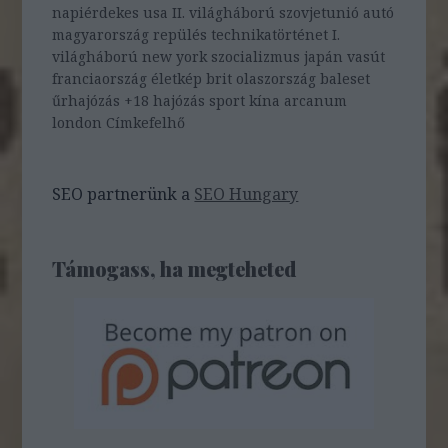
napiérdekes
usa
II. világháború
szovjetunió
autó
magyarország
repülés
technikatörténet
I.
világháború
new york
szocializmus
japán
vasút
franciaország
életkép
brit
olaszország
baleset
űrhajózás
+18
hajózás
sport
kína
arcanum
london
Címkefelhő
SEO partnerünk a
SEO Hungary
Támogass, ha megteheted