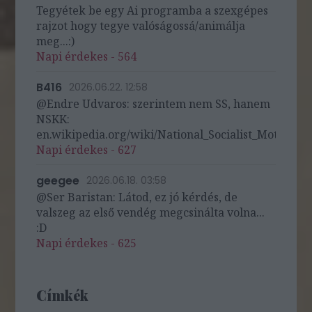
Tegyétek be egy Ai programba a szexgépes
rajzot hogy tegye valóságossá/animálja
meg...:)
Napi érdekes - 564
B416
2026.06.22. 12:58
@Endre Udvaros: szerintem nem SS, hanem
NSKK:
en.wikipedia.org/wiki/National_Socialist_Motor_Cor
Napi érdekes - 627
geegee
2026.06.18. 03:58
@Ser Baristan: Látod, ez jó kérdés, de
valszeg az első vendég megcsinálta volna...
:D
Napi érdekes - 625
Címkék