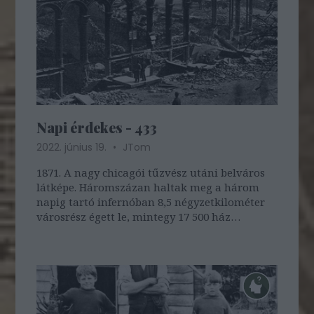
Napi érdekes - 433
2022. június 19.
JTom
1871. A nagy chicagói tűzvész utáni belváros
látképe. Háromszázan haltak meg a három
napig tartó infernóban 8,5 négyzetkilométer
városrész égett le, mintegy 17 500 ház
semmisült meg. Egy korábbi bejegyzésünkben
bővebben olvashattok az esetről