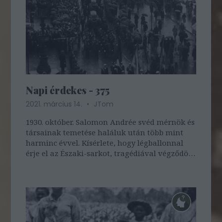
Napi érdekes - 375
2021. március 14.
JTom
1930. október. Salomon Andrée svéd mérnök és
társainak temetése haláluk után több mint
harminc évvel. Kísérlete, hogy légballonnal
érje el az Északi-sarkot, tragédiával végződött.
A harmadmagával a sark meghódítására
indult felfedező a 83. szélességi fok közelében
a jégre ereszkedett léggömbjével,…