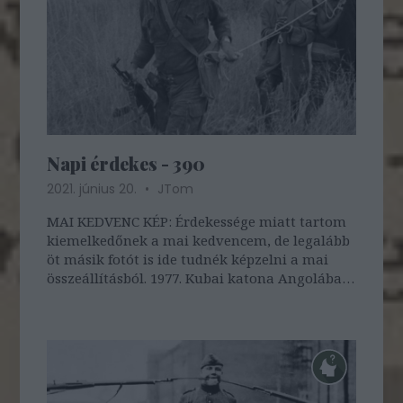
Napi érdekes - 390
2021. június 20.
JTom
MAI KEDVENC KÉP: Érdekessége miatt tartom
kiemelkedőnek a mai kedvencem, de legalább
öt másik fotót is ide tudnék képzelni a mai
összeállításból. 1977. Kubai katona Angolában
két bennszülött foglyával. Az angolai kubai
intervenció a maga nemében egy érdekesség a
hadtörténetben. Az angolai…