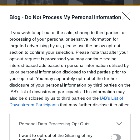
Blog -
Do Not Process My Personal Information
If you wish to opt-out of the sale, sharing to third parties, or
processing of your personal or sensitive information for
targeted advertising by us, please use the below opt-out
section to confirm your selection. Please note that after your
Napi érdekes - 309
opt-out request is processed you may continue seeing
2019. november 24.
JTom
interest-based ads based on personal information utilized by
us or personal information disclosed to third parties prior to
1886. Idilli családi fotónak tűnik, nemde? A
your opt-out. You may separately opt-out of the further
képen a többszörös gyilkos Dennis Dilda
disclosure of your personal information by third parties on the
látható, akinek megengedték hogy kivégzése
IAB’s list of downstream participants. This information may
napjának délelőttjén még találkozhasson
also be disclosed by us to third parties on the
IAB’s List of
családjával és egy közös fotó is készülhessen.
Downstream Participants
that may further disclose it to other
Három órával később felakasztották
third parties.
Következő oldal
Please note that this website/app uses one or more Google
Personal Data Processing Opt Outs
services and may gather and store information including but
not limited to your visit or usage behaviour. You may click to
I want to opt-out of the Sharing of my
personal data.