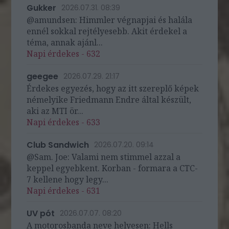
Gukker
2026.07.31. 08:39
@amundsen: Himmler végnapjai és halála
ennél sokkal rejtélyesebb. Akit érdekel a
téma, annak ajánl...
Napi érdekes - 632
geegee
2026.07.29. 21:17
Érdekes egyezés, hogy az itt szereplő képek
némelyike Friedmann Endre által készült,
aki az MTI ör...
Napi érdekes - 633
Club Sandwich
2026.07.20. 09:14
@Sam. Joe: Valami nem stimmel azzal a
keppel egyebkent. Korban - formara a CTC-
7 kellene hogy legy...
Napi érdekes - 631
UV pót
2026.07.07. 08:20
A motorosbanda neve helyesen: Hells