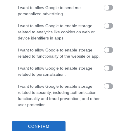
I want to allow Google to send me
personalized advertising.
I want to allow Google to enable storage
'RLT Best of' - Hitler
related to analytics like cookies on web or
guminője
device identifiers in apps.
I want to allow Google to enable storage
related to functionality of the website or app.
Régi magyar diafilmek
13. - Miskolc 1921-ben!
I want to allow Google to enable storage
related to personalization.
I want to allow Google to enable storage
related to security, including authentication
Napi érdekes (31 kép,
functionality and fraud prevention, and other
18+!) - 98
user protection.
CONFIRM