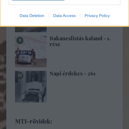
10 éve történt a Beszláni
túszdráma (18+!)
Data Deletion
Data Access
Privacy Policy
Bakancslistás kaland - 1.
rész
Napi érdekes - 261
MTI-rövidek: