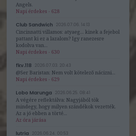
Angels.
Napi érdekes - 628
Club Sandwich
2026.07.06. 14:13
Cincinnatti villamos: atyaeg... kinek a fejebol
pattant ki ez a lazalom? Igy ranezesre
kodolva van...
Napi érdekes - 630
fkv.118
2026.07.03. 20:43
@Ser Baristan: Nem volt kötelező nácizni...
Napi érdekes - 629
Lobo Marunga
2026.06.25. 08:41
A végére reflektálva: Nagyjából tök
mindegy, hogy milyen szándékok vezették.
Az a jó ebben a törté...
Az óra járása
lutria
2026.06.24. 00:53