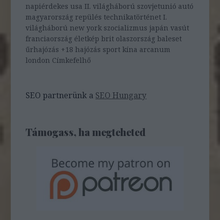
napiérdekes
usa
II. világháború
szovjetunió
autó
magyarország
repülés
technikatörténet
I.
világháború
new york
szocializmus
japán
vasút
franciaország
életkép
brit
olaszország
baleset
űrhajózás
+18
hajózás
sport
kína
arcanum
london
Címkefelhő
SEO partnerünk a
SEO Hungary
Támogass, ha megteheted