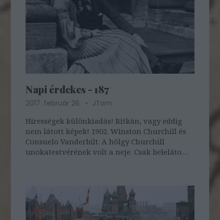
Napi érdekes - 187
2017. február 26.
JTom
Hírességek különkiadás! Ritkán, vagy eddig
nem látott képek! 1902. Winston Churchill és
Consuelo Vanderbilt. A hölgy Churchill
unokatestvérének volt a neje. Csak belelátom,
vagy ez tényleg egy elég intim pillanat...?