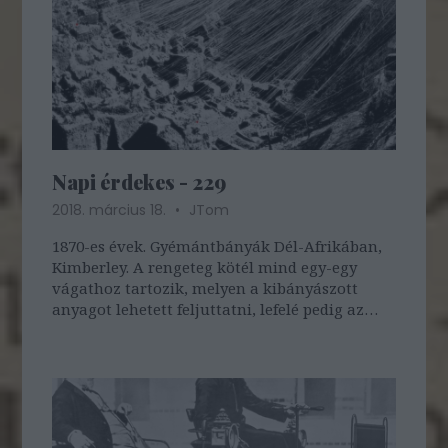
Napi érdekes - 229
2018. március 18.
JTom
1870-es évek. Gyémántbányák Dél-Afrikában,
Kimberley. A rengeteg kötél mind egy-egy
vágathoz tartozik, melyen a kibányászott
anyagot lehetett feljuttatni, lefelé pedig az
élelmiszert és az egyéb szükséges holmikat