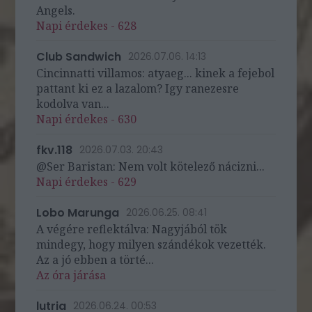
Angels.
Napi érdekes - 628
Club Sandwich
2026.07.06. 14:13
Cincinnatti villamos: atyaeg... kinek a fejebol
pattant ki ez a lazalom? Igy ranezesre
kodolva van...
Napi érdekes - 630
fkv.118
2026.07.03. 20:43
@Ser Baristan: Nem volt kötelező nácizni...
Napi érdekes - 629
Lobo Marunga
2026.06.25. 08:41
A végére reflektálva: Nagyjából tök
mindegy, hogy milyen szándékok vezették.
Az a jó ebben a törté...
Az óra járása
lutria
2026.06.24. 00:53