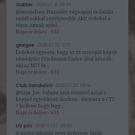
Gukker
2026.07.31. 08:39
@amundsen: Himmler végnapjai és halála
ennél sokkal rejtélyesebb. Akit érdekel a
téma, annak ajánl...
Napi érdekes - 632
geegee
2026.07.29. 21:17
Érdekes egyezés, hogy az itt szereplő képek
némelyike Friedmann Endre által készült,
aki az MTI ör...
Napi érdekes - 633
Club Sandwich
2026.07.20. 09:14
@Sam. Joe: Valami nem stimmel azzal a
keppel egyebkent. Korban - formara a CTC-
7 kellene hogy legy...
Napi érdekes - 631
UV pót
2026.07.07. 08:20
A motorosbanda neve helyesen: Hells