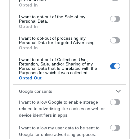
grant or deny consent to Google and its third-party tags to
Top 10
Opted In
use your data for below specified purposes in below Google
consent section.
Harminc éves fotók
I want to opt-out of the Sale of my
Personal Data.
újratöltve
Opted In
I want to opt-out of processing my
Personal Data for Targeted Advertising.
Opted In
Szovjet árukatalógus -
1981
I want to opt-out of Collection, Use,
Retention, Sale, and/or Sharing of my
Personal Data that Is Unrelated with the
Purposes for which it was collected.
Opted Out
A hetvenes évek
Google consents
férfidivatja az utcán
I want to allow Google to enable storage
related to advertising like cookies on web or
device identifiers in apps.
I want to allow my user data to be sent to
A Teton-gát
Google for online advertising purposes.
katasztrófája -1976