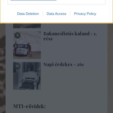
10 éve történt a Beszláni
túszdráma (18+!)
Data Deletion
Data Access
Privacy Policy
Bakancslistás kaland - 1.
rész
Napi érdekes - 261
MTI-rövidek: