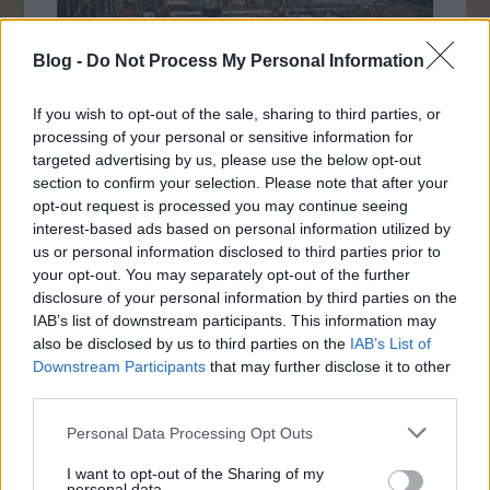
Blog -
Do Not Process My Personal Information
If you wish to opt-out of the sale, sharing to third parties, or
processing of your personal or sensitive information for
targeted advertising by us, please use the below opt-out
section to confirm your selection. Please note that after your
Napi érdekes - 175
opt-out request is processed you may continue seeing
2016. november 27.
JTom
interest-based ads based on personal information utilized by
us or personal information disclosed to third parties prior to
Ma kicsit megint rendhagyó lesz a válogatás.
your opt-out. You may separately opt-out of the further
A téma a Szovjetunió, de az ötvenes évek
disclosure of your personal information by third parties on the
végétől A posztsztálinista időszakból eljutunk
IAB’s list of downstream participants. This information may
a kommunista birodalom végóráiig, érdekes
also be disclosed by us to third parties on the
IAB’s List of
képekkel és kivételesen kicsit viccesebben. Ja
Downstream Participants
that may further disclose it to other
és a Fekete Péntek itt is vasárnapig tart,
third parties.
úgyhogy most 10%-kal több képet…
Következő oldal
Please note that this website/app uses one or more Google
Personal Data Processing Opt Outs
services and may gather and store information including but
not limited to your visit or usage behaviour. You may click to
I want to opt-out of the Sharing of my
personal data.