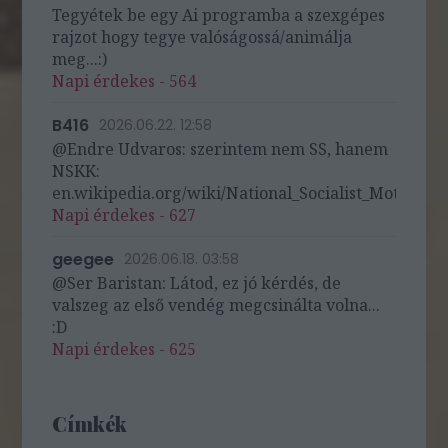
Tegyétek be egy Ai programba a szexgépes
rajzot hogy tegye valóságossá/animálja
meg...:)
Napi érdekes - 564
B416
2026.06.22. 12:58
@Endre Udvaros: szerintem nem SS, hanem
NSKK:
en.wikipedia.org/wiki/National_Socialist_Motor_Cor
Napi érdekes - 627
geegee
2026.06.18. 03:58
@Ser Baristan: Látod, ez jó kérdés, de
valszeg az első vendég megcsinálta volna...
:D
Napi érdekes - 625
Címkék