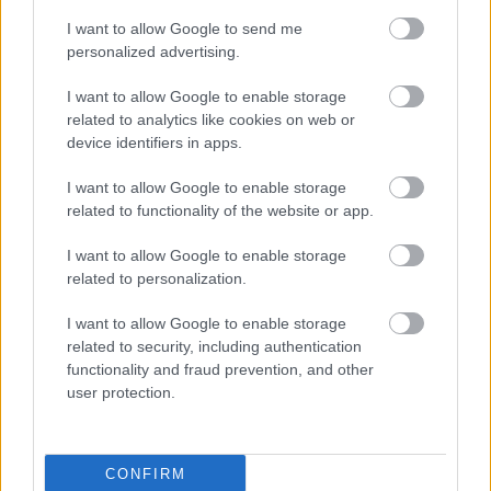
I want to allow Google to send me
personalized advertising.
I want to allow Google to enable storage
'RLT Best of' - Hitler
related to analytics like cookies on web or
guminője
device identifiers in apps.
I want to allow Google to enable storage
related to functionality of the website or app.
Régi magyar diafilmek
13. - Miskolc 1921-ben!
I want to allow Google to enable storage
related to personalization.
I want to allow Google to enable storage
related to security, including authentication
Napi érdekes (31 kép,
functionality and fraud prevention, and other
18+!) - 98
user protection.
CONFIRM