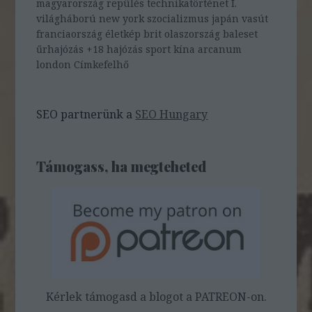
magyarország
repülés
technikatörténet
I.
világháború
new york
szocializmus
japán
vasút
franciaország
életkép
brit
olaszország
baleset
űrhajózás
+18
hajózás
sport
kína
arcanum
london
Címkefelhő
SEO partnerünk a
SEO Hungary
Támogass, ha megteheted
Kérlek támogasd a blogot a PATREON-on.