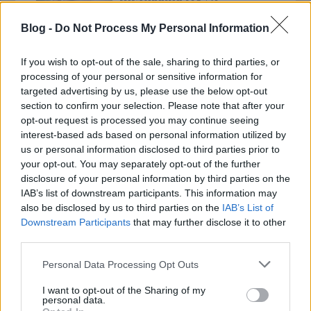
túszdráma (18+!)
Blog -
Do Not Process My Personal Information
If you wish to opt-out of the sale, sharing to third parties, or
Bakancslistás kaland - 1.
processing of your personal or sensitive information for
rész
targeted advertising by us, please use the below opt-out
section to confirm your selection. Please note that after your
opt-out request is processed you may continue seeing
interest-based ads based on personal information utilized by
us or personal information disclosed to third parties prior to
Napi érdekes - 261
your opt-out. You may separately opt-out of the further
disclosure of your personal information by third parties on the
IAB’s list of downstream participants. This information may
also be disclosed by us to third parties on the
IAB’s List of
Downstream Participants
that may further disclose it to other
third parties.
Please note that this website/app uses one or more Google
Personal Data Processing Opt Outs
MTI-rövidek:
services and may gather and store information including but
not limited to your visit or usage behaviour. You may click to
I want to opt-out of the Sharing of my
personal data.
grant or deny consent to Google and its third-party tags to