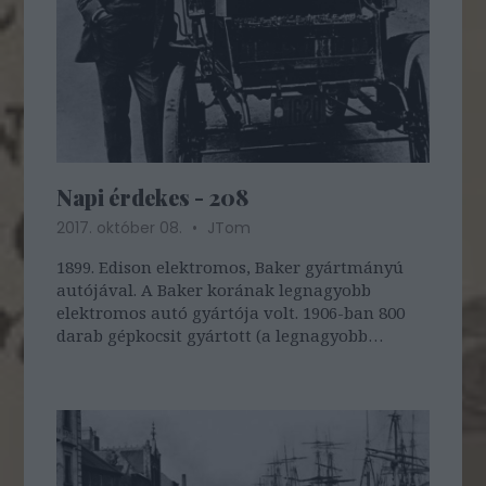
Napi érdekes - 208
2017. október 08.
JTom
1899. Edison elektromos, Baker gyártmányú
autójával. A Baker korának legnagyobb
elektromos autó gyártója volt. 1906-ban 800
darab gépkocsit gyártott (a legnagyobb
autógyár, a Ford 8729-et, a Buick pedig 1400-at)