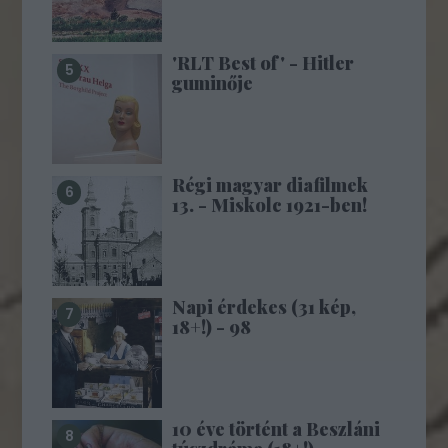
'RLT Best of' - Hitler
guminője
Régi magyar diafilmek
13. - Miskolc 1921-ben!
Napi érdekes (31 kép,
18+!) - 98
10 éve történt a Beszláni