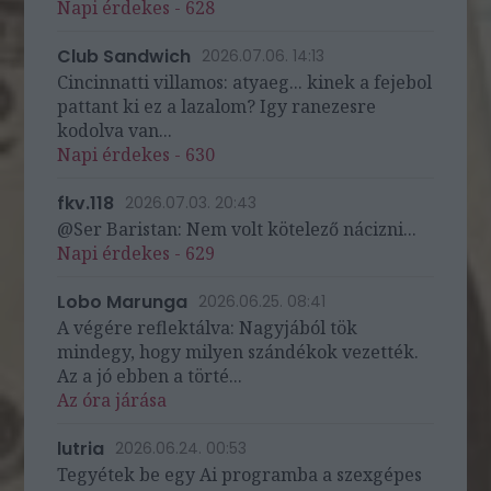
Napi érdekes - 628
Club Sandwich
2026.07.06. 14:13
Cincinnatti villamos: atyaeg... kinek a fejebol
pattant ki ez a lazalom? Igy ranezesre
kodolva van...
Napi érdekes - 630
fkv.118
2026.07.03. 20:43
@Ser Baristan: Nem volt kötelező nácizni...
Napi érdekes - 629
Lobo Marunga
2026.06.25. 08:41
A végére reflektálva: Nagyjából tök
mindegy, hogy milyen szándékok vezették.
Az a jó ebben a törté...
Az óra járása
lutria
2026.06.24. 00:53
Tegyétek be egy Ai programba a szexgépes