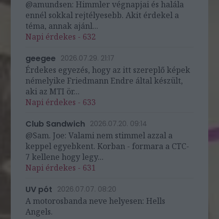
@amundsen: Himmler végnapjai és halála
ennél sokkal rejtélyesebb. Akit érdekel a
téma, annak ajánl...
Napi érdekes - 632
geegee
2026.07.29. 21:17
Érdekes egyezés, hogy az itt szereplő képek
némelyike Friedmann Endre által készült,
aki az MTI ör...
Napi érdekes - 633
Club Sandwich
2026.07.20. 09:14
@Sam. Joe: Valami nem stimmel azzal a
keppel egyebkent. Korban - formara a CTC-
7 kellene hogy legy...
Napi érdekes - 631
UV pót
2026.07.07. 08:20
A motorosbanda neve helyesen: Hells
Angels.