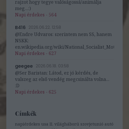
rajzot hogy tegye valóságossá/animálja
meg...:)
Napi érdekes - 564
B416
2026.06.22. 12:58
@Endre Udvaros: szerintem nem SS, hanem
NSKK:
en.wikipedia.org/wiki/National_Socialist_Motor_Cor
Napi érdekes - 627
geegee
2026.06.18. 03:58
@Ser Baristan: Látod, ez jó kérdés, de
valszeg az első vendég megcsinálta volna...
:D
Napi érdekes - 625
Címkék
napiérdekes
usa
II. világháború
szovjetunió
autó