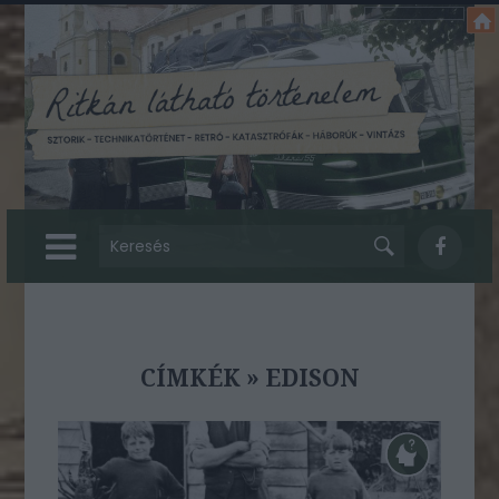
CÍMKÉK
»
EDISON