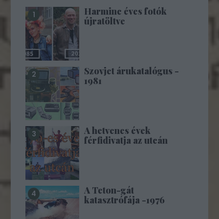
Harminc éves fotók
újratöltve
Szovjet árukatalógus -
1981
A hetvenes évek
férfidivatja az utcán
A Teton-gát
katasztrófája -1976