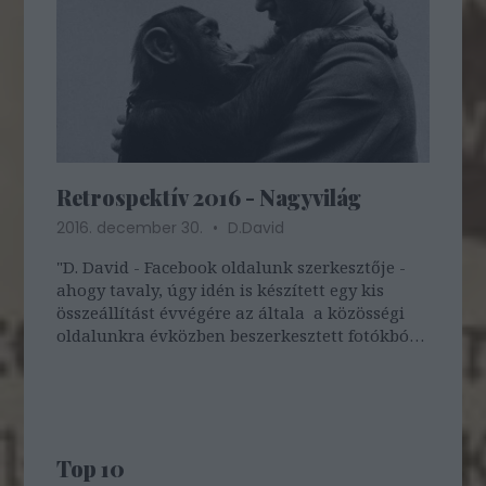
Retrospektív 2016 - Nagyvilág
2016. december 30.
D.David
"D. David - Facebook oldalunk szerkesztője -
ahogy tavaly, úgy idén is készített egy kis
összeállítást évvégére az általa a közösségi
oldalunkra évközben beszerkesztett fotókból.
Tartsatok velünk holnap is, amikor a magyar
témájú képek jönnek!" - Jtom Ismét eltelt egy
év, és újra eljött a…
Top 10