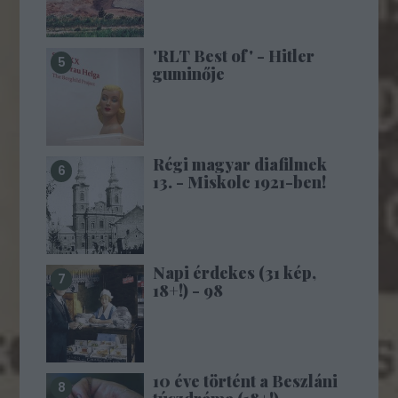
'RLT Best of' - Hitler
guminője
Régi magyar diafilmek
13. - Miskolc 1921-ben!
Napi érdekes (31 kép,
18+!) - 98
10 éve történt a Beszláni