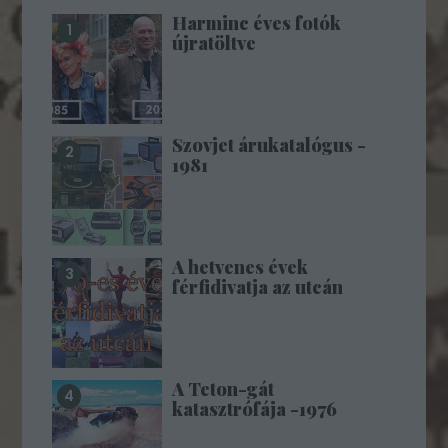
Harminc éves fotók
újratöltve
Szovjet árukatalógus -
1981
A hetvenes évek
férfidivatja az utcán
A Teton-gát
katasztrófája -1976