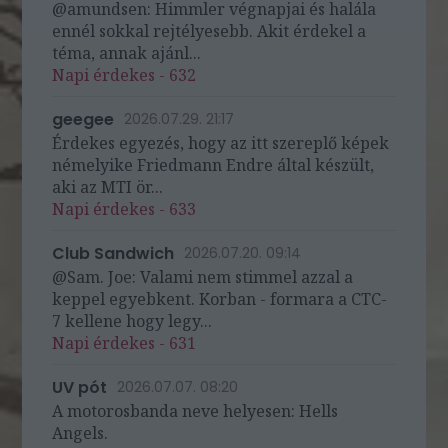
@amundsen: Himmler végnapjai és halála
ennél sokkal rejtélyesebb. Akit érdekel a
téma, annak ajánl...
Napi érdekes - 632
geegee
2026.07.29. 21:17
Érdekes egyezés, hogy az itt szereplő képek
némelyike Friedmann Endre által készült,
aki az MTI ör...
Napi érdekes - 633
Club Sandwich
2026.07.20. 09:14
@Sam. Joe: Valami nem stimmel azzal a
keppel egyebkent. Korban - formara a CTC-
7 kellene hogy legy...
Napi érdekes - 631
UV pót
2026.07.07. 08:20
A motorosbanda neve helyesen: Hells
Angels.