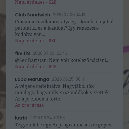
Napi érdekes - 628
Club Sandwich
2026.07.06. 14:13
Cincinnatti villamos: atyaeg... kinek a fejebol
pattant ki ez a lazalom? Igy ranezesre
kodolva van...
Napi érdekes - 630
fkv.118
2026.07.03. 20:43
@Ser Baristan: Nem volt kötelező nácizni...
Napi érdekes - 629
Lobo Marunga
2026.06.25. 08:41
A végére reflektálva: Nagyjából tök
mindegy, hogy milyen szándékok vezették.
Az a jó ebben a törté...
Az óra járása
lutria
2026.06.24. 00:53
Tegyétek be egy Ai programba a szexgépes