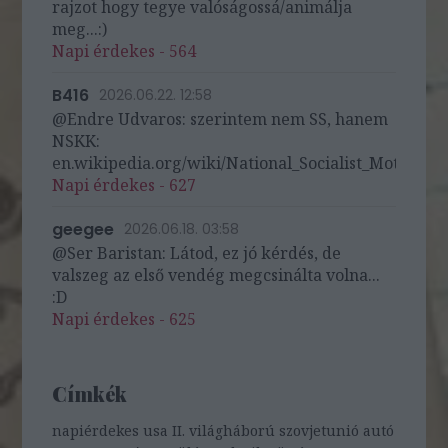
rajzot hogy tegye valóságossá/animálja
meg...:)
Napi érdekes - 564
B416
2026.06.22. 12:58
@Endre Udvaros: szerintem nem SS, hanem
NSKK:
en.wikipedia.org/wiki/National_Socialist_Motor_Cor
Napi érdekes - 627
geegee
2026.06.18. 03:58
@Ser Baristan: Látod, ez jó kérdés, de
valszeg az első vendég megcsinálta volna...
:D
Napi érdekes - 625
Címkék
napiérdekes
usa
II. világháború
szovjetunió
autó