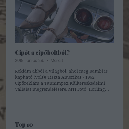
Cipőt a cipőboltból?
2018. június 29.
Marcit
Reklám abból a világból, ahol még Bambi is
kapható (volt)! Tiszta Amerika! - 1962.
Cipőreklám a Tannimpex Külkereskedelmi
Vállalat megrendelésére. MTI Fotó: Horling
Róbert Tényleg ennyi volt a szocializmus
reklámja? Természetesen nem! Gyertek,
nosztalgiázzunk együtt a „kátrányos”
finomságoktól…
Top 10