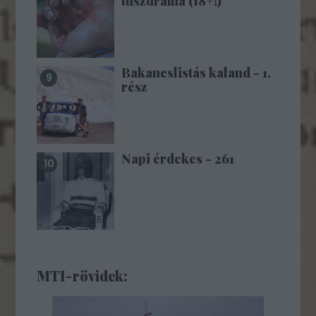
túszdráma (18+!)
Bakancslistás kaland - 1.
rész
Napi érdekes - 261
MTI-rövidek: