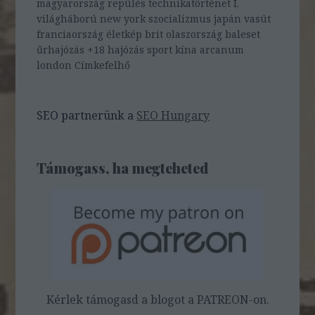
magyarország
repülés
technikatörténet
I.
világháború
new york
szocializmus
japán
vasút
franciaország
életkép
brit
olaszország
baleset
űrhajózás
+18
hajózás
sport
kína
arcanum
london
Címkefelhő
SEO partnerünk a
SEO Hungary
Támogass, ha megteheted
Kérlek támogasd a blogot a PATREON-on.