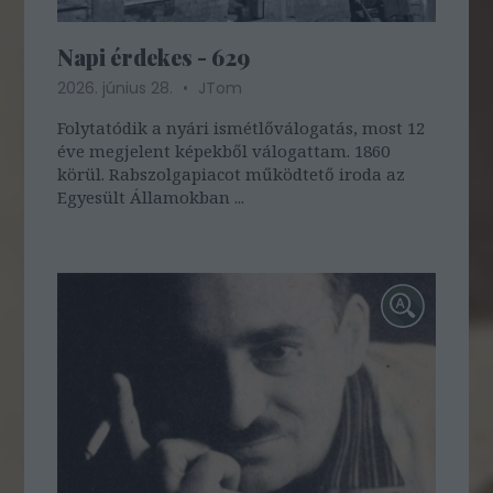
Napi érdekes - 629
2026. június 28.
JTom
Folytatódik a nyári ismétlőválogatás, most 12
éve megjelent képekből válogattam. 1860
körül. Rabszolgapiacot működtető iroda az
Egyesült Államokban ...