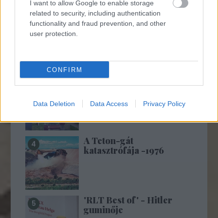
I want to allow Google to enable storage
related to security, including authentication
Szovjet árukatalógus -
functionality and fraud prevention, and other
1981
user protection.
CONFIRM
A hetvenes évek
férfidivatja az utcán
Data Deletion
Data Access
Privacy Policy
A Teton-gát
katasztrófája -1976
'RLT Best of' - Hitler
guminője