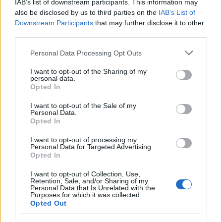
IAB’s list of downstream participants. This information may
also be disclosed by us to third parties on the
IAB’s List of
Downstream Participants
A magyar új regény
that may further disclose it to other
third parties.
2026. május 28.
JTom
Please note that this website/app uses one or more Google
Personal Data Processing Opt Outs
A hatvanas évek végén két túlkoros
services and may gather and store information including but
elsőregényes író robbant be a magyar
not limited to your visit or usage behaviour. You may click to
I want to opt-out of the Sharing of my
irodalomba. Mindketten életük főművét írták
personal data.
grant or deny consent to Google and its third-party tags to
Opted In
meg elsőre. Kardos G. György után most a
use your data for below specified purposes in below Google
másik túlkorosról, Konrád Györgyről kerítünk
consent section.
I want to opt-out of the Sale of my
szót. A látogató ...
Personal Data.
Opted In
I want to opt-out of processing my
Personal Data for Targeted Advertising.
Opted In
I want to opt-out of Collection, Use,
Retention, Sale, and/or Sharing of my
Personal Data that Is Unrelated with the
Purposes for which it was collected.
Opted Out