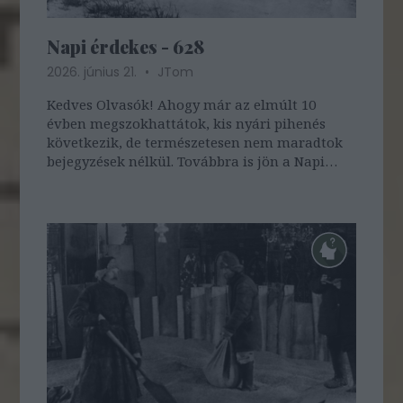
Napi érdekes - 628
2026. június 21.
JTom
Kedves Olvasók! Ahogy már az elmúlt 10
évben megszokhattátok, kis nyári pihenés
következik, de természetesen nem maradtok
bejegyzések nélkül. Továbbra is jön a Napi
érdekes a hét utolsó napján - régi
bejegyzésekből válogatva - ...