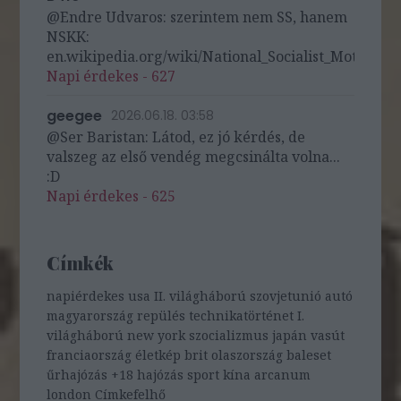
@Endre Udvaros: szerintem nem SS, hanem
NSKK:
en.wikipedia.org/wiki/National_Socialist_Motor_Cor
Napi érdekes - 627
geegee
2026.06.18. 03:58
@Ser Baristan: Látod, ez jó kérdés, de
valszeg az első vendég megcsinálta volna...
:D
Napi érdekes - 625
Címkék
napiérdekes
usa
II. világháború
szovjetunió
autó
magyarország
repülés
technikatörténet
I.
világháború
new york
szocializmus
japán
vasút
franciaország
életkép
brit
olaszország
baleset
űrhajózás
+18
hajózás
sport
kína
arcanum
london
Címkefelhő