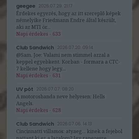
geegee
2026.07.29. 21:17
Érdekes egyezés, hogy az itt szereplő képek
némelyike Friedmann Endre által készült,
aki az MTI ör...
Napi érdekes - 633
Club Sandwich
2026.07.20. 09:14
@Sam. Joe: Valami nem stimmel azzal a
keppel egyebkent. Korban - formara a CTC-
7 kellene hogy legy...
Napi érdekes - 631
UV pót
2026.07.07. 08:20
A motorosbanda neve helyesen: Hells
Angels.
Napi érdekes - 628
Club Sandwich
2026.07.06. 14:13
Cincinnatti villamos: atyaeg... kinek a fejebol
pattant ki ez a lazalom? Igy ranezesre