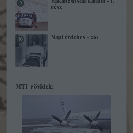
Bakancslistás kaland - 1.
rész
Napi érdekes - 261
MTI-rövidek: