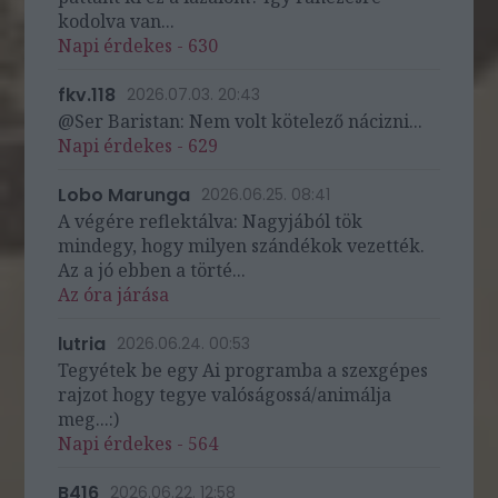
kodolva van...
Napi érdekes - 630
fkv.118
2026.07.03. 20:43
@Ser Baristan: Nem volt kötelező nácizni...
Napi érdekes - 629
Lobo Marunga
2026.06.25. 08:41
A végére reflektálva: Nagyjából tök
mindegy, hogy milyen szándékok vezették.
Az a jó ebben a törté...
Az óra járása
lutria
2026.06.24. 00:53
Tegyétek be egy Ai programba a szexgépes
rajzot hogy tegye valóságossá/animálja
meg...:)
Napi érdekes - 564
B416
2026.06.22. 12:58