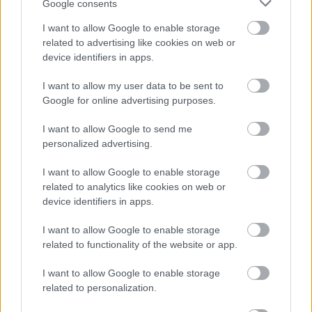
Google consents
I want to allow Google to enable storage
Napi érdekes - 624
related to advertising like cookies on web or
2026. május 24.
JTom
device identifiers in apps.
Folytatom a múlt héten kezdett sorozatot a
I want to allow my user data to be sent to
Fortepan gyűjteményéből. A nyolcvanas után,
Google for online advertising purposes.
ma a hetvenes évek vannak soron. Két tucat
fotó jön! 1970. Váci rév Tahitótfalun. Fortepan /
I want to allow Google to send me
Szalontai Tamás ...
personalized advertising.
I want to allow Google to enable storage
Következő oldal
related to analytics like cookies on web or
device identifiers in apps.
Top 10
I want to allow Google to enable storage
related to functionality of the website or app.
Harminc éves fotók
újratöltve
I want to allow Google to enable storage
related to personalization.