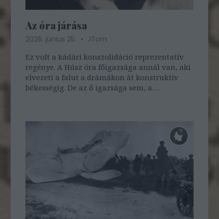
Az óra járása
2026. június 25.
JTom
Ez volt a kádári konszolidáció reprezentatív
regénye. A Húsz óra főigazsága annál van, aki
elvezeti a falut a drámákon át konstruktív
békességig. De az ő igazsága sem, a
megnyugvás sem teljes, a főigazság hordozója
sem ...