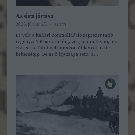
Az óra járása
2026. június 25.
JTom
Ez volt a kádári konszolidáció reprezentatív
regénye. A Húsz óra főigazsága annál van, aki
elvezeti a falut a drámákon át konstruktív
békességig. De az ő igazsága sem, a
megnyugvás sem teljes, a főigazság hordozója
sem ...