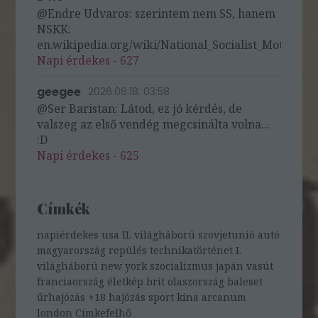
@Endre Udvaros: szerintem nem SS, hanem
NSKK:
en.wikipedia.org/wiki/National_Socialist_Motor_Cor
Napi érdekes - 627
geegee
2026.06.18. 03:58
@Ser Baristan: Látod, ez jó kérdés, de
valszeg az első vendég megcsinálta volna...
:D
Napi érdekes - 625
Címkék
napiérdekes
usa
II. világháború
szovjetunió
autó
magyarország
repülés
technikatörténet
I.
világháború
new york
szocializmus
japán
vasút
franciaország
életkép
brit
olaszország
baleset
űrhajózás
+18
hajózás
sport
kína
arcanum
london
Címkefelhő