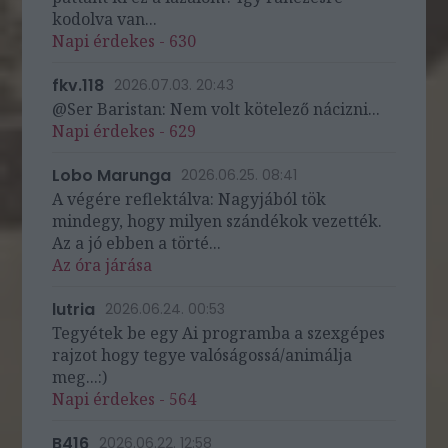
kodolva van...
Napi érdekes - 630
fkv.118
2026.07.03. 20:43
@Ser Baristan: Nem volt kötelező nácizni...
Napi érdekes - 629
Lobo Marunga
2026.06.25. 08:41
A végére reflektálva: Nagyjából tök
mindegy, hogy milyen szándékok vezették.
Az a jó ebben a törté...
Az óra járása
lutria
2026.06.24. 00:53
Tegyétek be egy Ai programba a szexgépes
rajzot hogy tegye valóságossá/animálja
meg...:)
Napi érdekes - 564
B416
2026.06.22. 12:58