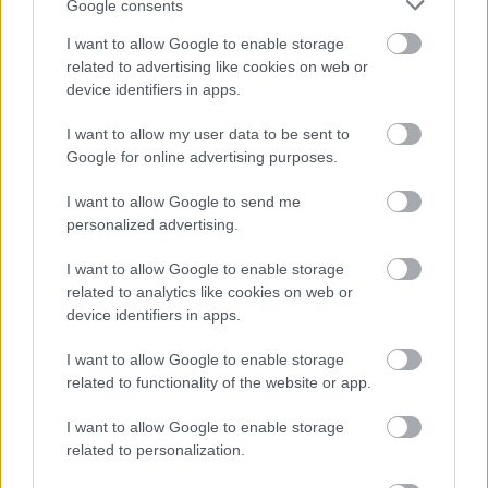
Google consents
I want to allow Google to enable storage
Napi érdekes - 624
related to advertising like cookies on web or
2026. május 24.
JTom
device identifiers in apps.
Folytatom a múlt héten kezdett sorozatot a
I want to allow my user data to be sent to
Fortepan gyűjteményéből. A nyolcvanas után,
Google for online advertising purposes.
ma a hetvenes évek vannak soron. Két tucat
fotó jön! 1970. Váci rév Tahitótfalun. Fortepan /
I want to allow Google to send me
Szalontai Tamás ...
personalized advertising.
I want to allow Google to enable storage
Következő oldal
related to analytics like cookies on web or
device identifiers in apps.
Top 10
I want to allow Google to enable storage
related to functionality of the website or app.
Harminc éves fotók
újratöltve
I want to allow Google to enable storage
related to personalization.