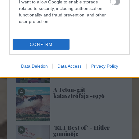
I want to allow Google to enable storage
related to security, including authentication
Szovjet árukatalógus -
functionality and fraud prevention, and other
1981
user protection.
CONFIRM
A hetvenes évek
férfidivatja az utcán
Data Deletion
Data Access
Privacy Policy
A Teton-gát
katasztrófája -1976
'RLT Best of' - Hitler
guminője