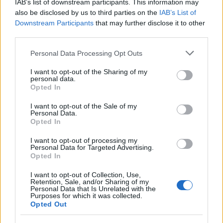
IAB’s list of downstream participants. This information may
also be disclosed by us to third parties on the
IAB’s List of
Downstream Participants
A magyar új regény
that may further disclose it to other
third parties.
2026. május 28.
JTom
Please note that this website/app uses one or more Google
Personal Data Processing Opt Outs
A hatvanas évek végén két túlkoros
services and may gather and store information including but
elsőregényes író robbant be a magyar
not limited to your visit or usage behaviour. You may click to
I want to opt-out of the Sharing of my
irodalomba. Mindketten életük főművét írták
personal data.
grant or deny consent to Google and its third-party tags to
Opted In
meg elsőre. Kardos G. György után most a
use your data for below specified purposes in below Google
másik túlkorosról, Konrád Györgyről kerítünk
consent section.
I want to opt-out of the Sale of my
szót. A látogató ...
Personal Data.
Opted In
I want to opt-out of processing my
Personal Data for Targeted Advertising.
Opted In
I want to opt-out of Collection, Use,
Retention, Sale, and/or Sharing of my
Personal Data that Is Unrelated with the
Purposes for which it was collected.
Opted Out