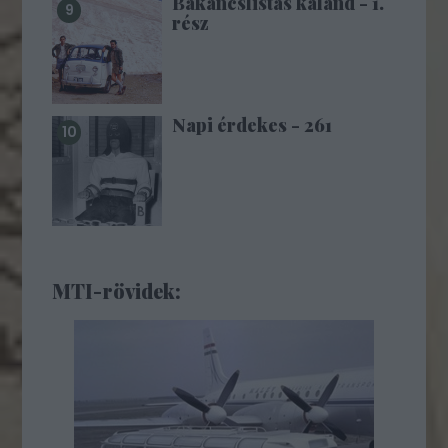
Bakancslistás kaland - 1.
rész
Napi érdekes - 261
MTI-rövidek: