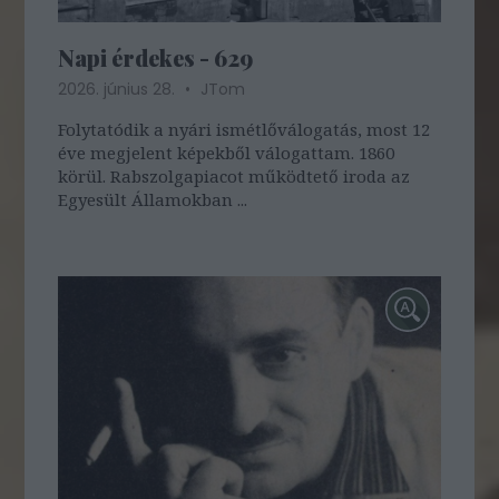
Napi érdekes - 629
2026. június 28.
JTom
Folytatódik a nyári ismétlőválogatás, most 12
éve megjelent képekből válogattam. 1860
körül. Rabszolgapiacot működtető iroda az
Egyesült Államokban ...