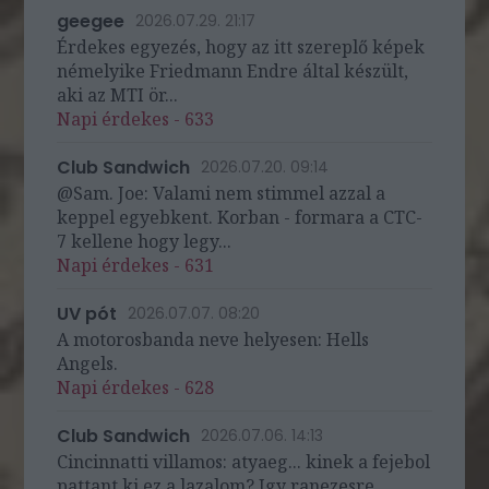
geegee
2026.07.29. 21:17
Érdekes egyezés, hogy az itt szereplő képek
némelyike Friedmann Endre által készült,
aki az MTI ör...
Napi érdekes - 633
Club Sandwich
2026.07.20. 09:14
@Sam. Joe: Valami nem stimmel azzal a
keppel egyebkent. Korban - formara a CTC-
7 kellene hogy legy...
Napi érdekes - 631
UV pót
2026.07.07. 08:20
A motorosbanda neve helyesen: Hells
Angels.
Napi érdekes - 628
Club Sandwich
2026.07.06. 14:13
Cincinnatti villamos: atyaeg... kinek a fejebol
pattant ki ez a lazalom? Igy ranezesre