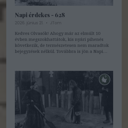
Napi érdekes - 628
2026. június 21.
JTom
Kedves Olvasók! Ahogy már az elmúlt 10
évben megszokhattátok, kis nyári pihenés
következik, de természetesen nem maradtok
bejegyzések nélkül. Továbbra is jön a Napi
érdekes a hét utolsó napján - régi
bejegyzésekből válogatva - ...