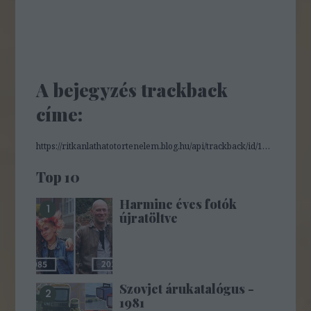
A bejegyzés trackback
címe:
https://ritkanlathatotortenelem.blog.hu/api/trackback/id/19127623
Top 10
Harminc éves fotók
újratöltve
Szovjet árukatalógus -
1981