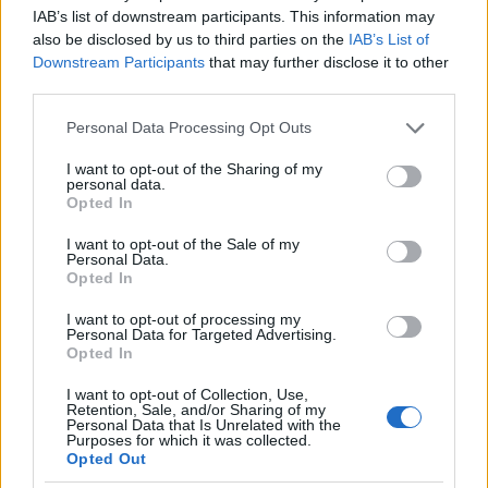
IAB’s list of downstream participants. This information may
also be disclosed by us to third parties on the
IAB’s List of
Downstream Participants
that may further disclose it to other
third parties.
Please note that this website/app uses one or more Google
Personal Data Processing Opt Outs
services and may gather and store information including but
not limited to your visit or usage behaviour. You may click to
I want to opt-out of the Sharing of my
personal data.
grant or deny consent to Google and its third-party tags to
Opted In
use your data for below specified purposes in below Google
consent section.
I want to opt-out of the Sale of my
Personal Data.
Opted In
1955. Kísérleti atomrobbantás próbababa
I want to opt-out of processing my
"áldozata" Nevadában. Ilyen bábukat
Personal Data for Targeted Advertising.
használtak a robbanás hatásainak
Opted In
elemzésére
I want to opt-out of Collection, Use,
Retention, Sale, and/or Sharing of my
Personal Data that Is Unrelated with the
Purposes for which it was collected.
Opted Out