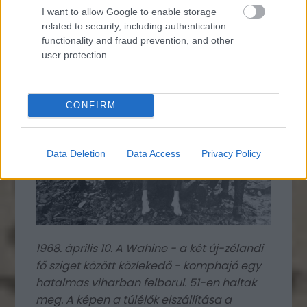
1966. Recepcióspult a Peugeot
I want to allow Google to enable storage
főhadiszállásán Av. Grande Armée, Párizs
related to security, including authentication
functionality and fraud prevention, and other
user protection.
CONFIRM
Data Deletion
Data Access
Privacy Policy
1968. április 10. A Wahine - a két új-zélandi
fő sziget között közlekedő - komphajó egy
hatalmas viharban felborul. 51-en haltak
meg. A képen a túlélők elszállítása a