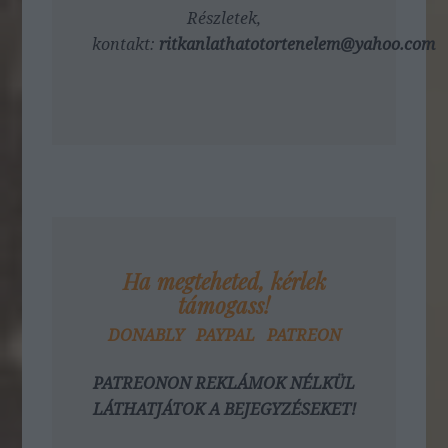
Részletek,
kontakt:
ritkanlathatotortenelem@yahoo.com
Ha megteheted, kérlek
támogass!
DONABLY
PAYPAL
PATREON
PATREONON REKLÁMOK NÉLKÜL
LÁTHATJÁTOK A BEJEGYZÉSEKET!