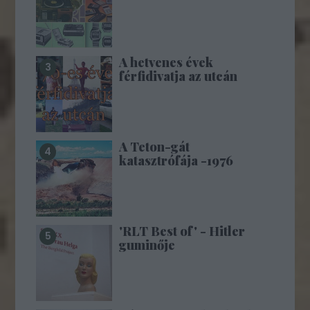
A hetvenes évek
férfidivatja az utcán
A Teton-gát
katasztrófája -1976
'RLT Best of' - Hitler
guminője