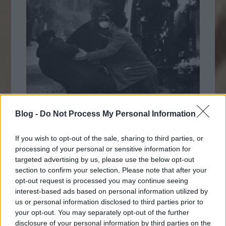
Blog -
Do Not Process My Personal Information
If you wish to opt-out of the sale, sharing to third parties, or
processing of your personal or sensitive information for
targeted advertising by us, please use the below opt-out
1953. Olaszország. Égő rendőrautó a trieszti
section to confirm your selection. Please note that after your
diákzavargások idején. Az akkor
opt-out request is processed you may continue seeing
Jugoszlávia által követelt terület később
interest-based ads based on personal information utilized by
végül Olaszországhoz került
us or personal information disclosed to third parties prior to
your opt-out. You may separately opt-out of the further
disclosure of your personal information by third parties on the