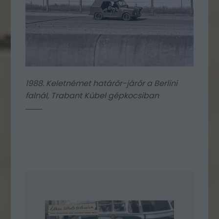
1988. Keletnémet határőr-járőr a Berlini
falnál, Trabant Kübel gépkocsiban