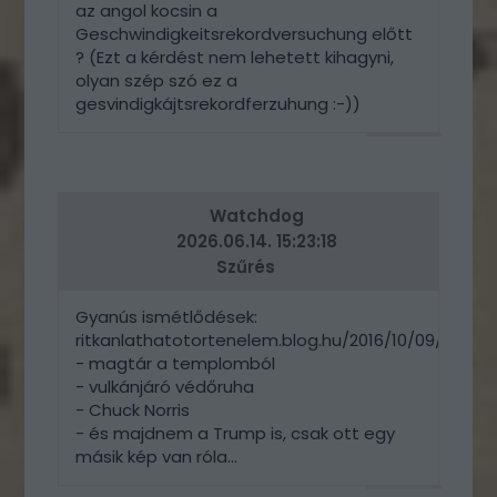
az angol kocsin a
Geschwindigkeitsrekordversuchung előtt
? (Ezt a kérdést nem lehetett kihagyni,
olyan szép szó ez a
gesvindigkájtsrekordferzuhung :-))
VÁLASZ
ERRE
Watchdog
2026.06.14. 15:23:18
Szűrés
Gyanús ismétlődések:
ritkanlathatotortenelem.blog.hu/2016/10/09/napi
- magtár a templomból
- vulkánjáró védőruha
- Chuck Norris
- és majdnem a Trump is, csak ott egy
másik kép van róla...