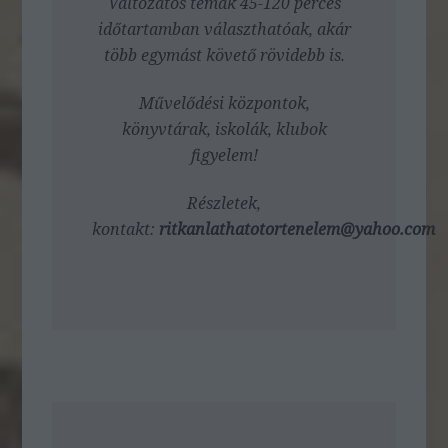
Változatos témák 45-120 perces
időtartamban választhatóak, akár
több egymást követő rövidebb is.
Művelődési központok,
könyvtárak, iskolák, klubok
figyelem!
Részletek,
kontakt:
ritkanlathatotortenelem@yahoo.com