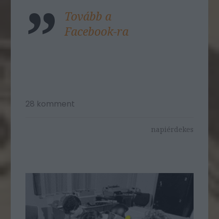
Tovább a
Facebook-ra
28
komment
napiérdekes