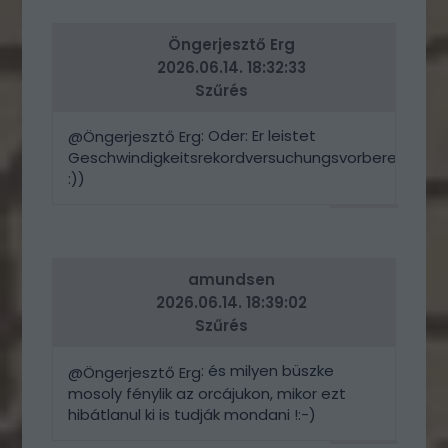
ERRE
Öngerjesztő Erg
2026.06.14. 18:32:33
Szűrés
: Oder: Er leistet
@Öngerjesztő Erg
Geschwindigkeitsrekordversuchungsvorbereitungshi
:))
VÁLASZ
ERRE
amundsen
2026.06.14. 18:39:02
Szűrés
: és milyen büszke
@Öngerjesztő Erg
mosoly fénylik az orcájukon, mikor ezt
hibátlanul ki is tudják mondani !:-)