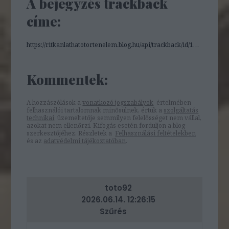
A bejegyzés trackback
címe:
https://ritkanlathatotortenelem.blog.hu/api/trackback/id/19120207
Kommentek:
A hozzászólások a
vonatkozó jogszabályok
értelmében
felhasználói tartalomnak minősülnek, értük a
szolgáltatás
technikai
üzemeltetője semmilyen felelősséget nem vállal,
azokat nem ellenőrzi. Kifogás esetén forduljon a blog
szerkesztőjéhez. Részletek a
Felhasználási feltételekben
és az
adatvédelmi tájékoztatóban
.
toto92
2026.06.14. 12:26:15
Szűrés