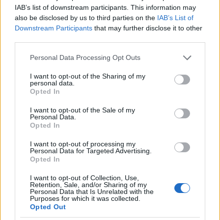
IAB’s list of downstream participants. This information may
1970. November 7-i felvonulás
also be disclosed by us to third parties on the
IAB’s List of
Zsaporozsjében, Lenin-imitátorral és
Downstream Participants
that may further disclose it to other
ugyancsak imitált páncélautóval, ami egy
third parties.
Molotov targoncából készült
Please note that this website/app uses one or more Google
Personal Data Processing Opt Outs
services and may gather and store information including but
not limited to your visit or usage behaviour. You may click to
I want to opt-out of the Sharing of my
personal data.
grant or deny consent to Google and its third-party tags to
Opted In
use your data for below specified purposes in below Google
consent section.
I want to opt-out of the Sale of my
Personal Data.
Opted In
I want to opt-out of processing my
Personal Data for Targeted Advertising.
Opted In
I want to opt-out of Collection, Use,
Retention, Sale, and/or Sharing of my
Personal Data that Is Unrelated with the
Purposes for which it was collected.
Opted Out
1972. Rendőrök és gyanúsítottak a New