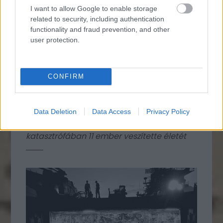
I want to allow Google to enable storage
related to security, including authentication
functionality and fraud prevention, and other
user protection.
CONFIRM
1976. 50 évvel ezelőtt az Idaho állambeli
Teton-folyó áttörte az épülő gátat, és
Data Deletion
Data Access
Privacy Policy
hatalmas pusztítást végzett a területen. A
katasztrófában 11 ember veszítette életét