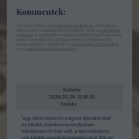
Kommentek:
A hozzászólások a
vonatkozó jogszabályok
értelmében
felhasználói tartalomnak minősülnek, értük a
szolgáltatás
technikai
üzemeltetője semmilyen felelősséget nem vállal,
azokat nem ellenőrzi. Kifogás esetén forduljon a blog
szerkesztőjéhez. Részletek a
Felhasználási feltételekben
és az
adatvédelmi tájékoztatóban
.
Galaric
2026.03.29. 12:18:26
Szűrés
"egy lebombázott saigoni éjszakai klub"
ez inkább bombamerényletben
felrobbantott bár volt. A lebombázott
szó inkább egy légicsapásra utal. Bár az