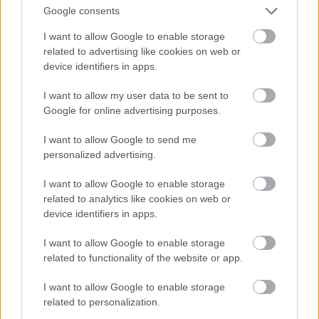
Google consents
egy lebombázott saigoni éjszakai klub
roncsait nézi a vietnami háborúban.
I want to allow Google to enable storage
McGovern, aki egy évvel később indult az
related to advertising like cookies on web or
elnökválasztáson, a háború ellen
device identifiers in apps.
kampányolt, de Nixon végül legyőzte
I want to allow my user data to be sent to
Google for online advertising purposes.
I want to allow Google to send me
personalized advertising.
I want to allow Google to enable storage
related to analytics like cookies on web or
device identifiers in apps.
I want to allow Google to enable storage
related to functionality of the website or app.
I want to allow Google to enable storage
related to personalization.