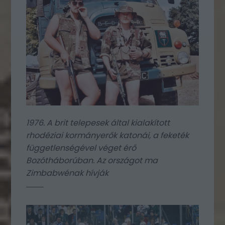
1976. A brit telepesek által kialakított
rhodéziai kormányerők katonái, a feketék
függetlenségével véget érő
Bozótháborúban. Az országot ma
Zimbabwénak hívják