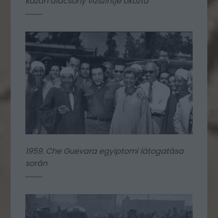
kazán alacsony vízszintje okozta
1959. Che Guevara egyiptomi látogatása
során