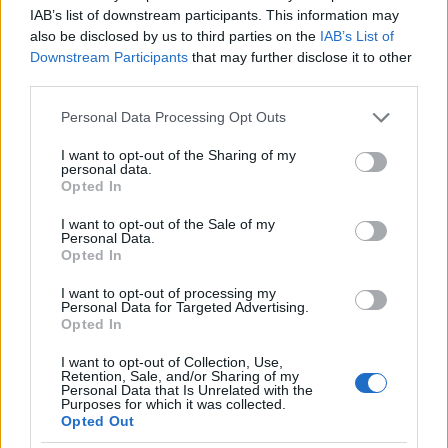
IAB’s list of downstream participants. This information may
also be disclosed by us to third parties on the
IAB’s List of
Downstream Participants
that may further disclose it to other
third parties.
1970. Az ifjabb George W. Bush vesz részt
apja szenátusi kampányában
Please note that this website/app uses one or more Google
Personal Data Processing Opt Outs
services and may gather and store information including but
not limited to your visit or usage behaviour. You may click to
I want to opt-out of the Sharing of my
personal data.
grant or deny consent to Google and its third-party tags to
Opted In
use your data for below specified purposes in below Google
consent section.
I want to opt-out of the Sale of my
Personal Data.
Opted In
I want to opt-out of processing my
Personal Data for Targeted Advertising.
Opted In
I want to opt-out of Collection, Use,
Retention, Sale, and/or Sharing of my
Personal Data that Is Unrelated with the
Purposes for which it was collected.
Opted Out
1971. George McGovern amerikai szenátor