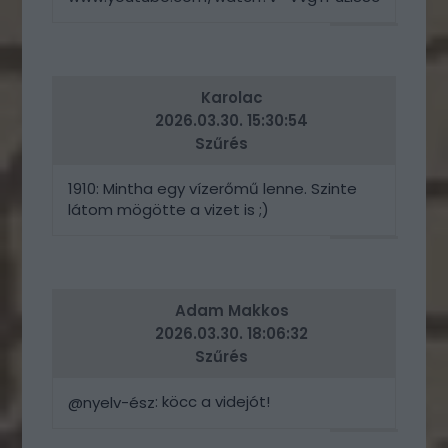
VÁLASZ
ERRE
Karolac
2026.03.30. 15:30:54
Szűrés
1910: Mintha egy vízerőmű lenne. Szinte
látom mögötte a vizet is ;)
VÁLASZ
ERRE
Adam Makkos
2026.03.30. 18:06:32
Szűrés
: köcc a videjót!
@nyelv-ész
VÁLASZ