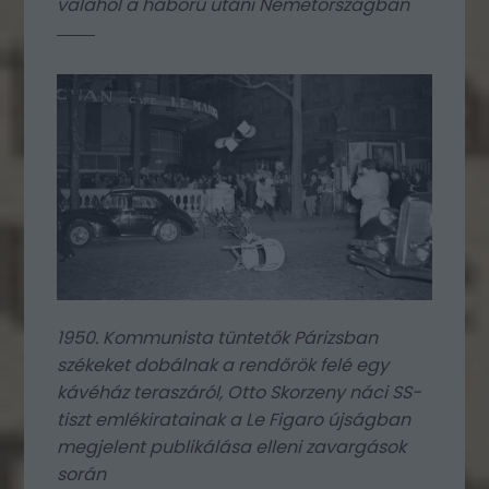
valahol a háború utáni Németországban
1950. Kommunista tüntetők Párizsban
székeket dobálnak a rendőrök felé egy
kávéház teraszáról, Otto Skorzeny náci SS-
tiszt emlékiratainak a Le Figaro újságban
megjelent publikálása elleni zavargások
során