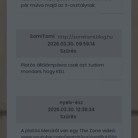
pár múlva majd az X-osztálynak.
VÁLASZ
ERRE
SomiTomi
·
http://somitomi.blog.hu
2026.03.30. 09:59:14
Szűrés
Platós állólámpásra csak azt tudom
mondani, hogy KELL
VÁLASZ
ERRE
nyelv-ész
2026.03.30. 12:38:34
Szűrés
A platós Merciről van egy The Zone videó:
www.youtube.com/watch?v=VvgYPuLiSSc