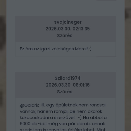
VÁLASZ
ERRE
svajcineger
2026.03.30. 02:13:35
Szűrés
Ez ám az igazi zöldséges Merci! :)
VÁLASZ
ERRE
Szilard1974
2026.03.30. 08:01:16
Szűrés
: ill. egy épületnek nem roncsai
@Galaric
vannak, hanem romjai, de nem akarok
kukacoskodni a szerzővel. :-) Ha abból a
6000 db-ból még van pár darab, annak
szerintem iszonyatos értéke lehet. Mint