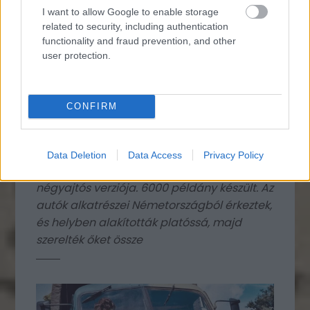
I want to allow Google to enable storage
related to security, including authentication
functionality and fraud prevention, and other
user protection.
CONFIRM
1972 és 1976 között Argentínában gyártott
Data Deletion
Data Access
Privacy Policy
Mercedes-Benz 220D La Pickup két és
négyajtós verziója. 6000 példány készült. Az
autók alkatrészei Németországból érkeztek,
és helyben alakították platóssá, majd
szerelték őket össze