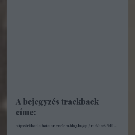
A bejegyzés trackback
címe:
https://ritkanlathatotortenelem.blog.hu/api/trackback/id/19074475