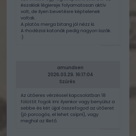
északiak légiereje folyamatosan aktív
volt, de ilyen bevetésre képtelenek
voltak.
A platós merga bitang jól nézz ki.
A rhodéziai katonák pedig nagyon lazák.
:)
VÁLASZ
ERRE
amundsen
2026.03.29. 16:17:04
Szűrés
Az ütőeres vérzéssel kapcsolatban 18
fölöttit fogok írni: ilyenkor vagy benyúlsz a
sebbe és két újjal összefogod az ütőeret
(jó porcogós, el lehet csípni), vagy
meghal az illető.
VÁLASZ