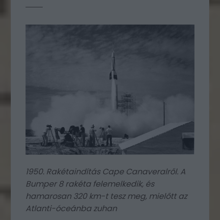
1950. Rakétaindítás Cape Canaveralről. A
Bumper 8 rakéta felemelkedik, és
hamarosan 320 km-t tesz meg, mielőtt az
Atlanti-óceánba zuhan