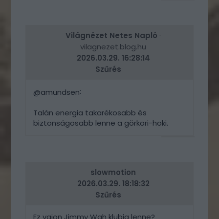
VÁLASZ
ERRE
Világnézet Netes Napló
·
vilagnezet.blog.hu
2026.03.29. 16:28:14
Szűrés
:
@amundsen
Talán energia takarékosabb és
biztonságosabb lenne a görkori-hoki.
VÁLASZ
ERRE
slowmotion
2026.03.29. 18:18:32
Szűrés
Ez vajon Jimmy Wah klubja lenne?