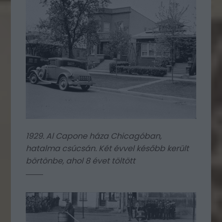
1929. Al Capone háza Chicagóban,
hatalma csúcsán. Két évvel később került
börtönbe, ahol 8 évet töltött