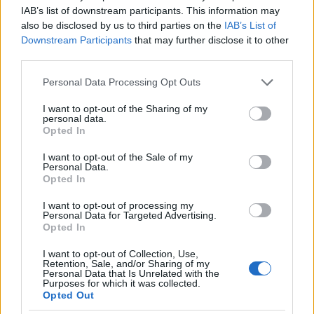
IAB’s list of downstream participants. This information may
also be disclosed by us to third parties on the
IAB’s List of
Downstream Participants
that may further disclose it to other
third parties.
Please note that this website/app uses one or more Google
Personal Data Processing Opt Outs
services and may gather and store information including but
not limited to your visit or usage behaviour. You may click to
I want to opt-out of the Sharing of my
personal data.
grant or deny consent to Google and its third-party tags to
Opted In
use your data for below specified purposes in below Google
consent section.
I want to opt-out of the Sale of my
1980-as évek. Osztálytermi életkép a
Personal Data.
Repton Schoolban, egy elit brit
Opted In
magániskolában
I want to opt-out of processing my
Personal Data for Targeted Advertising.
Opted In
I want to opt-out of Collection, Use,
Retention, Sale, and/or Sharing of my
Personal Data that Is Unrelated with the
Purposes for which it was collected.
Opted Out