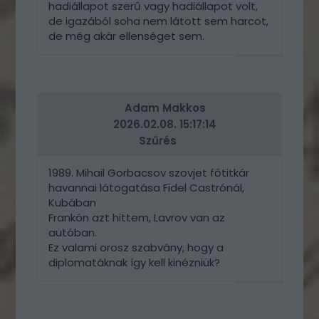
hadiállapot szerű vagy hadiállapot volt,
de igazából soha nem látott sem harcot,
de még akár ellenséget sem.
VÁLASZ
ERRE
Adam Makkos
2026.02.08. 15:17:14
Szűrés
1989. Mihail Gorbacsov szovjet főtitkár
havannai látogatása Fidel Castrónál,
Kubában
Frankón azt hittem, Lavrov van az
autóban.
Ez valami orosz szabvány, hogy a
diplomatáknak így kell kinézniük?
VÁLASZ
ERRE