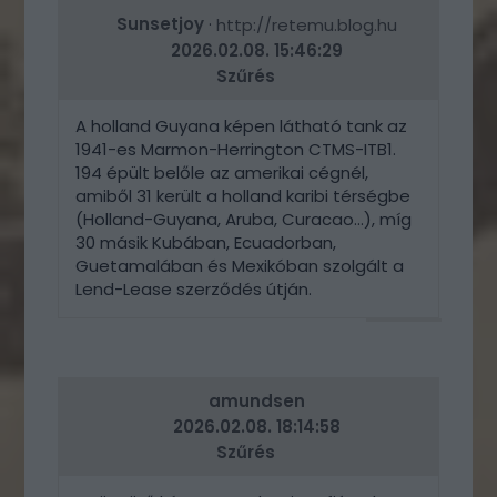
Sunsetjoy
·
http://retemu.blog.hu
2026.02.08. 15:46:29
Szűrés
A holland Guyana képen látható tank az
1941-es Marmon-Herrington CTMS-ITB1.
194 épült belőle az amerikai cégnél,
amiből 31 került a holland karibi térségbe
(Holland-Guyana, Aruba, Curacao...), míg
30 másik Kubában, Ecuadorban,
Guetamalában és Mexikóban szolgált a
Lend-Lease szerződés útján.
VÁLASZ
ERRE
amundsen
2026.02.08. 18:14:58
Szűrés