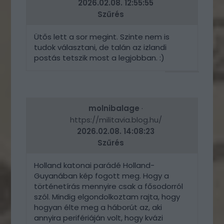
2026.02.08. 12:55:55
Szűrés
Ütős lett a sor megint. Szinte nem is
tudok választani, de talán az izlandi
postás tetszik most a legjobban. :)
VÁLASZ
ERRE
molnibalage
·
https://militavia.blog.hu/
2026.02.08. 14:08:23
Szűrés
Holland katonai parádé Holland-
Guyanában kép fogott meg. Hogy a
történetírás mennyire csak a fősodorról
szól. Mindig elgondolkoztam rajta, hogy
hogyan élte meg a háborút az, aki
annyira perifériáján volt, hogy kvázi