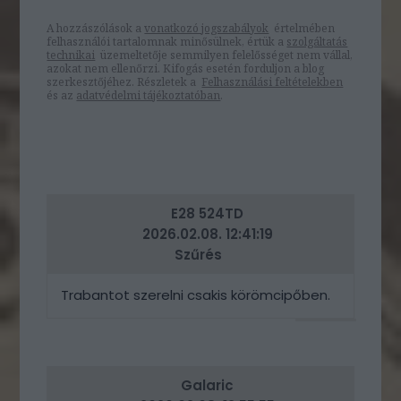
A hozzászólások a
vonatkozó jogszabályok
értelmében
felhasználói tartalomnak minősülnek, értük a
szolgáltatás
technikai
üzemeltetője semmilyen felelősséget nem vállal,
azokat nem ellenőrzi. Kifogás esetén forduljon a blog
szerkesztőjéhez. Részletek a
Felhasználási feltételekben
és az
adatvédelmi tájékoztatóban
.
E28 524TD
2026.02.08. 12:41:19
Szűrés
Trabantot szerelni csakis körömcipőben.
VÁLASZ
ERRE
Galaric