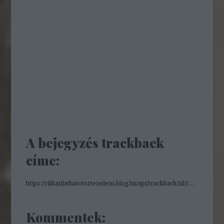
A bejegyzés trackback
címe:
https://ritkanlathatotortenelem.blog.hu/api/trackback/id/19045648
Kommentek: