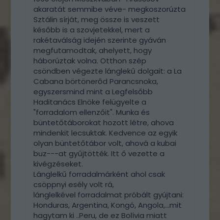
akaratát semmibe véve- megkoszorúzta
Sztálin sírját, meg össze is veszett
később is a szovjetekkel, mert a
rakétaválság idején szerinte gyáván
megfutamodtak, ahelyett, hogy
háborúztak volna. Otthon szép
csöndben végezte lánglekű dolgait: a La
Cabana börtönerőd Parancsnoka,
egyszersmind mint a Legfelsőbb
Haditanács Elnöke felügyelte a
"forradalom ellenzőit". Munka és
büntetőtáborokat hozott létre, ahova
mindenkit lecsuktak. Kedvence az egyik
olyan büntetőtábor volt, ahová a kubai
buz---at gyűjtötték. Itt ő vezette a
kivégzéseket.
Lánglelkű forradalmárként ahol csak
csöppnyi esély volt rá,
lánglelkével forradalmat próbált gyújtani:
Honduras, Argentina, Kongó, Angola,...mit
hagytam ki ..Peru, de ez Bolívia miatt