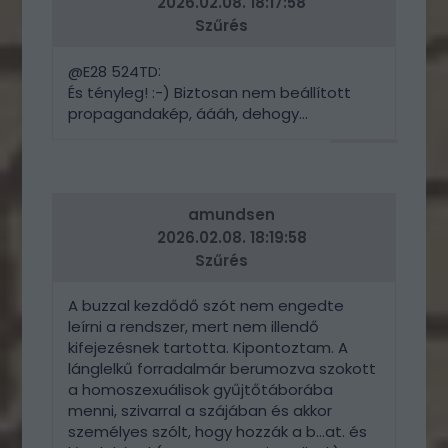
2026.02.08. 18:17:58
Szűrés
:
@E28 524TD
És tényleg! :-) Biztosan nem beállított
propagandakép, áááh, dehogy...
VÁLASZ
ERRE
amundsen
2026.02.08. 18:19:58
Szűrés
A buzzal kezdődő szót nem engedte
leírni a rendszer, mert nem illendő
kifejezésnek tartotta. Kipontoztam. A
lánglelkű forradalmár berumozva szokott
a homoszexuálisok gyűjtőtáborába
menni, szivarral a szájában és akkor
személyes szólt, hogy hozzák a b...at. és