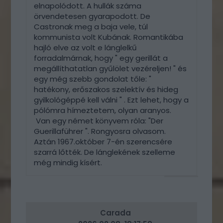
elnapolódott. A hullák száma
örvendetesen gyarapodott. De
Castronak meg a baja vele, túl
kommunista volt Kubának. Romantikába
hajló elve az volt e lánglelkű
forradalmárnak, hogy " egy gerillát a
megállíthatatlan gyűlölet vezéreljen! " és
egy még szebb gondolat tőle: "
hatékony, erőszakos szelektív és hideg
gyilkológéppé kell válni " . Ezt lehet, hogy a
pólómra hímeztetem, olyan aranyos.
Van egy német könyvem róla: "Der
Guerillaführer ". Rongyosra olvasom.
Aztán 1967.október 7-én szerencsére
szarrá lőtték. De lánglekének szelleme
még mindig kísért.
VÁLASZ
ERRE
Carada