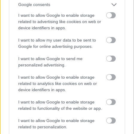
Google consents
I want to allow Google to enable storage
related to advertising like cookies on web or
device identifiers in apps.
I want to allow my user data to be sent to
Google for online advertising purposes.
1986. A Felső-Volta (később Burkina Faso)
I want to allow Google to send me
vezetését államcsínnyel magához ragadó
personalized advertising.
Thomas Sankara szocialista forradalmat
vízionált. Úttörők a fővárosban
I want to allow Google to enable storage
related to analytics like cookies on web or
device identifiers in apps.
I want to allow Google to enable storage
related to functionality of the website or app.
I want to allow Google to enable storage
related to personalization.