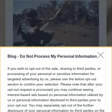
Blog -
Do Not Process My Personal Information
1967. Egy amerikai katona égő nyílvesszőt
If you wish to opt-out of the sale, sharing to third parties, or
lő ki egy bambuszkunyhóra a vietnami
processing of your personal or sensitive information for
háborúban
targeted advertising by us, please use the below opt-out
section to confirm your selection. Please note that after your
opt-out request is processed you may continue seeing
interest-based ads based on personal information utilized by
us or personal information disclosed to third parties prior to
your opt-out. You may separately opt-out of the further
disclosure of your personal information by third parties on the