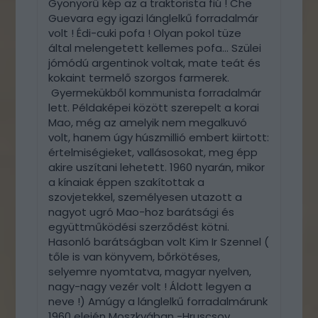
Gyönyörű kép az a traktorista fiú ! Che
Guevara egy igazi lánglelkű forradalmár
volt ! Édi-cuki pofa ! Olyan pokol tüze
által melengetett kellemes pofa... Szülei
jómódú argentinok voltak, mate teát és
kokaint termelő szorgos farmerek.
Gyermekükből kommunista forradalmár
lett. Példaképei között szerepelt a korai
Mao, még az amelyik nem megalkuvó
volt, hanem úgy húszmillió embert kiirtott:
értelmiségieket, vallásosokat, meg épp
akire uszítani lehetett. 1960 nyarán, mikor
a kínaiak éppen szakítottak a
szovjetekkel, személyesen utazott a
nagyot ugró Mao-hoz barátsági és
együttműködési szerződést kötni.
Hasonló barátságban volt Kim Ir Szennel (
tőle is van könyvem, bőrkötéses,
selyemre nyomtatva, magyar nyelven,
nagy-nagy vezér volt ! Áldott legyen a
neve !) Amúgy a lánglelkű forradalmárunk
1960 elején Moszkvában -Hruscsov