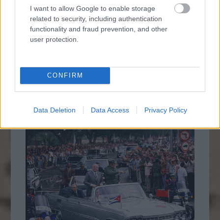
I want to allow Google to enable storage
related to security, including authentication
functionality and fraud prevention, and other
user protection.
CONFIRM
1986. Étolajért sorban állók Bukarestben
Data Deletion
Data Access
Privacy Policy