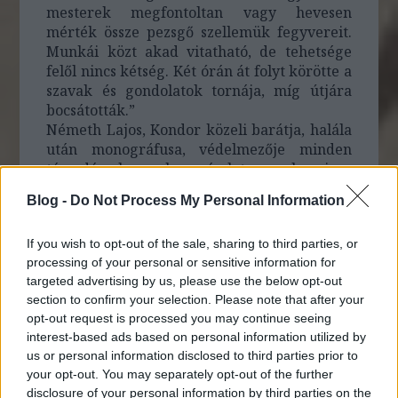
mesterek megfontoltan vagy hevesen
mérték össze pezsgő szellemük fegyvereit.
Munkái közt akad vitatható, de tehetsége
felől nincs kétség. Két órán át folyt körötte a
szavak és gondolatok tornája, míg útjára
bocsátották.”
Németh Lajos, Kondor közeli barátja, halála
után monográfusa, védelmezője minden
támadással szemben részletesen elemzi az
Új Hang 1956/8.
számában a
Blog -
Do Not Process My Personal Information
diplomamunkát, a Dózsa-sorozatot, és
pontosan megfogalmazza azt, amiért
If you wish to opt-out of the sale, sharing to third parties, or
Kondor majd tüske lesz a hatalom körme
processing of your personal or sensitive information for
alatt: „ A diplomamunka-vita felszólalóinak
targeted advertising by us, please use the below opt-out
legnagyobb része idegennek érezte Kondor
section to confirm your selection. Please note that after your
rézkarcainak középkorias hangulatát.../.../
opt-out request is processed you may continue seeing
Mintha minden alak, minden mozdulat már
interest-based ads based on personal information utilized by
eleve magában hordaná a tragikus bukás
us or personal information disclosed to third parties prior to
sejtelmét, s ez a végzetszerűség nem is
your opt-out. You may separately opt-out of the further
annyira a forradalom elbukásának a
disclosure of your personal information by third parties on the