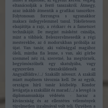
Ismét a sajátosat, az egyénit keresi. Végleg
eltanácsolják a festő tanszakról. Átmegy,
azaz inkább átmentik a grafikai tanszékre.
Folytonosan forrongva s ugyanakkor
makacs önfegyelemmel tanul. Tökéletesen
elsajátítja a rajz, a rézkarc és a fametszet
technikáját. De megint másként csinálja,
mint a többiek. Beleszerelmesedik a régi
mesterekbe, az ő modorukban próbálja az
újat. Van tanár, aki valósággal magához
öleli, mintha fia lenne, s van, aki görbe
szemmel néz rá, szeretné, ha megtörnék,
begyömöszölnék egy skatulyába, vagy
egyszerűen visszaküldenék az
Angyalföldre./.../ Szakállt növeszt. A szakáll
miatt majdnem távoznia kell. De az egyik,
országos hírű tanár közbelép. Kondor
levágatja a szakállát és marad./.../ a levegő /a
diplomamunkája védésén - hacsa/ a
kíváncsiság és az ellentétes vélemények
türelmetlen izgalmával volt teli. Ügyében a