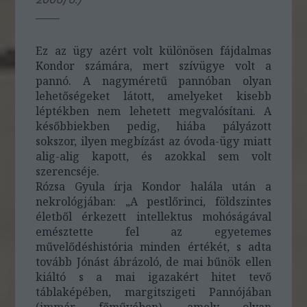
Ez az ügy azért volt különösen fájdalmas
Kondor számára, mert szívügye volt a
pannó. A nagyméretű pannóban olyan
lehetőségeket látott, amelyeket kisebb
léptékben nem lehetett megvalósítani. A
későbbiekben pedig, hiába pályázott
sokszor, ilyen megbízást az óvoda-ügy miatt
alig-alig kapott, és azokkal sem volt
szerencséje.
Rózsa Gyula írja Kondor halála után a
nekrológjában: „A pestlőrinci, földszintes
életből érkezett intellektus mohóságával
emésztette fel az egyetemes
művelődéshistória minden értékét, s adta
tovább Jónást ábrázoló, de mai bűnök ellen
kiáltó s a mai igazakért hitet tevő
táblaképében, margitszigeti Pannójában