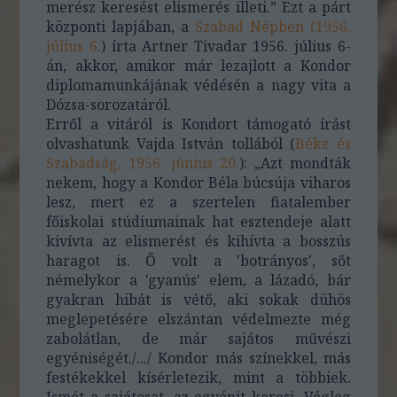
merész keresést elismerés illeti.” Ezt a párt
központi lapjában, a
Szabad Népben (1956.
július 6.
) írta Artner Tivadar 1956. július 6-
án, akkor, amikor már lezajlott a Kondor
diplomamunkájának védésén a nagy vita a
Dózsa-sorozatáról.
Erről a vitáról is Kondort támogató írást
olvashatunk Vajda István tollából (
Béke és
Szabadság, 1956. június 20.
): „Azt mondták
nekem, hogy a Kondor Béla búcsúja viharos
lesz, mert ez a szertelen fiatalember
főiskolai stúdiumainak hat esztendeje alatt
kivívta az elismerést és kihívta a bosszús
haragot is. Ő volt a 'botrányos', sőt
némelykor a 'gyanús' elem, a lázadó, bár
gyakran hibát is vétő, aki sokak dühös
meglepetésére elszántan védelmezte még
zabolátlan, de már sajátos művészi
egyéniségét./.../ Kondor más színekkel, más
festékekkel kísérletezik, mint a többiek.