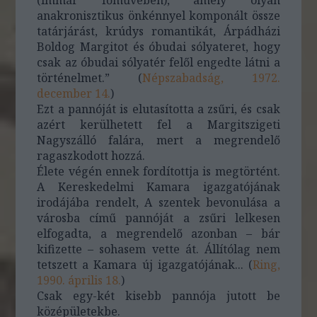
(immár főművében), amely olyan
anakronisztikus önkénnyel komponált össze
tatárjárást, krúdys romantikát, Árpádházi
Boldog Margitot és óbudai sólyateret, hogy
csak az óbudai sólyatér felől engedte látni a
történelmet.” (
Népszabadság, 1972.
december 14.
)
Ezt a pannóját is elutasította a zsűri, és csak
azért kerülhetett fel a Margitszigeti
Nagyszálló falára, mert a megrendelő
ragaszkodott hozzá.
Élete végén ennek fordítottja is megtörtént.
A Kereskedelmi Kamara igazgatójának
irodájába rendelt, A szentek bevonulása a
városba című pannóját a zsűri lelkesen
elfogadta, a megrendelő azonban – bár
kifizette – sohasem vette át. Állítólag nem
tetszett a Kamara új igazgatójának... (
Ring,
1990. április 18.
)
Csak egy-két kisebb pannója jutott be
középületekbe.