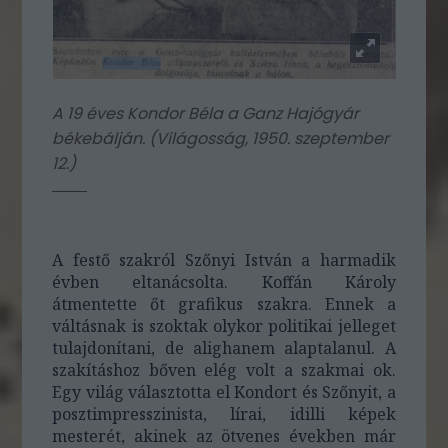
A 19 éves Kondor Béla a Ganz Hajógyár
békebálján. (
Világosság, 1950. szeptember
12.
)
A festő szakról Szőnyi István a harmadik
évben eltanácsolta. Koffán Károly
átmentette őt grafikus szakra. Ennek a
váltásnak is szoktak olykor politikai jelleget
tulajdonítani, de alighanem alaptalanul. A
szakításhoz bőven elég volt a szakmai ok.
Egy világ választotta el Kondort és Szőnyit, a
posztimpresszinista, lírai, idilli képek
mesterét, akinek az ötvenes években már