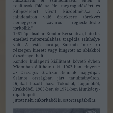
misztikával és szimbolikával emeli a
realitások fölé az élet megragadásáért és
kifejezéséért vívott küzdelmét./.../ A
mindenáron való érdekesre törekvés
nemegyszer zavaros régieskedésbe
torkollik.”
1961 áprilisában Kondor Bécsi utcai, hatodik
emeleti műteremlakása tragédia színhelye
volt. A festő barátja, Sarkadi Imre író
részegen kiesett vagy kiugrott az ablakból
és szörnyet halt.
Kondor budapesti kiállítását követő évben
Miamiban állíthatott ki. 1963-ban elnyerte
az Országos Grafikai Biennálé nagydíját.
Számos országban járt tanulmányúton.
Díjakat hozott haza Tokióból, Luganóból,
Krakkóból. 1965-ben és 1971-ben Munkácsy-
díjat kapott.
Jutott neki cukorkából is, ostorcsapásból is.