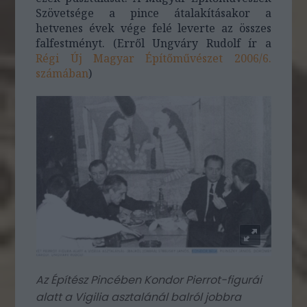
Szövetsége a pince átalakításakor a
hetvenes évek vége felé leverte az összes
falfestményt. (Erről Ungváry Rudolf ír a
Régi Új Magyar Építőművészet 2006/6.
számában
)
Az Építész Pincében Kondor Pierrot-figurái
alatt a Vigilia asztalánál balról jobbra