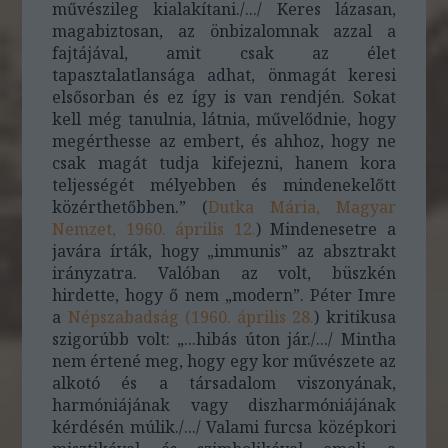
művészileg kialakítani./.../ Keres lázasan,
magabiztosan, az önbizalomnak azzal a
fajtájával, amit csak az élet
tapasztalatlansága adhat, önmagát keresi
elsősorban és ez így is van rendjén. Sokat
kell még tanulnia, látnia, művelődnie, hogy
megérthesse az embert, és ahhoz, hogy ne
csak magát tudja kifejezni, hanem kora
teljességét mélyebben és mindenekelőtt
közérthetőbben.” (
Dutka Mária, Magyar
Nemzet, 1960. április 12.
) Mindenesetre a
javára írták, hogy „immunis” az absztrakt
irányzatra. Valóban az volt, büszkén
hirdette, hogy ő nem „modern”. Péter Imre
a
Népszabadság (1960. április 28.
) kritikusa
szigorúbb volt: „...hibás úton jár./.../ Mintha
nem értené meg, hogy egy kor művészete az
alkotó és a társadalom viszonyának,
harmóniájának vagy diszharmóniájának
kérdésén múlik./.../ Valami furcsa középkori