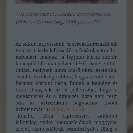
A Munkásasszony. Kondor korai rézkarca.
(
Béke és Szabadság, 1956. június 20.
)
Az ekkor legrosszabb, szocreál korszakát élő
Bencze László lelkesedik a főiskolás Kondor
műveiért, melyek „a legjobb korok tisztán
koncipiáló formanyelvét idézik, ismeretet és
tudást, melynek nincs külső okra, esztétikai
cirádára szüksége ahhoz, hogy az emberit és
formait közölni tudja. Ennek a kemény és
tiszta hangnak az a jellemzője, hogy a
megismerés és a kifejezés közé nem teszi
oda az artisztikum bágyadtan elvont
kritériumát.” (
Csillag, 1956/2.
)
„Kondor Béla expreszszív, zaklatott
lelkivilág szülte kompozícióinak meggyőző
erejét, szenvedélyük őszinteségét s főleg a