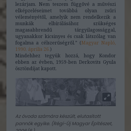
lezárjam. Nem teszem függővé a művészi
elképzeléseimet továbbá olyan zsűri
véleményétől, amelyik nem rendelkezik a
munkák elbírálásához szükséges
magasabbrendű tárgyilagossággal,
ugyanakkor kicsinyes és csak látszólag van
fogalma a célszerűségről.” (
Magyar Napló,
1990. április 26.
)
Mindehhez tegyük hozzá, hogy Kondor
ebben az évben, 1959-ben Derkovits Gyula
ösztöndíjat kapott.
Az óvoda számára készült, elutasított
pannók egyike. (
Régi-Új Magyar Építészet,
2006/6.
)