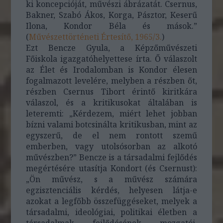
ki koncepcióját, művészi ábrázatát. Csernus,
Bakner, Szabó Ákos, Korga, Pásztor, Keserű
Ilona, Kondor Béla és mások.”
(
Művészettörténeti Értesítő, 1965/3.
)
Ezt Bencze Gyula, a Képzőművészeti
Főiskola igazgatóhelyettese írta. Ő válaszolt
az Élet és Irodalomban is Kondor élesen
fogalmazott levelére, melyben a részben őt,
részben Csernus Tibort érintő kiritkára
válaszol, és a kritikusokat általában is
leteremti: „Kérdezem, miért lehet jobban
bízni valami botcsinálta kritikusban, mint az
egyszerű, de el nem rontott szemű
emberben, vagy utolsósorban az alkotó
művészben?” Bencze is a társadalmi fejlődés
megértésére utasítja Kondort (és Csernust):
„Ön művész, s a művész számára
egzisztenciális kérdés, helyesen látja-e
azokat a legfőbb összefüggéseket, melyek a
társadalmi, ideológiai, politikai életben a
társadalmak fejlődésének mozgatói.