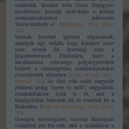
említődik "Kondor Béla (Ganz Hajógyár)
karakteres, komoly önarcképe s kitűnő
munkamozdulattal jellemzett
'Kovácsműhely'-e". (
Népszava, 1950. július
22.
)
Vannak kevéssé igényes orgánumok,
amelyek úgy tudják, hogy Kondort azért
nem vették fel érettségi után a
Képzőművészeti Főiskolára, mert a
kirobbanóan tehetsége polgárgyerekek
helyett a tehetségtelen munkásfiatalokat
részesítették előnyben (
Pesti Srácok, 2021.
február 22.
). Az első róla szóló nagyobb
cikkben pedig "nyers és nyílt", angyalföldi
munkásfiúként írják le őt, akit a
Hajógyárban fedeztek föl és emeltek be a
főiskolára. (
Béke és Szabadság, 1956. június
20.
)
Gyengén érettségizett, szerény kispolgári
családból jött fiú volt, akit a családjával a