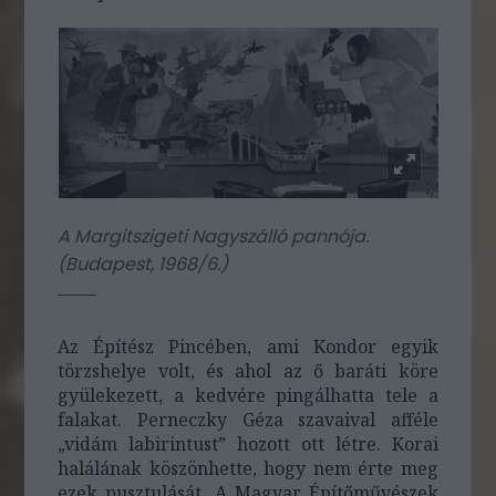
A Margitszigeti Nagyszálló pannója.
(
Budapest, 1968/6.
)
Az Építész Pincében, ami Kondor egyik
törzshelye volt, és ahol az ő baráti köre
gyülekezett, a kedvére pingálhatta tele a
falakat. Perneczky Géza szavaival afféle
„vidám labirintust” hozott ott létre. Korai
halálának köszönhette, hogy nem érte meg
ezek pusztulását. A Magyar Építőművészek