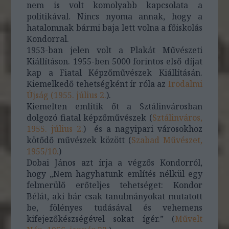
nem is volt komolyabb kapcsolata a
politikával. Nincs nyoma annak, hogy a
hatalomnak bármi baja lett volna a főiskolás
Kondorral.
1953-ban jelen volt a Plakát Művészeti
Kiállításon. 1955-ben 5000 forintos első díjat
kap a Fiatal Képzőművészek Kiállításán.
Kiemelkedő tehetségként ír róla az
Irodalmi
Újság (1955. július 2.
).
Kiemelten említik őt a Sztálinvárosban
dolgozó fiatal képzőművészek (
Sztálinváros,
1955. július 2.
) és a nagyipari városokhoz
kötődő művészek között (
Szabad Művészet,
1955/10.
)
Dobai János azt írja a végzős Kondorról,
hogy „Nem hagyhatunk említés nélkül egy
felmerülő erőteljes tehetséget: Kondor
Bélát, aki bár csak tanulmányokat mutatott
be, fölényes tudásával és vehemens
kifejezőkészségével sokat ígér.” (
Művelt