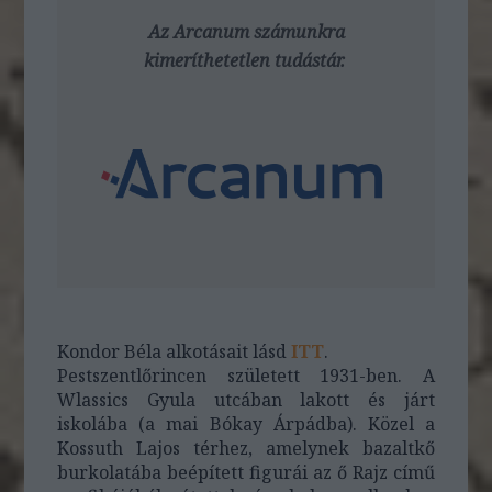
Az Arcanum számunkra
kimeríthetetlen tudástár.
Kondor Béla alkotásait lásd
ITT
.
Pestszentlőrincen született 1931-ben. A
Wlassics Gyula utcában lakott és járt
iskolába (a mai Bókay Árpádba). Közel a
Kossuth Lajos térhez, amelynek bazaltkő
burkolatába beépített figurái az ő Rajz című