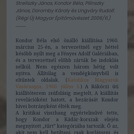
Streliszky János, Kondor Béla, Pilinszky
János, Doromby Károly és Ungváry Rudolf.
(
Régi Új Magyar Építőművészet 2006/6.
)
Kondor Béla első önálló kiállítása 1960.
március 25-én, a tervezettnél egy héttel
később nyílt meg a Fényes Adolf Galériában,
és a tervezettnél előbb zárták be indoklás
nélkül. Nem egészen három hétig volt
nyitva. Állítólag a vendégkönyvből is
eltűntek oldalak. (
Katolikus Magyarok
Vasárnapja, 1960. július 6.
) A Rákóczi úti
kiállítóterem zsúfolásig megtelt, A kiállítás
revelációként hatott, a bezárását Kondor
hívei botrányként élték meg.
A kritikai visszhang egyértelművé tette,
hogy Kondor a Kádár-korszak elején
megnyitott „tűrt” kategóriába tartozik. Ő az,
akit nem kell betiltani, csak korlátozni, és