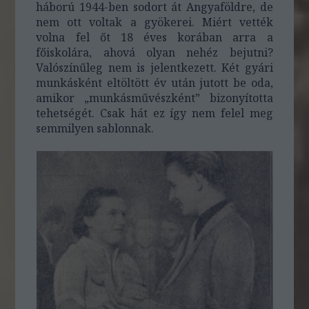
háború 1944-ben sodort át Angyaföldre, de
nem ott voltak a gyökerei. Miért vették
volna fel őt 18 éves korában arra a
főiskolára, ahová olyan nehéz bejutni?
Valószínűleg nem is jelentkezett. Két gyári
munkásként eltöltött év után jutott be oda,
amikor „munkásművészként” bizonyította
tehetségét. Csak hát ez így nem felel meg
semmilyen sablonnak.