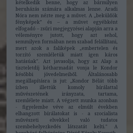
kételkedik benne, hogy az bármilyen
beruházás számára alkalmas lenne. Aradi
Nóra nem nézte meg a művet. A „beküldök
fényképek” és – a művet egyébként
elfogadó – zsűri megjegyzései alapján arra a
véleményre jutott, hogy azt sehol,
semmilyen formában nem szabad felállítani,
mert azok a faliképek „embertelen és
torzító szemléletük miatt igen káros
hatásúak". Azt javasolja, hogy az Alap a
tiszteletdíj kétharmadát vonja le Kondor
későbbi jövedelmeiből. Általánosabb
megállapításra is jut: „Kondor Bélát több
ízben illettük komoly bírálattal
művészetének irányzata, tartama,
szemlélete miatt. A végzett munka azonban
- figyelembe véve az elmúlt években
elhangzott bírálatokat is - a szocialista
művészeti elvekkel való tudatos
szembehelyezkedés látszatát kelti." A
beruházó felkérésére Dávid Károly Kossuth-