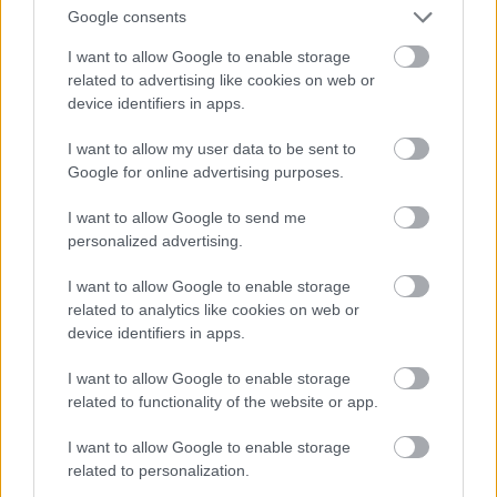
Google consents
I want to allow Google to enable storage
related to advertising like cookies on web or
A Dózsa-sorozat egyik rézkarca. (
Béke és
device identifiers in apps.
Szabadság, 1956. június 20.
)
I want to allow my user data to be sent to
Google for online advertising purposes.
Kondor nem tartozott az '56 miatt
I want to allow Google to send me
elmarasztalt, félreállított művészek közé.
personalized advertising.
Annyira nem, hogy 1957-ben már
tanulmányútra mehetett Párizsba. Artner
I want to allow Google to enable storage
Tivadar éppen úgy állította be őt, mint aki
related to analytics like cookies on web or
most szabadulhat föl az eddig rá nehezedő
device identifiers in apps.
nyomás alól: „Sok zaklatást kellett eltűrnie,
míg kivívta szenvedélyes hangvételű
I want to allow Google to enable storage
művészetének elismertetését.” (
Esti Hírlap,
related to functionality of the website or app.
1957. május 14.
)
Pedig csak ezután érték őt a súlyosabb
I want to allow Google to enable storage
csapások.
related to personalization.
Párizsban a főiskolások „felfedezték”, Albert