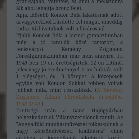
grafikájából vétettek, és ahol a mellszobra
áll: ahol lehajtja bronz fejét.
Apja, idősebb Kondor Béla lakatosnak adott
árvagyerekből küzdötte fel magát, ameddig
tudta. Kishivatalnok volt a fővárosnál.
Ifjabb Kondor Béla a lőrinci gimnáziumban
még a jó tanulók közé tartozott, a
terézvárosi Kemény Zsigmond
Főreálgimnáziumban már nem annyira. Itt
1949-ben 19-en érettségiztek, 12-en kitűnő,
jeles vagy jó eredménnyel, 3-an buktak, volt
1 elégséges, és 3 közepes. A közepesek
egyike volt Kondor. Sokkal többen voltak
jobbak nála, mint rosszabbak. (
A Kemény
Zsigmond Állami Főreáliskola értesítője,
1948-1949.
)
Érettségi után a Ganz Hajógyárban
helyezkedett el. Villanyszerelőnek tanult. Az
"Angyalföld munkásművészei fölkészülnek a
nagy képzőművészeti kiállításra" című
cikkben a kiemelkedő alkotások között