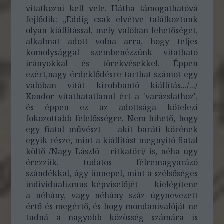
vitatkozni kell vele. Hátha támogathatóvá
fejlődik: „Eddig csak elvétve találkoztunk
olyan kiállítással, mely valóban lehetőséget,
alkalmat adott volna arra, hogy teljes
komolysággal szembenézzünk vitatható
irányokkal és törekvésekkel. Éppen
ezért,nagy érdeklődésre tarthat számot egy
valóban vitát kirobbantó kiállítás.../.../
Kondor vitathatatlanul ért a 'varázslathoz',
és éppen ez az adottsága kötelezi
fokozottabb felelősségre. Nem hihető, hogy
egy fiatal művészt — akit baráti körének
egyik része, mint a kiállítást megnyitó fiatal
költő /Nagy László – ritkatöri/ is, néha úgy
érezzük, tudatos félremagyarázó
szándékkal, úgy ünnepel, mint a szélsőséges
individualizmus képviselőjét — kielégítene
a néhány, vagy néhány száz úgynevezett
értő és megértő, és hogy mondanivalóját ne
tudná a nagyobb közösség számára is