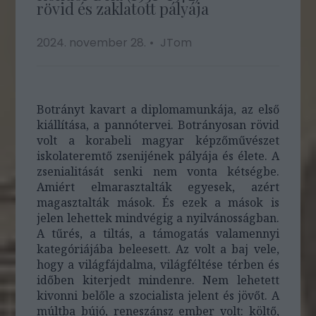
rövid és zaklatott pályája
2024. november 28.
JTom
Botrányt kavart a diplomamunkája, az első
kiállítása, a pannótervei. Botrányosan rövid
volt a korabeli magyar képzőművészet
iskolateremtő zsenijének pályája és élete. A
zsenialitását senki nem vonta kétségbe.
Amiért elmarasztalták egyesek, azért
magasztalták mások. És ezek a mások is
jelen lehettek mindvégig a nyilvánosságban.
A tűrés, a tiltás, a támogatás valamennyi
kategóriájába beleesett. Az volt a baj vele,
hogy a világfájdalma, világféltése térben és
időben kiterjedt mindenre. Nem lehetett
kivonni belőle a szocialista jelent és jövőt. A
múltba bújó, reneszánsz ember volt: költő,