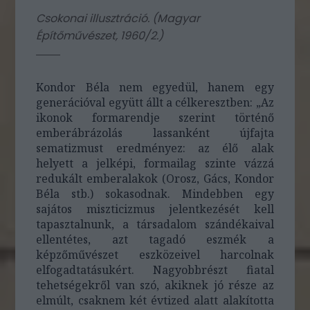
Csokonai illusztráció. (
Magyar
Építőművészet, 1960/2.
)
Kondor Béla nem egyedül, hanem egy
generációval együtt állt a célkeresztben: „Az
ikonok formarendje szerint történő
emberábrázolás lassanként újfajta
sematizmust eredményez: az élő alak
helyett a jelképi, formailag szinte vázzá
redukált emberalakok (Orosz, Gács, Kondor
Béla stb.) sokasodnak. Mindebben egy
sajátos miszticizmus jelentkezését kell
tapasztalnunk, a társadalom szándékaival
ellentétes, azt tagadó eszmék a
képzőművészet eszközeivel harcolnak
elfogadtatásukért. Nagyobbrészt fiatal
tehetségekről van szó, akiknek jó része az
elmúlt, csaknem két évtized alatt alakította