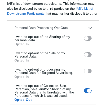
mindenhova elhatoló előrevetett árnyéka,
IAB’s list of downstream participants. This information may
hanem valamiféle biológiai félelem, a priori
also be disclosed by us to third parties on the
IAB’s List of
sorsszerűség. Csoportjaira és figuráira az
Downstream Participants
that may further disclose it to other
egyedi sorsokon uralkodó hatalmak, a lét
third parties.
végső kérdései nehezednek.”
Please note that this website/app uses one or more Google
Kondornak az volt a – relatív - szerencséje,
Personal Data Processing Opt Outs
services and may gather and store information including but
hogy a körülötte kibontakozó és
not limited to your visit or usage behaviour. You may click to
I want to opt-out of the Sharing of my
nyilvánosságra jutó első nagy vita már a
personal data.
grant or deny consent to Google and its third-party tags to
forradalom előtti erjedés, föllazulás
Opted In
use your data for below specified purposes in below Google
időszakára esett, amikor pedig a hatalom is
consent section.
felfogta, hogy miről szól Kondor művészete,
I want to opt-out of the Sale of my
Personal Data.
már kiment a gyakorlatból a nem tetsző
Opted In
művészekkel való leszámolásnak a Rákosi-
korszakra jellemző végletessége, és az
I want to opt-out of processing my
Personal Data for Targeted Advertising.
esetek egy részében megjelenhettek a
Opted In
nyilvánosságban eltérő vélemények is.
I want to opt-out of Collection, Use,
Retention, Sale, and/or Sharing of my
Personal Data that Is Unrelated with the
Purposes for which it was collected.
Opted Out