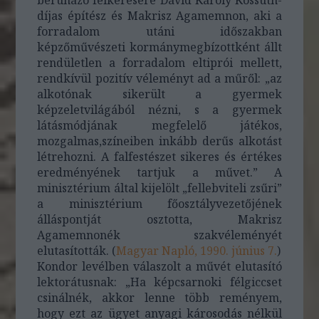
díjas építész és Makrisz Agamemnon, aki a
forradalom utáni időszakban
képzőművészeti kormánymegbízottként állt
rendületlen a forradalom eltiprói mellett,
rendkívül pozitív véleményt ad a műről: „az
alkotónak sikerült a gyermek
képzeletvilágából nézni, s a gyermek
látásmódjának megfelelő játékos,
mozgalmas,színeiben inkább derűs alkotást
létrehozni. A falfestészet sikeres és értékes
eredményének tartjuk a művet.” A
minisztérium által kijelölt „fellebviteli zsűri”
a minisztérium főosztályvezetőjének
álláspontját osztotta, Makrisz
Agamemnonék szakvéleményét
elutasították. (
Magyar Napló, 1990. június 7.
)
Kondor levélben válaszolt a művét elutasító
lektorátusnak: „Ha képcsarnoki félgiccset
csinálnék, akkor lenne több reményem,
hogy ezt az ügyet anyagi károsodás nélkül