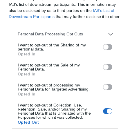
mindenhova elhatoló előrevetett árnyéka,
IAB’s list of downstream participants. This information may
hanem valamiféle biológiai félelem, a priori
also be disclosed by us to third parties on the
IAB’s List of
sorsszerűség. Csoportjaira és figuráira az
Downstream Participants
that may further disclose it to other
egyedi sorsokon uralkodó hatalmak, a lét
third parties.
végső kérdései nehezednek.”
Please note that this website/app uses one or more Google
Kondornak az volt a – relatív - szerencséje,
Personal Data Processing Opt Outs
services and may gather and store information including but
hogy a körülötte kibontakozó és
not limited to your visit or usage behaviour. You may click to
I want to opt-out of the Sharing of my
nyilvánosságra jutó első nagy vita már a
personal data.
grant or deny consent to Google and its third-party tags to
forradalom előtti erjedés, föllazulás
Opted In
use your data for below specified purposes in below Google
időszakára esett, amikor pedig a hatalom is
consent section.
felfogta, hogy miről szól Kondor művészete,
I want to opt-out of the Sale of my
Personal Data.
már kiment a gyakorlatból a nem tetsző
Opted In
művészekkel való leszámolásnak a Rákosi-
korszakra jellemző végletessége, és az
I want to opt-out of processing my
Personal Data for Targeted Advertising.
esetek egy részében megjelenhettek a
Opted In
nyilvánosságban eltérő vélemények is.
I want to opt-out of Collection, Use,
Retention, Sale, and/or Sharing of my
Personal Data that Is Unrelated with the
Purposes for which it was collected.
Opted Out