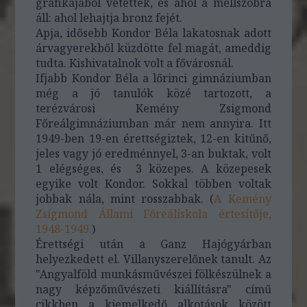
grafikájából vétettek, és ahol a mellszobra
áll: ahol lehajtja bronz fejét.
Apja, idősebb Kondor Béla lakatosnak adott
árvagyerekből küzdötte fel magát, ameddig
tudta. Kishivatalnok volt a fővárosnál.
Ifjabb Kondor Béla a lőrinci gimnáziumban
még a jó tanulók közé tartozott, a
terézvárosi Kemény Zsigmond
Főreálgimnáziumban már nem annyira. Itt
1949-ben 19-en érettségiztek, 12-en kitűnő,
jeles vagy jó eredménnyel, 3-an buktak, volt
1 elégséges, és 3 közepes. A közepesek
egyike volt Kondor. Sokkal többen voltak
jobbak nála, mint rosszabbak. (
A Kemény
Zsigmond Állami Főreáliskola értesítője,
1948-1949.
)
Érettségi után a Ganz Hajógyárban
helyezkedett el. Villanyszerelőnek tanult. Az
"Angyalföld munkásművészei fölkészülnek a
nagy képzőművészeti kiállításra" című
cikkben a kiemelkedő alkotások között