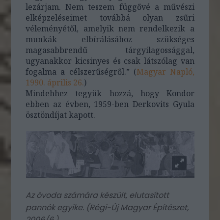
lezárjam. Nem teszem függővé a művészi
elképzeléseimet továbbá olyan zsűri
véleményétől, amelyik nem rendelkezik a
munkák elbírálásához szükséges
magasabbrendű tárgyilagossággal,
ugyanakkor kicsinyes és csak látszólag van
fogalma a célszerűségről.” (
Magyar Napló,
1990. április 26.
)
Mindehhez tegyük hozzá, hogy Kondor
ebben az évben, 1959-ben Derkovits Gyula
ösztöndíjat kapott.
Az óvoda számára készült, elutasított
pannók egyike. (
Régi-Új Magyar Építészet,
2006/6.
)