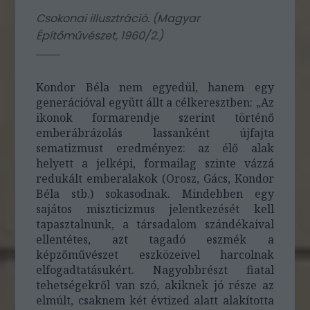
Csokonai illusztráció. (
Magyar
Építőművészet, 1960/2.
)
Kondor Béla nem egyedül, hanem egy
generációval együtt állt a célkeresztben: „Az
ikonok formarendje szerint történő
emberábrázolás lassanként újfajta
sematizmust eredményez: az élő alak
helyett a jelképi, formailag szinte vázzá
redukált emberalakok (Orosz, Gács, Kondor
Béla stb.) sokasodnak. Mindebben egy
sajátos miszticizmus jelentkezését kell
tapasztalnunk, a társadalom szándékaival
ellentétes, azt tagadó eszmék a
képzőművészet eszközeivel harcolnak
elfogadtatásukért. Nagyobbrészt fiatal
tehetségekről van szó, akiknek jó része az
elmúlt, csaknem két évtized alatt alakította