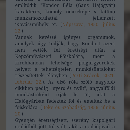
említődik "Kondor Béla (Ganz Hajógyár)
karakteres, komoly önarcképe s kitűnő
munkamozdulattal jellemzett
'Kovácsműhely'-e". (
Népszava, 1950. július
22.
)
Vannak kevéssé igényes orgánumok,
amelyek úgy tudják, hogy Kondort azért
nem vették fel érettségi után a
Képzőművészeti Főiskolára, mert a
kirobbanóan tehetsége polgárgyerekek
helyett a tehetségtelen munkásfiatalokat
részesítették előnyben (
Pesti Srácok, 2021.
február 22.
). Az első róla szóló nagyobb
cikkben pedig "nyers és nyílt", angyalföldi
munkásfiúként írják le őt, akit a
Hajógyárban fedeztek föl és emeltek be a
főiskolára. (
Béke és Szabadság, 1956. június
20.
)
Gyengén érettségizett, szerény kispolgári
családból jött fiú volt, akit a családjával a