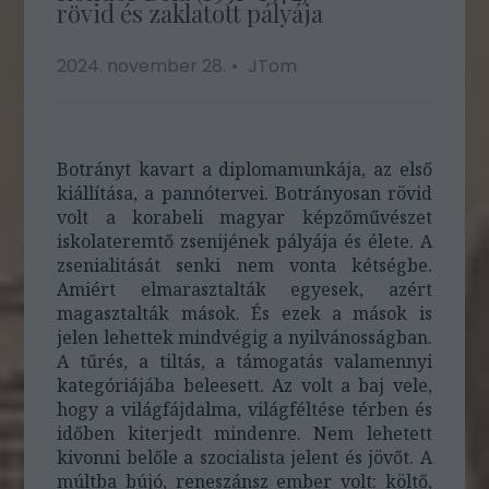
rövid és zaklatott pályája
2024. november 28.
JTom
Botrányt kavart a diplomamunkája, az első
kiállítása, a pannótervei. Botrányosan rövid
volt a korabeli magyar képzőművészet
iskolateremtő zsenijének pályája és élete. A
zsenialitását senki nem vonta kétségbe.
Amiért elmarasztalták egyesek, azért
magasztalták mások. És ezek a mások is
jelen lehettek mindvégig a nyilvánosságban.
A tűrés, a tiltás, a támogatás valamennyi
kategóriájába beleesett. Az volt a baj vele,
hogy a világfájdalma, világféltése térben és
időben kiterjedt mindenre. Nem lehetett
kivonni belőle a szocialista jelent és jövőt. A
múltba bújó, reneszánsz ember volt: költő,