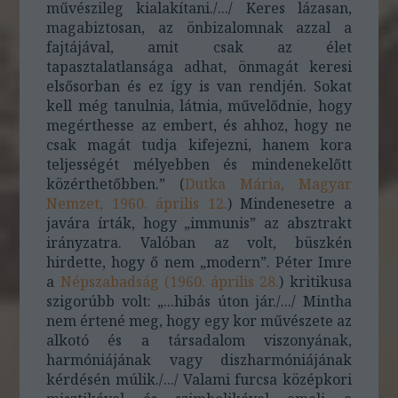
művészileg kialakítani./.../ Keres lázasan,
magabiztosan, az önbizalomnak azzal a
fajtájával, amit csak az élet
tapasztalatlansága adhat, önmagát keresi
elsősorban és ez így is van rendjén. Sokat
kell még tanulnia, látnia, művelődnie, hogy
megérthesse az embert, és ahhoz, hogy ne
csak magát tudja kifejezni, hanem kora
teljességét mélyebben és mindenekelőtt
közérthetőbben.” (
Dutka Mária, Magyar
Nemzet, 1960. április 12.
) Mindenesetre a
javára írták, hogy „immunis” az absztrakt
irányzatra. Valóban az volt, büszkén
hirdette, hogy ő nem „modern”. Péter Imre
a
Népszabadság (1960. április 28.
) kritikusa
szigorúbb volt: „...hibás úton jár./.../ Mintha
nem értené meg, hogy egy kor művészete az
alkotó és a társadalom viszonyának,
harmóniájának vagy diszharmóniájának
kérdésén múlik./.../ Valami furcsa középkori