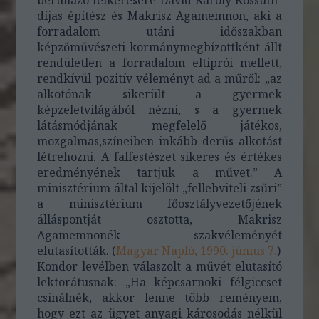
díjas építész és Makrisz Agamemnon, aki a
forradalom utáni időszakban
képzőművészeti kormánymegbízottként állt
rendületlen a forradalom eltiprói mellett,
rendkívül pozitív véleményt ad a műről: „az
alkotónak sikerült a gyermek
képzeletvilágából nézni, s a gyermek
látásmódjának megfelelő játékos,
mozgalmas,színeiben inkább derűs alkotást
létrehozni. A falfestészet sikeres és értékes
eredményének tartjuk a művet.” A
minisztérium által kijelölt „fellebviteli zsűri”
a minisztérium főosztályvezetőjének
álláspontját osztotta, Makrisz
Agamemnonék szakvéleményét
elutasították. (
Magyar Napló, 1990. június 7.
)
Kondor levélben válaszolt a művét elutasító
lektorátusnak: „Ha képcsarnoki félgiccset
csinálnék, akkor lenne több reményem,
hogy ezt az ügyet anyagi károsodás nélkül