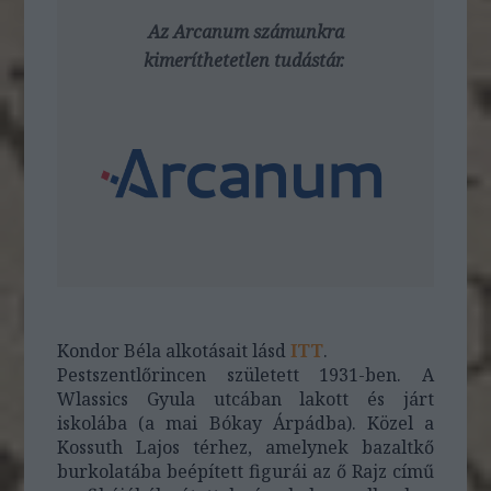
Az Arcanum számunkra
kimeríthetetlen tudástár.
Kondor Béla alkotásait lásd
ITT
.
Pestszentlőrincen született 1931-ben. A
Wlassics Gyula utcában lakott és járt
iskolába (a mai Bókay Árpádba). Közel a
Kossuth Lajos térhez, amelynek bazaltkő
burkolatába beépített figurái az ő Rajz című