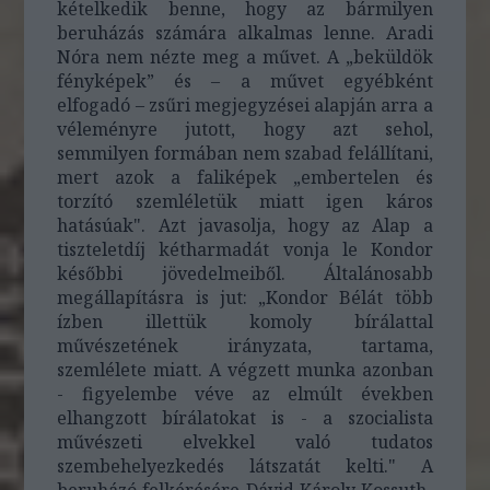
kételkedik benne, hogy az bármilyen
beruházás számára alkalmas lenne. Aradi
Nóra nem nézte meg a művet. A „beküldök
fényképek” és – a művet egyébként
elfogadó – zsűri megjegyzései alapján arra a
véleményre jutott, hogy azt sehol,
semmilyen formában nem szabad felállítani,
mert azok a faliképek „embertelen és
torzító szemléletük miatt igen káros
hatásúak". Azt javasolja, hogy az Alap a
tiszteletdíj kétharmadát vonja le Kondor
későbbi jövedelmeiből. Általánosabb
megállapításra is jut: „Kondor Bélát több
ízben illettük komoly bírálattal
művészetének irányzata, tartama,
szemlélete miatt. A végzett munka azonban
- figyelembe véve az elmúlt években
elhangzott bírálatokat is - a szocialista
művészeti elvekkel való tudatos
szembehelyezkedés látszatát kelti." A
beruházó felkérésére Dávid Károly Kossuth-