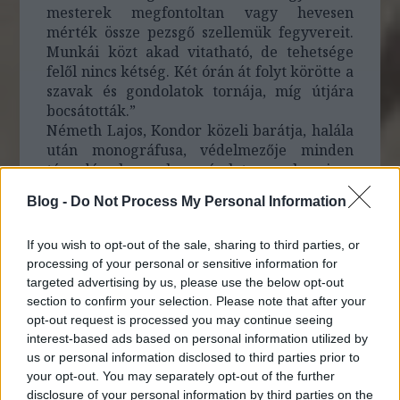
mesterek megfontoltan vagy hevesen
mérték össze pezsgő szellemük fegyvereit.
Munkái közt akad vitatható, de tehetsége
felől nincs kétség. Két órán át folyt körötte a
szavak és gondolatok tornája, míg útjára
bocsátották.”
Németh Lajos, Kondor közeli barátja, halála
után monográfusa, védelmezője minden
támadással szemben részletesen elemzi az
Új Hang 1956/8.
számában a
Blog -
Do Not Process My Personal Information
diplomamunkát, a Dózsa-sorozatot, és
pontosan megfogalmazza azt, amiért
If you wish to opt-out of the sale, sharing to third parties, or
Kondor majd tüske lesz a hatalom körme
processing of your personal or sensitive information for
alatt: „ A diplomamunka-vita felszólalóinak
targeted advertising by us, please use the below opt-out
legnagyobb része idegennek érezte Kondor
section to confirm your selection. Please note that after your
rézkarcainak középkorias hangulatát.../.../
opt-out request is processed you may continue seeing
Mintha minden alak, minden mozdulat már
interest-based ads based on personal information utilized by
eleve magában hordaná a tragikus bukás
us or personal information disclosed to third parties prior to
sejtelmét, s ez a végzetszerűség nem is
your opt-out. You may separately opt-out of the further
annyira a forradalom elbukásának a
disclosure of your personal information by third parties on the