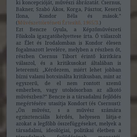
ki koncepcióját, művészi ábrázatát. Csernus,
Bakner, Szabó Ákos, Korga, Pásztor, Keserű
Ilona, Kondor Béla és mások.”
(
Művészettörténeti Értesítő, 1965/3.
)
Ezt Bencze Gyula, a Képzőművészeti
Főiskola igazgatóhelyettese írta. Ő válaszolt
az Élet és Irodalomban is Kondor élesen
fogalmazott levelére, melyben a részben őt,
részben Csernus Tibort érintő kiritkára
válaszol, és a kritikusokat általában is
leteremti: „Kérdezem, miért lehet jobban
bízni valami botcsinálta kritikusban, mint az
egyszerű, de el nem rontott szemű
emberben, vagy utolsósorban az alkotó
művészben?” Bencze is a társadalmi fejlődés
megértésére utasítja Kondort (és Csernust):
„Ön művész, s a művész számára
egzisztenciális kérdés, helyesen látja-e
azokat a legfőbb összefüggéseket, melyek a
társadalmi, ideológiai, politikai életben a
társadalmak fejlődésének mozgatói.