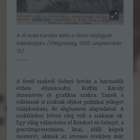
A 19 éves Kondor Béla a Ganz Hajógyár
békebálján. (
Világosság, 1950. szeptember
12.
)
A festő szakról Szőnyi István a harmadik
évben eltanácsolta. Koffán Károly
átmentette őt grafikus szakra. Ennek a
váltásnak is szoktak olykor politikai jelleget
tulajdonítani, de alighanem alaptalanul. A
szakításhoz bőven elég volt a szakmai ok.
Egy világ választotta el Kondort és Szőnyit, a
posztimpresszinista, lírai, idilli képek
mesterét, akinek az ötvenes években már