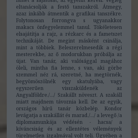
Ismét a sajátosat, az egyénit keresi. Végleg
eltanácsolják a festő tanszakról. Átmegy,
azaz inkább átmentik a grafikai tanszékre.
Folytonosan forrongva s ugyanakkor
makacs önfegyelemmel tanul. Tökéletesen
elsajátítja a rajz, a rézkarc és a fametszet
technikáját. De megint másként csinálja,
mint a többiek. Beleszerelmesedik a régi
mesterekbe, az ő modorukban próbálja az
újat. Van tanár, aki valósággal magához
öleli, mintha fia lenne, s van, aki görbe
szemmel néz rá, szeretné, ha megtörnék,
begyömöszölnék egy skatulyába, vagy
egyszerűen visszaküldenék az
Angyalföldre./.../ Szakállt növeszt. A szakáll
miatt majdnem távoznia kell. De az egyik,
országos hírű tanár közbelép. Kondor
levágatja a szakállát és marad./.../ a levegő /a
diplomamunkája védésén - hacsa/ a
kíváncsiság és az ellentétes vélemények
türelmetlen izgalmával volt teli. Ügyében a