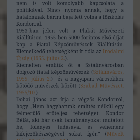
nem is volt komolyabb kapcsolata a
politikával. Nincs nyoma annak, hogy a
hatalomnak bármi baja lett volna a főiskolás
Kondorral.
1953-ban jelen volt a Plakát Művészeti
Kiállításon. 1955-ben 5000 forintos első díjat
kap a Fiatal Képzőművészek Kiállításán.
Kiemelkedő tehetségként ír róla az
Irodalmi
Újság (1955. július 2.
).
Kiemelten említik őt a Sztálinvárosban
dolgozó fiatal képzőművészek (
Sztálinváros,
1955. július 2.
) és a nagyipari városokhoz
kötődő művészek között (
Szabad Művészet,
1955/10.
)
Dobai János azt írja a végzős Kondorról,
hogy „Nem hagyhatunk említés nélkül egy
felmerülő erőteljes tehetséget: Kondor
Bélát, aki bár csak tanulmányokat mutatott
be, fölényes tudásával és vehemens
kifejezőkészségével sokat ígér.” (
Művelt