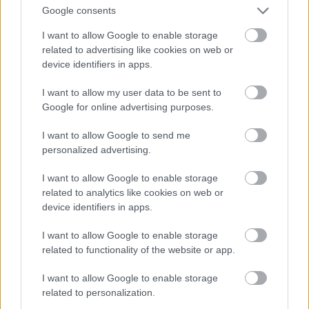
Google consents
I want to allow Google to enable storage
related to advertising like cookies on web or
A Dózsa-sorozat egyik rézkarca. (
Béke és
device identifiers in apps.
Szabadság, 1956. június 20.
)
I want to allow my user data to be sent to
Google for online advertising purposes.
Kondor nem tartozott az '56 miatt
I want to allow Google to send me
elmarasztalt, félreállított művészek közé.
personalized advertising.
Annyira nem, hogy 1957-ben már
tanulmányútra mehetett Párizsba. Artner
I want to allow Google to enable storage
Tivadar éppen úgy állította be őt, mint aki
related to analytics like cookies on web or
most szabadulhat föl az eddig rá nehezedő
device identifiers in apps.
nyomás alól: „Sok zaklatást kellett eltűrnie,
míg kivívta szenvedélyes hangvételű
I want to allow Google to enable storage
művészetének elismertetését.” (
Esti Hírlap,
related to functionality of the website or app.
1957. május 14.
)
Pedig csak ezután érték őt a súlyosabb
I want to allow Google to enable storage
csapások.
related to personalization.
Párizsban a főiskolások „felfedezték”, Albert