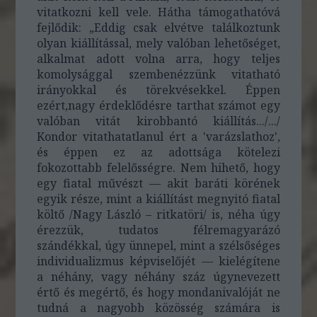
vitatkozni kell vele. Hátha támogathatóvá
fejlődik: „Eddig csak elvétve találkoztunk
olyan kiállítással, mely valóban lehetőséget,
alkalmat adott volna arra, hogy teljes
komolysággal szembenézzünk vitatható
irányokkal és törekvésekkel. Éppen
ezért,nagy érdeklődésre tarthat számot egy
valóban vitát kirobbantó kiállítás.../.../
Kondor vitathatatlanul ért a 'varázslathoz',
és éppen ez az adottsága kötelezi
fokozottabb felelősségre. Nem hihető, hogy
egy fiatal művészt — akit baráti körének
egyik része, mint a kiállítást megnyitó fiatal
költő /Nagy László – ritkatöri/ is, néha úgy
érezzük, tudatos félremagyarázó
szándékkal, úgy ünnepel, mint a szélsőséges
individualizmus képviselőjét — kielégítene
a néhány, vagy néhány száz úgynevezett
értő és megértő, és hogy mondanivalóját ne
tudná a nagyobb közösség számára is