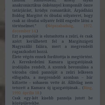
(immár főművében), amely olyan
anakronisztikus önkénnyel komponált össze
tatárjárást, krúdys romantikát, Árpádházi
Boldog Margitot és óbudai sólyateret, hogy
csak az óbudai sólyatér felől engedte látni a
történelmet.” (
Népszabadság, 1972.
december 14.
)
Ezt a pannóját is elutasította a zsűri, és csak
azért kerülhetett fel a Margitszigeti
Nagyszálló falára, mert a megrendelő
ragaszkodott hozzá.
Élete végén ennek fordítottja is megtörtént.
A Kereskedelmi Kamara igazgatójának
irodájába rendelt, A szentek bevonulása a
városba című pannóját a zsűri lelkesen
elfogadta, a megrendelő azonban – bár
kifizette – sohasem vette át. Állítólag nem
tetszett a Kamara új igazgatójának... (
Ring,
1990. április 18.
)
Csak egy-két kisebb pannója jutott be
középületekbe.