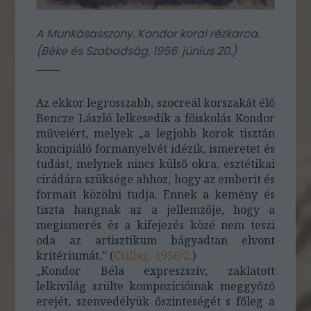
A Munkásasszony. Kondor korai rézkarca.
(
Béke és Szabadság, 1956. június 20.
)
Az ekkor legrosszabb, szocreál korszakát élő
Bencze László lelkesedik a főiskolás Kondor
műveiért, melyek „a legjobb korok tisztán
koncipiáló formanyelvét idézik, ismeretet és
tudást, melynek nincs külső okra, esztétikai
cirádára szüksége ahhoz, hogy az emberit és
formait közölni tudja. Ennek a kemény és
tiszta hangnak az a jellemzője, hogy a
megismerés és a kifejezés közé nem teszi
oda az artisztikum bágyadtan elvont
kritériumát.” (
Csillag, 1956/2.
)
„Kondor Béla expreszszív, zaklatott
lelkivilág szülte kompozícióinak meggyőző
erejét, szenvedélyük őszinteségét s főleg a