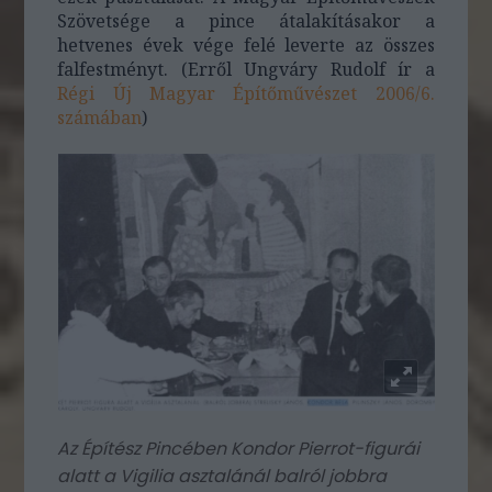
Szövetsége a pince átalakításakor a
hetvenes évek vége felé leverte az összes
falfestményt. (Erről Ungváry Rudolf ír a
Régi Új Magyar Építőművészet 2006/6.
számában
)
Az Építész Pincében Kondor Pierrot-figurái
alatt a Vigilia asztalánál balról jobbra