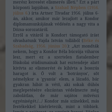
merész keresést elismerés illeti.” Ezt a párt
központi lapjában, a
Szabad Népben (1956.
július 6.
) írta Artner Tivadar 1956. július 6-
án, akkor, amikor már lezajlott a Kondor
diplomamunkájának védésén a nagy vita a
Dózsa-sorozatáról.
Erről a vitáról is Kondort támogató írást
olvashatunk Vajda István tollából (
Béke és
Szabadság, 1956. június 20.
): „Azt mondták
nekem, hogy a Kondor Béla búcsúja viharos
lesz, mert ez a szertelen fiatalember
főiskolai stúdiumainak hat esztendeje alatt
kivívta az elismerést és kihívta a bosszús
haragot is. Ő volt a 'botrányos', sőt
némelykor a 'gyanús' elem, a lázadó, bár
gyakran hibát is vétő, aki sokak dühös
meglepetésére elszántan védelmezte még
zabolátlan, de már sajátos művészi
egyéniségét./.../ Kondor más színekkel, más
festékekkel kísérletezik, mint a többiek.