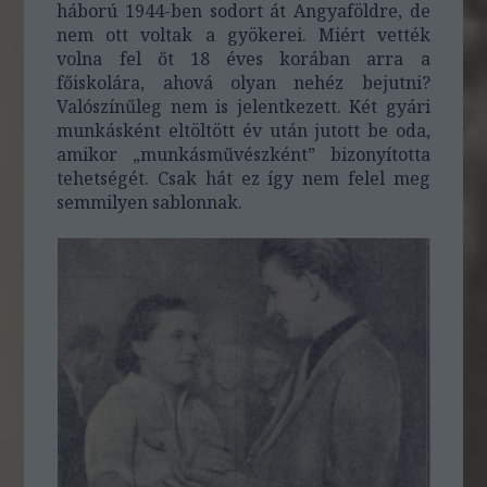
háború 1944-ben sodort át Angyaföldre, de
nem ott voltak a gyökerei. Miért vették
volna fel őt 18 éves korában arra a
főiskolára, ahová olyan nehéz bejutni?
Valószínűleg nem is jelentkezett. Két gyári
munkásként eltöltött év után jutott be oda,
amikor „munkásművészként” bizonyította
tehetségét. Csak hát ez így nem felel meg
semmilyen sablonnak.