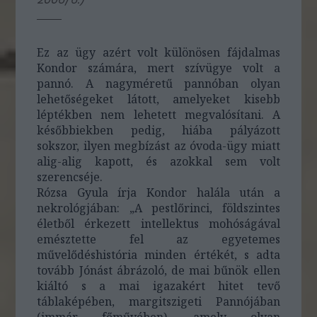
Ez az ügy azért volt különösen fájdalmas
Kondor számára, mert szívügye volt a
pannó. A nagyméretű pannóban olyan
lehetőségeket látott, amelyeket kisebb
léptékben nem lehetett megvalósítani. A
későbbiekben pedig, hiába pályázott
sokszor, ilyen megbízást az óvoda-ügy miatt
alig-alig kapott, és azokkal sem volt
szerencséje.
Rózsa Gyula írja Kondor halála után a
nekrológjában: „A pestlőrinci, földszintes
életből érkezett intellektus mohóságával
emésztette fel az egyetemes
művelődéshistória minden értékét, s adta
tovább Jónást ábrázoló, de mai bűnök ellen
kiáltó s a mai igazakért hitet tevő
táblaképében, margitszigeti Pannójában