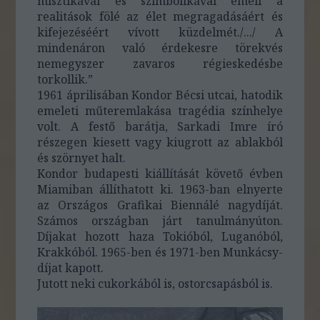
misztikával és szimbolikával emeli a
realitások fölé az élet megragadásáért és
kifejezéséért vívott küzdelmét./.../ A
mindenáron való érdekesre törekvés
nemegyszer zavaros régieskedésbe
torkollik.”
1961 áprilisában Kondor Bécsi utcai, hatodik
emeleti műteremlakása tragédia színhelye
volt. A festő barátja, Sarkadi Imre író
részegen kiesett vagy kiugrott az ablakból
és szörnyet halt.
Kondor budapesti kiállítását követő évben
Miamiban állíthatott ki. 1963-ban elnyerte
az Országos Grafikai Biennálé nagydíját.
Számos országban járt tanulmányúton.
Díjakat hozott haza Tokióból, Luganóból,
Krakkóból. 1965-ben és 1971-ben Munkácsy-
díjat kapott.
Jutott neki cukorkából is, ostorcsapásból is.