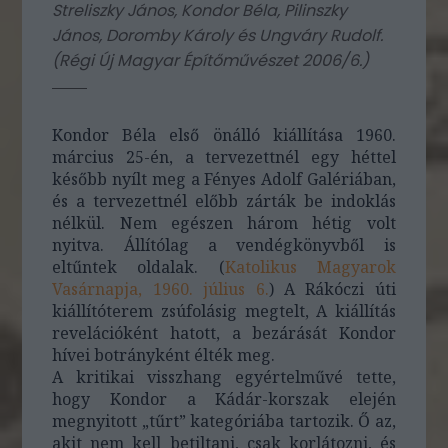
Streliszky János, Kondor Béla, Pilinszky
János, Doromby Károly és Ungváry Rudolf.
(
Régi Új Magyar Építőművészet 2006/6.
)
Kondor Béla első önálló kiállítása 1960.
március 25-én, a tervezettnél egy héttel
később nyílt meg a Fényes Adolf Galériában,
és a tervezettnél előbb zárták be indoklás
nélkül. Nem egészen három hétig volt
nyitva. Állítólag a vendégkönyvből is
eltűntek oldalak. (
Katolikus Magyarok
Vasárnapja, 1960. július 6.
) A Rákóczi úti
kiállítóterem zsúfolásig megtelt, A kiállítás
revelációként hatott, a bezárását Kondor
hívei botrányként élték meg.
A kritikai visszhang egyértelművé tette,
hogy Kondor a Kádár-korszak elején
megnyitott „tűrt” kategóriába tartozik. Ő az,
akit nem kell betiltani, csak korlátozni, és