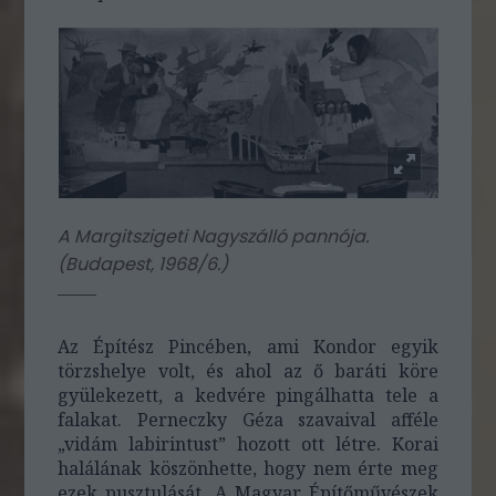
A Margitszigeti Nagyszálló pannója.
(
Budapest, 1968/6.
)
Az Építész Pincében, ami Kondor egyik
törzshelye volt, és ahol az ő baráti köre
gyülekezett, a kedvére pingálhatta tele a
falakat. Perneczky Géza szavaival afféle
„vidám labirintust” hozott ott létre. Korai
halálának köszönhette, hogy nem érte meg
ezek pusztulását. A Magyar Építőművészek