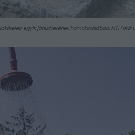
a lakótelep egyik játszóterének homokozójában. MTI Fotó: