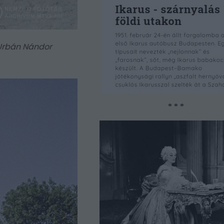
 Urbán Nándor
* * *