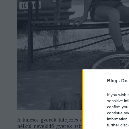
Blog -
Do 
If you wish 
sensitive in
confirm you
continue se
information 
A kulcsos gyerek kifejezés a nyolcvanas évek vé
further disc
nélkül nevelődő gyerek szinonimájává válni. Ped