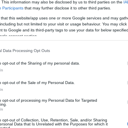
. This information may also be disclosed by us to third parties on the
IA
élményét nyújtotta. A kulcsos gyerekek szülei jellemzően 
Participants
that may further disclose it to other third parties.
lt rá anyagi lehetőségük hogy másképp oldják meg a fiat
yereket a panelházak tövében, a vidéki városok régi belvá
 that this website/app uses one or more Google services and may gath
bontott házak helyén keletkezett grundokon.
including but not limited to your visit or usage behaviour. You may click 
 to Google and its third-party tags to use your data for below specifi
ból hogy együtt idézzük fel gyerekkorunkat. Szerencsére
ogle consent section.
deti helyszínek! A Bikás park, a Margitsziget, Lágym
l Data Processing Opt Outs
o opt-out of the Sharing of my personal data.
In
umának
segítségével készült. Ahogy mindig, úgy most szí
kről vagy legyen kiigazítás, ne fogjátok vissza magatokat. Ha
o opt-out of the Sale of my Personal Data.
azt a fotókra kattintva azok linkjein megtehetitek, az MT
In
to opt-out of processing my Personal Data for Targeted
ing.
, de akár az archívum csaknem háromszázezer fotója köz
In
ott faliképet kereten, otthonotokba vagy esetleg aj
o opt-out of Collection, Use, Retention, Sale, and/or Sharing
ersonal Data that Is Unrelated with the Purposes for which it
lected.