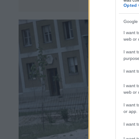
Opted 
Google 
I want t
web or d
I want t
purpose
I want 
I want t
web or d
I want t
or app.
I want t
I want t