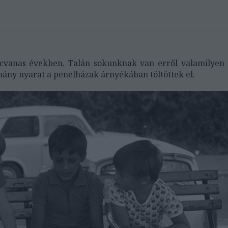
lcvanas években. Talán sokunknak van erről valamilyen
hány nyarat a penelházak árnyékában töltöttek el.