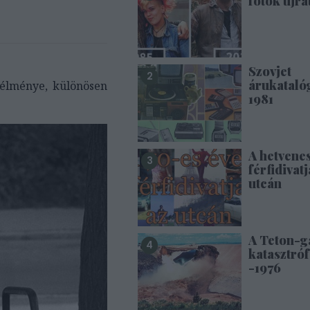
fotók újra
Szovjet
árukataló
 élménye, különösen
1981
A hetvene
férfidivatj
utcán
A Teton-g
katasztróf
-1976