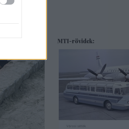
MTI-rövidek: