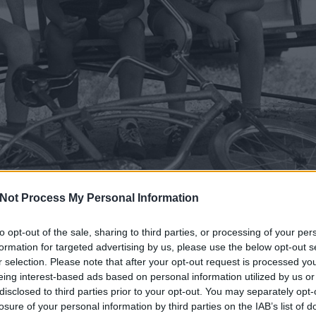
Not Process My Personal Information
to opt-out of the sale, sharing to third parties, or processing of your per
formation for targeted advertising by us, please use the below opt-out s
r selection. Please note that after your opt-out request is processed y
eing interest-based ads based on personal information utilized by us or
disclosed to third parties prior to your opt-out. You may separately opt-
gére kezdett pejoratív fogalommá válni, a nagyvárosi el
losure of your personal information by third parties on the IAB’s list of
ig kulcsos gyereknek lenni nem feltétlenül volt rossz. 