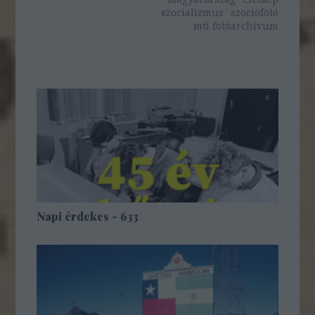
szocializmus
szociofotó
mti fotóarchivum
Napi érdekes - 633