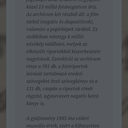
közel 13 millió fotónegatívot őriz.
Az archívum két részből áll: a film
tárból (negatív és diapozitívok),
valamint a papírképek tárából. Ez
utóbbiban mintegy 4 millió
nézőkép található, melyek az
elkészült riportokból kiszerkesztett
nagyítások. Ezenkívül az archívum
része a 781 db, a fotóriportok
leírását tartalmazó eredeti
szövegeket őrző szövegkönyv és a
131 db, csupán a riportok címét
rögzítő, úgynevezett negatív beíró
könyv is.
A gyűjtemény 1993 óta védett
muzeális érték, ezért a kifejezetten