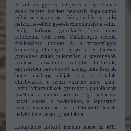
A kulcsos gyerek kifejezés a nyolcvanas
évek végére kezdett pejoratív fogalommá
válni, a nagyvárosi elidegenedés, a szülő
nélkül nevelődő gyerek szinonimájává válni.
Pedig kulcsos gyereknek lenni nem
feltétlenül volt rossz. Önállóságra nevelt,
felelősségre tanított és a viszonylagos
szabadság élményét nyújtotta. A kulcsos
gyerekek szülei jellemzően a szerényebb
fizetésű társadalmi rétegbe tartoztak,
egyszerűen nem volt rá anyagi lehetőségük
hogy másképp oldják meg a fiatalok
elhelyezését a nyári vakáció ideje alatt.
Ezért láthattunk sok gyereket a panelházak
tövében, a vidéki városok régi belvárosi
házai között, a parkokban, a lepusztult
városi strandokon és a lebontott házak
helyén keletkezett grundokon.
Hangulatos fotókat hoztam mára az MTI