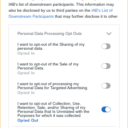
IAB’s list of downstream participants. This information may
also be disclosed by us to third parties on the
IAB’s List of
Downstream Participants
that may further disclose it to other
third parties.
Please note that this website/app uses one or more Google
Personal Data Processing Opt Outs
services and may gather and store information including but
not limited to your visit or usage behaviour. You may click to
I want to opt-out of the Sharing of my
personal data.
grant or deny consent to Google and its third-party tags to
Opted In
use your data for below specified purposes in below Google
consent section.
I want to opt-out of the Sale of my
Personal Data.
Opted In
I want to opt-out of processing my
Personal Data for Targeted Advertising.
1989. június 29. Gördeszkás fiú telefonál egy
Opted In
utcai fülkében. MTI Fotó: Pintér Márta
I want to opt-out of Collection, Use,
Retention, Sale, and/or Sharing of my
Personal Data that Is Unrelated with the
Purposes for which it was collected.
Opted Out