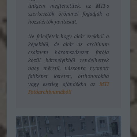
linkjein megtehetitek, az MTI-s
szerkesztők örömmel fogadják a
hozzáértők javításait.
Ne feledjétek hogy akár ezekből a
képekből, de akár az archívum
csaknem háromszázezer fotója
közül bármelyikből rendelhettek
nagy méretű, vászonra nyomott
faliképet kereten, otthonotokba
vagy esetleg ajándékba az
MTI
Fotóarchívumából!