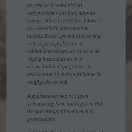
az erre a célra átalakított
mélypincében tároljuk, állandó
hőmérsékleten 18 Celsius-fokon és
60%-os relatív páratartalom
mellett. Külön speciális biztonsági
helyiséget kaptak a tűz- és
robbanásveszélyes, az ’50-es évek
végéig használatban lévő
nitrocellulóz-alapú filmek. Az
archívumot 24 órás ipari kamerás
megfigyelés is védi.
A gyűjtemény még a Magyar
Televízió egykori, mintegy 1 millió
darabos fotógyűjteményével is
gyarapodott!