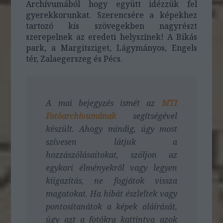
Archívumából hogy együtt idézzük fel
gyerekkorunkat. Szerencsére a képekhez
tartozó kis szövegekben nagyrészt
szerepelnek az eredeti helyszínek! A Bikás
park, a Margitsziget, Lágymányos, Engels
tér, Zalaegerszeg és Pécs.
A mai bejegyzés ismét az
MTI
Fotóarchívumának
segítségével
készült. Ahogy mindig, úgy most
szívesen látjuk a
hozzászólásaitokat, szóljon az
egykori élményekről vagy legyen
kiigazítás, ne fogjátok vissza
magatokat. Ha hibát észleltek vagy
pontosítanátok a képek aláírását,
úgy azt a fotókra kattintva azok