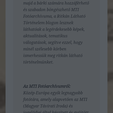
majd a bárki számára hozzáférhető
és szabadon böngészhető MTI
Fotóarchívuma, a Ritkán Látható
Történelem blogon lesznek
láthatóak a legérdekesebb képek,
aktualitások, tematikus
válogatások, segítve ezzel, hogy
minél szélesebb körben
ismerhessük meg ritkán látható
történelmünket.
Az MTI Fotóarchívumról:
Közép-Európa egyik legnagyobb
fotótára, amely alapvetően az MTI
(Magyar Távirati Iroda) és
jogelődjei által készített és gyűjtött