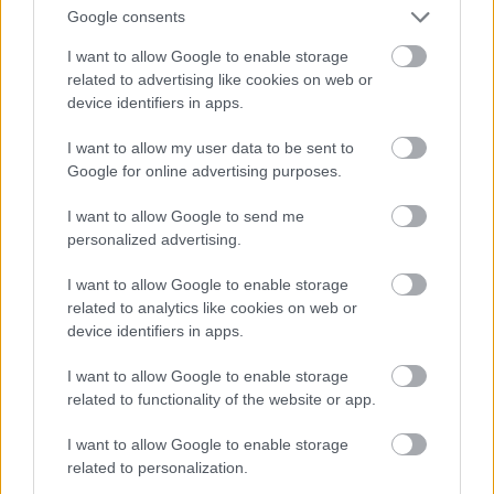
Google consents
I want to allow Google to enable storage
related to advertising like cookies on web or
device identifiers in apps.
I want to allow my user data to be sent to
Google for online advertising purposes.
I want to allow Google to send me
personalized advertising.
I want to allow Google to enable storage
related to analytics like cookies on web or
device identifiers in apps.
1963. július 10. Zalaegerszeg. Gyerekek
I want to allow Google to enable storage
játszanak a malomárokban a Böhm-
related to functionality of the website or app.
malom épülete mellett. MTI Fotó: Lajos
I want to allow Google to enable storage
György
related to personalization.