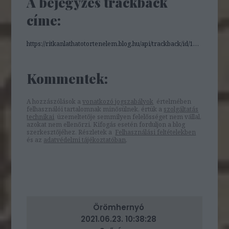
A bejegyzés trackback
címe:
https://ritkanlathatotortenelem.blog.hu/api/trackback/id/16595850
Kommentek:
A hozzászólások a
vonatkozó jogszabályok
értelmében
felhasználói tartalomnak minősülnek, értük a
szolgáltatás
technikai
üzemeltetője semmilyen felelősséget nem vállal,
azokat nem ellenőrzi. Kifogás esetén forduljon a blog
szerkesztőjéhez. Részletek a
Felhasználási feltételekben
és az
adatvédelmi tájékoztatóban
.
Örömhernyó
2021.06.23. 10:38:28