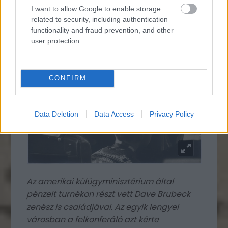
I want to allow Google to enable storage
related to security, including authentication
functionality and fraud prevention, and other
user protection.
CONFIRM
Data Deletion
Data Access
Privacy Policy
Az amerikai külügyminisztérium által
pénzelt turnékon részt vett Dave Brubeck
zenész is családjával. Az egyik lengyel
városban a felkonferáló azt kérte