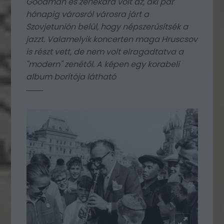
Goodman és zenekara volt az, aki pár
hónapig városról városra járt a
Szovjetunión belül, hogy népszerűsítsék a
jazzt. Valamelyik koncerten maga Hruscsov
is részt vett, de nem volt elragadtatva a
"modern" zenétől. A képen egy korabeli
album borítója látható