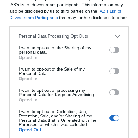
IAB’s list of downstream participants. This information may
also be disclosed by us to third parties on the
IAB’s List of
Downstream Participants
that may further disclose it to other
third parties.
A turnékkal párhuzamosan az amerikaiak
Please note that this website/app uses one or more Google
Personal Data Processing Opt Outs
services and may gather and store information including but
nemzetközi rádiójában, a Voice of
not limited to your visit or usage behaviour. You may click to
I want to opt-out of the Sharing of my
Americában 1955-től egy külön műsort
personal data.
grant or deny consent to Google and its third-party tags to
szenteltek a jazznek, a Jazz Hourt, aminek
Opted In
use your data for below specified purposes in below Google
az volt a célja, hogy külföldön is fogható
consent section.
I want to opt-out of the Sale of my
adásokkal tegyék népszerűvé a jazzt. A
Personal Data.
Opted In
képen Willis Conover műsorvezető Louis
Armstronggal
I want to opt-out of processing my
Personal Data for Targeted Advertising.
Opted In
I want to opt-out of Collection, Use,
Retention, Sale, and/or Sharing of my
Personal Data that Is Unrelated with the
Purposes for which it was collected.
Opted Out