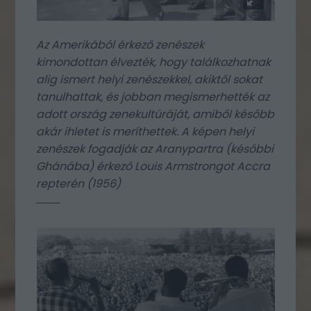
Az Amerikából érkező zenészek
kimondottan élvezték, hogy találkozhatnak
alig ismert helyi zenészekkel, akiktől sokat
tanulhattak, és jobban megismerhették az
adott ország zenekultúráját, amiből később
akár ihletet is meríthettek. A képen helyi
zenészek fogadják az Aranypartra (későbbi
Ghánába) érkező Louis Armstrongot Accra
repterén (1956)