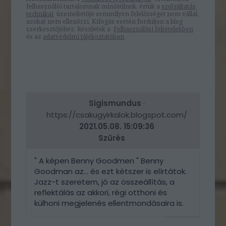
felhasználói tartalomnak minősülnek, értük a
szolgáltatás
technikai
üzemeltetője semmilyen felelősséget nem vállal,
azokat nem ellenőrzi. Kifogás esetén forduljon a blog
szerkesztőjéhez. Részletek a
Felhasználási feltételekben
és az
adatvédelmi tájékoztatóban
.
Sigismundus
·
https://csakugyirkalok.blogspot.com/
2021.05.08. 15:09:36
Szűrés
" A képen Benny Goodmen " Benny
Goodman az... és ezt kétszer is elírtátok.
Jazz-t szeretem, jó az összeállítás, a
reflektálás az akkori, régi otthoni és
külhoni megjelenés ellentmondásaira is.
VÁLASZ