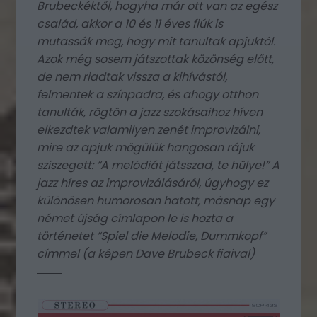
Brubeckéktől, hogyha már ott van az egész
család, akkor a 10 és 11 éves fiúk is
mutassák meg, hogy mit tanultak apjuktól.
Azok még sosem játszottak közönség előtt,
de nem riadtak vissza a kihívástól,
felmentek a színpadra, és ahogy otthon
tanulták, rögtön a jazz szokásaihoz híven
elkezdtek valamilyen zenét improvizálni,
mire az apjuk mögülük hangosan rájuk
sziszegett: “A melódiát játsszad, te hülye!” A
jazz híres az improvizálásáról, úgyhogy ez
különösen humorosan hatott, másnap egy
német újság címlapon le is hozta a
történetet “Spiel die Melodie, Dummkopf”
címmel (a képen Dave Brubeck fiaival)