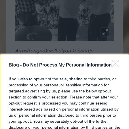
Armstrongnak volt olyan koncertje
Afrikában, ahol százezres tömeg előtt
játszott (Aranypart, 1956)
Blog -
Do Not Process My Personal Information
If you wish to opt-out of the sale, sharing to third parties, or
processing of your personal or sensitive information for
targeted advertising by us, please use the below opt-out
section to confirm your selection. Please note that after your
opt-out request is processed you may continue seeing
interest-based ads based on personal information utilized by
us or personal information disclosed to third parties prior to
your opt-out. You may separately opt-out of the further
disclosure of your personal information by third parties on the