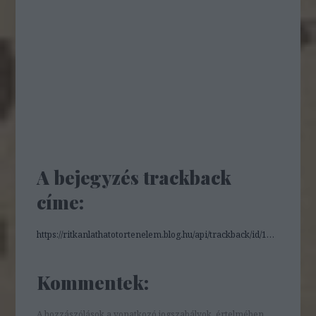
A bejegyzés trackback
címe:
https://ritkanlathatotortenelem.blog.hu/api/trackback/id/16525790
Kommentek:
A hozzászólások a
vonatkozó jogszabályok
értelmében