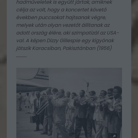
hadműveletek is együtt jártak, amiknek
célja az volt, hogy a koncertet követő
években puccsokat hajtsanak végre,
melyek után olyan vezetőt állítanak az
adott ország élére, aki szimpatizál az USA-
val. A képen Dizzy Gillespie egy kígyónak
játszik Karacsiban, Pakisztánban (1956)