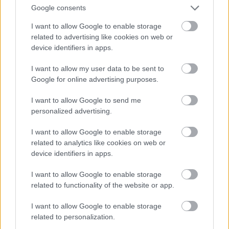
Google consents
I want to allow Google to enable storage
related to advertising like cookies on web or
device identifiers in apps.
I want to allow my user data to be sent to
Google for online advertising purposes.
Magyarországon a jazz eleinte tiltott,
I want to allow Google to send me
később a tűrt kategóriába tartozott. 1956-
personalized advertising.
ban magyar jazz-zenészek az amerikai
nagykövetség segítségével felvettek pár
I want to allow Google to enable storage
related to analytics like cookies on web or
számot, amit sikerült kicsempészniük
device identifiers in apps.
Nyugatra. Így volt lehetséges, hogy 1956.
november 23-án a Voice of America
I want to allow Google to enable storage
rádióban magyar zenészek számait
related to functionality of the website or app.
játszották világszerte. A képen Szabó
I want to allow Google to enable storage
Gábor, akinek
Sztálinváros blues
című
related to personalization.
számát is leadták az amerikai rádióban