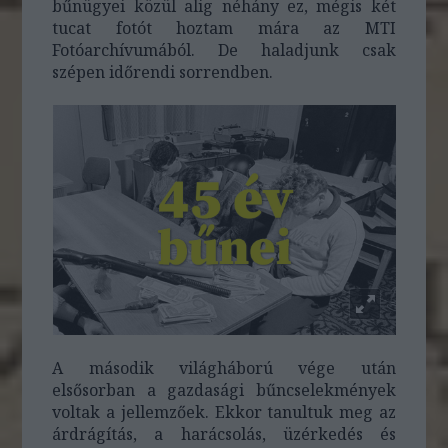
bűnügyei közül alig néhány ez, mégis két
tucat fotót hoztam mára az MTI
Fotóarchívumából. De haladjunk csak
szépen időrendi sorrendben.
A második világháború vége után
elsősorban a gazdasági bűncselekmények
voltak a jellemzőek. Ekkor tanultuk meg az
árdrágítás, a harácsolás, üzérkedés és