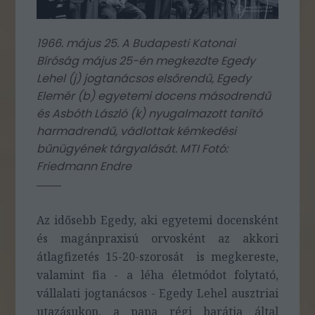
1966. május 25. A Budapesti Katonai
Bíróság május 25-én megkezdte Egedy
Lehel (j) jogtanácsos elsőrendű, Egedy
Elemér (b) egyetemi docens másodrendű
és Asbóth László (k) nyugalmazott tanító
harmadrendű, vádlottak kémkedési
bűnügyének tárgyalását. MTI Fotó:
Friedmann Endre
Az idősebb Egedy, aki egyetemi docensként
és magánpraxisú orvosként az akkori
átlagfizetés 15-20-szorosát is megkereste,
valamint fia - a léha életmódot folytató,
vállalati jogtanácsos - Egedy Lehel ausztriai
utazásukon, a papa régi barátja által