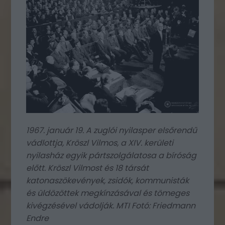
1967. január 19. A zuglói nyilasper elsőrendű
vádlottja, Kröszl Vilmos, a XIV. kerületi
nyilasház egyik pártszolgálatosa a bíróság
előtt. Kröszl Vilmost és 18 társát
katonaszökevények, zsidók, kommunisták
és üldözöttek megkínzásával és tömeges
kivégzésével vádolják. MTI Fotó: Friedmann
Endre