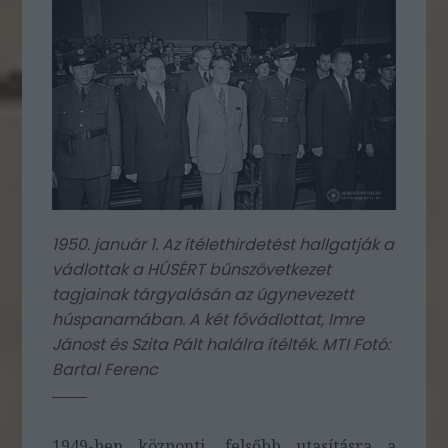
1950. január 1. Az ítélethirdetést hallgatják a
vádlottak a HÚSÉRT bűnszövetkezet
tagjainak tárgyalásán az úgynevezett
húspanamában. A két fővádlottat, Imre
Jánost és Szita Pált halálra ítélték. MTI Fotó:
Bartal Ferenc
1949-ben központi, felsőbb utasításra a