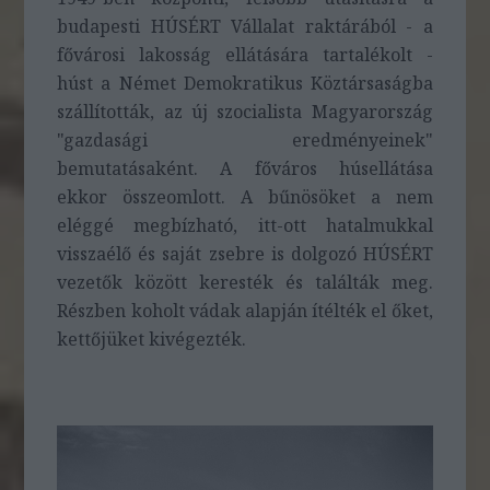
budapesti HÚSÉRT Vállalat raktárából - a
fővárosi lakosság ellátására tartalékolt -
húst a Német Demokratikus Köztársaságba
szállították, az új szocialista Magyarország
"gazdasági eredményeinek"
bemutatásaként. A főváros húsellátása
ekkor összeomlott. A bűnösöket a nem
eléggé megbízható, itt-ott hatalmukkal
visszaélő és saját zsebre is dolgozó HÚSÉRT
vezetők között keresték és találták meg.
Részben koholt vádak alapján ítélték el őket,
kettőjüket kivégezték.