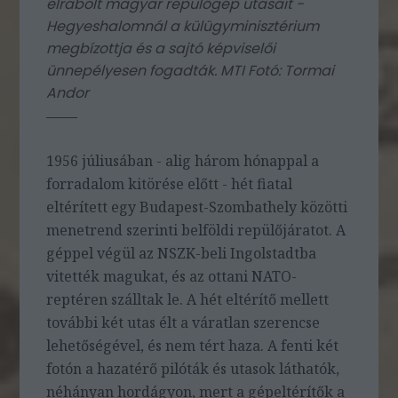
elrabolt magyar repülőgép utasait -
Hegyeshalomnál a külügyminisztérium
megbízottja és a sajtó képviselői
ünnepélyesen fogadták. MTI Fotó: Tormai
Andor
1956 júliusában - alig három hónappal a
forradalom kitörése előtt - hét fiatal
eltérített egy Budapest-Szombathely közötti
menetrend szerinti belföldi repülőjáratot. A
géppel végül az NSZK-beli Ingolstadtba
vitették magukat, és az ottani NATO-
reptéren szálltak le. A hét eltérítő mellett
további két utas élt a váratlan szerencse
lehetőségével, és nem tért haza. A fenti két
fotón a hazatérő pilóták és utasok láthatók,
néhányan hordágyon, mert a gépeltérítők a