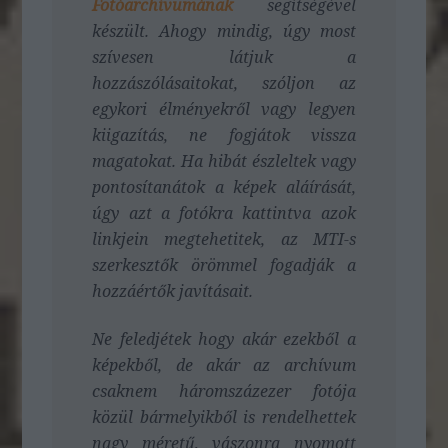
Fotóarchívumának
segítségével
készült. A
hogy mindig, úgy most
szívesen látjuk a
hozzászólásaitokat, szóljon az
egykori élményekről vagy legyen
kiigazítás, ne fogjátok vissza
magatokat. Ha hibát észleltek vagy
pontosítanátok a képek aláírását,
úgy azt a fotókra kattintva azok
linkjein megtehetitek, az MTI-s
szerkesztők örömmel fogadják a
hozzáértők javításait.
Ne feledjétek hogy akár ezekből a
képekből, de akár az archívum
csaknem háromszázezer fotója
közül bármelyikből is rendelhettek
nagy méretű, vászonra nyomott