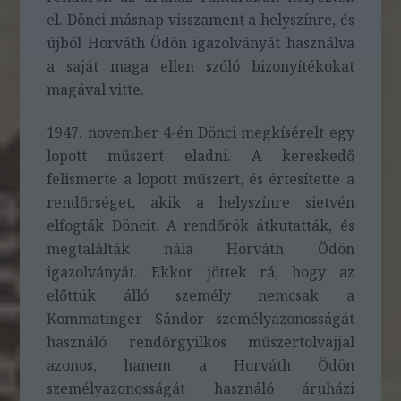
el. Dönci másnap visszament a helyszínre, és
újból Horváth Ödön igazolványát használva
a saját maga ellen szóló bizonyítékokat
magával vitte.
1947. november 4-én Dönci megkísérelt egy
lopott műszert eladni. A kereskedő
felismerte a lopott műszert, és értesítette a
rendőrséget, akik a helyszínre sietvén
elfogták Döncit. A rendőrök átkutatták, és
megtalálták nála Horváth Ödön
igazolványát. Ekkor jöttek rá, hogy az
előttük álló személy nemcsak a
Kommatinger Sándor személyazonosságát
használó rendőrgyilkos műszertolvajjal
azonos, hanem a Horváth Ödön
személyazonosságát használó áruházi