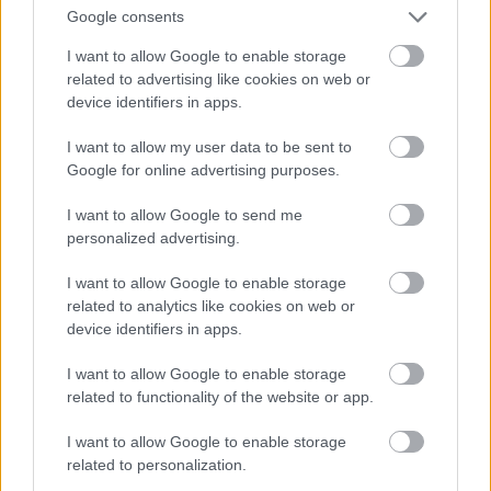
észrevették a Csaba utcai gyilkosság és a
Google consents
Üllői úti betörés közötti párhuzamot.
I want to allow Google to enable storage
Feltételezték, hogy a kirakat felőli
related to advertising like cookies on web or
behatolással dolgozó rabló műszerekre
device identifiers in apps.
specializálta magát, illetve hogy idővel
I want to allow my user data to be sent to
értékesíteni akarja majd a megszerzett
Google for online advertising purposes.
műszereket, ezért az ezzel foglalkozó
vállalkozókat beszervezték. Hekus azonban
I want to allow Google to send me
personalized advertising.
türelmes volt, csak hosszú idő után kezdett
orgazdákat keresni. 1947 őszén egy
I want to allow Google to enable storage
műszerkereskedőnél bukkant fel az egyik
related to analytics like cookies on web or
Csaba utcából lopott mikroszkóp, a
device identifiers in apps.
vállalkozó ügyfélnyilvántartásából pedig
I want to allow Google to enable storage
ismét a Kommatinger névhez jutottak a
related to functionality of the website or app.
nyomozók, ekkor vált bizonyossá, hogy a
Csaba utcában agyonlőtt rendőr csakugyan
I want to allow Google to enable storage
related to personalization.
gyilkosának nevét írta föl a noteszébe.