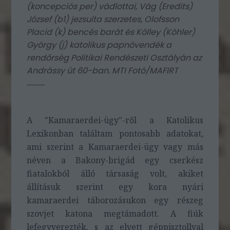
(koncepciós per) vádlottai, Vág (Eredits)
József (b1) jezsuita szerzetes, Olofsson
Placid (k) bencés barát és Kölley (Köhler)
György (j) katolikus papnövendék a
rendőrség Politikai Rendészeti Osztályán az
Andrássy út 60-ban. MTI Fotó/MAFIRT
A "Kamaraerdei-ügy"-ről a Katolikus
Lexikonban találtam pontosabb adatokat,
ami szerint a Kamaraerdei-ügy vagy más
néven a Bakony-brigád egy cserkész
fiatalokból álló társaság volt, akiket
állításuk szerint egy kora nyári
kamaraerdei táborozásukon egy
részeg
szovjet katona megtámadott. A fiúk
lefegyverezték, s az elvett géppisztollyal