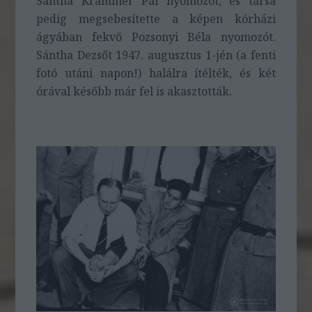
Sántha Krámmer Pál nyomozót, és társa
pedig megsebesítette a képen kórházi
ágyában fekvő Pozsonyi Béla nyomozót.
Sántha Dezsőt 1947. augusztus 1-jén (a fenti
fotó utáni napon!) halálra ítélték, és két
órával később már fel is akasztották.