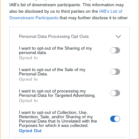
IAB’s list of downstream participants. This information may
hatóságok megtévesztésére.
also be disclosed by us to third parties on the
IAB’s List of
Downstream Participants
that may further disclose it to other
1947. március 12-én Hekus Dönci Budán, a
third parties.
Városmajor környékén egy gyógyszertárba
Please note that this website/app uses one or more Google
Personal Data Processing Opt Outs
hatolt be a kirakaton keresztül, ám a
services and may gather and store information including but
helyszínről való távozáskor Horváth Lajos
not limited to your visit or usage behaviour. You may click to
I want to opt-out of the Sharing of my
personal data.
rendőrrel találkozott. A járőr igazoltatta, és
grant or deny consent to Google and its third-party tags to
Opted In
use your data for below specified purposes in below Google
felírta füzetébe a Dönci által bemondott
consent section.
Kommatinger nevet. Dönci a Városmajor és
I want to opt-out of the Sale of my
Personal Data.
Csaba utca sarkán bevárta az őt korábban
Opted In
igazoltató rendőrt és orvul agyonlőtte, az
I want to opt-out of processing my
álnevét tartalmazó füzetet azonban valami
Personal Data for Targeted Advertising.
Opted In
miatt nem vette el, így az a nyomozók
birtokába jutott. A rendőrgyilkosság után
I want to opt-out of Collection, Use,
Retention, Sale, and/or Sharing of my
két nappal újabb betörés következett: az
Personal Data that Is Unrelated with the
Purposes for which it was collected.
Üllői út 7. szám alatti műszerboltot rabolta
Opted Out
ki, szintén a kirakaton keresztül. A rendőrök