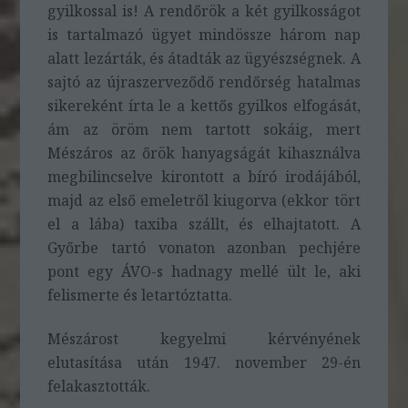
gyilkossal is! A rendőrök a két gyilkosságot
is tartalmazó ügyet mindössze három nap
alatt lezárták, és átadták az ügyészségnek. A
sajtó az újraszerveződő rendőrség hatalmas
sikereként írta le a kettős gyilkos elfogását,
ám az öröm nem tartott sokáig, mert
Mészáros az őrök hanyagságát kihasználva
megbilincselve kirontott a bíró irodájából,
majd az első emeletről kiugorva (ekkor tört
el a lába) taxiba szállt, és elhajtatott. A
Győrbe tartó vonaton azonban pechjére
pont egy ÁVO-s hadnagy mellé ült le, aki
felismerte és letartóztatta.
Mészárost kegyelmi kérvényének
elutasítása után 1947. november 29-én
felakasztották.