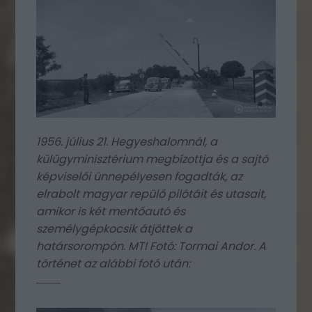
1956. július 21. Hegyeshalomnál, a
külügyminisztérium megbízottja és a sajtó
képviselői ünnepélyesen fogadták, az
elrabolt magyar repülő pilótáit és utasait,
amikor is két mentőautó és
személygépkocsik átjöttek a
határsorompón. MTI Fotó: Tormai Andor. A
történet az alábbi fotó után: