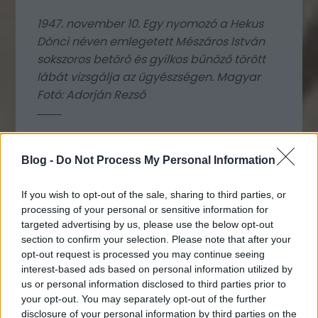
1947. november 10. Egy nyomozó a Hekus
Dönci néven emlegetett Mészáros István
sokszoros betörő és gyilkos bűnöző törött
lábát vizsgálja az ügyészségen. Magyar
Fotó: Adorján Rezső
Mészáros a háború utáni évek egyik
Blog -
Do Not Process My Personal Information
legismertebb magyarországi bűnözője.
Nevéhez gyilkosságok mellett az őt üldöző
If you wish to opt-out of the sale, sharing to third parties, or
hatóságok elől történt vakmerő szökések
processing of your personal or sensitive information for
fűződnek. Szökései és az utána folyó
targeted advertising by us, please use the below opt-out
section to confirm your selection. Please note that after your
nyomozás rávilágított az
újraszerveződő
opt-out request is processed you may continue seeing
magyar rendőrség működési problémáira. A
interest-based ads based on personal information utilized by
több álnevet is használó Mészáros
us or personal information disclosed to third parties prior to
betörésekkel és lopásokkal kezdte, az ekkor
your opt-out. You may separately opt-out of the further
szerzett iratokat használta a későbbiekben a
disclosure of your personal information by third parties on the