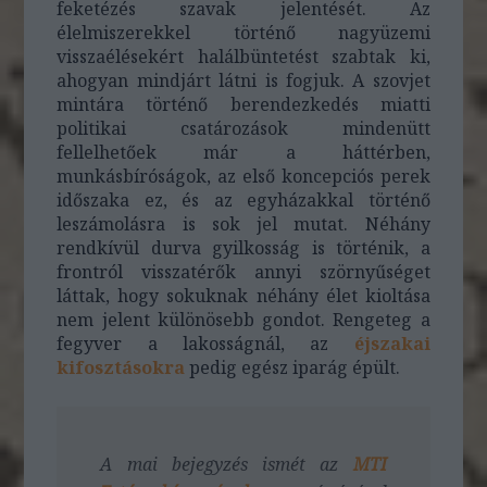
feketézés szavak jelentését. Az
élelmiszerekkel történő nagyüzemi
visszaélésekért halálbüntetést szabtak ki,
ahogyan mindjárt látni is fogjuk. A szovjet
mintára történő berendezkedés miatti
politikai csatározások mindenütt
fellelhetőek már a háttérben,
munkásbíróságok, az első koncepciós perek
időszaka ez, és az egyházakkal történő
leszámolásra is sok jel mutat. Néhány
rendkívül durva gyilkosság is történik, a
frontról visszatérők annyi szörnyűséget
láttak, hogy sokuknak néhány élet kioltása
nem jelent különösebb gondot. Rengeteg a
fegyver a lakosságnál, az
éjszakai
kifosztásokra
pedig egész iparág épült.
A mai bejegyzés ismét az
MTI