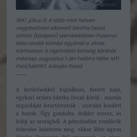
1947. július 31. A több mint hetven
nagybetörést elkövető Sántha Dezső
artista (középen) szembesítésen Pozsonyi
Béla rendőr kórházi ágyánál a János
Kórházban. A rögtönítélő bíróság Sánthát
másnap, augusztus 1-jén halálra ítélte. MTI
Fotó/MAFIRT: Adorján Rezső
A betörésekkel foglalkozó, festett hajú,
egykori artista Sántha Dezső körül - miután
orgazdáját letartóztatták - szorulni kezdett
a hurok. Úgy gondolta, dollárt szerez, és
lelép az országból. A pénzátadást rendőrök
érkezése hiúsította meg, ekkor lőtte agyon