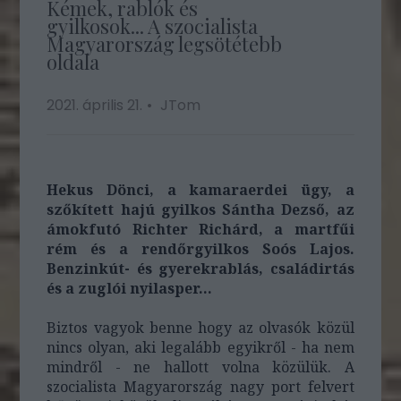
Kémek, rablók és
gyilkosok... A szocialista
Magyarország legsötétebb
oldala
2021. április 21.
JTom
Hekus Dönci, a kamaraerdei ügy, a
szőkített hajú gyilkos Sántha Dezső, az
ámokfutó Richter Richárd, a martfűi
rém és a rendőrgyilkos Soós Lajos.
Benzinkút- és gyerekrablás, családirtás
és a zuglói nyilasper...
Biztos vagyok benne hogy az olvasók közül
nincs olyan, aki legalább egyikről - ha nem
mindről - ne hallott volna közülük. A
szocialista Magyarország nagy port felvert