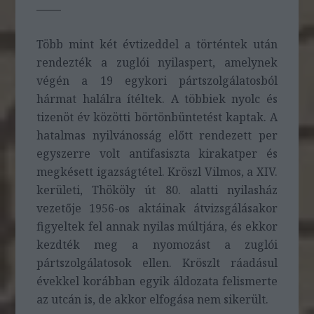
Több mint két évtizeddel a történtek után
rendezték a zuglói nyilaspert, amelynek
végén a 19 egykori pártszolgálatosból
hármat halálra ítéltek. A többiek nyolc és
tizenöt év közötti börtönbüntetést kaptak. A
hatalmas nyilvánosság előtt rendezett per
egyszerre volt antifasiszta kirakatper és
megkésett igazságtétel. Kröszl Vilmos, a XIV.
kerületi, Thököly út 80. alatti nyilasház
vezetője 1956-os aktáinak átvizsgálásakor
figyeltek fel annak nyilas múltjára, és ekkor
kezdték meg a nyomozást a zuglói
pártszolgálatosok ellen. Kröszlt ráadásul
évekkel korábban egyik áldozata felismerte
az utcán is, de akkor elfogása nem sikerült.