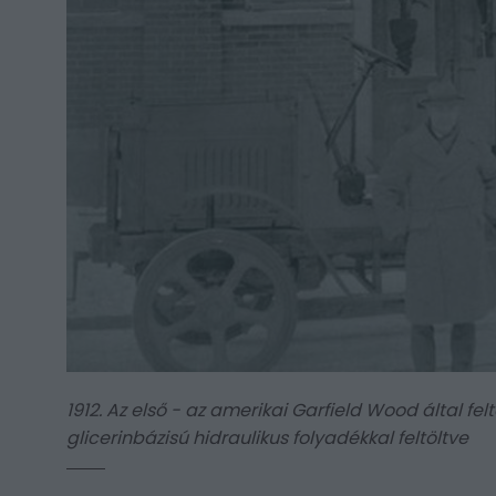
1912. Az első - az amerikai Garfield Wood által fe
glicerinbázisú hidraulikus folyadékkal feltöltve