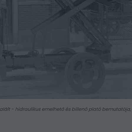
ltalált - hidraulikus emelhető és billenő plató bemutatója