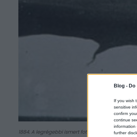
Blog -
Do 
If you wish 
sensitive in
confirm you
continue se
information 
1884. A legrégebbi ismert fotó egy tornádóról Dé
further disc