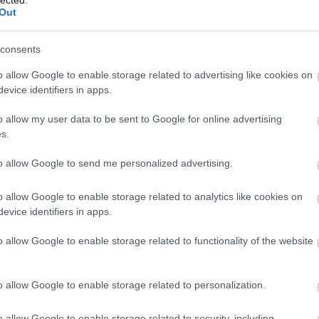
Out
consents
o allow Google to enable storage related to advertising like cookies on
evice identifiers in apps.
o allow my user data to be sent to Google for online advertising
s.
to allow Google to send me personalized advertising.
o allow Google to enable storage related to analytics like cookies on
sátása után. Az óceánjáró hajó merülési vonala alatti ré
evice identifiers in apps.
tja a vízben túl magasra került, emiatt közvetlenül a víz
o allow Google to enable storage related to functionality of the website
ajókkal függőlegesbe állítani, ám ekkor felborult, és nagy
ható részeit az SS Milazzo szállítóhajóba építették be, a
tja után az Osztrák-Magyar Monarchia U14-es tengeralattj
o allow Google to enable storage related to personalization.
o allow Google to enable storage related to security, including