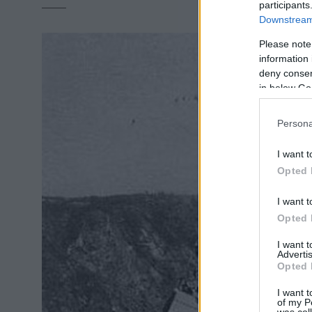
participants
Downstream 
Please note
information 
deny consent
in below Go
Persona
I want t
Opted 
I want t
Opted 
I want 
Advertis
Opted 
I want t
of my P
was col