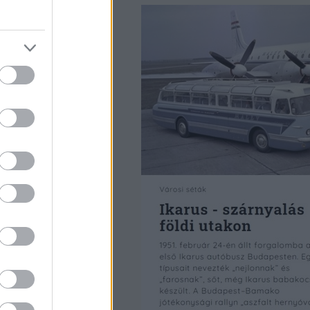
szébe nem töltötték
be csúszás után
részt a sekély vízbe
minek szintén nem
árója azt is