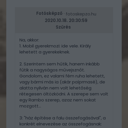
ERRE
Fotósképző
·
fotoskepzo.hu
2020.10.18. 20:30:59
Szűrés
Na, akkor:
1. Mobil gyerekmozi: ide vele. Király
lehetett a gyerekeknek.
2. Szerintem sem hűtik, hanem inkább
fűtik a nagyságos művejsznőt.
Gondolom, ez valami fém ruha lehetett,
vagy bármi más ia (akár paíprmasé), de
alatta nyilván nem volt lehetőség
rétegesen öltözködni. A szerepe sem volt
egy Rambo szerep, azaz nem sokat
mozgott...
3: "ház építése a falu összefogásával", a
konkrét elnevezése az összefogásnak: