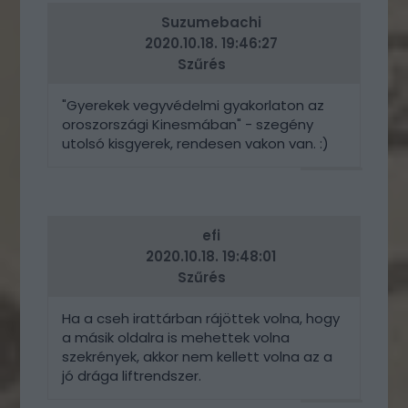
Suzumebachi
2020.10.18. 19:46:27
Szűrés
"Gyerekek vegyvédelmi gyakorlaton az
oroszországi Kinesmában" - szegény
utolsó kisgyerek, rendesen vakon van. :)
VÁLASZ
ERRE
efi
2020.10.18. 19:48:01
Szűrés
Ha a cseh irattárban rájöttek volna, hogy
a másik oldalra is mehettek volna
szekrények, akkor nem kellett volna az a
jó drága liftrendszer.