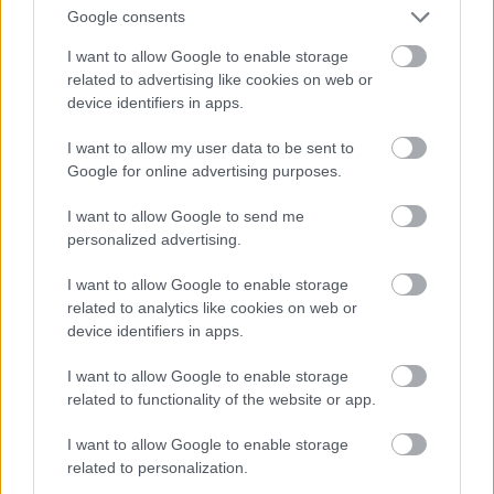
Google consents
1986. január 28. Az utolsó fotók egyike a
Challenger szerencsétlenül járt
I want to allow Google to enable storage
személyzetéről
related to advertising like cookies on web or
device identifiers in apps.
I want to allow my user data to be sent to
Google for online advertising purposes.
I want to allow Google to send me
personalized advertising.
I want to allow Google to enable storage
related to analytics like cookies on web or
device identifiers in apps.
I want to allow Google to enable storage
related to functionality of the website or app.
1987. A jelenlegi brit miniszterelnök Boris
Johnson 23 évesen, első feleségével
I want to allow Google to enable storage
related to personalization.
Allegra Mostyn-Owennel