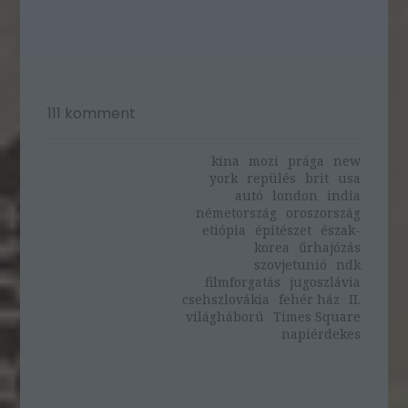
111
komment
kína
mozi
prága
new
york
repülés
brit
usa
autó
london
india
németország
oroszország
etiópia
építészet
észak-
korea
űrhajózás
szovjetunió
ndk
filmforgatás
jugoszlávia
csehszlovákia
fehér ház
II.
világháború
Times Square
napiérdekes