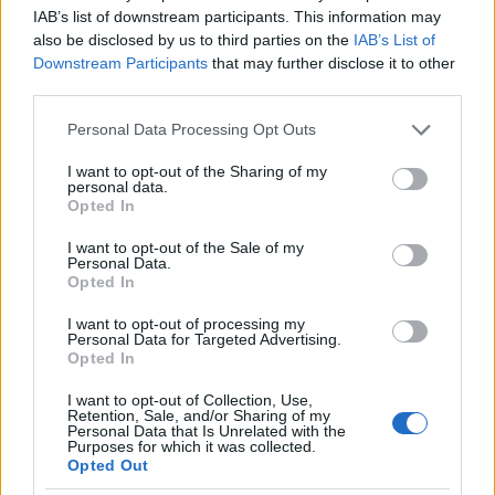
IAB’s list of downstream participants. This information may
also be disclosed by us to third parties on the
IAB’s List of
Downstream Participants
that may further disclose it to other
1984. Az észak-koreai diktátor Kim Ir Szen
third parties.
keletnémet látogatásán egy ötgyermekes
Please note that this website/app uses one or more Google
családnál
Personal Data Processing Opt Outs
services and may gather and store information including but
not limited to your visit or usage behaviour. You may click to
I want to opt-out of the Sharing of my
personal data.
grant or deny consent to Google and its third-party tags to
Opted In
use your data for below specified purposes in below Google
consent section.
I want to opt-out of the Sale of my
Personal Data.
Opted In
I want to opt-out of processing my
Personal Data for Targeted Advertising.
Opted In
I want to opt-out of Collection, Use,
Retention, Sale, and/or Sharing of my
Personal Data that Is Unrelated with the
Purposes for which it was collected.
Opted Out