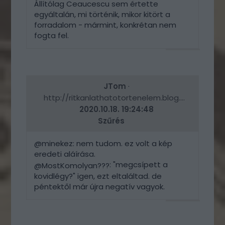
Állítólag Ceaucescu sem értette
egyáltalán, mi történik, mikor kitört a
forradalom - mármint, konkrétan nem
fogta fel.
VÁLASZ
ERRE
JTom
·
http://ritkanlathatotortenelem.blog.hu
2020.10.18. 19:24:48
Szűrés
@minekez: nem tudom. ez volt a kép
eredeti aláírása.
: "megcsípett a
@MostKomolyan???
kovidlégy?" igen, ezt eltaláltad. de
péntektől már újra negatív vagyok.
VÁLASZ
ERRE