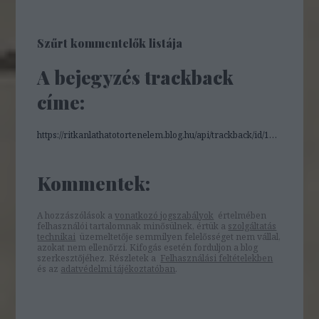
Szűrt kommentelők listája
A bejegyzés trackback
címe:
https://ritkanlathatotortenelem.blog.hu/api/trackback/id/16243396
Kommentek:
A hozzászólások a
vonatkozó jogszabályok
értelmében
felhasználói tartalomnak minősülnek, értük a
szolgáltatás
technikai
üzemeltetője semmilyen felelősséget nem vállal,
azokat nem ellenőrzi. Kifogás esetén forduljon a blog
szerkesztőjéhez. Részletek a
Felhasználási feltételekben
és az
adatvédelmi tájékoztatóban
.