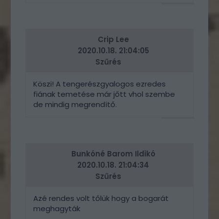
VÁLASZ
ERRE
Crip Lee
2020.10.18. 21:04:05
Szűrés
Köszi! A tengerészgyalogos ezredes
fiának temetése már jőtt vhol szembe
de mindig megrendítő.
VÁLASZ
ERRE
Bunkóné Barom Ildikó
2020.10.18. 21:04:34
Szűrés
Azé rendes volt tőlük hogy a bogarát
meghagyták