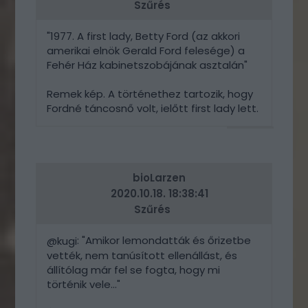
Szűrés
"1977. A first lady, Betty Ford (az akkori
amerikai elnök Gerald Ford felesége) a
Fehér Ház kabinetszobájának asztalán"
Remek kép. A történethez tartozik, hogy
Fordné táncosnő volt, ielőtt first lady lett.
VÁLASZ
ERRE
bioLarzen
2020.10.18. 18:38:41
Szűrés
: "Amikor lemondatták és őrizetbe
@kugi
vették, nem tanúsított ellenállást, és
állítólag már fel se fogta, hogy mi
történik vele..."