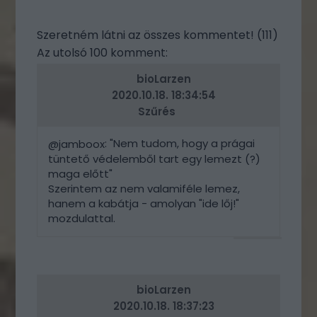
Szeretném látni az összes kommentet! (111)
Az utolsó 100 komment:
bioLarzen
2020.10.18. 18:34:54
Szűrés
: "Nem tudom, hogy a prágai
@jamboox
tüntető védelemből tart egy lemezt (?)
maga előtt"
Szerintem az nem valamiféle lemez,
hanem a kabátja - amolyan "ide lőj!"
mozdulattal.
VÁLASZ
ERRE
bioLarzen
2020.10.18. 18:37:23