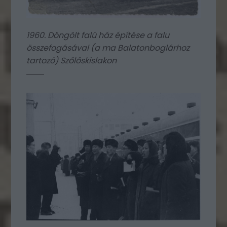
1960. Döngölt falú ház építése a falu
összefogásával (a ma Balatonboglárhoz
tartozó) Szőlőskislakon