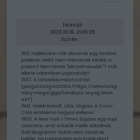
VÁLASZ
ERRE
fareszjó
2020.10.18. 21:05:28
Szűrés
902. Hajléktalan nők alszanak egy londoni
parkban: Miért nem fekszenek inkább a
padon? Nem lenne "kényelmesebb"? Volt
ellene valamilyen jogszabály?
1937. A társadalombiztosítási
igazgatóság irattára, Prága, Csehország:
Hány mega/giga/terabyte anyag lehet
ez?:)
1941. Vidéki kisbolt. USA, Virginia: A Coca-
Cola embléma nagyon kellene!
1955. A New York-i Times Square egy napi
szemete, amit a kukák mellé dobálnak,
540 kilogramm: Sokat nem tanultak
belőle, ha megnézem egy Kojak részt