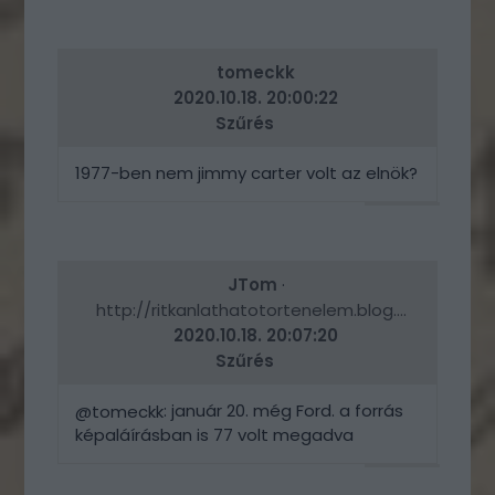
VÁLASZ
ERRE
tomeckk
2020.10.18. 20:00:22
Szűrés
1977-ben nem jimmy carter volt az elnök?
VÁLASZ
ERRE
JTom
·
http://ritkanlathatotortenelem.blog.hu
2020.10.18. 20:07:20
Szűrés
: január 20. még Ford. a forrás
@tomeckk
képaláírásban is 77 volt megadva
VÁLASZ