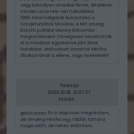
vagy bármilyen amerikai filmet, általában
minden utca tele van hulladékkal.
1966. Kínai hallgatók kiutasítása a
Szovjetunióból, Moszkva. A két ország
közötti politikai viszony kölcsönös
megromlásakor tömegesen távolították
el a moszkvai egyetemre járó kínai
fiatalokat, elsősorban vonattal: Mintha
tiltakoznának is ellene...vagy énekelnek?
VÁLASZ
ERRE
fareszjó
2020.10.18. 21:07:37
Szűrés
: Én is alaposan megnéztem,
@bioLarzen
de tényleg mintha egy táblát tartana
maga előtt, de nehéz eldönteni.