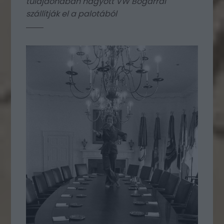
tulajdonában hagyott VW Bogárral
szállítják el a palotából