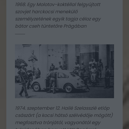
1968. Egy Molotov-koktéllal felgyújtott
szovjet harckocsi menekülő
személyzetének egyik tagja céloz egy
bátor cseh tüntetőre Prágában
1974. szeptember 12. Hailé Szelasszié etióp
császárt (a kocsi hátsó szélvédője mögött)
megfosztva trónjától, vagyonától egy