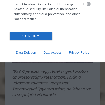
I want to allow Google to enable storage
related to security, including authentication
functionality and fraud prevention, and other
user protection.
CONFIRM
Data Deletion
Data Access
Privacy Policy
1999. Gyerekek vegyvédelmi gyakorlaton
az oroszországi Kinesmában. Talán a
városban található Vegyészeti
Technológiai Egyetem miatt, de lehet akár
sima polgári védelmi is