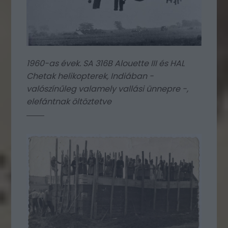
1960-as évek. SA 316B Alouette III és HAL
Chetak helikopterek, Indiában -
valószínűleg valamely vallási ünnepre -,
elefántnak öltöztetve