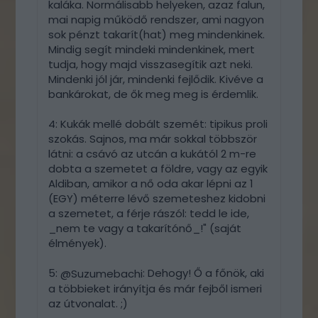
kaláka. Normálisabb helyeken, azaz falun,
mai napig működő rendszer, ami nagyon
sok pénzt takarít(hat) meg mindenkinek.
Mindig segít mindeki mindenkinek, mert
tudja, hogy majd visszasegítik azt neki.
Mindenki jól jár, mindenki fejlődik. Kivéve a
bankárokat, de ők meg meg is érdemlik.
4: Kukák mellé dobált szemét: tipikus proli
szokás. Sajnos, ma már sokkal többször
látni: a csávó az utcán a kukától 2 m-re
dobta a szemetet a földre, vagy az egyik
Aldiban, amikor a nő oda akar lépni az 1
(EGY) méterre lévő szemeteshez kidobni
a szemetet, a férje rászól: tedd le ide,
_nem te vagy a takarítónő_!" (saját
élmények).
5:
: Dehogy! Ő a főnök, aki
@Suzumebachi
a többieket irányítja és már fejből ismeri
az útvonalat. ;)