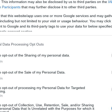
. This information may also be disclosed by us to third parties on the
IA
Participants
that may further disclose it to other third parties.
 that this website/app uses one or more Google services and may gath
including but not limited to your visit or usage behaviour. You may click 
 to Google and its third-party tags to use your data for below specifi
ogle consent section.
lekményeit bemutató sorozatunkat immár a tizenkettedik rés
égével készült.
l Data Processing Opt Outs
o opt-out of the Sharing of my personal data.
In
o opt-out of the Sale of my Personal Data.
In
 derítette fel. Ő volt ebben az időszaknak az elsőszámú s
to opt-out of processing my Personal Data for Targeted
az ÁVH kötelékében is tevékenykedett.
ing.
In
ügyminisztérium bűnüldözési alosztályának vezetőjekén
o opt-out of Collection, Use, Retention, Sale, and/or Sharing
ncselekményekről.
A Tükör 1968. március 19-én
jelentette 
ersonal Data that Is Unrelated with the Purposes for which it
lected.