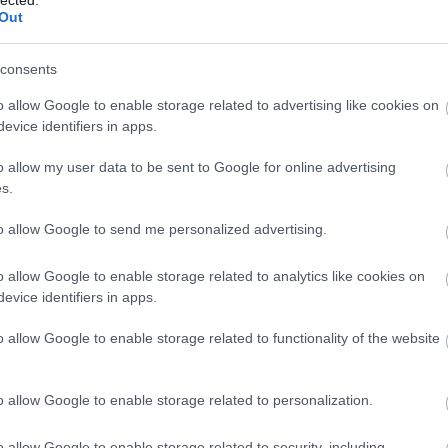
mely az eltűnt vőlegényről szólt.
Out
consents
o allow Google to enable storage related to advertising like cookies on
evice identifiers in apps.
o allow my user data to be sent to Google for online advertising
s.
to allow Google to send me personalized advertising.
o allow Google to enable storage related to analytics like cookies on
evice identifiers in apps.
o allow Google to enable storage related to functionality of the website
Tükör, 1968. március 12.
)
o allow Google to enable storage related to personalization.
 élt a Palotás család. "Miután 50 hold földjük nagy rés
o allow Google to enable storage related to security, including