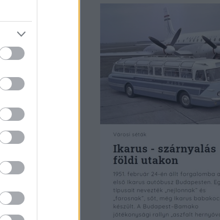
zét a földosztáskor