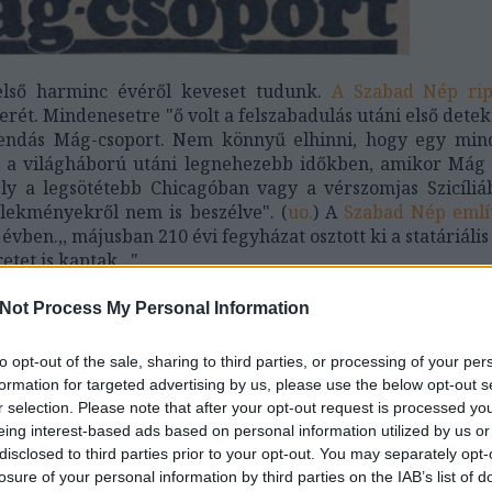
első harminc évéről keveset tudunk.
A Szabad Nép ripo
rét. Mindenesetre "ő volt a felszabadulás utáni első detek
gendás Mág-csoport. Nem könnyű elhinni, hogy egy min
ot a világháború utáni legnehezebb időkben, amikor Mág 
ly a legsötétebb Chicagóban vagy a vérszomjas Szicíliáb
lekményekről nem is beszélve". (
uo.
) A
Szabad Nép említ
 évben.,, májusban 210 évi fegyházat osztott ki a statáriális
retet is kaptak..."
Not Process My Personal Information
to opt-out of the sale, sharing to third parties, or processing of your per
formation for targeted advertising by us, please use the below opt-out s
r selection. Please note that after your opt-out request is processed y
eing interest-based ads based on personal information utilized by us or
disclosed to third parties prior to your opt-out. You may separately opt-
losure of your personal information by third parties on the IAB’s list of