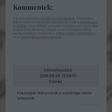
Kommentek:
A hozzászólások a
vonatkozó jogszabályok
értelmében
felhasználói tartalomnak minősülnek, értük a
szolgáltatás
technikai
üzemeltetője semmilyen felelősséget nem vállal,
azokat nem ellenőrzi. Kifogás esetén forduljon a blog
szerkesztőjéhez. Részletek a
Felhasználási feltételekben
és az
adatvédelmi tájékoztatóban
.
hátramozdító
2019.09.29. 12:09:12
Szűrés
Köszönjük! Hiányoztak a vasárnapi ritkás
szieszták...
VÁLASZ