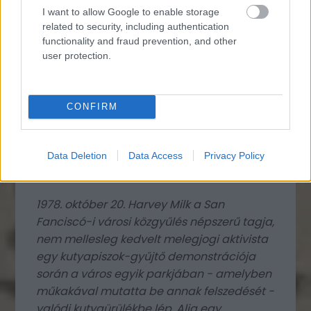
I want to allow Google to enable storage
related to security, including authentication
functionality and fraud prevention, and other
user protection.
CONFIRM
Data Deletion
Data Access
Privacy Policy
1978. október 20. Harvey Milk a San
Fanciscó-i városi közgyűlés népszerű tagja,
nem mellesleg kedvelt melegjogi aktivista
egy kutyapiszok-gyűjtő demonstrációja
során a város egyik parkjában - amelyben
műkakával mutatta be annak felszedését -
valódi kutyaürülékbe lép. Alig egy