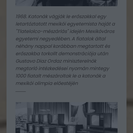
1968. Katonák vágják le erőszakkal egy
letartóztatott mexikói egyetemista haját a
"Tlatelolco-mészárlás" idején Mexikóváros
egyetemi negyedében. A fiatalok által
néhány nappal korábban megtartott és
erőszakba torkollt demonstrációja után
Gustavo Diaz Ordaz miniszterelnök
megtorló intézkedései nyomán mintegy
1000 fiatalt mészároltak le a katonák a
mexikói olimpia előestéjén