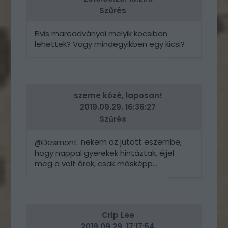
Szűrés
Elvis mareadványai melyik kocsiban
lehettek? Vagy mindegyikben egy kicsi?
VÁLASZ
ERRE
szeme közé, laposan!
2019.09.29. 16:36:27
Szűrés
: nekem az jutott eszembe,
@Desmont
hogy nappal gyerekek hintáztak, éjjel
meg a volt őrök, csak másképp...
VÁLASZ
ERRE
Crip Lee
2019.09.29. 17:17:54