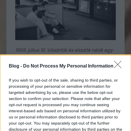
1969. július 16. Vásárlók és eladók nézik egy
Sears áruház műszaki osztályán kiállított
készülékeken az Apollo 11 indítását, White
Blog -
Do Not Process My Personal Information
Plains, New York, Egyesült Államok
If you wish to opt-out of the sale, sharing to third parties, or
processing of your personal or sensitive information for
targeted advertising by us, please use the below opt-out
section to confirm your selection. Please note that after your
opt-out request is processed you may continue seeing
interest-based ads based on personal information utilized by
us or personal information disclosed to third parties prior to
your opt-out. You may separately opt-out of the further
disclosure of your personal information by third parties on the