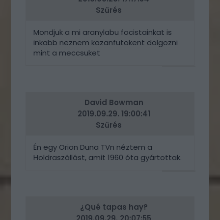
Szűrés
Mondjuk a mi aranylabu focistainkat is
inkabb neznem kazanfutokent dolgozni
mint a meccsuket
VÁLASZ
ERRE
David Bowman
2019.09.29. 19:00:41
Szűrés
Én egy Orion Duna TVn néztem a
Holdraszállást, amit 1960 óta gyártottak.
VÁLASZ
ERRE
¿Qué tapas hay?
2019.09.29. 20:07:55