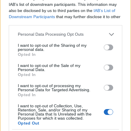
IAB’s list of downstream participants. This information may
also be disclosed by us to third parties on the
IAB’s List of
Downstream Participants
that may further disclose it to other
third parties.
Please note that this website/app uses one or more Google
Personal Data Processing Opt Outs
1977. augusztus 19. Hófehér autókaraván
services and may gather and store information including but
szállítja Elvis Presley földi maradványait a
not limited to your visit or usage behaviour. You may click to
I want to opt-out of the Sharing of my
personal data.
Forest Hills temetőbe, Memphis, Tennessee,
grant or deny consent to Google and its third-party tags to
Opted In
Egyesült Államok
use your data for below specified purposes in below Google
consent section.
I want to opt-out of the Sale of my
Personal Data.
Opted In
I want to opt-out of processing my
Personal Data for Targeted Advertising.
Opted In
I want to opt-out of Collection, Use,
Retention, Sale, and/or Sharing of my
Personal Data that Is Unrelated with the
Purposes for which it was collected.
Opted Out