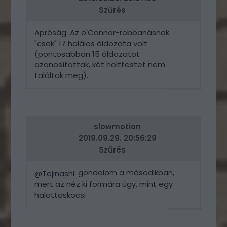
Szűrés
Apróság: Az o'Connor-robbanásnak
"csak" 17 halálos áldozata volt
(pontosabban 15 áldozatot
azonosítottak, két holttestet nem
találtak meg).
VÁLASZ
ERRE
slowmotion
2019.09.29. 20:56:29
Szűrés
: gondolom a másodikban,
@Tejinashi
mert az néz ki formára úgy, mint egy
halottaskocsi
VÁLASZ
ERRE