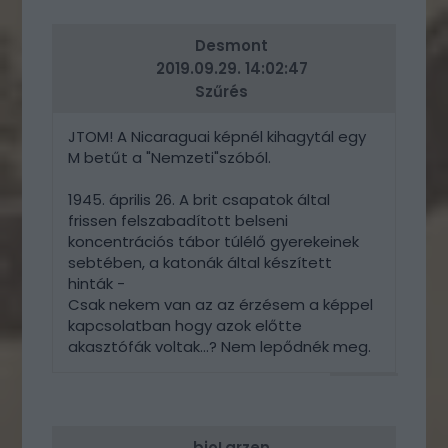
ERRE
Desmont
2019.09.29. 14:02:47
Szűrés
JTOM! A Nicaraguai képnél kihagytál egy
M betűt a "Nemzeti"szóból.
1945. április 26. A brit csapatok által
frissen felszabadított belseni
koncentrációs tábor túlélő gyerekeinek
sebtében, a katonák által készített
hinták -
Csak nekem van az az érzésem a képpel
kapcsolatban hogy azok előtte
akasztófák voltak...? Nem lepődnék meg.
VÁLASZ
ERRE
bioLarzen