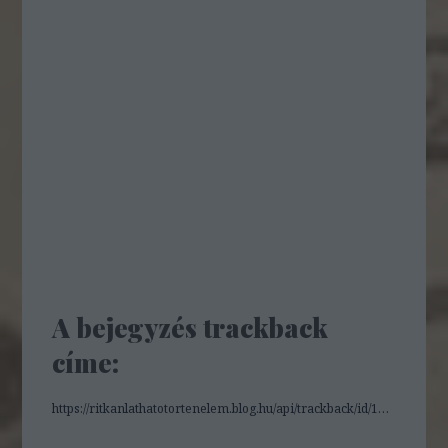
A bejegyzés trackback
címe:
https://ritkanlathatotortenelem.blog.hu/api/trackback/id/15175814