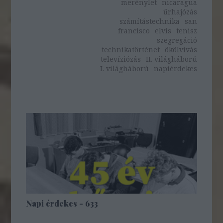
merénylet
nicaragua
űrhajózás
számítástechnika
san
francisco
elvis
tenisz
szegregáció
technikatörténet
ökölvívás
televíziózás
II. világháború
I. világháború
napiérdekes
Napi érdekes - 633