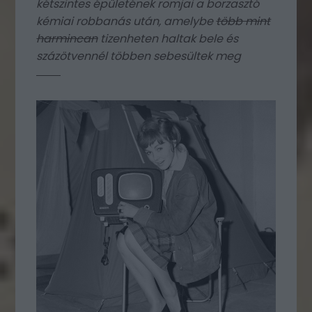
kétszintes épületének romjai a borzasztó
kémiai robbanás után, amelybe
több mint
harmincan
tizenheten haltak bele és
százötvennél többen sebesültek meg