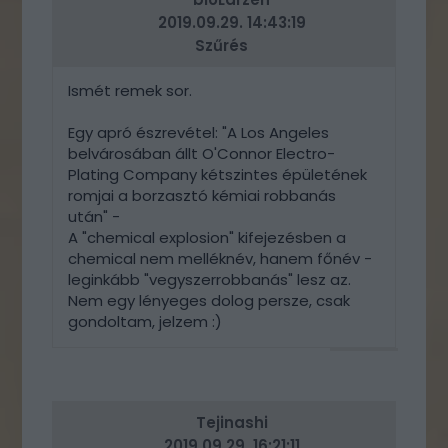
2019.09.29. 14:43:19
Szűrés
Ismét remek sor.
Egy apró észrevétel: "A Los Angeles
belvárosában állt O'Connor Electro-
Plating Company kétszintes épületének
romjai a borzasztó kémiai robbanás
után" -
A "chemical explosion" kifejezésben a
chemical nem melléknév, hanem főnév -
leginkább "vegyszerrobbanás" lesz az.
Nem egy lényeges dolog persze, csak
gondoltam, jelzem :)
VÁLASZ
ERRE
Tejinashi
2019.09.29. 16:21:11