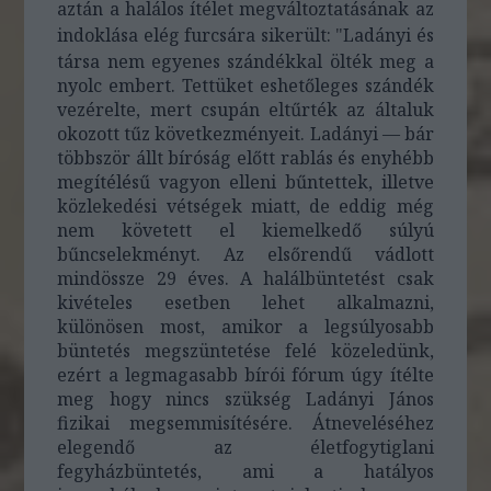
aztán a halálos ítélet megváltoztatásának az
indoklása elég furcsára sikerült:
"
Ladányi és
társa nem egyenes szándékkal ölték meg a
nyolc embert. Tettüket eshetőleges szándék
vezérelte, mert csupán eltűrték az általuk
okozott tűz következményeit. Ladányi — bár
többször állt bíróság előtt rablás és enyhébb
megítélésű vagyon elleni bűntettek, illetve
közlekedési vétségek miatt, de eddig még
nem követett el kiemelkedő súlyú
bűncselekményt. Az elsőrendű vádlott
mindössze 29 éves. A halálbüntetést csak
kivételes esetben lehet alkalmazni,
különösen most, amikor a legsúlyosabb
büntetés megszüntetése felé közeledünk,
ezért a legmagasabb bírói fórum úgy ítélte
meg hogy nincs szükség Ladányi János
fizikai megsemmisítésére. Átneveléséhez
elegendő az életfogytiglani
fegyházbüntetés, ami a hatályos