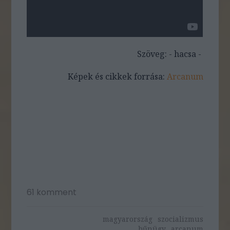
Szöveg: - hacsa -
Képek és cikkek forrása:
Arcanum
61
komment
magyarország
szocializmus
bűnügy
arcanum