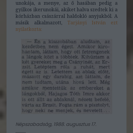
unokája, a menye, az ő hasában pedig a
gyilkos ikerunokái, akiket halva szedtek ki a
kórházban császárral haldokló anyjukból. A
másik alkalmazott,
Tarjányi István ezt
nyilatko
zta:
Népszabadság, 1988. augusztus 17.