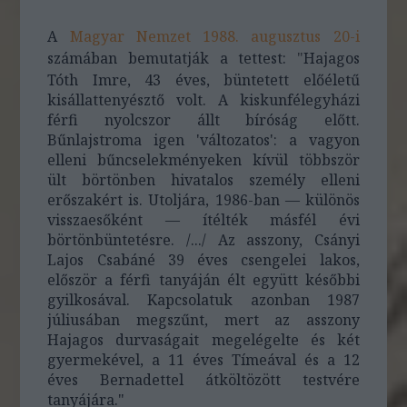
A
Magyar Nemzet 1988. augusztus 20-i
számában bemutatják a tettest:
"
Hajagos
Tóth Imre, 43 éves, büntetett előéletű
kisállattenyésztő volt. A kiskunfélegyházi
férfi nyolcszor állt bíróság előtt.
Bűnlajstroma igen 'változatos': a vagyon
elleni bűncselekményeken kívül többször
ült börtönben hivatalos személy elleni
erőszakért is. Utoljára, 1986-ban — különös
visszaesőként — ítélték másfél évi
börtönbüntetésre. /.../ Az asszony, Csányi
Lajos Csabáné 39 éves csengelei lakos,
először a férfi tanyáján élt együtt későbbi
gyilkosával. Kapcsolatuk azonban 1987
júliusában megszűnt, mert az asszony
Hajagos durvaságait megelégelte és két
gyermekével, a 11 éves Tímeával és a 12
éves Bernadettel átköltözött testvére
tanyájára."