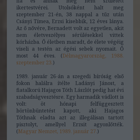
fia és annak meg nem született
ikertestvérei. Utolsóként halt meg
szeptember 21-én, 38 nappal a tűz után
Csányi Tímea, Erzsi kisebbik, 12 éves lánya.
Az ő nővére, Bernadett volt az egyetlen, akit
nem életveszélyes sérülésekkel vittek
kórházba. Ő életben maradt, de élete végéig
viseli a testén az égési sebek nyomait. Ő
most 44 éves. (
Délmagyarország, 1988.
szeptember 23.
)
1989. január 26-án a szegedi bíróság első
fokon halálra ítélte Ladányi Jánost, a
fiatalkorú Hajagos Tóth Lászlót pedig hat évi
szabadságvesztésre. Egy harmadik vádlott is
volt: öt hónapi felfüggesztett
börtönbüntetést kapott, aki Hajagos
Tóthnak eladta azt az illegálisan tartott
pisztolyt, amellyel Erzsit agyonlőtték.
(
Magyar Nemzet, 1989. január 27.
)