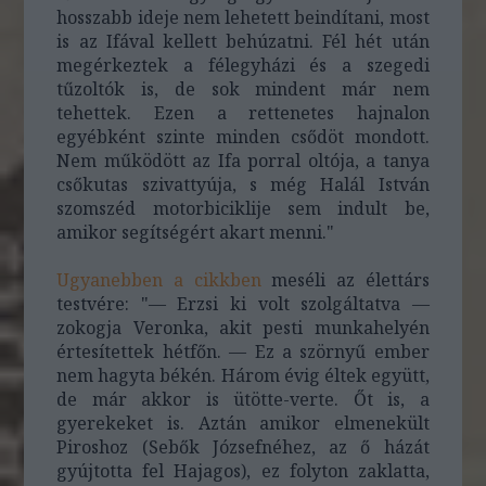
hosszabb ideje nem lehetett beindítani, most
is az Ifával kellett behúzatni. Fél hét után
megérkeztek a félegyházi és a szegedi
tűzoltók is, de sok mindent már nem
tehettek. Ezen a rettenetes hajnalon
egyébként szinte minden csődöt mondott.
Nem működött az Ifa porral oltója, a tanya
csőkutas szivattyúja, s még Halál István
szomszéd motorbiciklije sem indult be,
amikor segítségért akart menni."
Ugyanebben a cikkben
meséli az élettárs
testvére: "— Erzsi ki volt szolgáltatva —
zokogja Veronka, akit pesti munkahelyén
értesítettek hétfőn. — Ez a szörnyű ember
nem hagyta békén. Három évig éltek együtt,
de már akkor is ütötte-verte. Őt is, a
gyerekeket is. Aztán amikor elmenekült
Piroshoz (Sebők Józsefnéhez, az ő házát
gyújtotta fel Hajagos), ez folyton zaklatta,