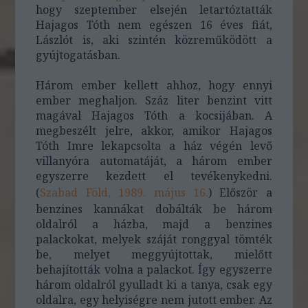
hogy szeptember elsején letartóztatták
Hajagos Tóth nem egészen 16 éves fiát,
Lászlót is, aki szintén közreműködött a
gyújtogatásban.
Három ember kellett ahhoz, hogy ennyi
ember meghaljon. Száz liter benzint vitt
magával Hajagos Tóth a kocsijában. A
megbeszélt jelre, akkor, amikor Hajagos
Tóth Imre lekapcsolta a ház végén levő
villanyóra automatáját, a három ember
egyszerre kezdett el tevékenykedni.
(
Szabad Föld, 1989. május 16.
)
Először a
benzines kannákat dobálták be három
oldalról a házba, majd a benzines
palackokat, melyek száját ronggyal tömték
be, melyet meggyújtottak, mielőtt
behajították volna a palackot. Így egyszerre
három oldalról gyulladt ki a tanya, csak egy
oldalra, egy helyiségre nem jutott ember. Az