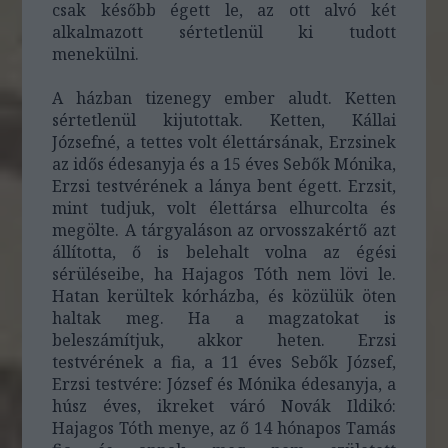
csak később égett le, az ott alvó két
alkalmazott sértetlenül ki tudott
menekülni.
A házban tizenegy ember aludt. Ketten
sértetlenül kijutottak. Ketten, Kállai
Józsefné, a tettes volt élettársának, Erzsinek
az idős édesanyja és a 15 éves Sebők Mónika,
Erzsi testvérének a lánya bent égett. Erzsit,
mint tudjuk, volt élettársa elhurcolta és
megölte. A tárgyaláson az orvosszakértő azt
állította, ő is belehalt volna az égési
sérüléseibe, ha Hajagos Tóth nem lövi le.
Hatan kerültek kórházba, és közülük öten
haltak meg. Ha a magzatokat is
beleszámítjuk, akkor heten. Erzsi
testvérének a fia, a 11 éves Sebők József,
Erzsi testvére: József és Mónika édesanyja, a
húsz éves, ikreket váró Novák Ildikó:
Hajagos Tóth menye, az ő 14 hónapos Tamás