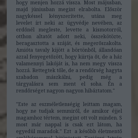
hogy menjen hozzá vissza. Most májusban,
majd júniusban megint elrabolta. Először
nagykéssel kényszerítette, utána meg
levelet írt neki az ügyvédje nevében, az
erdőnél megleste, levette a kismotorról,
otthon altatót adott neki, összekötözte,
beragasztotta a száját, és megerőszakolta.
Amióta tavaly kijött a börtönből, állandóan
azzal fenyegetőzött, hogy kiirtja őt, de a ház
valamennyi lakóját is, ha nem megy vissza
hozzá. Rettegtek tőle, de a rendőrség hagyta
szabadon mászkálni, pedig még a
tárgyalásra sem ment el soha. Én a
rendőrséget nagyon-nagyon hibáztatom."
"Este az eszméletlenségig leittam magam,
hogy ne tudjak semmiről, de amikor éjjel
magamhoz tértem, megint ott volt minden. S
most már nappal is csak ezt látom, ha
egyedül maradok." Ezt a később életmentő