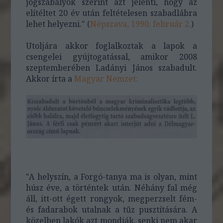
jogszabályok szerint azt jelenti, hogy az
elítéltet 20 év után feltételesen szabadlábra
lehet helyezni." (
Népszava, 1990. február 2.
)
Utoljára akkor foglalkoztak a lapok a
csengelei gyújtogatással, amikor 2008
szeptemberében Ladányi János szabadult.
Akkor írta a
Magyar Nemzet:
"A helyszín, a Forgó-tanya ma is olyan, mint
húsz éve, a történtek után. Néhány fal még
áll, itt-ott égett rongyok, megperzselt fém-
és fadarabok utalnak a tűz pusztítására. A
közelben lakók azt mondják, senki nem akar