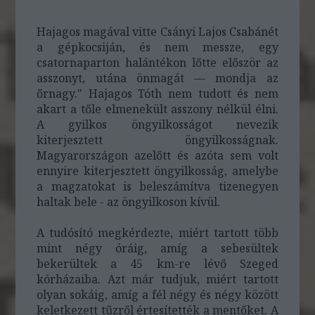
Hajagos magával vitte Csányi Lajos Csabánét
a gépkocsiján, és nem messze, egy
csatornaparton halántékon lőtte először az
asszonyt, utána önmagát — mondja az
őrnagy." Hajagos Tóth nem tudott és nem
akart a tőle elmenekült asszony nélkül élni.
A gyilkos öngyilkosságot nevezik
kiterjesztett öngyilkosságnak.
Magyarországon azelőtt és azóta sem volt
ennyire kiterjesztett öngyilkosság, amelybe
a magzatokat is beleszámítva tizenegyen
haltak bele - az öngyilkoson kívül.
A tudósító megkérdezte, miért tartott több
mint négy óráig, amíg a sebesültek
bekerültek a 45 km-re lévő Szeged
kórházaiba. Azt már tudjuk, miért tartott
olyan sokáig, amíg a fél négy és négy között
keletkezett tűzről értesítették a mentőket. A