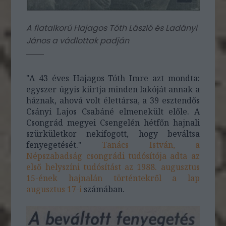
A fiatalkorú Hajagos Tóth László és Ladányi
János a vádlottak padján
"A 43 éves Hajagos Tóth Imre azt mondta:
egyszer úgyis kiirtja minden lakóját annak a
háznak, ahová volt élettársa, a 39 esztendős
Csányi Lajos Csabáné elmenekült előle. A
Csongrád megyei Csengelén hétfőn hajnali
szürkületkor nekifogott, hogy beváltsa
fenyegetését."
Tanács István, a
Népszabadság csongrádi tudósítója adta az
első helyszíni tudósítást az 1988. augusztus
15-ének hajnalán történtekről a lap
augusztus 17-i
számában.