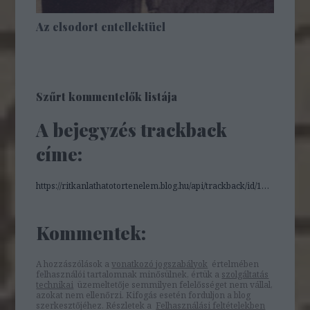
Az elsodort entellektüel
Szűrt kommentelők listája
A bejegyzés trackback
címe:
https://ritkanlathatotortenelem.blog.hu/api/trackback/id/14764930
Kommentek:
A hozzászólások a
vonatkozó jogszabályok
értelmében
felhasználói tartalomnak minősülnek, értük a
szolgáltatás
technikai
üzemeltetője semmilyen felelősséget nem vállal,
azokat nem ellenőrzi. Kifogás esetén forduljon a blog
szerkesztőjéhez. Részletek a
Felhasználási feltételekben