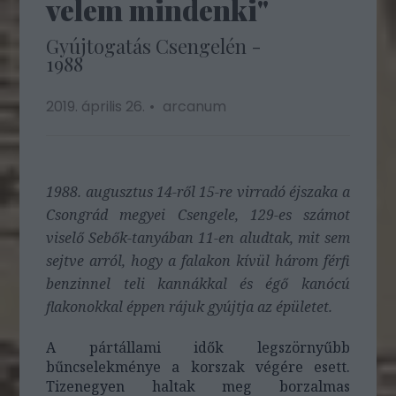
velem mindenki"
Gyújtogatás Csengelén -
1988
2019. április 26.
arcanum
1988. augusztus 14-ről 15-re virradó éjszaka a
Csongrád megyei
Csengele, 129-es számot
viselő Sebők-tanyában 11-en aludtak, mit sem
sejtve arról, hogy a falakon kívül három férfi
benzinnel teli kannákkal és égő kanócú
flakonokkal éppen rájuk gyújtja az épületet.
A pártállami idők legszörnyűbb
bűncselekménye a korszak végére esett.
Tizenegyen haltak meg borzalmas