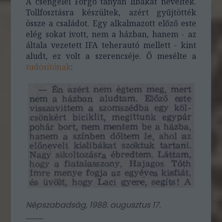
A csengelei Forgó tanyán libákat neveltek.
Tollfosztásra készültek, azért gyűjtötték
össze a családot. Egy alkalmazott előző este
elég sokat ivott, nem a házban, hanem - az
általa vezetett IFA teherautó mellett - kint
aludt, ez volt a szerencséje. Ő mesélte a
tudósítónak
:
Népszabadság, 1988. augusztus 17.