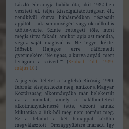
László édesanyja halála óta, akit 1982-ben
vesztett el, teljes kiszolgáltatottságban élt,
rendkívül durva bánásmódban részesült
apjától — aki semmiségért vagy ok nélkül is
ütötte-verte. Szinte rettegett tőle, most
mégis sírva fakadt, amikor apja azt mondta,
végez saját magával is. Ne tegye, kérte.
Idősebb Hajagos erre ráförmedt
gyermekére: 'Ne ugass, a kurva anyád, mert
lerúgom a szíved!'" (
Szabad Föld, 1989.
május 16.
)
A jogerős ítéletet a Legfelső Bíróság 1990.
február elsején hozta meg, amikor a Magyar
Köztársaság alkotmányába már belekerült
az a mondat, amely a halálbüntetést
alkotmányellenessé tette, viszont annak
kiiktatása a Btk-ból még nem történt meg.
Ez a feladat a két hónappal később
megválasztott Országgyűlésre maradt. Így