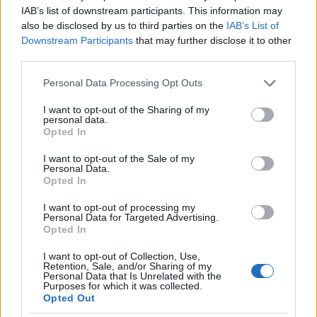
IAB’s list of downstream participants. This information may
also be disclosed by us to third parties on the
IAB’s List of
Downstream Participants
that may further disclose it to other
third parties.
Esti Hírlap, 1988. augusztus 24.
Please note that this website/app uses one or more Google
Personal Data Processing Opt Outs
services and may gather and store information including but
not limited to your visit or usage behaviour. You may click to
I want to opt-out of the Sharing of my
Az akkor 26 éves Ladányi János juhászt
personal data.
grant or deny consent to Google and its third-party tags to
augusztus 30-án elfogták. A börtönben
Opted In
use your data for below specified purposes in below Google
ismerkedtek meg Hajagos Tóth-tal. Hajagos
consent section.
I want to opt-out of the Sale of my
kocsit, pénzt és a hátrahagyott jószágait
Personal Data.
ígérte neki, ha segít neki, hogy magával
Opted In
ránthasson a halálba, akit csak lehet.
I want to opt-out of processing my
Personal Data for Targeted Advertising.
Dulai Sándor 1988. szeptember 2-án a
Opted In
Szabad Földben
megjelent nagy cikkéből
további részleteket tudunk meg arról, mi
I want to opt-out of Collection, Use,
Retention, Sale, and/or Sharing of my
minden mondott csődöt a bűntény hajnalán:
Personal Data that Is Unrelated with the
Purposes for which it was collected.
Opted Out