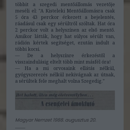
többit a szegedi mentőállomás vezetője
meséli el: "A Kisteleki Mentőállomásra csak
5 óra 43 perckor érkezett a bejelentés,
ráadásul csak egy sérültről szóltak. Hat óra
2 perckor volt a helyszínen az első mentő.
Amikor látták, hogy hat súlyos sérült van,
rádión kértek segítséget, ezután indult a
többi kocsi.
— De a helyszínre érkezéstől a
visszaindulásig eltelt több mint másfél óra!
— Ha a mi orvosaink ellátás nélkül,
gyógyszerezés nélkül nekivágnak az útnak,
a sérültek fele meghalt volna Szegedig."
Magyar Nemzet 1988. augusztus 20.