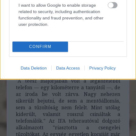
I want to allow Google to enable storage
related to security, including authentication
functionality and fraud prevention, and other
user protection.
CONFIRM
Data Deletion
Data Access
Privacy Policy
"A téesz majorjában volt a legközelebbi
telefon — egy kilométerre a tanyától —, de
az iroda be volt zárva. Nagy nehezen
sikerült bejutni, de sem a mentőállomás,
sem a tűzoltóság nem felelt. Mint utólag
kiderült, valamit rosszul csináltak a
telefonálók." Az IFA teherautóval dolgozó
alkalmazott "riasztotta a csengelei
tűzoltókat. Az egység egyetlen kocsiját már