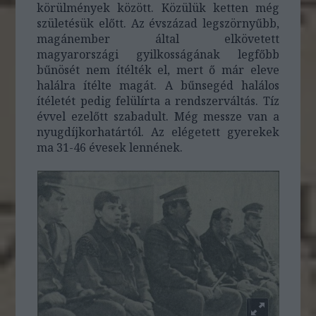
körülmények között. Közülük ketten még
születésük előtt. Az évszázad legszörnyűbb,
magánember által elkövetett
magyarországi gyilkosságának legfőbb
bűnösét nem ítélték el, mert ő már eleve
halálra ítélte magát. A bűnsegéd halálos
ítéletét pedig felülírta a rendszerváltás. Tíz
évvel ezelőtt szabadult. Még messze van a
nyugdíjkorhatártól. Az elégetett gyerekek
ma 31-46 évesek lennének.