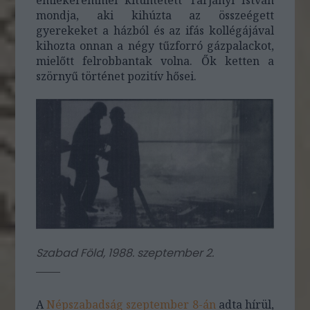
emlékéremmel kitüntetett Tarjányi István
mondja, aki kihúzta az összeégett
gyerekeket a házból és az ifás kollégájával
kihozta onnan a négy tűzforró gázpalackot,
mielőtt felrobbantak volna. Ők ketten a
szörnyű történet pozitív hősei.
Szabad Föld, 1988. szeptember 2.
A
Népszabadság szeptember 8-án
adta hírül,