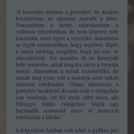
"A kezembe nyomta a gyereket, de amikor
hozzáértem, az ujjamon maradt a bőre.
Visszaadtam a kicsit, odarohantam a
csőkutas szivattyúhoz, de nem lehetett már
használni, mert égett a vezetéke. Átmentem
az egyik szomszédhoz, hogy segítsen. Kijött
a tanya sarkáig, meglátta, hogy mi van, és
visszafordult. Azt mondta, őt ne keverjük
bele semmibe, azzal magára zárta a tanyája
ajtaját. Átmentem a másik szomszédba, de
annak meg rossz volt a motorja, nem tudott
elmenni telefonálni. Utána elmentem a
gátőrhöz biciklivel, de neki csak a vízügyhöz
van telefonja, ott fél nyolc előtt nincs, aki
fölvegye, hiába csöngetne. Végül egy
harmadik szomszéd ment el motorral
telefonálni a faluba."
A felgyújtott házban volt tehát a gyilkos pici