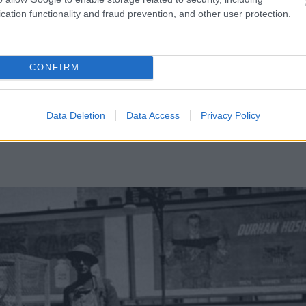
cation functionality and fraud prevention, and other user protection.
CONFIRM
 megfigyelőballon kosarában az első világháború
Data Deletion
Data Access
Privacy Policy