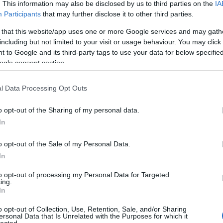
. This information may also be disclosed by us to third parties on the
IA
Participants
that may further disclose it to other third parties.
l az első világháborúban a Somme-nál
 that this website/app uses one or more Google services and may gath
including but not limited to your visit or usage behaviour. You may click 
 to Google and its third-party tags to use your data for below specifi
ogle consent section.
l Data Processing Opt Outs
o opt-out of the Sharing of my personal data.
In
o opt-out of the Sale of my Personal Data.
In
to opt-out of processing my Personal Data for Targeted
ing.
In
o opt-out of Collection, Use, Retention, Sale, and/or Sharing
ersonal Data that Is Unrelated with the Purposes for which it
lected.