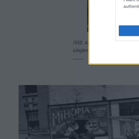
authenti
1918. Amerikai őrnagy egy
idején