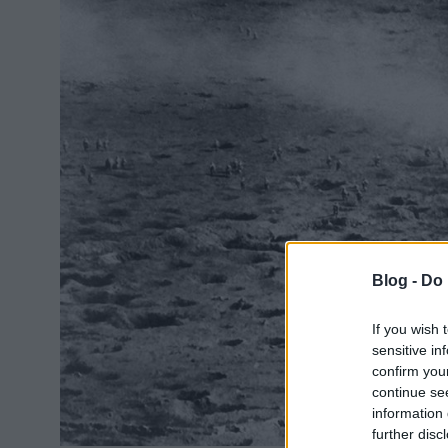
Blog -
Do 
If you wish 
sensitive in
confirm you
continue se
information 
further disc