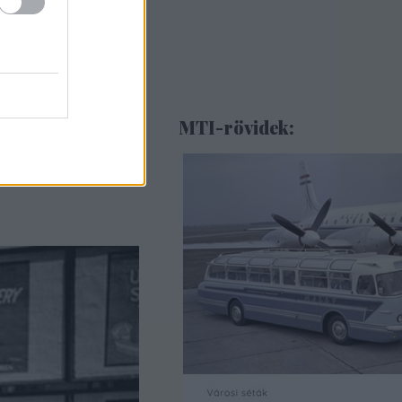
MTI-rövidek: