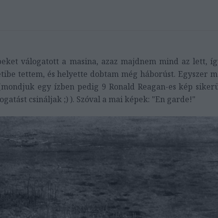
ket válogatott a masina, azaz majdnem mind az lett, íg
etibe tettem, és helyette dobtam még háborúst. Egyszer m
(mondjuk egy ízben pedig 9 Ronald Reagan-es kép sikerül
atást csináljak ;) ). Szóval a mai képek: "En garde!"