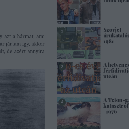
fotók újra
Szovjet
árukataló
y azt a hármat, ami
1981
ár jártam így, akkor
t, de azért annyira
A hetvene
férfidivatj
utcán
A Teton-g
katasztróf
-1976