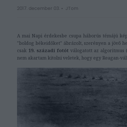
2017. december 03.
JTom
A mai Napi érdekesbe csupa háborús témájú képe
"boldog békeidőket" ábrázolt, szerényen a jövő h
csak
19. századi fotót
válogatott az algoritmus 
nem akartam kitolni veletek, hogy egy Reagan-válog