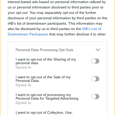
interest-based ads based on personal information utilized by
us or personal information disclosed to third parties prior to
your opt-out. You may separately opt-out of the further
Top 10
disclosure of your personal information by third parties on the
IAB’s list of downstream participants. This information may
Harminc éves fotók
also be disclosed by us to third parties on the
IAB’s List of
újratöltve
Downstream Participants
that may further disclose it to other
third parties.
Please note that this website/app uses one or more Google
Personal Data Processing Opt Outs
services and may gather and store information including but
Szovjet árukatalógus -
not limited to your visit or usage behaviour. You may click to
I want to opt-out of the Sharing of my
1981
personal data.
grant or deny consent to Google and its third-party tags to
Opted In
use your data for below specified purposes in below Google
consent section.
I want to opt-out of the Sale of my
Personal Data.
Opted In
A hetvenes évek
férfidivatja az utcán
I want to opt-out of processing my
Personal Data for Targeted Advertising.
Opted In
I want to opt-out of Collection, Use,