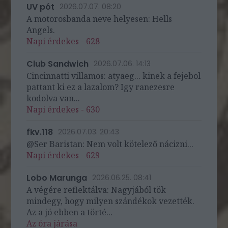
UV pót
2026.07.07. 08:20
A motorosbanda neve helyesen: Hells
Angels.
Napi érdekes - 628
Club Sandwich
2026.07.06. 14:13
Cincinnatti villamos: atyaeg... kinek a fejebol
pattant ki ez a lazalom? Igy ranezesre
kodolva van...
Napi érdekes - 630
fkv.118
2026.07.03. 20:43
@Ser Baristan: Nem volt kötelező nácizni...
Napi érdekes - 629
Lobo Marunga
2026.06.25. 08:41
A végére reflektálva: Nagyjából tök
mindegy, hogy milyen szándékok vezették.
Az a jó ebben a törté...
Az óra járása