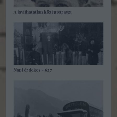
A javíthatatlan középparaszt
Napi érdekes - 627