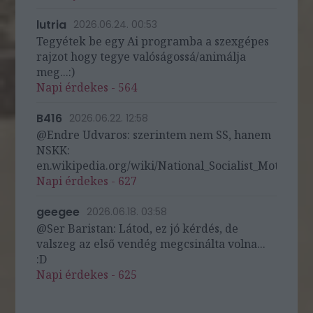
lutria
2026.06.24. 00:53
Tegyétek be egy Ai programba a szexgépes
rajzot hogy tegye valóságossá/animálja
meg...:)
Napi érdekes - 564
B416
2026.06.22. 12:58
@Endre Udvaros: szerintem nem SS, hanem
NSKK:
en.wikipedia.org/wiki/National_Socialist_Motor_Cor
Napi érdekes - 627
geegee
2026.06.18. 03:58
@Ser Baristan: Látod, ez jó kérdés, de
valszeg az első vendég megcsinálta volna...
:D
Napi érdekes - 625