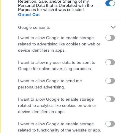
Retention, Sale, and/or Sharing of my
A Teton-gát
Personal Data that Is Unrelated with the
katasztrófája -1976
Purposes for which it was collected.
Opted Out
Google consents
I want to allow Google to enable storage
'RLT Best of' - Hitler
related to advertising like cookies on web or
guminője
device identifiers in apps.
I want to allow my user data to be sent to
Google for online advertising purposes.
Régi magyar diafilmek
I want to allow Google to send me
13. - Miskolc 1921-ben!
personalized advertising.
I want to allow Google to enable storage
related to analytics like cookies on web or
device identifiers in apps.
Napi érdekes (31 kép,
18+!) - 98
I want to allow Google to enable storage
related to functionality of the website or app.