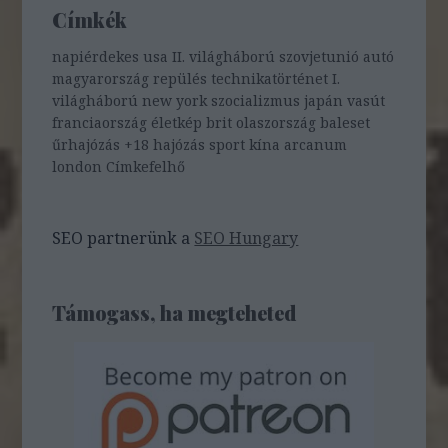
Címkék
napiérdekes
usa
II. világháború
szovjetunió
autó
magyarország
repülés
technikatörténet
I.
világháború
new york
szocializmus
japán
vasút
franciaország
életkép
brit
olaszország
baleset
űrhajózás
+18
hajózás
sport
kína
arcanum
london
Címkefelhő
SEO partnerünk a
SEO Hungary
Támogass, ha megteheted