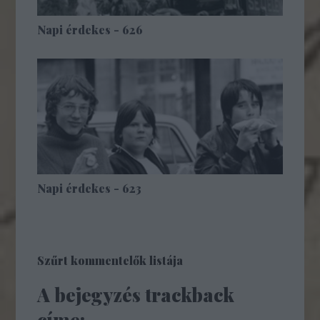
Napi érdekes - 626
Napi érdekes - 623
Szűrt kommentelők listája
A bejegyzés trackback
címe: