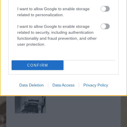
I want to allow Google to enable storage
10 éve történt a Beszláni
related to personalization.
túszdráma (18+!)
I want to allow Google to enable storage
related to security, including authentication
functionality and fraud prevention, and other
user protection.
Bakancslistás kaland - 1.
rész
CONFIRM
Napi érdekes - 261
Data Deletion
Data Access
Privacy Policy