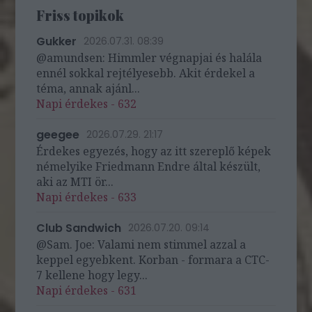
Friss topikok
Gukker
2026.07.31. 08:39
@amundsen: Himmler végnapjai és halála
ennél sokkal rejtélyesebb. Akit érdekel a
téma, annak ajánl...
Napi érdekes - 632
geegee
2026.07.29. 21:17
Érdekes egyezés, hogy az itt szereplő képek
némelyike Friedmann Endre által készült,
aki az MTI ör...
Napi érdekes - 633
Club Sandwich
2026.07.20. 09:14
@Sam. Joe: Valami nem stimmel azzal a
keppel egyebkent. Korban - formara a CTC-
7 kellene hogy legy...
Napi érdekes - 631