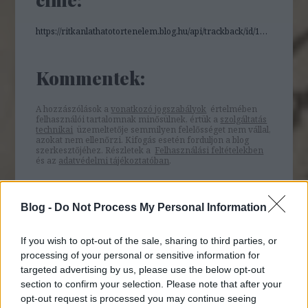
https://ritkanlathatotortenelem.blog.hu/api/trackback/id/12731886
Kommentek:
A hozzászólások a
vonatkozó jogszabályok
értelmében
felhasználói tartalomnak minősülnek, értük a
szolgáltatás
technikai
üzemeltetője semmilyen felelősséget nem vállal,
azokat nem ellenőrzi. Kifogás esetén forduljon a blog
szerkesztőjéhez. Részletek a
Felhasználási feltételekben
és az
adatvédelmi tájékoztatóban
.
Blog -
Do Not Process My Personal Information
If you wish to opt-out of the sale, sharing to third parties, or
Nincsenek hozzászólások.
processing of your personal or sensitive information for
Kommentezéshez
lépj be
, vagy
regisztrálj
! ‐
targeted advertising by us, please use the below opt-out
section to confirm your selection. Please note that after your
Belépés Facebookkal
opt-out request is processed you may continue seeing