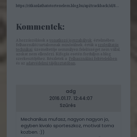
https://ritkanlathatotortenelem.blog.hu/api/trackback/id/8273614
Kommentek:
A hozzászólások a
vonatkozó jogszabályok
értelmében
felhasználói tartalomnak minősülnek, értük a
szolgáltatás
technikai
üzemeltetője semmilyen felelősséget nem vállal,
azokat nem ellenőrzi. Kifogás esetén forduljon a blog
szerkesztőjéhez. Részletek a
Felhasználási feltételekben
és az
adatvédelmi tájékoztatóban
.
adg
2016.01.17. 12:44:07
Szűrés
Mechanikus mufasz, nagyon nagyon jo,
egyben kivalo sporteszkoz, motival torna
kozben. :))