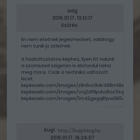
adg
2016.01.17. 13:12:17
Szűrés
En nem etetnek jegesmedvet, valahogy
nem tunik jo otletnek.
A hazkoltoztetos kephez, ilyen itt nalunk
a szomszed szigeten is elofordul neha
meg ma is. Csak a technika valtozott
kicsit.
kepkezelo.com/images/z8n6vc9vkr498m18e9al.jpg
kepkezelo.com/images/crq2df8pdvd1oc5tq1b3.jpg
kepkezelo.com/images/1m42gegqllfpwi5ll548.jpg
VÁLASZ
ERRE
kugi
·
http://kugi.blog.hu
2016.01.17. 16:24:07