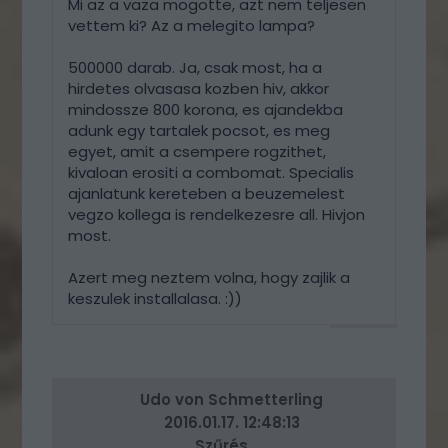
Mi az a vaza mogotte, azt nem teljesen
vettem ki? Az a melegito lampa?
500000 darab. Ja, csak most, ha a
hirdetes olvasasa kozben hiv, akkor
mindossze 800 korona, es ajandekba
adunk egy tartalek pocsot, es meg
egyet, amit a csempere rogzithet,
kivaloan erositi a combomat. Specialis
ajanlatunk kereteben a beuzemelest
vegzo kollega is rendelkezesre all. Hivjon
most.
Azert meg neztem volna, hogy zajlik a
keszulek installalasa. :))
VÁLASZ
ERRE
Udo von Schmetterling
2016.01.17. 12:48:13
Szűrés