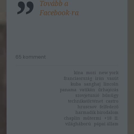
Tovább a
Facebook-ra
65
komment
kína
mozi
new york
franciaország
irán
vasút
kuba
sanghaj
lincoln
panama
vatikán
űrhajózás
szovjetunió
bűnügy
technikatörténet
castro
hruscsov
felfedező
harmadik birodalom
chaplin
műtermi
+18
II.
világháború
pápai állam