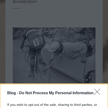
Brooklynban
Blog -
Do Not Process My Personal Information
1949. Az olasz kerékpáros Gino Sciardis
biciklijét olajozza szerelője
If you wish to opt-out of the sale, sharing to third parties, or