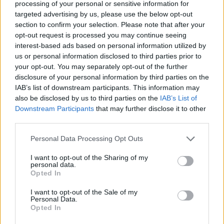
processing of your personal or sensitive information for
targeted advertising by us, please use the below opt-out
section to confirm your selection. Please note that after your
opt-out request is processed you may continue seeing
interest-based ads based on personal information utilized by
us or personal information disclosed to third parties prior to
your opt-out. You may separately opt-out of the further
disclosure of your personal information by third parties on the
IAB’s list of downstream participants. This information may
also be disclosed by us to third parties on the
IAB’s List of
Downstream Participants
that may further disclose it to other
third parties.
Please note that this website/app uses one or more Google
Personal Data Processing Opt Outs
services and may gather and store information including but
not limited to your visit or usage behaviour. You may click to
I want to opt-out of the Sharing of my
personal data.
grant or deny consent to Google and its third-party tags to
Opted In
use your data for below specified purposes in below Google
1963. Fidel Castro és Nyikita Hruscsov egy
consent section.
I want to opt-out of the Sale of my
szovjet-grúz kolhozban. Castro 38 napig
Personal Data.
Opted In
utazgatott a Szovjetunióban,
tanulmányozva a kommunizmust és