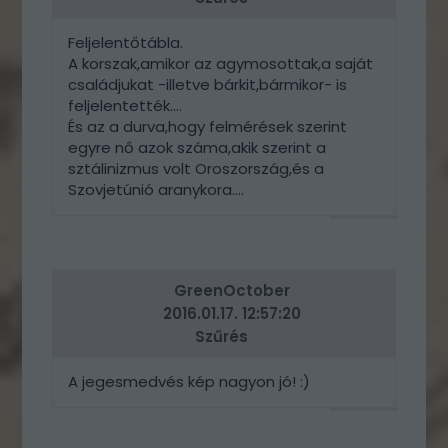
Feljelentőtábla.
A korszak,amikor az agymosottak,a saját
családjukat -illetve bárkit,bármikor- is
feljelentették....
És az a durva,hogy felmérések szerint
egyre nő azok száma,akik szerint a
sztálinizmus volt Oroszország,és a
Szovjetúnió aranykora....
VÁLASZ
ERRE
GreenOctober
2016.01.17. 12:57:20
Szűrés
A jegesmedvés kép nagyon jó! :)
VÁLASZ
ERRE