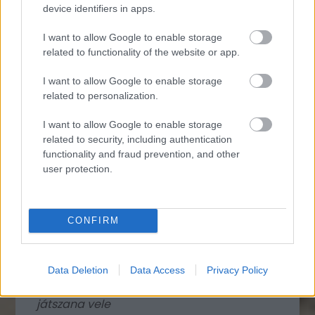
évfordulóján Teheránban
device identifiers in apps.
I want to allow Google to enable storage
related to functionality of the website or app.
I want to allow Google to enable storage
related to personalization.
I want to allow Google to enable storage
related to security, including authentication
functionality and fraud prevention, and other
user protection.
CONFIRM
1978. Szovjet sarkvidék-kutató egy
Data Deletion
Data Access
Privacy Policy
jegesmedvét etet, miközben az egyik bocs
játszana vele