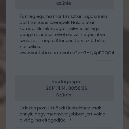
Szűrés
És még egy, ha már filmsztár: Lugosi Béla
posthumus is szerepelt Halála után
korábbi filmek kivágott jeleneteit egy
beugró színész felvételeivel kiegészítve
született meg a Kilences terv az űrből c.
klasszikus:
www.youtube.com/watch?v=GHfyXpPDQC4
VÁLASZ
ERRE
hajdagaspar
2014.11.14. 08:56:36
Szűrés
Érdekes poszt!! Köszi! Einsteinhez csak
annyit, hogy mennyivel jobban járt volna
a világ, ha elfogadják... :/