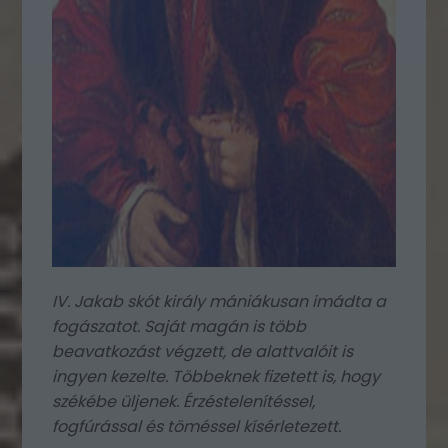
IV. Jakab skót király mániákusan imádta a
fogászatot. Saját magán is több
beavatkozást végzett, de alattvalóit is
ingyen kezelte. Többeknek fizetett is, hogy
székébe üljenek. Érzéstelenítéssel,
fogfúrással és töméssel kísérletezett.