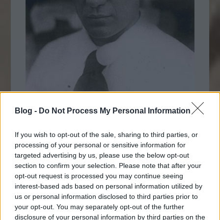
Blog -
Do Not Process My Personal Information
If you wish to opt-out of the sale, sharing to third parties, or
Pablo Picasso 1911-ben az évszázad
processing of your personal or sensitive information for
bűnügyébe keveredett. A párizsi Louvre-
targeted advertising by us, please use the below opt-out
ból ellopták a Mona Lisát és a gyanú
section to confirm your selection. Please note that after your
valahogyan
Guillaume Apollinaire
-re a
opt-out request is processed you may continue seeing
interest-based ads based on personal information utilized by
híres költőre terelődött. Őt napokig
us or personal information disclosed to third parties prior to
tartották vizsgálati fogságban, amit ő
your opt-out. You may separately opt-out of the further
eléggé félvállról vett. Hogy ne unatkozzon
disclosure of your personal information by third parties on the