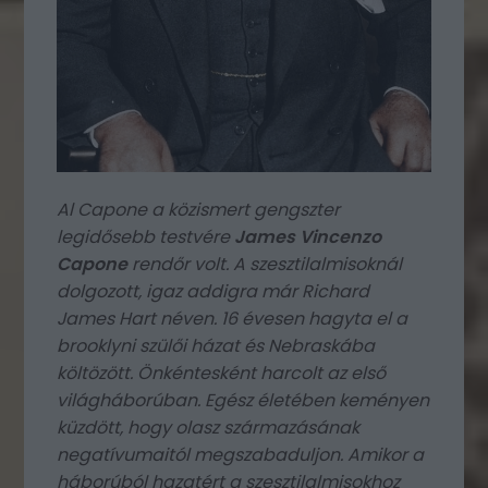
Al Capone a közismert gengszter
legidősebb testvére
James Vincenzo
Capone
rendőr volt. A szesztilalmisoknál
dolgozott, igaz addigra már Richard
James Hart néven. 16 évesen hagyta el a
brooklyni szülői házat és Nebraskába
költözött. Önkéntesként harcolt az első
világháborúban. Egész életében keményen
küzdött, hogy olasz származásának
negatívumaitól megszabaduljon. Amikor a
háborúból hazatért a szesztilalmisokhoz