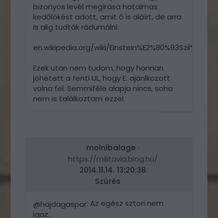
bizonyos levél megírása hatalmas
kedőlökést adott, amit ő is aláírt, de arra
is alig tudták rádumálni.
en.wikipedia.org/wiki/Einstein%E2%80%93Szil%C3%A
Ezek után nem tudom, hogy honnan
jöhetett a fenti UL, hogy E. ajánlkozott
volna fel. Semmiféle alapja nincs, soha
nem is találkoztam ezzel.
VÁLASZ
ERRE
molnibalage
·
https://militavia.blog.hu/
2014.11.14. 13:20:38
Szűrés
: Az egész sztori nem
@hajdagaspar
igaz...