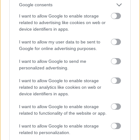
Google consents
I want to allow Google to enable storage
related to advertising like cookies on web or
device identifiers in apps.
I want to allow my user data to be sent to
Charlie Chaplin koporsóját betonnal
Google for online advertising purposes.
öntötték ki, miután 1978 februárjában egy
lengyel és egy bolgár bűnöző ellopta a
I want to allow Google to send me
holttestet a svájci sírjából. 600 ezer
personalized advertising.
dolláros váltságdíjat követeltek a testért,
I want to allow Google to enable storage
de végül több, mint 200 nyilvános
related to analytics like cookies on web or
telefonfülkének megfigyelése
device identifiers in apps.
eredményeként sikerült elfogni őket.
I want to allow Google to enable storage
related to functionality of the website or app.
I want to allow Google to enable storage
related to personalization.