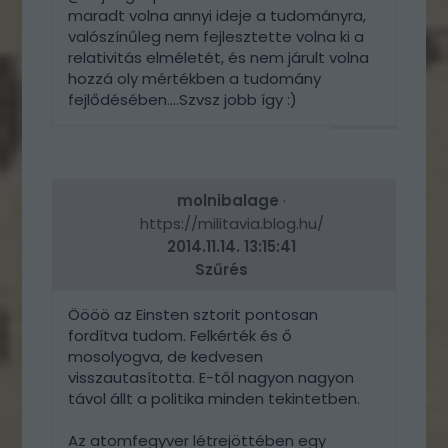
maradt volna annyi ideje a tudományra,
valószínűleg nem fejlesztette volna ki a
relativitás elméletét, és nem járult volna
hozzá oly mértékben a tudomány
fejlődésében....Szvsz jobb így :)
VÁLASZ
ERRE
molnibalage
·
https://militavia.blog.hu/
2014.11.14. 13:15:41
Szűrés
Öööö az Einsten sztorit pontosan
fordítva tudom. Felkérték és ő
mosolyogva, de kedvesen
visszautasította. E-től nagyon nagyon
távol állt a politika minden tekintetben.
Az atomfegyver létrejöttében egy