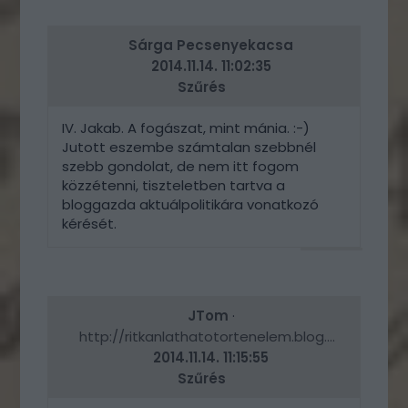
ERRE
Sárga Pecsenyekacsa
2014.11.14. 11:02:35
Szűrés
IV. Jakab. A fogászat, mint mánia. :-)
Jutott eszembe számtalan szebbnél
szebb gondolat, de nem itt fogom
közzétenni, tiszteletben tartva a
bloggazda aktuálpolitikára vonatkozó
kérését.
VÁLASZ
ERRE
JTom
·
http://ritkanlathatotortenelem.blog.hu
2014.11.14. 11:15:55
Szűrés