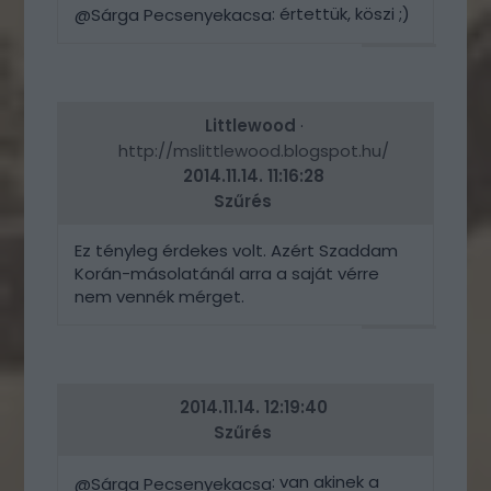
: értettük, köszi ;)
@Sárga Pecsenyekacsa
VÁLASZ
ERRE
Littlewood
·
http://mslittlewood.blogspot.hu/
2014.11.14. 11:16:28
Szűrés
Ez tényleg érdekes volt. Azért Szaddam
Korán-másolatánál arra a saját vérre
nem vennék mérget.
VÁLASZ
ERRE
2014.11.14. 12:19:40
Szűrés
: van akinek a
@Sárga Pecsenyekacsa