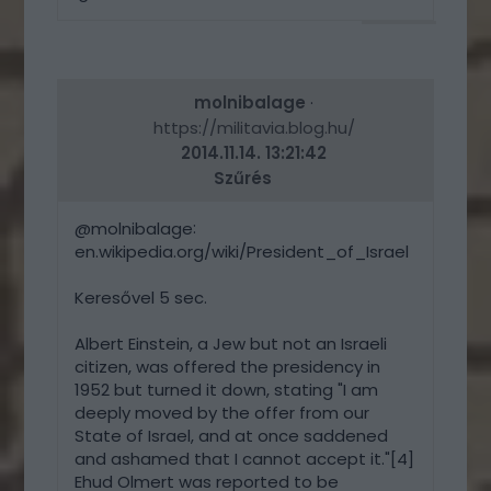
VÁLASZ
ERRE
molnibalage
·
https://militavia.blog.hu/
2014.11.14. 13:21:42
Szűrés
:
@molnibalage
en.wikipedia.org/wiki/President_of_Israel
Keresővel 5 sec.
Albert Einstein, a Jew but not an Israeli
citizen, was offered the presidency in
1952 but turned it down, stating "I am
deeply moved by the offer from our
State of Israel, and at once saddened
and ashamed that I cannot accept it."[4]
Ehud Olmert was reported to be