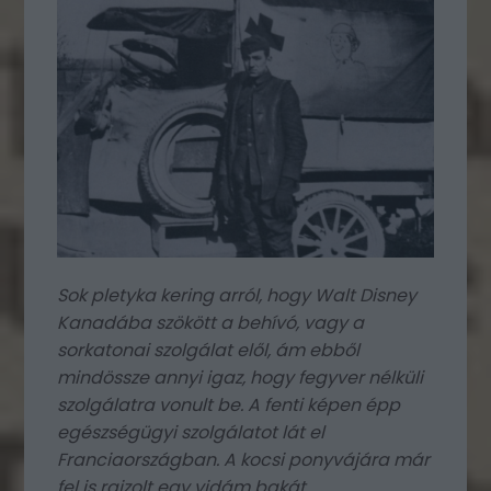
Sok pletyka kering arról, hogy Walt Disney
Kanadába szökött a behívó, vagy a
sorkatonai szolgálat elől, ám ebből
mindössze annyi igaz, hogy fegyver nélküli
szolgálatra vonult be. A fenti képen épp
egészségügyi szolgálatot lát el
Franciaországban. A kocsi ponyvájára már
fel is rajzolt egy vidám bakát.