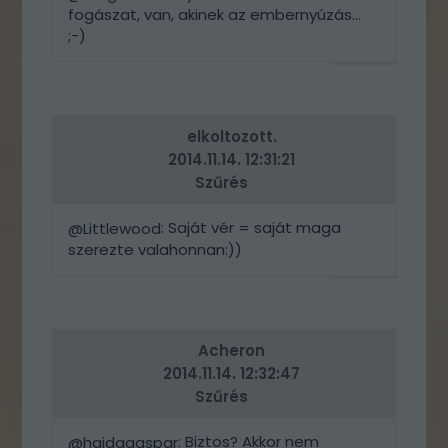
fogászat, van, akinek az embernyúzás...
;-)
VÁLASZ
ERRE
elkoltozott.
2014.11.14. 12:31:21
Szűrés
: Saját vér = saját maga
@Littlewood
szerezte valahonnan:))
VÁLASZ
ERRE
Acheron
2014.11.14. 12:32:47
Szűrés
: Biztos? Akkor nem
@hajdagaspar