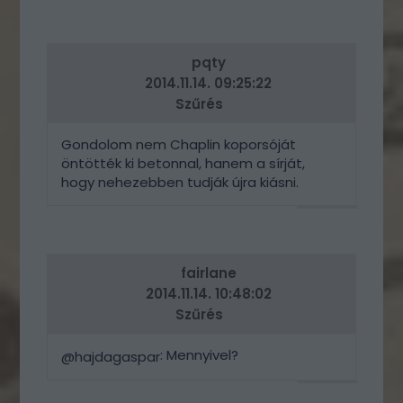
VÁLASZ
ERRE
pqty
2014.11.14. 09:25:22
Szűrés
Gondolom nem Chaplin koporsóját
öntötték ki betonnal, hanem a sírját,
hogy nehezebben tudják újra kiásni.
VÁLASZ
ERRE
fairlane
2014.11.14. 10:48:02
Szűrés
: Mennyivel?
@hajdagaspar
VÁLASZ