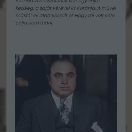
Szaddam Husszeinnek volt egy saját
kezűleg, a saját vérével írt Koránja. A művel
másfél év alatt készült el. Hogy mi volt vele
célja nem tudni.