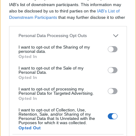
egyedül a börtönben, barátja Picasso ellen
IAB’s list of downstream participants. This information may
vallott akinek - természetesen Apollinaire-
also be disclosed by us to third parties on the
IAB’s List of
Downstream Participants
that may further disclose it to other
rel együtt - semmi köze sem volt az
third parties.
esethez. Miután tisztázták magukat a
vádak alól Picasso felelősségre vonta
Please note that this website/app uses one or more Google
Personal Data Processing Opt Outs
barátját tette miatt, aki csak annyit
services and may gather and store information including but
not limited to your visit or usage behaviour. You may click to
I want to opt-out of the Sharing of my
válaszolt, hogy nem akarta, hogy Picasso
personal data.
grant or deny consent to Google and its third-party tags to
kimaradjon az évszázad bűnügyéből.
Opted In
use your data for below specified purposes in below Google
consent section.
I want to opt-out of the Sale of my
Personal Data.
Opted In
I want to opt-out of processing my
Personal Data for Targeted Advertising.
Opted In
I want to opt-out of Collection, Use,
Retention, Sale, and/or Sharing of my
Personal Data that Is Unrelated with the
Purposes for which it was collected.
Opted Out