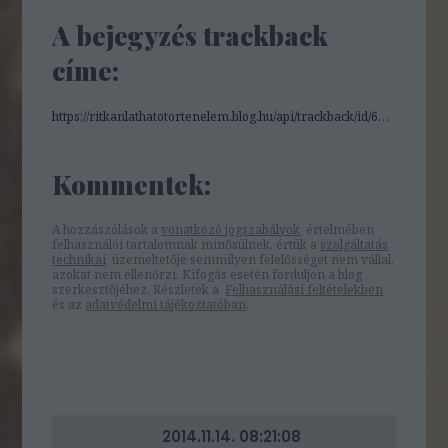
A bejegyzés trackback
címe:
https://ritkanlathatotortenelem.blog.hu/api/trackback/id/6849285
Kommentek:
A hozzászólások a
vonatkozó jogszabályok
értelmében
felhasználói tartalomnak minősülnek, értük a
szolgáltatás
technikai
üzemeltetője semmilyen felelősséget nem vállal,
azokat nem ellenőrzi. Kifogás esetén forduljon a blog
szerkesztőjéhez. Részletek a
Felhasználási feltételekben
és az
adatvédelmi tájékoztatóban
.
2014.11.14. 08:21:08