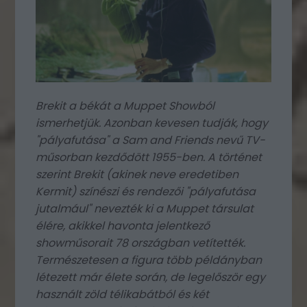
Brekit a békát a Muppet Showból
ismerhetjük. Azonban kevesen tudják, hogy
"pályafutása" a Sam and Friends nevű TV-
műsorban kezdődött 1955-ben. A történet
szerint Brekit (akinek neve eredetiben
Kermit) színészi és rendezői "pályafutása
jutalmául" nevezték ki a Muppet társulat
élére, akikkel havonta jelentkező
showműsorait 78 országban vetítették
.
Természetesen a figura több példányban
létezett már élete során, de legelőször egy
használt zöld télikabátból és két