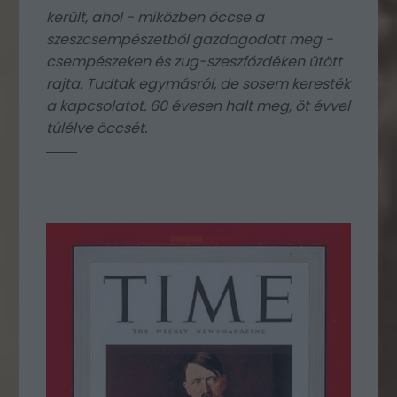
került, ahol - miközben öccse a
szeszcsempészetből gazdagodott meg -
csempészeken és zug-szeszfőzdéken ütött
rajta. Tudtak egymásról, de sosem keresték
a kapcsolatot. 60 évesen halt meg, öt évvel
túlélve öccsét.