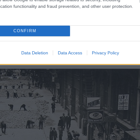
cation functionality and fraud prevention, and other user protection.
CONFIRM
megtisztítása és helyreállítása előtt. Ma
ÍGY
néz ki.
Data Deletion
Data Access
Privacy Policy