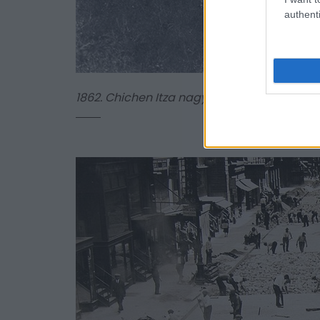
authenti
1862. Chichen Itza nagy piramistemploma a 