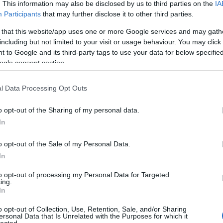
. This information may also be disclosed by us to third parties on the
IA
Participants
that may further disclose it to other third parties.
 that this website/app uses one or more Google services and may gath
ikában. A világháborúban a németeknek vezetett vadászgépe
including but not limited to your visit or usage behaviour. You may click 
 to Google and its third-party tags to use your data for below specifi
 gulágról robbantással szökött meg.
ogle consent section.
ek végére élete tönkrement, elvált, rákot diagnosztizáltak ná
l Data Processing Opt Outs
ókban. Ezután döntötte el, hogy fiai segítségével egy órási,
ít, és megzsarolja az egyik kaszinót. Három millió dollárt k
o opt-out of the Sharing of my personal data.
ani a szerkezetet. Az FBI ügynökei a bomba tanulmányoz
In
. Nem sikerült, a bomba felrobbant és vele együtt a kaszinó 
o opt-out of the Sale of my Personal Data.
In
to opt-out of processing my Personal Data for Targeted
ing.
In
o opt-out of Collection, Use, Retention, Sale, and/or Sharing
ersonal Data that Is Unrelated with the Purposes for which it
lected.