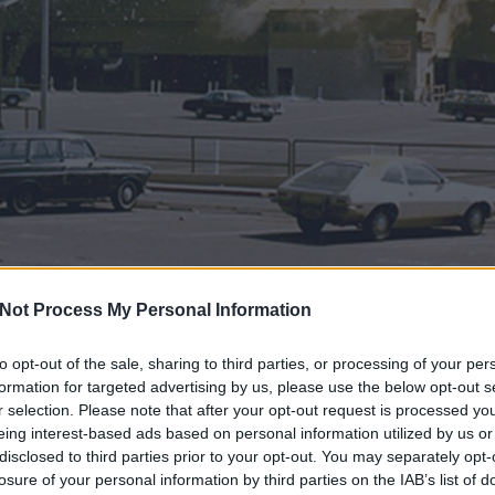
Not Process My Personal Information
to opt-out of the sale, sharing to third parties, or processing of your per
Birges szerencsejáték veszteségeinek enyhítésére megz
formation for targeted advertising by us, please use the below opt-out s
et után elfogták és életfogytig tartó börtönre ítélték. 19
r selection. Please note that after your opt-out request is processed y
eing interest-based ads based on personal information utilized by us or
disclosed to third parties prior to your opt-out. You may separately opt-
losure of your personal information by third parties on the IAB’s list of