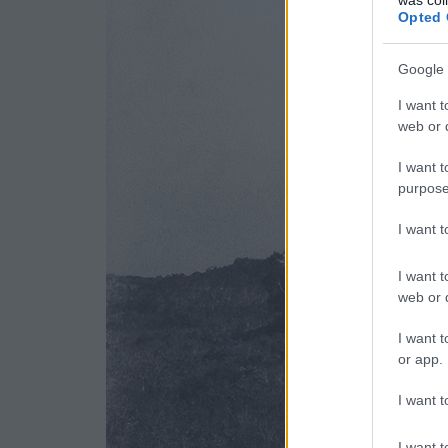
Opted 
Google 
I want t
web or d
I want t
purpose
I want 
I want t
web or d
I want t
or app.
I want t
I want t