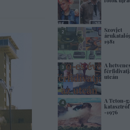
fotók újra
Szovjet
árukataló
1981
A hetvene
férfidivatj
utcán
A Teton-g
katasztróf
-1976