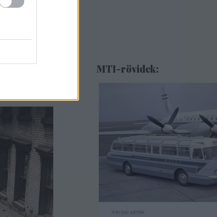
MTI-rövidek: