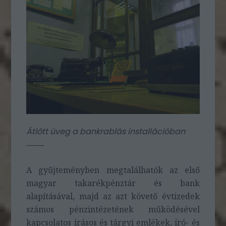
Átlőtt üveg a bankrablás installációban
A gyűjteményben megtalálhatók az első
magyar takarékpénztár és bank
alapításával, majd az azt követő évtizedek
számos pénzintézetének működésével
kapcsolatos írásos és tárgyi emlékek, író- és