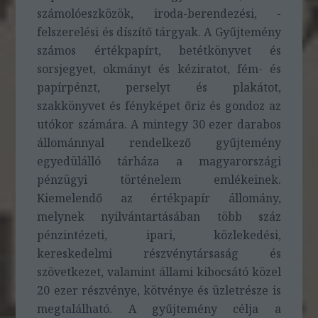
számolóeszközök, iroda-berendezési, -
felszerelési és díszítő tárgyak. A Gyűjtemény
számos értékpapírt, betétkönyvet és
sorsjegyet, okmányt és kéziratot, fém- és
papírpénzt, perselyt és plakátot,
szakkönyvet és fényképet őriz és gondoz az
utókor számára. A mintegy 30 ezer darabos
állománnyal rendelkező gyűjtemény
egyedülálló tárháza a magyarországi
pénzügyi történelem emlékeinek.
Kiemelendő az értékpapír állomány,
melynek nyilvántartásában több száz
pénzintézeti, ipari, közlekedési,
kereskedelmi részvénytársaság és
szövetkezet, valamint állami kibocsátó közel
20 ezer részvénye, kötvénye és üzletrésze is
megtalálható. A gyűjtemény célja a