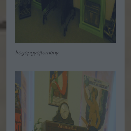
Írógépgyűjtemény