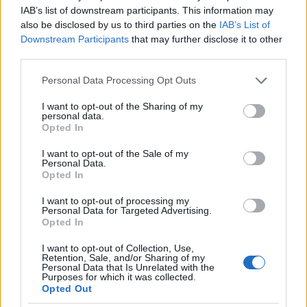
IAB’s list of downstream participants. This information may
also be disclosed by us to third parties on the
IAB’s List of
Downstream Participants
that may further disclose it to other
third parties.
Please note that this website/app uses one or more Google
Personal Data Processing Opt Outs
services and may gather and store information including but
not limited to your visit or usage behaviour. You may click to
I want to opt-out of the Sharing of my
personal data.
grant or deny consent to Google and its third-party tags to
Opted In
use your data for below specified purposes in below Google
consent section.
I want to opt-out of the Sale of my
Personal Data.
Opted In
I want to opt-out of processing my
Personal Data for Targeted Advertising.
Opted In
I want to opt-out of Collection, Use,
Retention, Sale, and/or Sharing of my
Personal Data that Is Unrelated with the
Purposes for which it was collected.
Opted Out