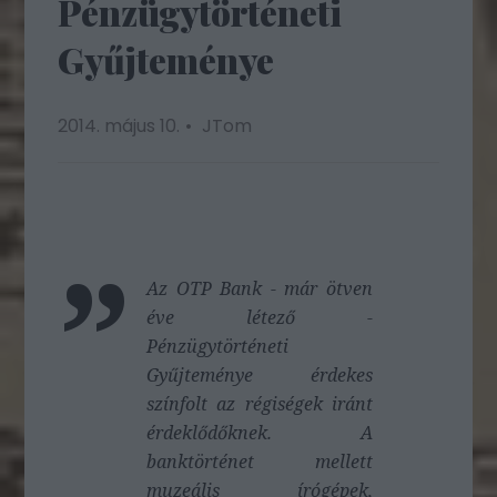
Pénzügytörténeti
Gyűjteménye
2014. május 10.
JTom
Az OTP Bank - már ötven
éve létező -
Pénzügytörténeti
Gyűjteménye érdekes
színfolt az régiségek iránt
érdeklődőknek. A
banktörténet mellett
muzeális írógépek,