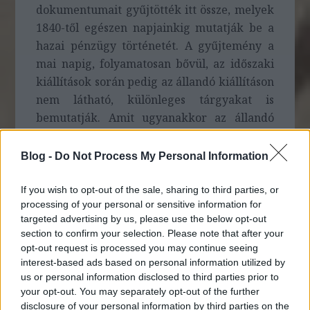
dokumentumait gyűjtötték itt össze, melyek
1840-től egészen napjainkig mutatják be a
hazai pénzügy történetét. A gyűjtemény a
mai napig, folyamatosan bővül, az időszaki
kiállítások során pedig az állandó kiállításon
nem látható, különleges tárgyakat is
bemutatják. Amit ugyanakkor az állandó
kiállítás részeként mindenképp érdemes
megnézni, az a közel 1000 darabos
Blog -
Do Not Process My Personal Information
perselygyűjteményből készült installáció,
melynek legrégebbi darabjai az 1800-as
If you wish to opt-out of the sale, sharing to third parties, or
processing of your personal or sensitive information for
évek közepéről származnak. A perselyek
targeted advertising by us, please use the below opt-out
több kontinens számos országában
section to confirm your selection. Please note that after your
készültek.
opt-out request is processed you may continue seeing
interest-based ads based on personal information utilized by
us or personal information disclosed to third parties prior to
your opt-out. You may separately opt-out of the further
disclosure of your personal information by third parties on the