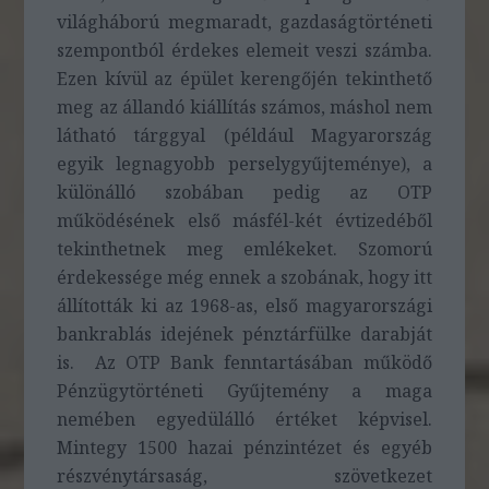
világháború megmaradt, gazdaságtörténeti
szempontból érdekes elemeit veszi számba.
Ezen kívül az épület kerengőjén tekinthető
meg az állandó kiállítás számos, máshol nem
látható tárggyal (például Magyarország
egyik legnagyobb perselygyűjteménye), a
különálló szobában pedig az OTP
működésének első másfél-két évtizedéből
tekinthetnek meg emlékeket. Szomorú
érdekessége még ennek a szobának, hogy itt
állították ki az 1968-as, első magyarországi
bankrablás idejének pénztárfülke darabját
is. Az OTP Bank fenntartásában működő
Pénzügytörténeti Gyűjtemény a maga
nemében egyedülálló értéket képvisel.
Mintegy 1500 hazai pénzintézet és egyéb
részvénytársaság, szövetkezet