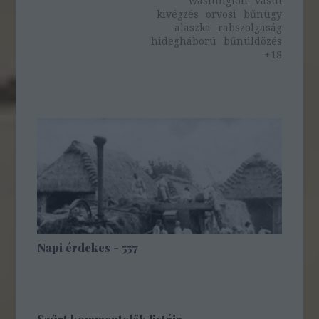
washington
vasút
kivégzés
orvosi
bűnügy
alaszka
rabszolgaság
hidegháború
bűnüldözés
+18
Napi érdekes - 557