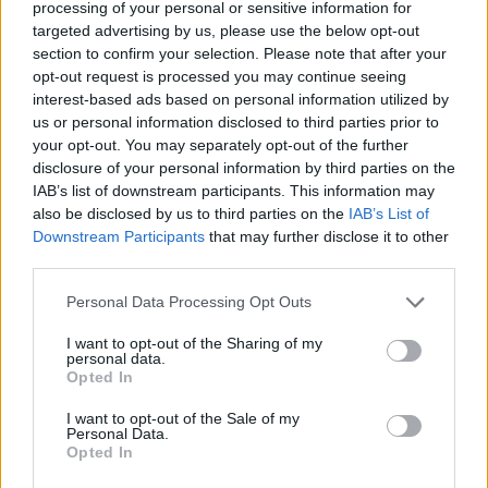
processing of your personal or sensitive information for
targeted advertising by us, please use the below opt-out
section to confirm your selection. Please note that after your
opt-out request is processed you may continue seeing
interest-based ads based on personal information utilized by
us or personal information disclosed to third parties prior to
your opt-out. You may separately opt-out of the further
disclosure of your personal information by third parties on the
IAB’s list of downstream participants. This information may
1977. Ebédszünet a Csillagok háborúja
also be disclosed by us to third parties on the
IAB’s List of
forgatásán.
Downstream Participants
that may further disclose it to other
third parties.
Please note that this website/app uses one or more Google
Personal Data Processing Opt Outs
________________________________________________________
services and may gather and store information including but
not limited to your visit or usage behaviour. You may click to
I want to opt-out of the Sharing of my
personal data.
grant or deny consent to Google and its third-party tags to
Opted In
use your data for below specified purposes in below Google
consent section.
I want to opt-out of the Sale of my
Personal Data.
Opted In