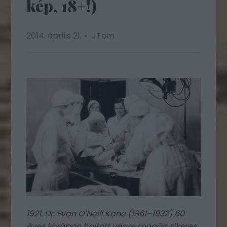
kép, 18+!)
2014. április 21.
JTom
1921. Dr. Evan O'Neill Kane (1861–1932) 60
éves korában hajtott végre magán sikeres