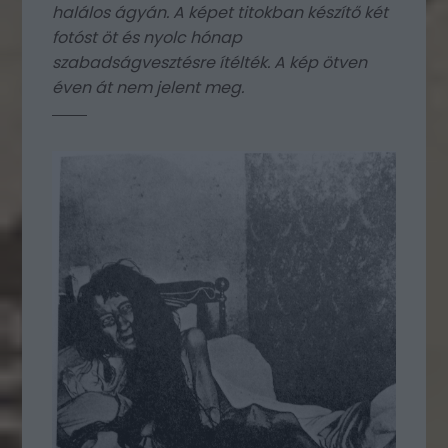
halálos ágyán. A képet titokban készítő két
fotóst öt és nyolc hónap
szabadságvesztésre ítélték. A kép ötven
éven át nem jelent meg.