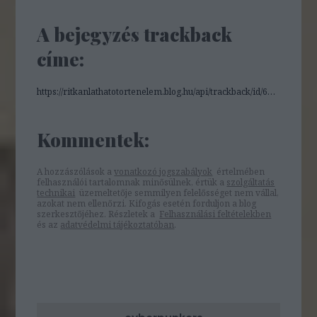
A bejegyzés trackback
címe:
https://ritkanlathatotortenelem.blog.hu/api/trackback/id/6052843
Kommentek:
A hozzászólások a
vonatkozó jogszabályok
értelmében
felhasználói tartalomnak minősülnek, értük a
szolgáltatás
technikai
üzemeltetője semmilyen felelősséget nem vállal,
azokat nem ellenőrzi. Kifogás esetén forduljon a blog
szerkesztőjéhez. Részletek a
Felhasználási feltételekben
és az
adatvédelmi tájékoztatóban
.