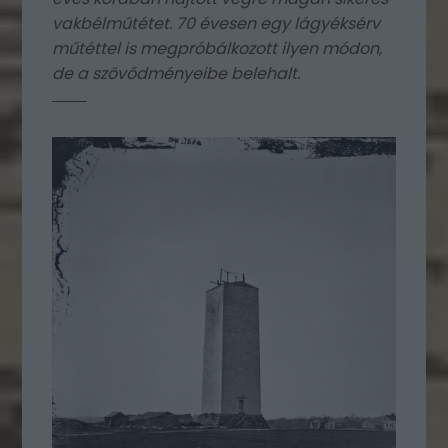
vakbélműtétet. 70 évesen egy lágyéksérv
műtéttel is megpróbálkozott ilyen módon,
de a szövődményeibe belehalt.