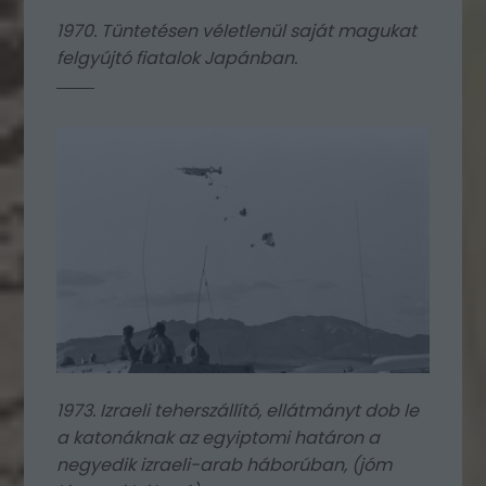
1970. Tüntetésen véletlenül saját magukat
felgyújtó fiatalok Japánban.
1973. Izraeli teherszállító, ellátmányt dob le
a katonáknak az egyiptomi határon a
negyedik izraeli-arab háborúban, (jóm