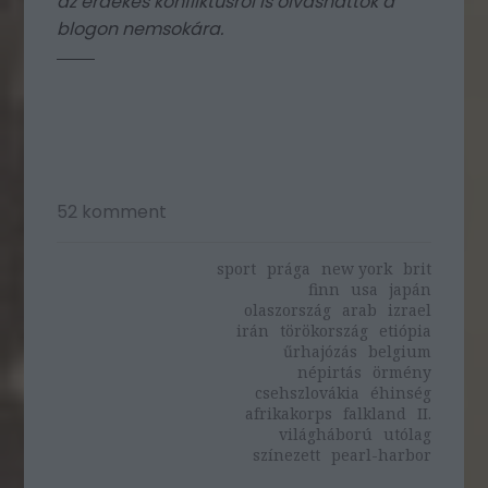
az érdekes konfliktusról is olvashattok a
blogon nemsokára.
52
komment
sport
prága
new york
brit
finn
usa
japán
olaszország
arab
izrael
irán
törökország
etiópia
űrhajózás
belgium
népirtás
örmény
csehszlovákia
éhinség
afrikakorps
falkland
II.
világháború
utólag
színezett
pearl-harbor