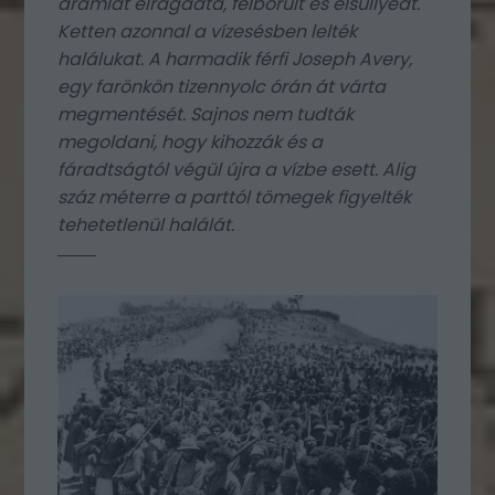
áramlat elragadta, felborult és elsüllyedt.
Ketten azonnal a vízesésben lelték
halálukat. A harmadik férfi Joseph Avery,
egy farönkön tizennyolc órán át várta
megmentését. Sajnos nem tudták
megoldani, hogy kihozzák és a
fáradtságtól végül újra a vízbe esett. Alig
száz méterre a parttól tömegek figyelték
tehetetlenül halálát.