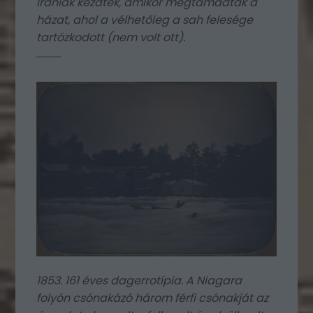
irániak kezdték, amikor megtámadták a
házat, ahol a vélhetőleg a sah felesége
tartózkodott (nem volt ott).
1853. 161 éves dagerrotípia. A Niagara
folyón csónakázó három férfi csónakját az