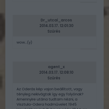
VÁLASZ
ERRE
Dr_utcai_arcos
2014.03.17. 12:01:30
Szűrés
wow...(y)
VÁLASZ
ERRE
agent_x
2014.03.17. 12:08:10
Szűrés
Az Oderás kép vajon beállított, vagy
tényleg nekivágtak így egy folyónak?
Amennyire utána tudtam nézni, a
Visztula-Odera hadművelet 1945