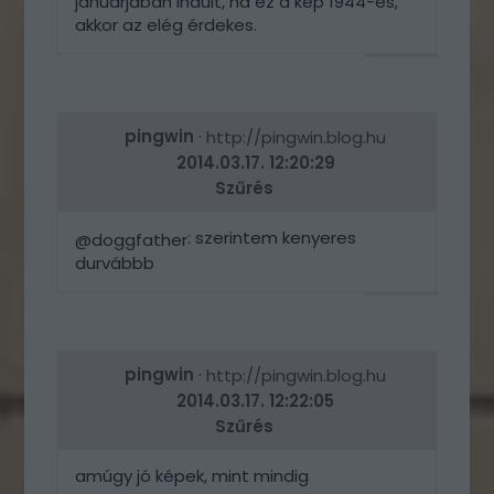
januárjában indult, ha ez a kép 1944-es,
akkor az elég érdekes.
VÁLASZ
ERRE
pingwin
·
http://pingwin.blog.hu
2014.03.17. 12:20:29
Szűrés
: szerintem kenyeres
@doggfather
durvábbb
VÁLASZ
ERRE
pingwin
·
http://pingwin.blog.hu
2014.03.17. 12:22:05
Szűrés
amúgy jó képek, mint mindig