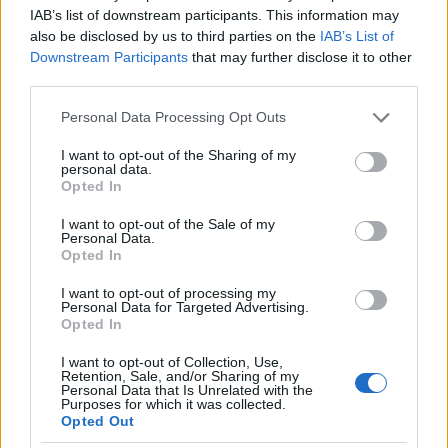
Medical Center", az
IAB’s list of downstream participants. This information may
élőállatos kísérletek terepe
also be disclosed by us to third parties on the
IAB’s List of
volt, és innen kapta a
Downstream Participants
that may further disclose it to other
third parties.
majom ezt a nevet (HAM).
Please note that this website/app uses one or more Google
Personal Data Processing Opt Outs
services and may gather and store information including but
not limited to your visit or usage behaviour. You may click to
I want to opt-out of the Sharing of my
personal data.
grant or deny consent to Google and its third-party tags to
Opted In
use your data for below specified purposes in below Google
consent section.
I want to opt-out of the Sale of my
Personal Data.
Opted In
I want to opt-out of processing my
Personal Data for Targeted Advertising.
Opted In
I want to opt-out of Collection, Use,
Retention, Sale, and/or Sharing of my
Personal Data that Is Unrelated with the
Purposes for which it was collected.
Opted Out
1964. Bobby Fischer 50 ellenfélnek