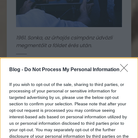
1961. Sonka, az űrhajós csimpánz üdvözli
megmentőit a földet érés után.
Fantomböske szerint:
Blog -
Do Not Process My Personal Information
If you wish to opt-out of the sale, sharing to third parties, or
processing of your personal or sensitive information for
targeted advertising by us, please use the below opt-out
...bár a "ham" sonka
section to confirm your selection. Please note that after your
magyarul, a csimpánz neve
opt-out request is processed you may continue seeing
nem ezért lett az.
interest-based ads based on personal information utilized by
Valójában egy betűszó, a
us or personal information disclosed to third parties prior to
your opt-out. You may separately opt-out of the further
"Holloman Aerospace
disclosure of your personal information by third parties on the