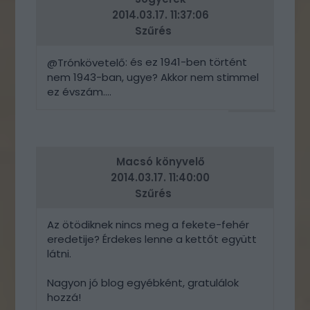
2014.03.17. 11:37:06
Szűrés
: és ez 1941-ben történt
@Trónkövetelő
nem 1943-ban, ugye? Akkor nem stimmel
ez évszám....
VÁLASZ
ERRE
Macsó könyvelő
2014.03.17. 11:40:00
Szűrés
Az ötödiknek nincs meg a fekete-fehér
eredetije? Érdekes lenne a kettőt együtt
látni.
Nagyon jó blog egyébként, gratulálok
hozzá!