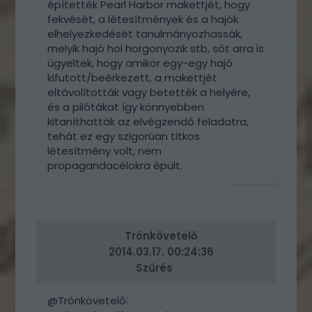
építették Pearl Harbor makettjét, hogy
fekvését, a létesítmények és a hajók
elhelyezkedését tanulmányozhassák,
melyik hajó hol horgonyozik stb, sőt arra is
ügyeltek, hogy amikor egy-egy hajó
kifutott/beérkezett, a makettjét
eltávolították vagy betették a helyére,
és a pilótákat így könnyebben
kitaníthatták az elvégzendő feladatra,
tehát ez egy szigorúan titkos
létesítmény volt, nem
propagandacélokra épült.
VÁLASZ
ERRE
Trónkövetelő
2014.03.17. 00:24:36
Szűrés
:
@Trónkövetelő