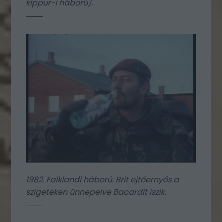
kippur-i háború).
1982. Falklandi háború. Brit ejtőernyős a
szigeteken ünnepelve Bacardit iszik.