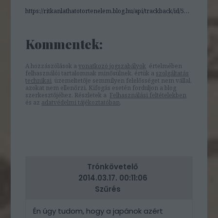
https://ritkanlathatotortenelem.blog.hu/api/trackback/id/5830860
Kommentek:
A hozzászólások a
vonatkozó jogszabályok
értelmében
felhasználói tartalomnak minősülnek, értük a
szolgáltatás
technikai
üzemeltetője semmilyen felelősséget nem vállal,
azokat nem ellenőrzi. Kifogás esetén forduljon a blog
szerkesztőjéhez. Részletek a
Felhasználási feltételekben
és az
adatvédelmi tájékoztatóban
.
Trónkövetelő
2014.03.17. 00:11:06
Szűrés
Én úgy tudom, hogy a japánok azért