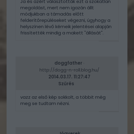
Ja és azért választották ezt a szokatlan
megoldást, mert nem igazán állt
módjukban a támadás előtt
felderítőrepüléseket végezni, úgyhogy a
helyszínen lévő kémeik jelentései alapján
frissítették mindig a makett "állását".
VÁLASZ
ERRE
doggfather
·
http://dogg-n-roll.blog.hu/
2014.03.17. 11:27:47
Szűrés
vazz az első kép sokkolt, a többit még
meg se tudtam nézni.
VÁLASZ
ERRE
Jógyerek