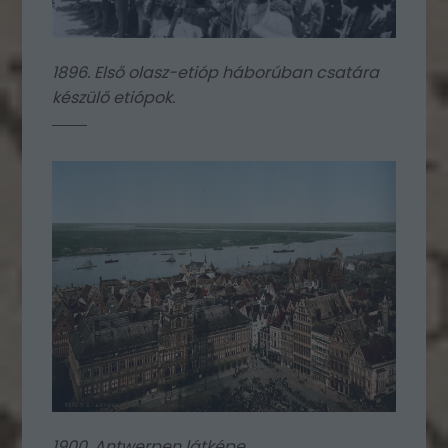
1896. Első olasz-etióp háborúban csatára
készülő etiópok.
1900. Antwerpen látképe.