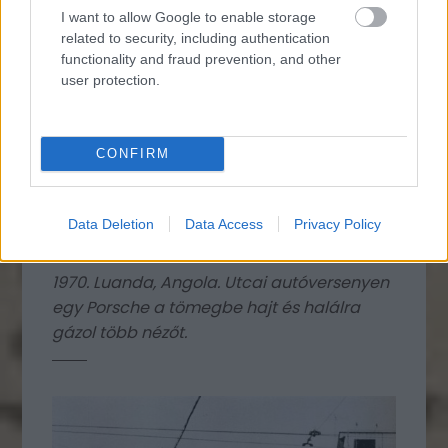
I want to allow Google to enable storage
related to security, including authentication
functionality and fraud prevention, and other
user protection.
CONFIRM
Data Deletion
Data Access
Privacy Policy
1970. Luanda, Angola. Utcai autóversenyen
egy Porsche a tömegbe hajt és halálra
gázol több nézőt.