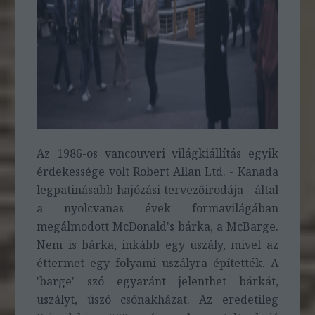
Az 1986-os vancouveri világkiállítás egyik
érdekessége volt Robert Allan Ltd. - Kanada
legpatinásabb hajózási tervezőirodája - által
a nyolcvanas évek formavilágában
megálmodott McDonald's bárka, a McBarge.
Nem is bárka, inkább egy uszály, mivel az
éttermet egy folyami uszályra építették. A
'barge' szó egyaránt jelenthet bárkát,
uszályt, úszó csónakházat. Az eredetileg