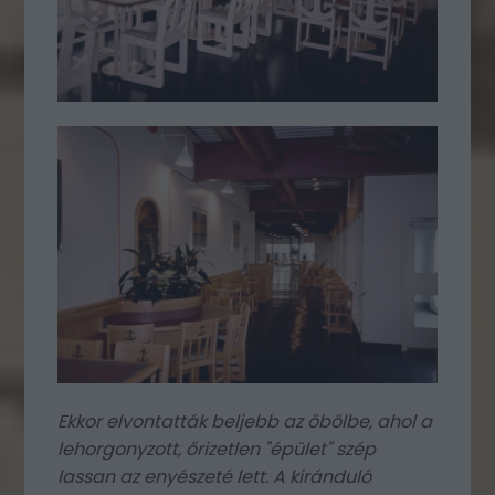
Ekkor elvontatták beljebb az öbölbe, ahol a
lehorgonyzott, őrizetlen "épület" szép
lassan az enyészeté lett. A kiránduló