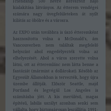
Friendship 500 névre keresztelt hajó
kialakítása látványos. Az étterem vendégei
számára nagy üvegfelületeken át nyílt
kilátás az öbölre és a városra.
Az EXPO után továbbra is úszó étteremként
hasznosította volna a McDonald's, ám
Vancouverben nem találtak megfelelő
helyszínt ahol engedélyezték volna az
elhelyezését. Ahol a város szerette volna
látni, ott az étteremlánc nem látta benne a
fantáziát (mármint a dollárokat). Később az
Egyesült Államokban is tervezték, hogy újra
üzembe állítják. Először Seattle, majd
Portland és legvégül Los Angeles is
számításba jött. A kis merülésű, magas
építésű, labilis uszályt azonban senki sem
vállalta, hogy biztonságosan leszállítja. 1991-