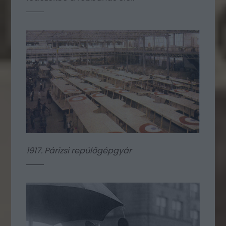
1917. Párizsi repülőgépgyár