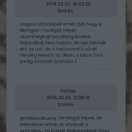
2014.02.03. 18:43:33
Szűrés
nagyon ütős képek ismét. bár hogy a
Michigan-i favágók milyen
atommeghajtású kiborg lovakat
használtak nem tudom, de van bennük
erő az tuti, de a hajóvontató nőnél
tényleg leesett az állam. a bécsi fotó
pedig iszonyat szomorú :/
VÁLASZ
ERRE
itchap
2014.02.03. 21:38:01
Szűrés
: tényleg jó képek, de
@mrbloodbunny
belenézve annak az anyának a
szemébe... hú baszki. Belegondolok, hogy