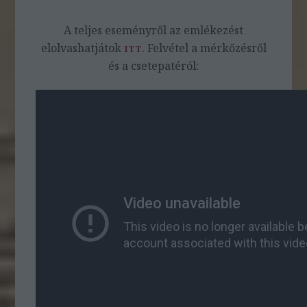
A teljes eseményről az emlékezést
elolvashatjátok
. Felvétel a mérkőzésről
ITT
és a csetepatéról: