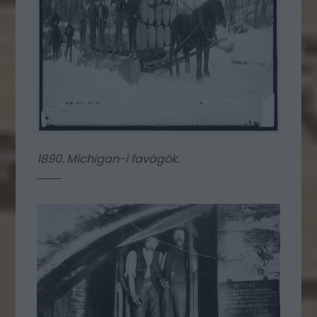
1890. Michigan-i favágók.