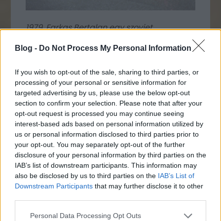
1979. Farkas Bertalan egy szovjet
múzeumban.
Blog -
Do Not Process My Personal Information
If you wish to opt-out of the sale, sharing to third parties, or
processing of your personal or sensitive information for
targeted advertising by us, please use the below opt-out
section to confirm your selection. Please note that after your
opt-out request is processed you may continue seeing
interest-based ads based on personal information utilized by
us or personal information disclosed to third parties prior to
your opt-out. You may separately opt-out of the further
disclosure of your personal information by third parties on the
IAB’s list of downstream participants. This information may
also be disclosed by us to third parties on the
IAB’s List of
Downstream Participants
that may further disclose it to other
third parties.
1982. Andy Warhol Kínában.
Please note that this website/app uses one or more Google
Personal Data Processing Opt Outs