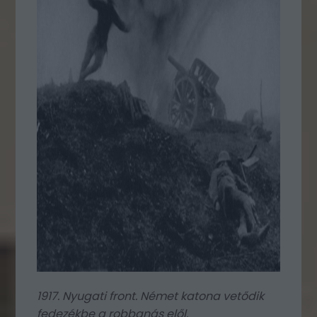
1917. Nyugati front. Német katona vetődik
fedezékbe a robbanás elől.