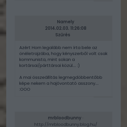
VÁLASZ
ERRE
Namely
2014.02.03. 11:26:08
Szűrés
Azért Horn legalább nem írta bele az
önéletrajzába, hogy kényszerből volt csak
kommunista, mint sokan a
kortársai/párttársai közül.... :)
A mai összeállítás legmegdöbbentőbb
képe nekem a hajóvontató asszony....
:OOO
VÁLASZ
ERRE
mrbloodbunny
·
http://mrbloodbunny.blog.hu/