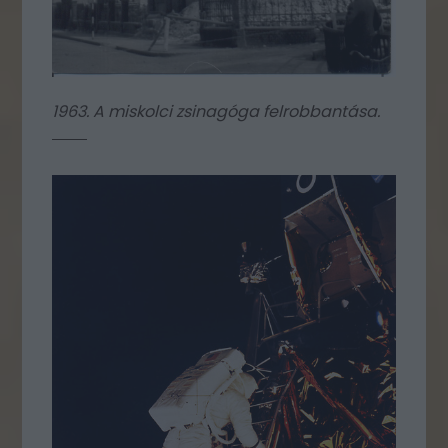
1963. A miskolci zsinagóga felrobbantása.