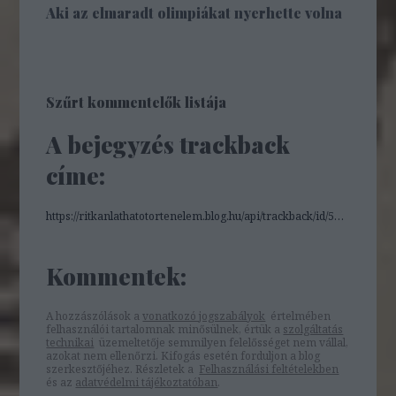
Aki az elmaradt olimpiákat nyerhette volna
Szűrt kommentelők listája
A bejegyzés trackback
címe:
https://ritkanlathatotortenelem.blog.hu/api/trackback/id/5759374
Kommentek:
A hozzászólások a
vonatkozó jogszabályok
értelmében
felhasználói tartalomnak minősülnek, értük a
szolgáltatás
technikai
üzemeltetője semmilyen felelősséget nem vállal,
azokat nem ellenőrzi. Kifogás esetén forduljon a blog
szerkesztőjéhez. Részletek a
Felhasználási feltételekben
és az
adatvédelmi tájékoztatóban
.