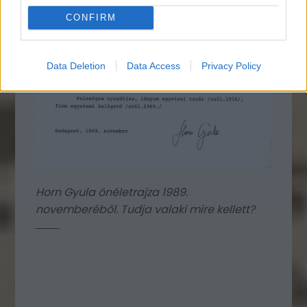
CONFIRM
Data Deletion
Data Access
Privacy Policy
Horn Gyula önéletrajza 1989.
novemberéből. Tudja valaki mire kellett?