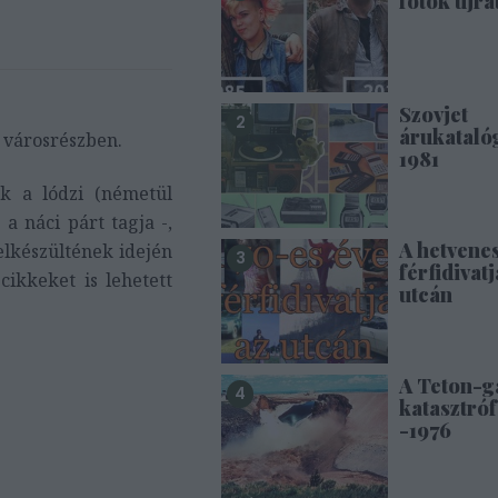
fotók újra
Szovjet
árukataló
t városrészben.
1981
ek a lódzi (németül
 a náci párt tagja -,
A hetvene
elkészültének idején
férfidivatj
cikkeket is lehetett
utcán
A Teton-g
katasztróf
-1976