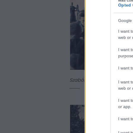
Opted 
Google 
I want t
web or d
I want t
purpose
I want 
Szabóság.
I want t
web or d
I want t
or app.
I want t
I want t