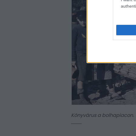
authenti
Könyvárus a bolhapiacon.