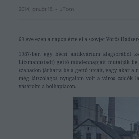
2014. január 18.
JTom
69 éve ezen a napon érte el a szovjet Vörös Hadsere
1987-ben egy bécsi antikvárium alagsorából ke
Litzmannstadt) gettó mindennapjait mutatják be.
szabadon járhatta be a gettó utcáit, vagy akár a
még látszólagos nyugalom volt a város zsidók lak
vásárolni a bolhapiacon.