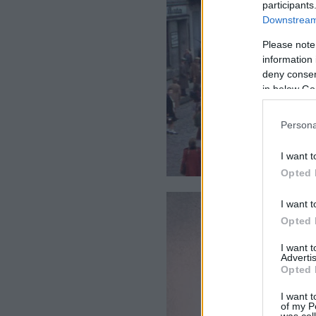
participants
Downstream 
Please note
information 
deny consent
in below Go
Persona
I want t
Opted 
I want t
Opted 
I want 
Advertis
Opted 
I want t
of my P
was col