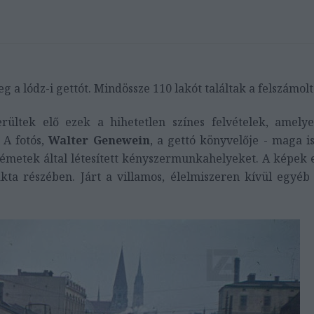
g a lódz-i gettót. Mindössze 110 lakót találtak a felszámol
rültek elő ezek a hihetetlen színes felvételek, amely
 A fotós,
Walter Genewein
, a gettó könyvelője - maga is
 németek által létesített kényszermunkahelyeket. A képek 
ta részében. Járt a villamos, élelmiszeren kívül egyéb 