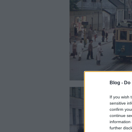
Blog -
Do 
If you wish 
sensitive in
confirm you
continue se
information 
further disc