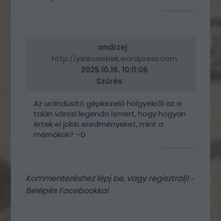
VÁLASZ
ERRE
andrzej
·
http://jankowskiek.wordpress.com
2025.10.16. 10:11:06
Szűrés
Az urándúsító gépkezelő hölgyekről az a
talán városi legenda ismert, hogy hogyan
értek el jobb eredményeket, mint a
mérnökök? :-D
VÁLASZ
ERRE
Kommentezéshez
lépj be
, vagy
regisztrálj
! ‐
Belépés Facebookkal