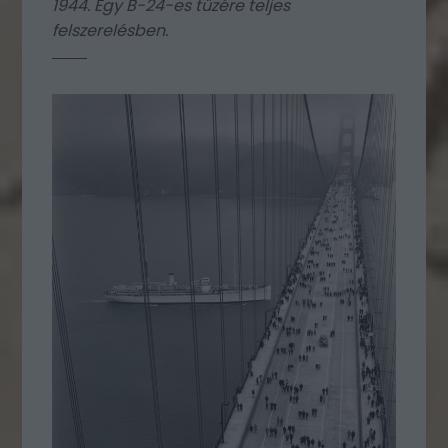
1944. Egy B-24-es tüzére teljes
felszerelésben.