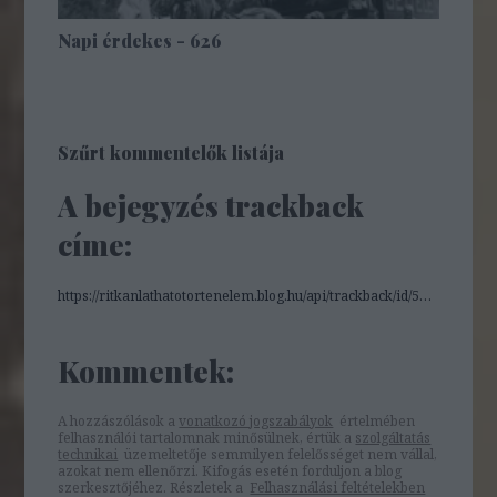
Napi érdekes - 626
Szűrt kommentelők listája
A bejegyzés trackback
címe:
https://ritkanlathatotortenelem.blog.hu/api/trackback/id/5657339
Kommentek:
A hozzászólások a
vonatkozó jogszabályok
értelmében
felhasználói tartalomnak minősülnek, értük a
szolgáltatás
technikai
üzemeltetője semmilyen felelősséget nem vállal,
azokat nem ellenőrzi. Kifogás esetén forduljon a blog
szerkesztőjéhez. Részletek a
Felhasználási feltételekben