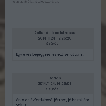
és az
adatvédelmi tájékoztatóban
.
Rollende Landstrasse
2014.11.24. 12:26:28
Szűrés
Egy éves bejegyzés, és ezt se láttam...
VÁLASZ
ERRE
Baaah
2014.11.24. 16:29:06
Szűrés
én is az évfordulósról jöttem, jó kis reklám
volt :)