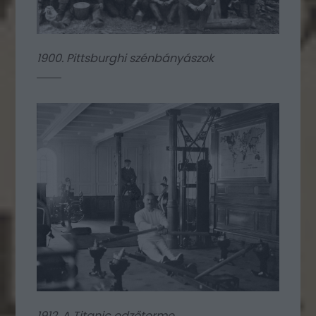
1900. Pittsburghi szénbányászok
1912. A Titanic edzőterme.