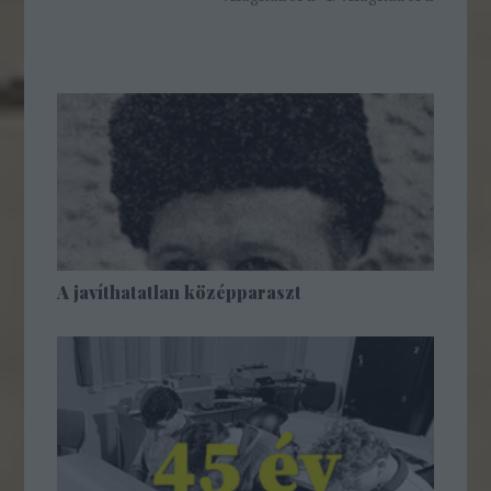
A javíthatatlan középparaszt