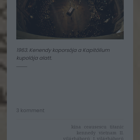
1963. Kenendy koporsója a Kapitólium
kupolája alatt.
3
komment
kína
ceausescu
titanic
kennedy
vietnam
II.
világháború
I. világháború