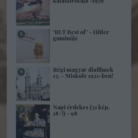
katasztrófája -1976
'RLT Best of' - Hitler
guminője
Régi magyar diafilmek
13. - Miskolc 1921-ben!
Napi érdekes (31 kép,
18+!) - 98