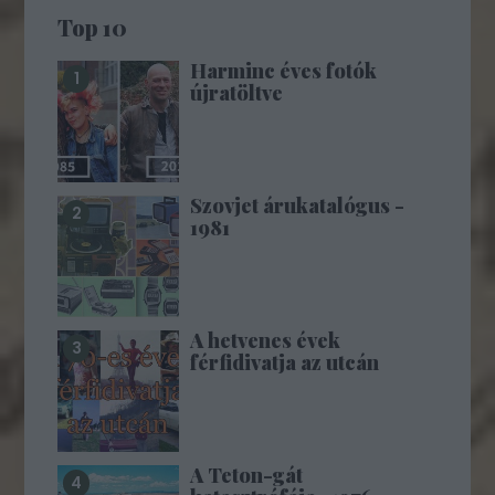
Top 10
Harminc éves fotók
újratöltve
Szovjet árukatalógus -
1981
A hetvenes évek
férfidivatja az utcán
A Teton-gát